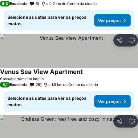
9,3
Excelente
8
a 0.2 km de Centro da cidade
Selecione as datas para ver os preços
Ver preços
exatos.
Partilhar
Ad
Venus Sea View Apartment
Casa/apartamento inteiro
9,1
Excelente
26
a 1.8 km de Centro da cidade
Selecione as datas para ver os preços
Ver preços
exatos.
Partilhar
Ad