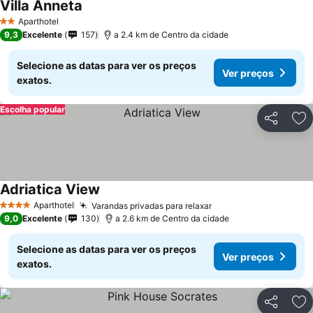
Villa Anneta
Aparthotel
2 Estrelas
9,3
Excelente
157
a 2.4 km de Centro da cidade
Selecione as datas para ver os preços
Ver preços
exatos.
Escolha popular
Partilhar
Ad
Adriatica View
Aparthotel
Varandas privadas para relaxar
4 Estrelas
9,0
Excelente
130
a 2.6 km de Centro da cidade
Selecione as datas para ver os preços
Ver preços
exatos.
Partilhar
Ad