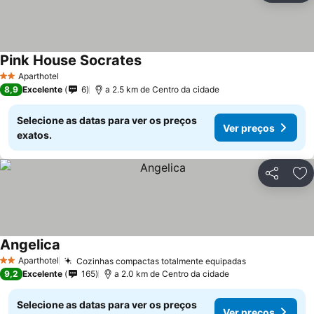
Pink House Socrates
Aparthotel
2 Estrelas
8,9
Excelente
6
a 2.5 km de Centro da cidade
Selecione as datas para ver os preços
Ver preços
exatos.
Partilhar
Ad
Angelica
Aparthotel
Cozinhas compactas totalmente equipadas
2 Estrelas
9,2
Excelente
165
a 2.0 km de Centro da cidade
Selecione as datas para ver os preços
Ver preços