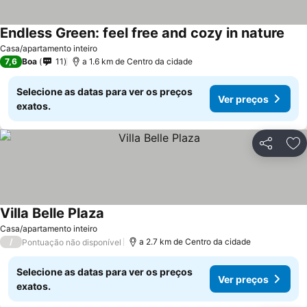
Endless Green: feel free and cozy in nature
Casa/apartamento inteiro
7,6
Boa
11
a 1.6 km de Centro da cidade
Selecione as datas para ver os preços
Ver preços
exatos.
Partilhar
Ad
Villa Belle Plaza
Casa/apartamento inteiro
/
a 2.7 km de Centro da cidade
Pontuação não disponível
Selecione as datas para ver os preços
Ver preços
exatos.