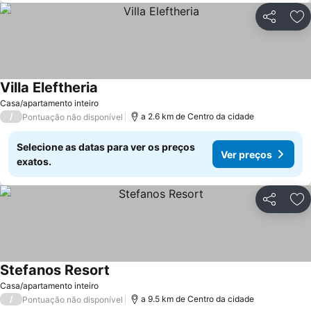
Partilhar
Ad
Villa Eleftheria
Casa/apartamento inteiro
/
a 2.6 km de Centro da cidade
Pontuação não disponível
Selecione as datas para ver os preços
Ver preços
exatos.
Partilhar
Ad
Stefanos Resort
Casa/apartamento inteiro
/
a 9.5 km de Centro da cidade
Pontuação não disponível