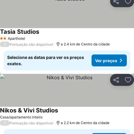
Partilhar
Ad
Tasia Studios
Aparthotel
2 Estrelas
/
a 2.4 km de Centro da cidade
Pontuação não disponível
Selecione as datas para ver os preços
Ver preços
exatos.
Partilhar
Ad
Nikos & Vivi Studios
Casa/apartamento inteiro
/
a 2.2 km de Centro da cidade
Pontuação não disponível