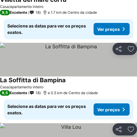
Casa/apartamento inteiro
9,5
Excelente
18
a 1.7 km de Centro da cidade
Selecione as datas para ver os preços
Ver preços
exatos.
Partilhar
Ad
La Soffitta di Bampina
Casa/apartamento inteiro
9,5
Excelente
18
a 0.5 km de Centro da cidade
Selecione as datas para ver os preços
Ver preços
exatos.
Partilhar
Ad