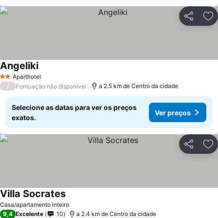
Partilhar
Ad
Angeliki
Aparthotel
2 Estrelas
/
a 2.5 km de Centro da cidade
Pontuação não disponível
Selecione as datas para ver os preços
Ver preços
exatos.
Partilhar
Ad
Villa Socrates
Casa/apartamento inteiro
9,4
Excelente
10
a 2.4 km de Centro da cidade