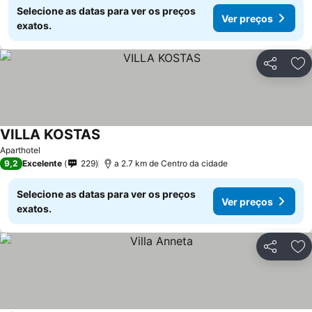
Selecione as datas para ver os preços
Ver preços
exatos.
Partilhar
Ad
VILLA KOSTAS
Aparthotel
9,2
Excelente
229
a 2.7 km de Centro da cidade
Selecione as datas para ver os preços
Ver preços
exatos.
Partilhar
Ad