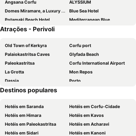
Angsana Corfu
ALYSSIUM
Domes Miramare, a Luxury Collection Resort, Corfu
Blue Sea Hotel
Potamaki Beach Hotel
Mediterranean Blue
Atrações - Perivoli
Complex Lemon Grove
Hotel Alkionis
Lido Corfu Sun Hotel
Oula Maisonettes
Old Town of Kerkyra
Corfu port
Palms and Spas Villas Retreat
Corfu Maris Hotel
Palaiokastritsa Caves
Glyfada Beach
Kairaba Sandy Villas
Nido, Mar-Bella Collection
Paleokastritsa
Corfu International Airport
Ekati Mare Lifestyle Resort
Sentido Apollo Palace
La Grotta
Mon Repos
Ella Alkyna
Ray Hotel Corfu
Dassia
Porto
Lefkimi Hotel
CNic Gemini Hotel
Destinos populares
Nisaki
Barbati
Trabukos Beach Complex
The Olivar Suites
Agios Gordis
Ionian Academy
Hotel SeaBird
Delfinia Hotel
Hotéis em Saranda
Hotéis em Corfu-Cidade
Ipsos
Kavos Beach
Corfu Pelagos Hotel
Bella Vista
Hotéis em Himara
Hotéis em Kavos
Kontogialos Pelekas Beach
Antipaxos
Kairaba Mythos Palace
Kavos Plaza Hotel
Hotéis em Paleokastritsa
Hotéis em Acharavi
Kassiopi
Agios Gordis South
Riviera
Hotel Kaiser Bridge
Hotéis em Sidari
Hotéis em Kanoni
Santa Barbara
Gardeno
Avra Budget Beach Hotel
Blue Diamond Studios