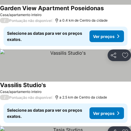
Garden View Apartment Poseidonas
Casa/apartamento inteiro
/
a 0.4 km de Centro da cidade
Pontuação não disponível
Selecione as datas para ver os preços
Ver preços
exatos.
Partilhar
Ad
Vassilis Studio's
Casa/apartamento inteiro
/
a 2.5 km de Centro da cidade
Pontuação não disponível
Selecione as datas para ver os preços
Ver preços
exatos.