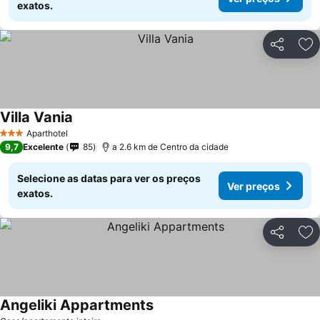
exatos.
Partilhar
Ad
Villa Vania
Aparthotel
3 Estrelas
9,7
Excelente
85
a 2.6 km de Centro da cidade
Selecione as datas para ver os preços
Ver preços
exatos.
Partilhar
Ad
Angeliki Appartments