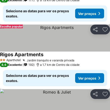
8,7
Excelente
177
a 1.8 km de Centro da cidade
Selecione as datas para ver os preços
Ver preços
exatos.
Escolha popular
Partilhar
Ad
Rigos Apartments
Aparthotel
Jardim tranquilo e varanda privada
2 Estrelas
8,6
Excelente
192
a 1.7 km de Centro da cidade
Selecione as datas para ver os preços
Ver preços
exatos.
Partilhar
Ad