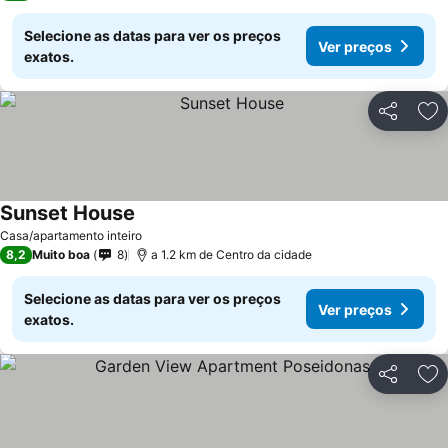
Selecione as datas para ver os preços
Ver preços
exatos.
Partilhar
Ad
Sunset House
Casa/apartamento inteiro
8,2
Muito boa
8
a 1.2 km de Centro da cidade
Selecione as datas para ver os preços
Ver preços
exatos.
Partilhar
Ad