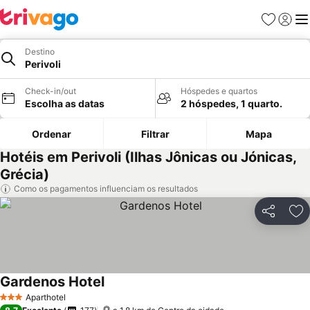
Favoritos
Iniciar
Me
Destino
Perivoli
Check-in/out
Hóspedes e quartos
Escolha as datas
2 hóspedes, 1 quarto.
Ordenar
Filtrar
Mapa
Hotéis em Perivoli (Ilhas Jônicas ou Jónicas,
Grécia)
Como os pagamentos influenciam os resultados
Partilhar
Ad
Gardenos Hotel
Aparthotel
3 Estrelas