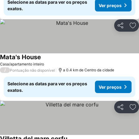
Selecione as datas para ver os preços
Ver preços
exatos.
Partilhar
Ad
Mata's House
Casa/apartamento inteiro
/
a 0.4 km de Centro da cidade
Pontuação não disponível
Selecione as datas para ver os preços
Ver preços
exatos.
Partilhar
Ad
Villetta del mare corfu