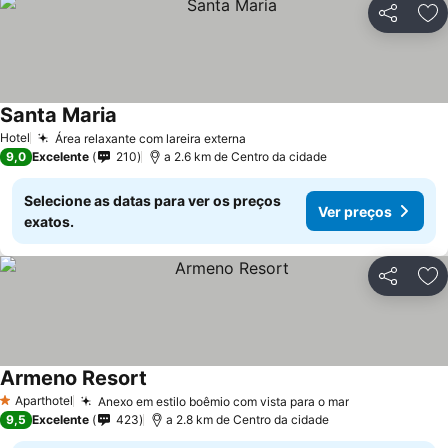
Partilhar
Ad
Santa Maria
Hotel
Área relaxante com lareira externa
9,0
Excelente
210
a 2.6 km de Centro da cidade
Selecione as datas para ver os preços
Ver preços
exatos.
Partilhar
Ad
Armeno Resort
Aparthotel
Anexo em estilo boêmio com vista para o mar
1 Estrelas
9,5
Excelente
423
a 2.8 km de Centro da cidade