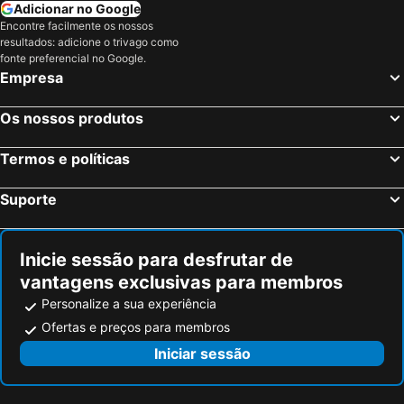
Kalamaki, Ilhas Jônicas ou Jónicas Hotéis
Argostoli, Ilhas Jônicas ou Jónicas Hotéis
Adicionar no Google
Cavos Beach House
Veroniki Studios & Apartments
Encontre facilmente os nossos
Alikanas, Ilhas Jônicas ou Jónicas Hotéis
Argassi, Ilhas Jônicas ou Jónicas Hotéis
resultados: adicione o trivago como
Atenas, Ática Hotéis
Chania, Creta Hotéis
fonte preferencial no Google.
Empresa
Mykonos-Town, Sul do Mar Egeu Hotéis
Fira, Sul do Mar Egeu Hotéis
Ixia, Sul do Mar Egeu Hotéis
Chersonissos, Creta Hotéis
Os nossos produtos
Corfu-Cidade, Ilhas Jônicas ou Jónicas Hotéis
Oia, Sul do Mar Egeu Hotéis
Termos e políticas
Imerovigli, Sul do Mar Egeu Hotéis
Suporte
Inicie sessão para desfrutar de
vantagens exclusivas para membros
Personalize a sua experiência
Ofertas e preços para membros
Iniciar sessão