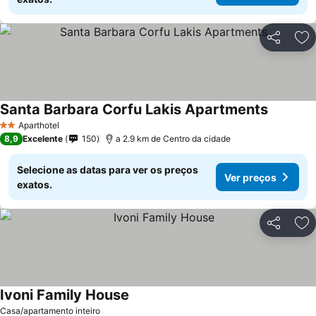
Partilhar
Ad
Santa Barbara Corfu Lakis Apartments
Aparthotel
2 Estrelas
8,9
Excelente
150
a 2.9 km de Centro da cidade
Selecione as datas para ver os preços
Ver preços
exatos.
Partilhar
Ad
Ivoni Family House
Casa/apartamento inteiro