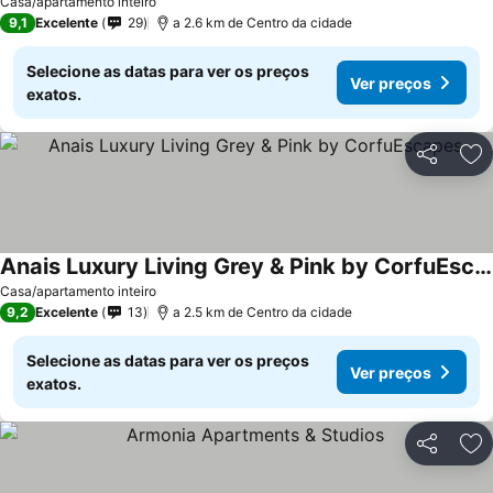
Casa/apartamento inteiro
9,1
Excelente
29
a 2.6 km de Centro da cidade
Selecione as datas para ver os preços
Ver preços
exatos.
Partilhar
Ad
Anais Luxury Living Grey & Pink by CorfuEscapes
Casa/apartamento inteiro
9,2
Excelente
13
a 2.5 km de Centro da cidade
Selecione as datas para ver os preços
Ver preços
exatos.
Partilhar
Ad