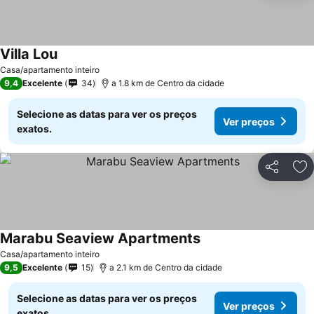
Villa Lou
Casa/apartamento inteiro
9,4
Excelente
34
a 1.8 km de Centro da cidade
Selecione as datas para ver os preços
Ver preços
exatos.
Partilhar
Ad
Marabu Seaview Apartments
Casa/apartamento inteiro
9,5
Excelente
15
a 2.1 km de Centro da cidade
Selecione as datas para ver os preços
Ver preços
exatos.