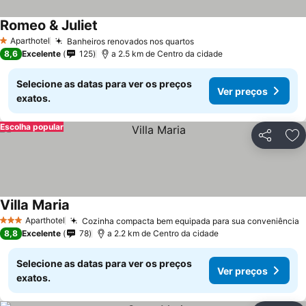
Romeo & Juliet
Aparthotel
Banheiros renovados nos quartos
1 Estrelas
8,6
Excelente
125
a 2.5 km de Centro da cidade
Selecione as datas para ver os preços
Ver preços
exatos.
Escolha popular
Partilhar
Ad
Villa Maria
Aparthotel
Cozinha compacta bem equipada para sua conveniência
3 Estrelas
8,8
Excelente
78
a 2.2 km de Centro da cidade
Selecione as datas para ver os preços
Ver preços
exatos.