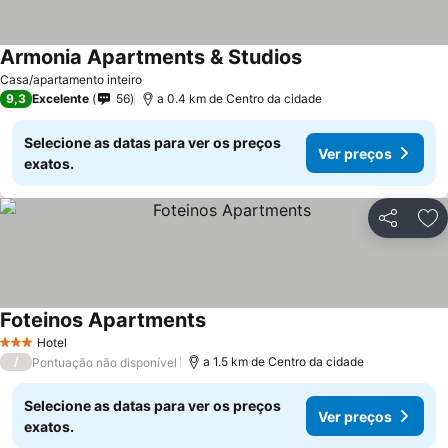
Armonia Apartments & Studios
Casa/apartamento inteiro
9,3
Excelente
56
a 0.4 km de Centro da cidade
Selecione as datas para ver os preços
Ver preços
exatos.
Partilhar
Ad
Foteinos Apartments
Hotel
3 Estrelas
/
a 1.5 km de Centro da cidade
Pontuação não disponível
Selecione as datas para ver os preços
Ver preços
exatos.