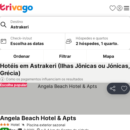
Favoritos
Iniciar
Me
Destino
Astrakeri
Check-in/out
Hóspedes e quartos
Escolha as datas
2 hóspedes, 1 quarto.
Ordenar
Filtrar
Mapa
Hotéis em Astrakeri (Ilhas Jônicas ou Jónicas,
Grécia)
Como os pagamentos influenciam os resultados
Escolha popular
Partilhar
Ad
Angela Beach Hotel & Apts
Ver preços
Hotel
Piscina exterior sazonal
Ver preços
3 Estrelas