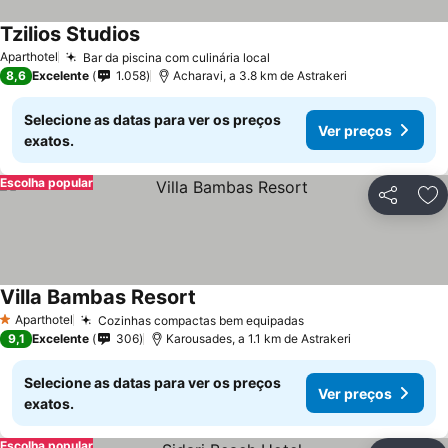
Tzilios Studios
Ver preços
Aparthotel
Bar da piscina com culinária local
Ver preços
8,6
Excelente
1.058
Acharavi, a 3.8 km de Astrakeri
Selecione as datas para ver os preços
Ver preços
exatos.
Escolha popular
Partilhar
Ad
Villa Bambas Resort
Ver preços
Aparthotel
Cozinhas compactas bem equipadas
Ver preços
1 Estrelas
9,1
Excelente
306
Karousades, a 1.1 km de Astrakeri
Selecione as datas para ver os preços
Ver preços
exatos.
Escolha popular