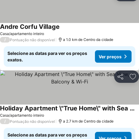
Andre Corfu Village
Ver preços
Casa/apartamento inteiro
/
a 1.0 km de Centro da cidade
Pontuação não disponível
Selecione as datas para ver os preços
Ver preços
exatos.
Partilhar
Ad
Holiday Apartment \"True Home\" with Sea View, Balcony & Wi-Fi
Ver preços
Casa/apartamento inteiro
/
a 2.7 km de Centro da cidade
Pontuação não disponível
Selecione as datas para ver os preços
Ver preços