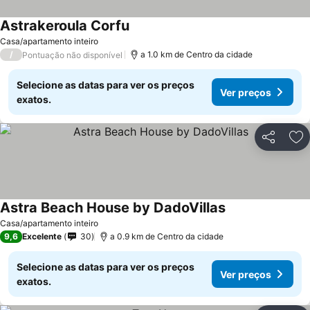
Astrakeroula Corfu
Ver preços
Casa/apartamento inteiro
/
a 1.0 km de Centro da cidade
Pontuação não disponível
Selecione as datas para ver os preços
Ver preços
exatos.
Partilhar
Ad
Astra Beach House by DadoVillas
Ver preços
Casa/apartamento inteiro
9,6
Excelente
30
a 0.9 km de Centro da cidade
Selecione as datas para ver os preços
Ver preços
exatos.