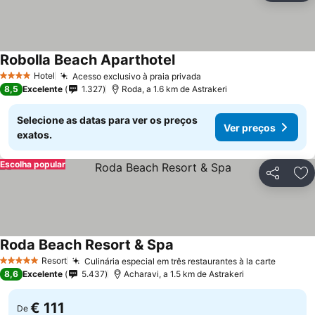
Robolla Beach Aparthotel
Ver preços
Hotel
Acesso exclusivo à praia privada
Ver preços
4 Estrelas
8,5
Excelente
1.327
Roda, a 1.6 km de Astrakeri
Selecione as datas para ver os preços
Ver preços
exatos.
Escolha popular
Partilhar
Ad
Roda Beach Resort & Spa
Ver preços
Resort
Culinária especial em três restaurantes à la carte
Ver pr
5 Estrelas
8,6
Excelente
5.437
Acharavi, a 1.5 km de Astrakeri
€ 111
De