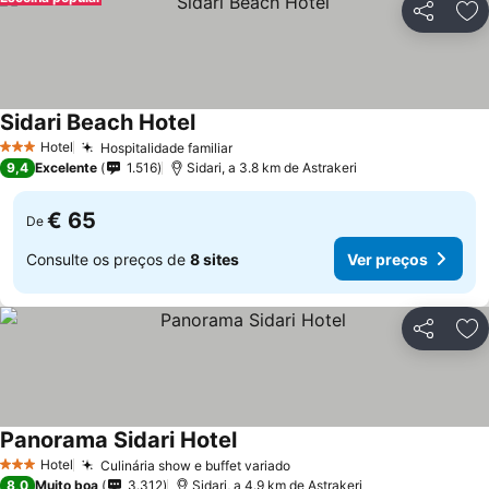
Partilhar
Ad
Sidari Beach Hotel
Ver preços
Hotel
Hospitalidade familiar
Ver preços
3 Estrelas
9,4
Excelente
1.516
Sidari, a 3.8 km de Astrakeri
€ 65
De
Consulte os preços de
8 sites
Ver preços
Partilhar
Ad
Panorama Sidari Hotel
Ver preços
Hotel
Culinária show e buffet variado
Ver preços
3 Estrelas
8,0
Muito boa
3.312
Sidari, a 4.9 km de Astrakeri