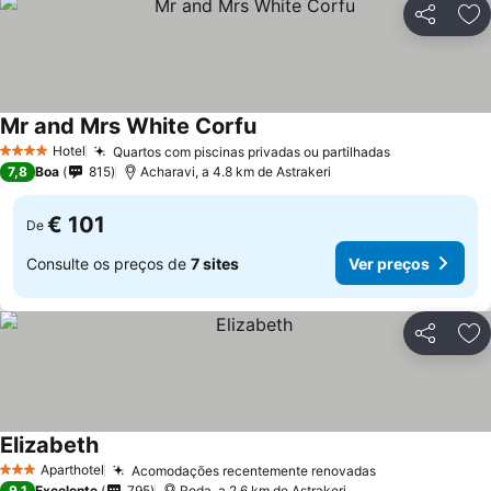
Partilhar
Ad
Mr and Mrs White Corfu
Ver preços
Hotel
Quartos com piscinas privadas ou partilhadas
Ver preços
4 Estrelas
7,8
Boa
815
Acharavi, a 4.8 km de Astrakeri
€ 101
De
Consulte os preços de
7 sites
Ver preços
Partilhar
Ad
Elizabeth
Ver preços
Aparthotel
Acomodações recentemente renovadas
Ver preços
3 Estrelas
9,1
Excelente
795
Roda, a 2.6 km de Astrakeri