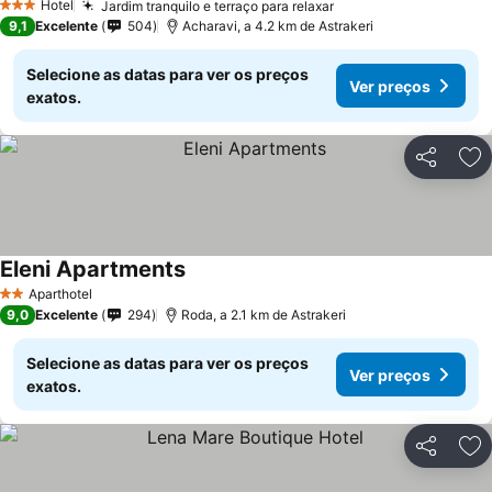
Hotel
Jardim tranquilo e terraço para relaxar
Ver preços
3 Estrelas
9,1
Excelente
504
Acharavi, a 4.2 km de Astrakeri
Selecione as datas para ver os preços
Ver preços
exatos.
Partilhar
Ad
Eleni Apartments
Ver preços
Aparthotel
2 Estrelas
9,0
Excelente
294
Roda, a 2.1 km de Astrakeri
Selecione as datas para ver os preços
Ver preços
exatos.
Partilhar
Ad