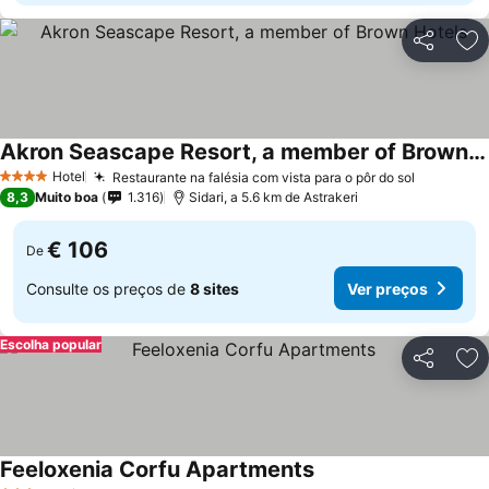
Partilhar
Ad
Akron Seascape Resort, a member of Brown Hotels
Ver preços
Hotel
Restaurante na falésia com vista para o pôr do sol
Ver preç
4 Estrelas
8,3
Muito boa
1.316
Sidari, a 5.6 km de Astrakeri
€ 106
De
Consulte os preços de
8 sites
Ver preços
Escolha popular
Partilhar
Ad
Feeloxenia Corfu Apartments
Ver preços