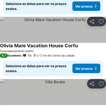
Selecione as datas para ver os preços
Ver preços
exatos.
Partilhar
Ad
Olivia Mare Vacation House Corfu
Ver preços
Casa/apartamento inteiro
9,7
Excelente
16
a 1.1 km de Centro da cidade
Selecione as datas para ver os preços
Ver preços
exatos.
Partilhar
Ad