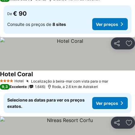
€ 90
De
Consulte os preços de
8 sites
Ver preços
Partilhar
Ad
Hotel Coral
Ver preços
Hotel
Localização à beira-mar com vista para o mar
Ver preços
4 Estrelas
9,3
Excelente
1.646
Roda, a 2.6 km de Astrakeri
Selecione as datas para ver os preços
Ver preços
exatos.
Partilhar
Ad