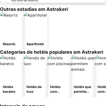
nos sites de reserva.
Outras estadias em Astrakeri
Resorts
Aparthotel
Categorias de hotéis populares em Astrakeri
Hotéis
Hotéis de
Hotéis
Hotéis que
Hoté
baratos
luxo
com
permitem
com 
piscinas
animais