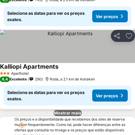
Selecione as datas para ver os preços
Ver preços
exatos.
Partilhar
Ad
Kalliopi Apartments
Ver preços
Aparthotel
3 Estrelas
9,4
Excelente
290
Roda, a 2.1 km de Astrakeri
Selecione as datas para ver os preços
Ver preços
exatos.
Mostrar mais
Os preços e a disponibilidade que recebemos dos sites de reserva
mudam frequentemente. Como tal, pode haver diferenças entre as
ofertas que consulta no trivago e os preços que estão disponíveis