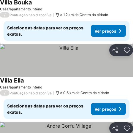
Villa Bouka
Ver preços
Casa/apartamento inteiro
/
a 1.2 km de Centro da cidade
Pontuação não disponível
Selecione as datas para ver os preços
Ver preços
exatos.
Partilhar
Ad
Villa Elia
Ver preços
Casa/apartamento inteiro
/
a 0.6 km de Centro da cidade
Pontuação não disponível
Selecione as datas para ver os preços
Ver preços
exatos.
Partilhar
Ad