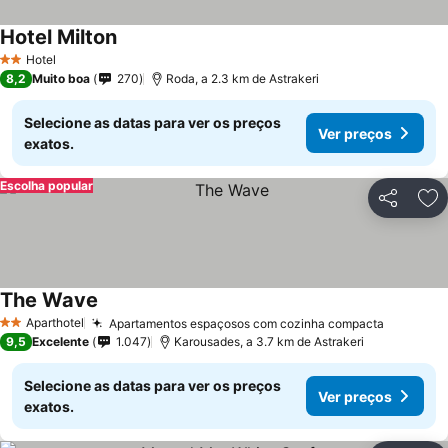
Hotel Milton
Ver preços
Hotel
2 Estrelas
8,2
Muito boa
270
Roda, a 2.3 km de Astrakeri
Selecione as datas para ver os preços
Ver preços
exatos.
Escolha popular
Partilhar
Ad
The Wave
Ver preços
Aparthotel
Apartamentos espaçosos com cozinha compacta
Ver pre
2 Estrelas
9,5
Excelente
1.047
Karousades, a 3.7 km de Astrakeri
Selecione as datas para ver os preços
Ver preços
exatos.