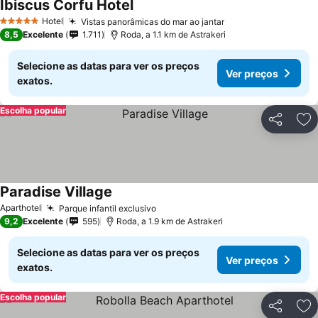
Ibiscus Corfu Hotel
Ver preços
Hotel
Vistas panorâmicas do mar ao jantar
Ver preços
5 Estrelas
8,5
Excelente
1.711
Roda, a 1.1 km de Astrakeri
Selecione as datas para ver os preços
Ver preços
exatos.
Escolha popular
Partilhar
Ad
Paradise Village
Ver preços
Aparthotel
Parque infantil exclusivo
Ver preços
9,2
Excelente
595
Roda, a 1.9 km de Astrakeri
Selecione as datas para ver os preços
Ver preços
exatos.
Escolha popular
Partilhar
Ad