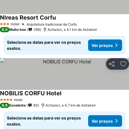
NIreas Resort Corfu
Ver preços
Hotel
Arquitetura tradicional de Corfu
Ver preços
3 Estrelas
8,0
Muito boa
296
Acharavi, a 4.1 km de Astrakeri
Selecione as datas para ver os preços
Ver preços
exatos.
Partilhar
Ad
NOBILIS CORFU Hotel
Ver preços
Hotel
4 Estrelas
8,9
Excelente
83
Acharavi, a 4.7 km de Astrakeri
Selecione as datas para ver os preços
Ver preços
exatos.