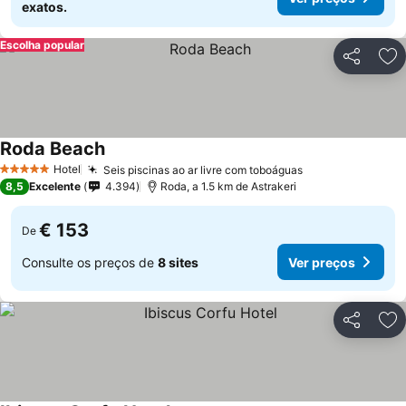
exatos.
Escolha popular
Partilhar
Ad
Roda Beach
Ver preços
Hotel
Seis piscinas ao ar livre com toboáguas
Ver preços
5 Estrelas
8,5
Excelente
4.394
Roda, a 1.5 km de Astrakeri
€ 153
De
Consulte os preços de
8 sites
Ver preços
Partilhar
Ad