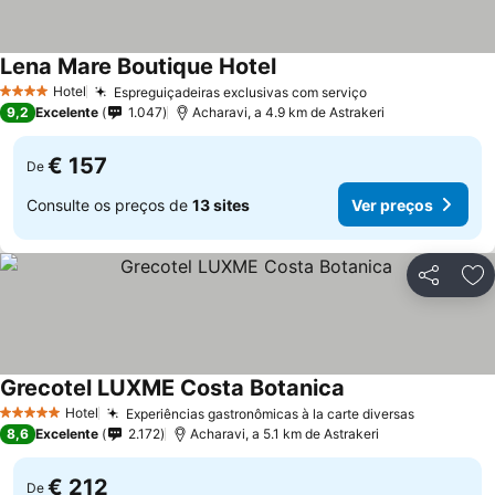
Lena Mare Boutique Hotel
Ver preços
Hotel
Espreguiçadeiras exclusivas com serviço
Ver preços
4 Estrelas
9,2
Excelente
1.047
Acharavi, a 4.9 km de Astrakeri
€ 157
De
Consulte os preços de
13 sites
Ver preços
Partilhar
Ad
Grecotel LUXME Costa Botanica
Ver preços
Hotel
Experiências gastronômicas à la carte diversas
Ver preço
5 Estrelas
8,6
Excelente
2.172
Acharavi, a 5.1 km de Astrakeri
€ 212
De