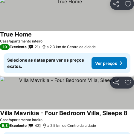
Partilhar
Ad
True Home
Ver preços
Casa/apartamento inteiro
10
Excelente
21
a 2.3 km de Centro da cidade
Selecione as datas para ver os preços
Ver preços
exatos.
Partilhar
Ad
Villa Mavrikia - Four Bedroom Villa, Sleeps 8
Ve
Casa/apartamento inteiro
9,3
Excelente
42
a 2.5 km de Centro da cidade