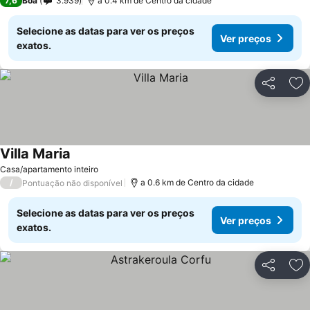
7,6
Boa
3.939
a 0.4 km de Centro da cidade
Selecione as datas para ver os preços
Ver preços
exatos.
Partilhar
Ad
Villa Maria
Ver preços
Casa/apartamento inteiro
/
a 0.6 km de Centro da cidade
Pontuação não disponível
Selecione as datas para ver os preços
Ver preços
exatos.
Partilhar
Ad