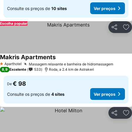
Consulte os preços de
10 sites
Ver preços
Escolha popular
Partilhar
Ad
Makris Apartments
Ver preços
Aparthotel
Massagem relaxante e banheira de hidromassagem
Ver pre
1 Estrelas
8,9
Excelente
533
Roda, a 2.4 km de Astrakeri
€ 98
De
Consulte os preços de
4 sites
Ver preços
Partilhar
Ad