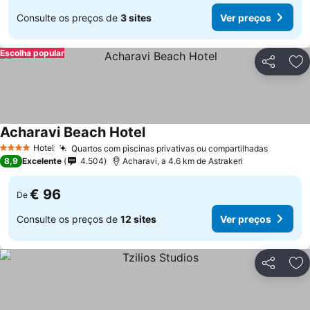
Consulte os preços de
3 sites
Ver preços
Escolha popular
Partilhar
Ad
Acharavi Beach Hotel
Ver preços
Hotel
Quartos com piscinas privativas ou compartilhadas
Ver pre
4 Estrelas
8,9
Excelente
4.504
Acharavi, a 4.6 km de Astrakeri
€ 96
De
Consulte os preços de
12 sites
Ver preços
Partilhar
Ad