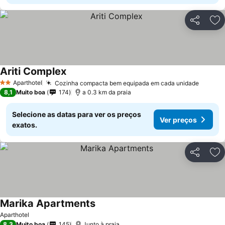
Partilhar
Ad
Ariti Complex
Aparthotel
Cozinha compacta bem equipada em cada unidade
2 Estrelas
8,1
Muito boa
174
a 0.3 km da praia
Selecione as datas para ver os preços
Ver preços
exatos.
Partilhar
Ad
Marika Apartments
Aparthotel
8,3
Muito boa
145
Junto à praia