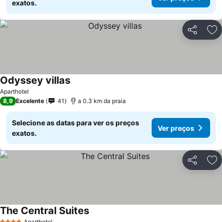
exatos.
Partilhar
Ad
Odyssey villas
Aparthotel
8,9
Excelente
41
a 0.3 km da praia
Selecione as datas para ver os preços
Ver preços
exatos.
Partilhar
Ad
The Central Suites
Aparthotel