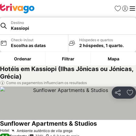
Favoritos
Iniciar
Me
Destino
Kassiopi
Check-in/out
Hóspedes e quartos
Escolha as datas
2 hóspedes, 1 quarto.
Ordenar
Filtrar
Mapa
Hotéis em Kassiopi (Ilhas Jônicas ou Jónicas,
Grécia)
Como os pagamentos influenciam os resultados
Partilhar
Ad
Sunflower Apartments & Studios
Hotel
Ambiente autêntico de vila grega