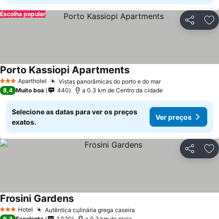
Escolha popular
Partilhar
Ad
Porto Kassiopi Apartments
Aparthotel
Vistas panorâmicas do porto e do mar
3 Estrelas
8,4
Muito boa
440
a 0.3 km de Centro da cidade
Selecione as datas para ver os preços
Ver preços
exatos.
Partilhar
Ad
Frosini Gardens
Hotel
Autêntica culinária grega caseira
3 Estrelas
9,3
Excelente
1.020
a 0.2 km da praia