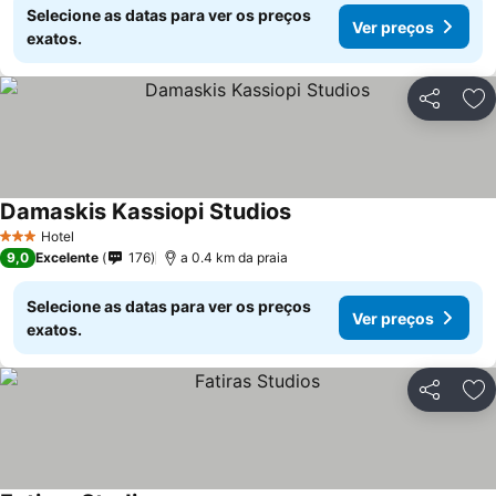
Selecione as datas para ver os preços
Ver preços
exatos.
Partilhar
Ad
Damaskis Kassiopi Studios
Hotel
3 Estrelas
9,0
Excelente
176
a 0.4 km da praia
Selecione as datas para ver os preços
Ver preços
exatos.
Partilhar
Ad