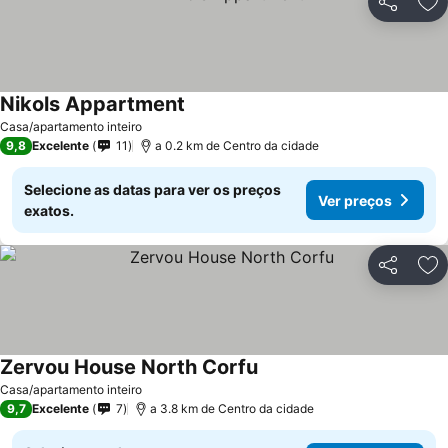
Partilhar
Ad
Nikols Appartment
Casa/apartamento inteiro
9,8
Excelente
11
a 0.2 km de Centro da cidade
Selecione as datas para ver os preços
Ver preços
exatos.
Partilhar
Ad
Zervou House North Corfu
Casa/apartamento inteiro
9,7
Excelente
7
a 3.8 km de Centro da cidade