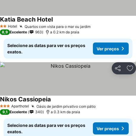
Katia Beach Hotel
Hotel
Quartos com vista para o mar ou jardim
2 Estrelas
8,9
Excelente
963
a 0.2 km da praia
Selecione as datas para ver os preços
Ver preços
exatos.
Partilhar
Ad
Nikos Cassiopeia
Aparthotel
Oásis de jardim privativo com pátio
3 Estrelas
9,1
Excelente
340
a 0.3 km da praia
Selecione as datas para ver os preços
Ver preços
exatos.