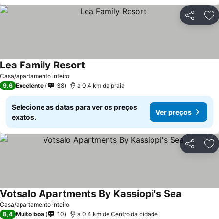
Partilhar
Ad
Lea Family Resort
Casa/apartamento inteiro
9,6
Excelente
38
a 0.4 km da praia
Selecione as datas para ver os preços
Ver preços
exatos.
Partilhar
Ad
Votsalo Apartments By Kassiopi's Sea
Casa/apartamento inteiro
8,4
Muito boa
10
a 0.4 km de Centro da cidade