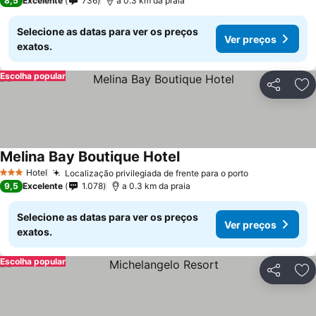
8,5
Excelente
736
a 0.3 km da praia
Selecione as datas para ver os preços
Ver preços
exatos.
Escolha popular
Partilhar
Ad
Melina Bay Boutique Hotel
Hotel
Localização privilegiada de frente para o porto
3 Estrelas
9,5
Excelente
1.078
a 0.3 km da praia
Selecione as datas para ver os preços
Ver preços
exatos.
Escolha popular
Partilhar
Ad