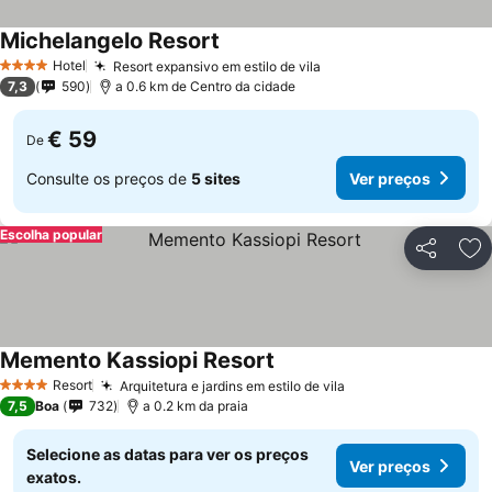
Michelangelo Resort
Hotel
Resort expansivo em estilo de vila
4 Estrelas
7,3
590
a 0.6 km de Centro da cidade
€ 59
De
Consulte os preços de
5 sites
Ver preços
Escolha popular
Partilhar
Ad
Memento Kassiopi Resort
Resort
Arquitetura e jardins em estilo de vila
4 Estrelas
7,5
Boa
732
a 0.2 km da praia
Selecione as datas para ver os preços
Ver preços
exatos.