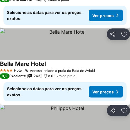
Selecione as datas para ver os preços
Ver preços
exatos.
Partilhar
Ad
Bella Mare Hotel
Hotel
Acesso isolado à praia da Baía de Avlaki
4 Estrelas
9,2
Excelente
243
a 0.1 km da praia
Selecione as datas para ver os preços
Ver preços
exatos.
Partilhar
Ad