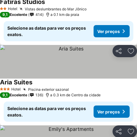
Fatiras Studios
Hotel
Vistas deslumbrantes do Mar Jônico
2 Estrelas
9,1
Excelente
414
a 0.1 km da praia
Selecione as datas para ver os preços
Ver preços
exatos.
Partilhar
Ad
Aria Suites
Hotel
Piscina exterior sazonal
3 Estrelas
9,1
Excelente
136
a 0.3 km de Centro da cidade
Selecione as datas para ver os preços
Ver preços
exatos.
Partilhar
Ad