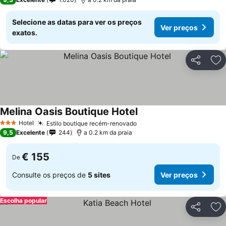
Selecione as datas para ver os preços
Ver preços
exatos.
Partilhar
Ad
Melina Oasis Boutique Hotel
Hotel
Estilo boutique recém-renovado
3 Estrelas
9,5
Excelente
244
a 0.2 km da praia
€ 155
De
Consulte os preços de
5 sites
Ver preços
Escolha popular
Partilhar
Ad