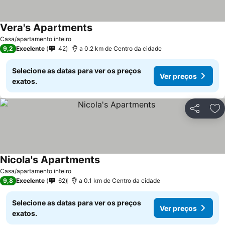
Vera's Apartments
Casa/apartamento inteiro
9,2
Excelente
42
a 0.2 km de Centro da cidade
Selecione as datas para ver os preços
Ver preços
exatos.
Partilhar
Ad
Nicola's Apartments
Casa/apartamento inteiro
9,8
Excelente
62
a 0.1 km de Centro da cidade
Selecione as datas para ver os preços
Ver preços
exatos.