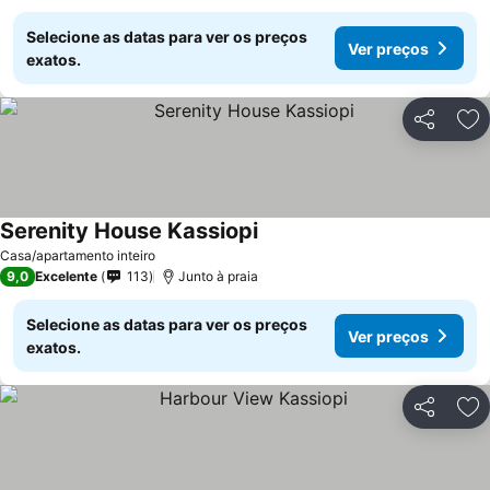
Selecione as datas para ver os preços
Ver preços
exatos.
Partilhar
Ad
Serenity House Kassiopi
Casa/apartamento inteiro
9,0
Excelente
113
Junto à praia
Selecione as datas para ver os preços
Ver preços
exatos.
Partilhar
Ad