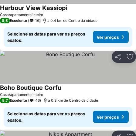
Harbour View Kassiopi
Casa/apartamento inteiro
8,8
Excelente
16
a 0.4 km de Centro da cidade
Selecione as datas para ver os preços
Ver preços
exatos.
Partilhar
Ad
Boho Boutique Corfu
Casa/apartamento inteiro
8,7
Excelente
46
a 0.3 km de Centro da cidade
Selecione as datas para ver os preços
Ver preços
exatos.