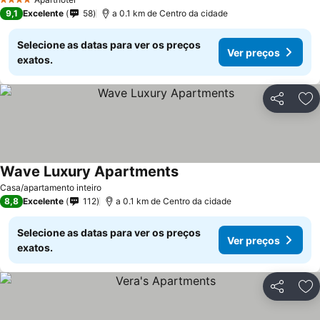
4 Estrelas
9,1
Excelente
58
a 0.1 km de Centro da cidade
Selecione as datas para ver os preços
Ver preços
exatos.
Partilhar
Ad
Wave Luxury Apartments
Casa/apartamento inteiro
8,8
Excelente
112
a 0.1 km de Centro da cidade
Selecione as datas para ver os preços
Ver preços
exatos.
Partilhar
Ad