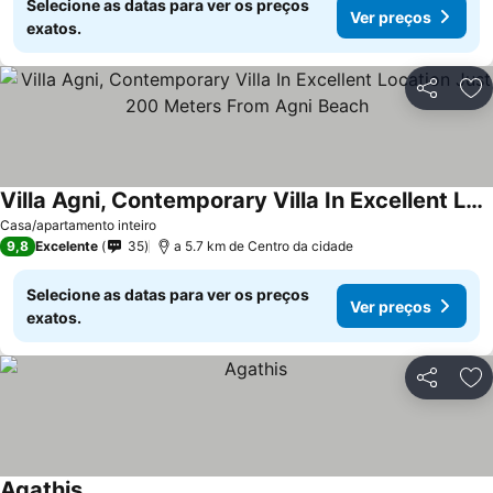
Selecione as datas para ver os preços
Ver preços
exatos.
Partilhar
Ad
Villa Agni, Contemporary Villa In Excellent Location Just 200 Meters From Agni Beach
Casa/apartamento inteiro
9,8
Excelente
35
a 5.7 km de Centro da cidade
Selecione as datas para ver os preços
Ver preços
exatos.
Partilhar
Ad
Agathis