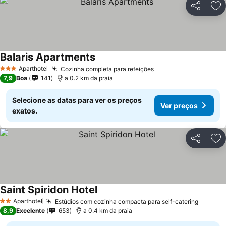
Partilhar
Ad
Balaris Apartments
Aparthotel
Cozinha completa para refeições
3 Estrelas
7,9
Boa
141
a 0.2 km da praia
Selecione as datas para ver os preços
Ver preços
exatos.
Partilhar
Ad
Saint Spiridon Hotel
Aparthotel
Estúdios com cozinha compacta para self-catering
2 Estrelas
8,9
Excelente
653
a 0.4 km da praia