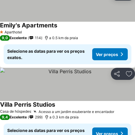
Emily's Apartments
Aparthotel
1 Estrelas
9,0
Excelente
114
a 0.5 km da praia
Selecione as datas para ver os preços
Ver preços
exatos.
Partilhar
Ad
Villa Perris Studios
Casa de hóspedes
Acesso a um jardim exuberante e encantador
9,4
Excelente
299
a 0.3 km da praia
Selecione as datas para ver os preços
Ver preços