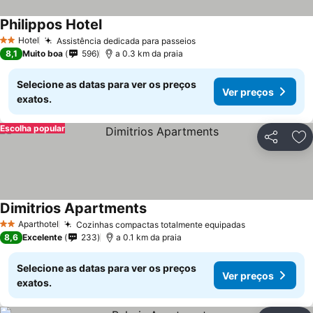
Philippos Hotel
Hotel
Assistência dedicada para passeios
2 Estrelas
8,1
Muito boa
596
a 0.3 km da praia
Selecione as datas para ver os preços
Ver preços
exatos.
Escolha popular
Partilhar
Ad
Dimitrios Apartments
Aparthotel
Cozinhas compactas totalmente equipadas
2 Estrelas
8,6
Excelente
233
a 0.1 km da praia
Selecione as datas para ver os preços
Ver preços
exatos.