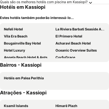
Quais são os melhores hotéis com piscina em Kassiopi?
Hotéis em Kassiopi
Estes hotéis também poderão interessá-lo...
Nefeli Hotel
La Riviera Barbati Seaside Apartments
Vila Era Beach
El Primero Hotel
Bougainville Bay Hotel
Acharavi Beach Hotel
Hotel Luxury
Oceanic Overview Suites
Angela Beach Hotel & Apts
CorfuGrace
Bairros - Kassiopi
Elea Beach Hotel
Sunshine Corfu Hotel & Spa
Hotel Artur
Hotel Keos
Hotéis em Palea Perithia
Akron Seascape Resort, a member of Brown Hotels
Century Resort
LAGUNA HOLIDAY RESORT
Hotel Blue Sky
Atrações - Kassiopi
Hotel Saranda Butrinti, Affiliated by Meliá
Atlantis Hotel
Hotel Panorama Sarande
San Angelo Luxury Resort & Spa - Adults Only
Ksamil Islands
Himarë Plazh
Iolida Corfu Resort & Spa by Smile Hotels
Hotel Apollon