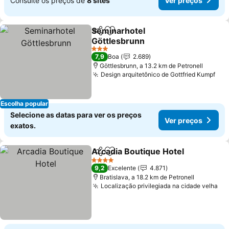
Consulte os preços de
8 sites
Ver preços
Seminarhotel
Partilhar
Adicionar aos favoritos
Göttlesbrunn
Ver preços
3 Estrelas
7,9
Boa
2.689
Göttlesbrunn, a 13.2 km de Petronell
Design arquitetônico de Gottfried Kumpf
Ver
Escolha popular
Selecione as datas para ver os preços
Ver preços
exatos.
Arcadia Boutique Hotel
Partilhar
Adicionar aos favoritos
Ver
4 Estrelas
9,2
Excelente
4.871
Bratislava, a 18.2 km de Petronell
Localização privilegiada na cidade velha
Ve