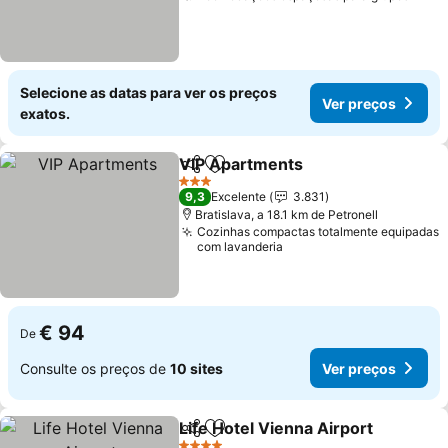
Selecione as datas para ver os preços
Ver preços
exatos.
VIP Apartments
Partilhar
Adicionar aos favoritos
Ver preço
3 Estrelas
9,3
Excelente
3.831
Bratislava, a 18.1 km de Petronell
Cozinhas compactas totalmente equipadas
com lavanderia
€ 94
De
Consulte os preços de
10 sites
Ver preços
Life Hotel Vienna Airport
Partilhar
Adicionar aos favoritos
V