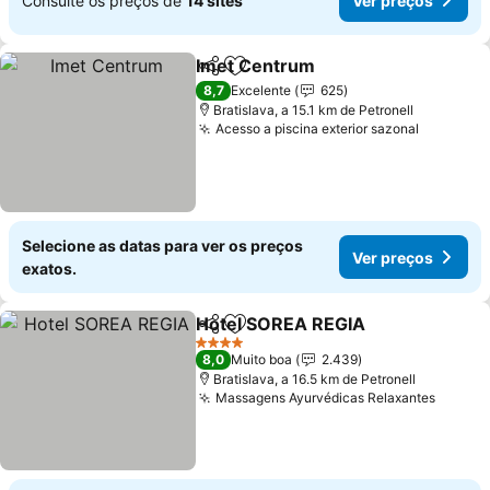
Consulte os preços de
14 sites
Ver preços
Imet Centrum
Partilhar
Adicionar aos favoritos
Ver preços
8,7
Excelente
625
Bratislava, a 15.1 km de Petronell
Acesso a piscina exterior sazonal
Ver preç
Selecione as datas para ver os preços
Ver preços
exatos.
Hotel SOREA REGIA
Partilhar
Adicionar aos favoritos
Ver pr
4 Estrelas
8,0
Muito boa
2.439
Bratislava, a 16.5 km de Petronell
Massagens Ayurvédicas Relaxantes
Ver pr