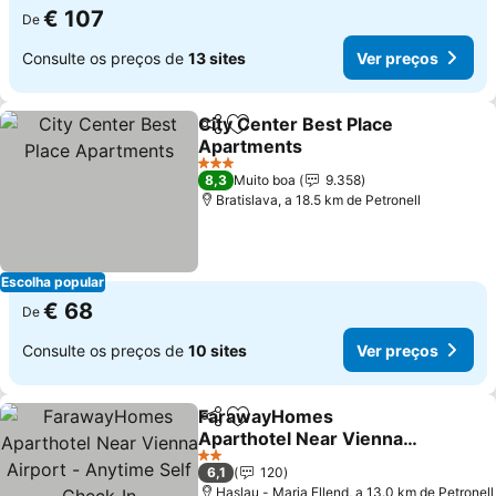
€ 107
De
Consulte os preços de
13 sites
Ver preços
City Center Best Place
Partilhar
Adicionar aos favoritos
Apartments
Ver preços
3 Estrelas
8,3
Muito boa
9.358
Bratislava, a 18.5 km de Petronell
Escolha popular
€ 68
De
Consulte os preços de
10 sites
Ver preços
FarawayHomes
Partilhar
Adicionar aos favoritos
Aparthotel Near Vienna
Airport - Anytime Self
Ver preços
2 Estrelas
6,1
120
Check-In
Haslau - Maria Ellend, a 13.0 km de Petronell