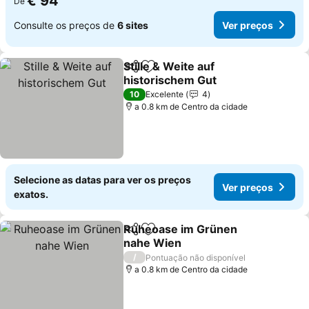
€ 94
De
Consulte os preços de
6 sites
Ver preços
Stille & Weite auf
Partilhar
Adicionar aos favoritos
historischem Gut
Ver preços
10
Excelente
4
a 0.8 km de Centro da cidade
Selecione as datas para ver os preços
Ver preços
exatos.
Ruheoase im Grünen
Partilhar
Adicionar aos favoritos
nahe Wien
Ver preços
/
Pontuação não disponível
a 0.8 km de Centro da cidade