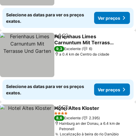
Selecione as datas para ver os preços
Ver preços
exatos.
Ferienhaus Limes
Partilhar
Adicionar aos favoritos
Carnuntum Mit Terrasse
Und Garten
Ver preços
9,3
Excelente
6
a 0.4 km de Centro da cidade
Selecione as datas para ver os preços
Ver preços
exatos.
Hotel Altes Kloster
Partilhar
Adicionar aos favoritos
Ver pre
4 Estrelas
8,6
Excelente
2.395
Hainburg an der Donau, a 6.4 km de
Petronell
Localização à beira do rio Danúbio
Ver pre