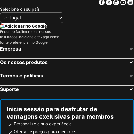
Facebook
Twitter
Insta
Yo
Viena, Viena Hotéis
Bratislava, Região de Bratislava Hotéis
Selecione o seu país
Schwechat, Baixa Áustria Hotéis
Fischamend, Baixa Áustria Hotéis
Vösendorf, Baixa Áustria Hotéis
Wiener Neustadt, Baixa Áustria Hotéis
Adicionar no Google
Encontre facilmente os nossos
Wiener Neudorf, Baixa Áustria Hotéis
Sopron, Oeste Transdanúbio Hotéis
resultados: adicione o trivago como
Krems an der Donau, Baixa Áustria Hotéis
Salzburgo, Salisburgo Hotéis
fonte preferencial no Google.
Empresa
Insbruck, Tirol Hotéis
Graz, Estíria Hotéis
Hallstatt, Alta Áustria Hotéis
Ischgl, Tirol Hotéis
Os nossos produtos
Kitzbuehel, Tirol Hotéis
Seefeld, Tirol Hotéis
Termos e políticas
Suporte
Inicie sessão para desfrutar de
vantagens exclusivas para membros
Personalize a sua experiência
Ofertas e preços para membros