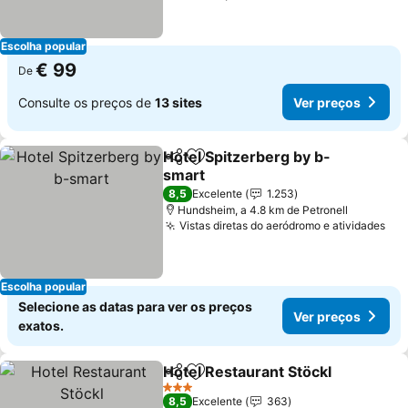
Escolha popular
€ 99
De
Consulte os preços de
13 sites
Ver preços
Hotel Spitzerberg by b-
Partilhar
Adicionar aos favoritos
smart
Ver preços
8,5
Excelente
1.253
Hundsheim, a 4.8 km de Petronell
Vistas diretas do aeródromo e atividades
Ver
Escolha popular
Selecione as datas para ver os preços
Ver preços
exatos.
Hotel Restaurant Stöckl
Partilhar
Adicionar aos favoritos
Ve
3 Estrelas
8,5
Excelente
363