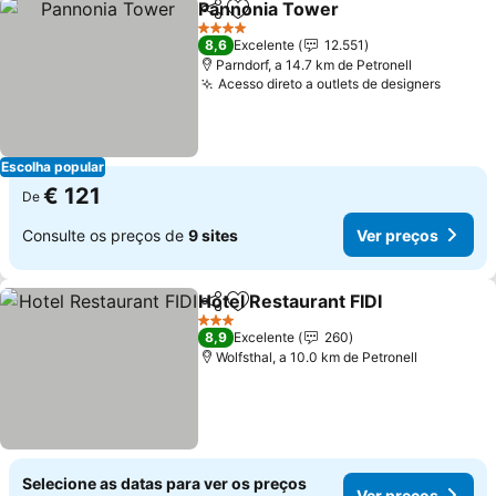
Pannonia Tower
Partilhar
Adicionar aos favoritos
Ver preço
4 Estrelas
8,6
Excelente
12.551
Parndorf, a 14.7 km de Petronell
Acesso direto a outlets de designers
Ver pr
Escolha popular
€ 121
De
Consulte os preços de
9 sites
Ver preços
Hotel Restaurant FIDI
Partilhar
Adicionar aos favoritos
Ver 
3 Estrelas
8,9
Excelente
260
Wolfsthal, a 10.0 km de Petronell
Selecione as datas para ver os preços
Ver preços