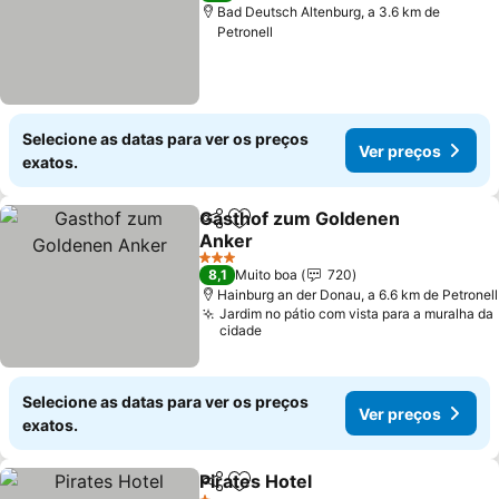
Bad Deutsch Altenburg, a 3.6 km de
Petronell
Selecione as datas para ver os preços
Ver preços
exatos.
Gasthof zum Goldenen
Partilhar
Adicionar aos favoritos
Anker
Ver preços
3 Estrelas
8,1
Muito boa
720
Hainburg an der Donau, a 6.6 km de Petronell
Jardim no pátio com vista para a muralha da
cidade
Selecione as datas para ver os preços
Ver preços
exatos.
Pirates Hotel
Partilhar
Adicionar aos favoritos
Ver preços