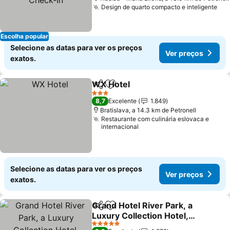
Design de quarto compacto e inteligente
Ver
Escolha popular
Selecione as datas para ver os preços
Ver preços
exatos.
WX Hotel
Partilhar
Adicionar aos favoritos
Ver preços
3 Estrelas
8,7
Excelente
1.849
Bratislava, a 14.3 km de Petronell
Restaurante com culinária eslovaca e
internacional
Selecione as datas para ver os preços
Ver preços
exatos.
Grand Hotel River Park, a
Partilhar
Adicionar aos favoritos
Luxury Collection Hotel,
Bratislava
Ver preços
5 Estrelas