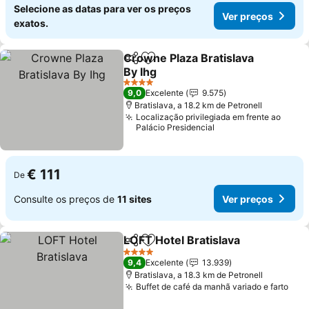
Selecione as datas para ver os preços
Ver preços
exatos.
Crowne Plaza Bratislava
Partilhar
Adicionar aos favoritos
By Ihg
Ver preços
4 Estrelas
9,0
Excelente
9.575
Bratislava, a 18.2 km de Petronell
Localização privilegiada em frente ao
Palácio Presidencial
€ 111
De
Consulte os preços de
11 sites
Ver preços
LOFT Hotel Bratislava
Partilhar
Adicionar aos favoritos
Ver 
4 Estrelas
9,4
Excelente
13.939
Bratislava, a 18.3 km de Petronell
Buffet de café da manhã variado e farto
Ver