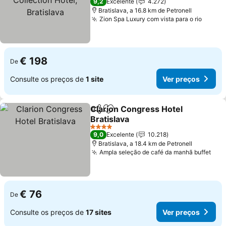
9,2
Excelente
4.272
Bratislava, a 16.8 km de Petronell
Zion Spa Luxury com vista para o rio
Ver p
€ 198
De
Consulte os preços de
1 site
Ver preços
Clarion Congress Hotel
Partilhar
Adicionar aos favoritos
Bratislava
Ver preços
4 Estrelas
9,0
Excelente
10.218
Bratislava, a 18.4 km de Petronell
Ampla seleção de café da manhã buffet
Ver
€ 76
De
Consulte os preços de
17 sites
Ver preços