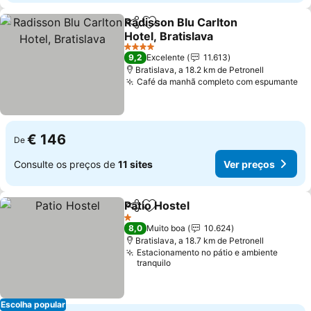
Radisson Blu Carlton
Partilhar
Adicionar aos favoritos
Hotel, Bratislava
Ver preços
4 Estrelas
9,2
Excelente
11.613
Bratislava, a 18.2 km de Petronell
Café da manhã completo com espumante
Ve
€ 146
De
Consulte os preços de
11 sites
Ver preços
Patio Hostel
Partilhar
Adicionar aos favoritos
Ver preços
1 Estrelas
8,0
Muito boa
10.624
Bratislava, a 18.7 km de Petronell
Estacionamento no pátio e ambiente
tranquilo
Escolha popular