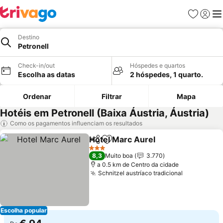
Favoritos
Iniciar
Me
Destino
Petronell
Check-in/out
Hóspedes e quartos
Escolha as datas
2 hóspedes, 1 quarto.
Ordenar
Filtrar
Mapa
Hotéis em Petronell (Baixa Áustria, Áustria)
Como os pagamentos influenciam os resultados
Hotel Marc Aurel
Partilhar
Adicionar aos favoritos
Ver preç
3 Estrelas
8,3
Muito boa
3.770
a 0.5 km de Centro da cidade
Schnitzel austríaco tradicional
Ver preço
Escolha popular