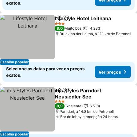
exatos.
Lifestyle Hotel Leithana
Partilhar
Adicionar aos favoritos
Ve
3 Estrelas
8,0
Muito boa
4.233
Bruck an der Leitha, a 11.1 km de Petronell
Escolha popular
Selecione as datas para ver os preços
Ver preços
exatos.
ibis Styles Parndorf
Partilhar
Adicionar aos favoritos
Neusiedler See
Ver preços
3 Estrelas
8,9
Excelente
6.518
Parndorf, a 14.8 km de Petronell
Bar do lobby e recepção 24 horas
Ver pre
Escolha popular