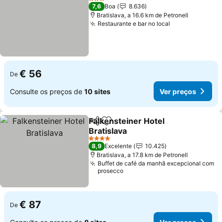
3 Estrelas
7,6
Boa
8.636
Bratislava, a 16.6 km de Petronell
Restaurante e bar no local
Ver preços
€ 56
De
Consulte os preços de
10 sites
Ver preços
Falkensteiner Hotel
Partilhar
Adicionar aos favoritos
Bratislava
Ver preços
4 Estrelas
8,9
Excelente
10.425
Bratislava, a 17.8 km de Petronell
Buffet de café da manhã excepcional com
prosecco
€ 87
De