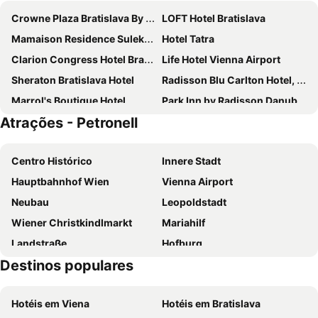
Crowne Plaza Bratislava By Ihg
LOFT Hotel Bratislava
Mamaison Residence Sulekova Bratislava
Hotel Tatra
Clarion Congress Hotel Bratislava
Life Hotel Vienna Airport
Sheraton Bratislava Hotel
Radisson Blu Carlton Hotel, Bratislava
Marrol's Boutique Hotel
Park Inn by Radisson Danube Bratislava
Atrações - Petronell
AC Hotel Bratislava Old Town
ibis Bratislava Centrum
Arcadia Boutique Hotel
Hotel Galeria
Centro Histórico
Innere Stadt
APLEND CITY Hotel Perugia
Hotel ANTARES
Hauptbahnhof Wien
Vienna Airport
Petit Dependance
Falkensteiner Hotel Bratislava
Neubau
Leopoldstadt
Elisabeth Old Town
Hotel Viktor
Wiener Christkindlmarkt
Mariahilf
Garni Hotel VIRGO
AC Hotel by Marriott Bratislava Old Town
Landstraße
Hofburg
Metropolitan Star Apart Hotel
Hotel Matyšák
Destinos populares
Staatsoper
Liesing
Hotel Saffron
BEIGLI Hotel & Garden
Wien Mitte - The Mall
Prefeitura de Viena
Hotel Altes Kloster
BlueBell Hotel
Hotéis em Viena
Hotéis em Bratislava
Rathauspark
Stephansdom
Blue Lotus Apartments
Botel Gracia