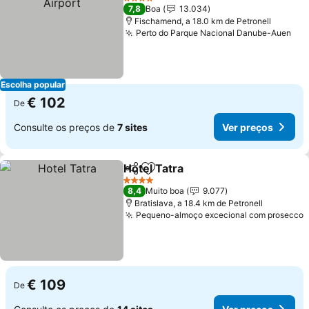
4 Estrelas
7,8
Boa
13.034
Fischamend, a 18.0 km de Petronell
Perto do Parque Nacional Danube-Auen
Ver
Escolha popular
€ 102
De
Consulte os preços de
7 sites
Ver preços
Hotel Tatra
Partilhar
Adicionar aos favoritos
Ver preços
4 Estrelas
8,4
Muito boa
9.077
Bratislava, a 18.4 km de Petronell
Pequeno-almoço excecional com prosecco
V
€ 109
De