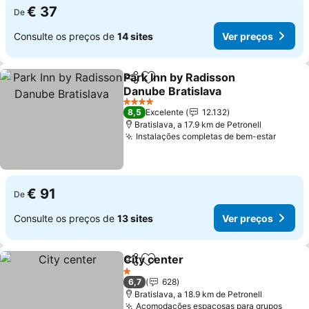
€ 37
De
Consulte os preços de
14 sites
Ver preços
Park Inn by Radisson
Partilhar
Adicionar aos favoritos
Danube Bratislava
Ver preços
4 Estrelas
8,5
Excelente
12.132
Bratislava, a 17.9 km de Petronell
Instalações completas de bem-estar
Ver p
€ 91
De
Consulte os preços de
13 sites
Ver preços
City center
Partilhar
Adicionar aos favoritos
Ver preços
1 Estrelas
6,7
628
Bratislava, a 18.9 km de Petronell
Acomodações espaçosas para grupos
Ver 