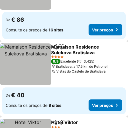
€ 86
De
Consulte os preços de
16 sites
Ver preços
Mamaison Residence
Partilhar
Adicionar aos favoritos
Sulekova Bratislava
Ver preços
4 Estrelas
8,9
Excelente
3.425
Bratislava, a 17.5 km de Petronell
Vistas do Castelo de Bratislava
Ver preço
€ 40
De
Consulte os preços de
9 sites
Ver preços
Hotel Viktor
Partilhar
Adicionar aos favoritos
Ver preços