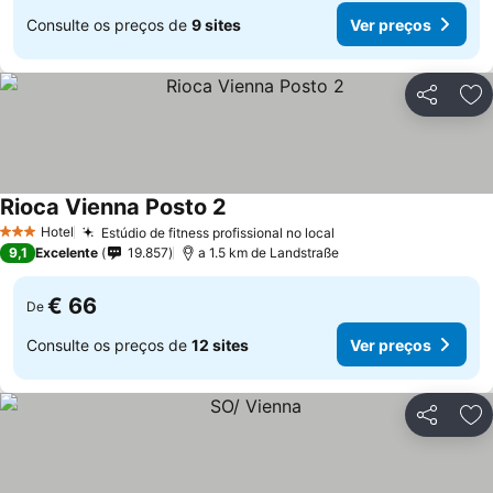
Consulte os preços de
9 sites
Ver preços
Partilhar
Ad
Rioca Vienna Posto 2
Hotel
Estúdio de fitness profissional no local
3 Estrelas
9,1
Excelente
19.857
a 1.5 km de Landstraße
€ 66
De
Consulte os preços de
12 sites
Ver preços
Partilhar
Ad