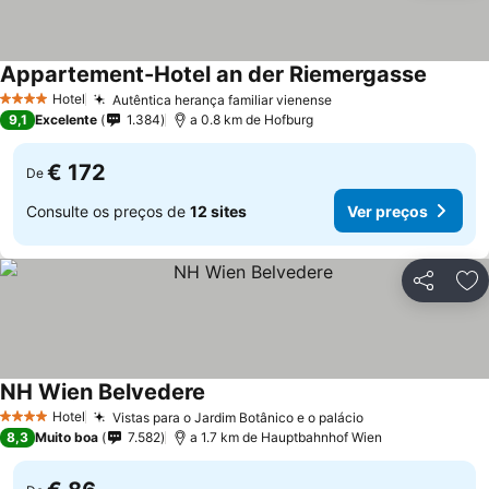
Appartement-Hotel an der Riemergasse
Hotel
Autêntica herança familiar vienense
4 Estrelas
9,1
Excelente
1.384
a 0.8 km de Hofburg
€ 172
De
Consulte os preços de
12 sites
Ver preços
Partilhar
Ad
NH Wien Belvedere
Hotel
Vistas para o Jardim Botânico e o palácio
4 Estrelas
8,3
Muito boa
7.582
a 1.7 km de Hauptbahnhof Wien