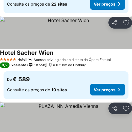
Consulte os preços de
22 sites
Ver preços
Partilhar
Ad
Hotel Sacher Wien
Hotel
Acesso privilegiado ao distrito da Ópera Estatal
5 Estrelas
9,2
Excelente
18.558
a 0.5 km de Hofburg
€ 589
De
Consulte os preços de
10 sites
Ver preços
Partilhar
Ad