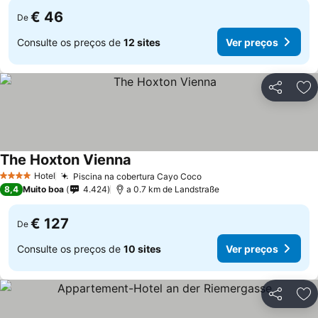
€ 46
De
Consulte os preços de
12 sites
Ver preços
Partilhar
Ad
The Hoxton Vienna
Hotel
Piscina na cobertura Cayo Coco
4 Estrelas
8,4
Muito boa
4.424
a 0.7 km de Landstraße
€ 127
De
Consulte os preços de
10 sites
Ver preços
Partilhar
Ad