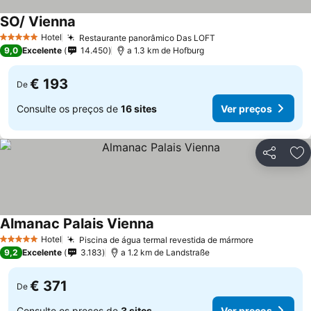
SO/ Vienna
Hotel
Restaurante panorâmico Das LOFT
5 Estrelas
9,0
Excelente
14.450
a 1.3 km de Hofburg
€ 193
De
Consulte os preços de
16 sites
Ver preços
Partilhar
Ad
Almanac Palais Vienna
Hotel
Piscina de água termal revestida de mármore
5 Estrelas
9,2
Excelente
3.183
a 1.2 km de Landstraße
€ 371
De
Consulte os preços de
3 sites
Ver preços