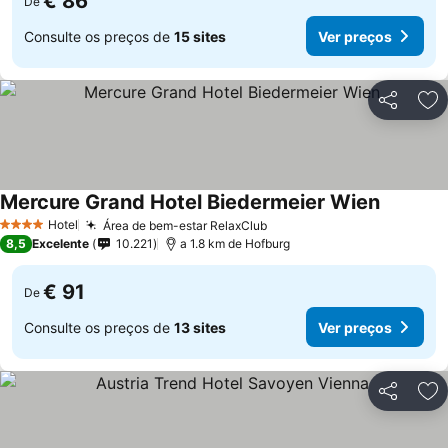
€ 86
De
Consulte os preços de
15 sites
Ver preços
Partilhar
Ad
Mercure Grand Hotel Biedermeier Wien
Hotel
Área de bem-estar RelaxClub
4 Estrelas
8,5
Excelente
10.221
a 1.8 km de Hofburg
€ 91
De
Consulte os preços de
13 sites
Ver preços
Partilhar
Ad