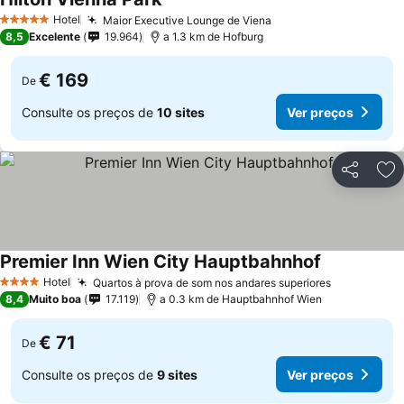
Hotel
Maior Executive Lounge de Viena
5 Estrelas
8,5
Excelente
19.964
a 1.3 km de Hofburg
€ 169
De
Consulte os preços de
10 sites
Ver preços
Partilhar
Ad
Premier Inn Wien City Hauptbahnhof
Hotel
Quartos à prova de som nos andares superiores
4 Estrelas
8,4
Muito boa
17.119
a 0.3 km de Hauptbahnhof Wien
€ 71
De
Consulte os preços de
9 sites
Ver preços