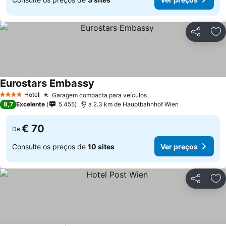
Partilhar
Ad
Eurostars Embassy
Hotel
Garagem compacta para veículos
4 Estrelas
8,7
Excelente
5.455
a 2.3 km de Hauptbahnhof Wien
€ 70
De
Consulte os preços de
10 sites
Ver preços
Partilhar
Ad