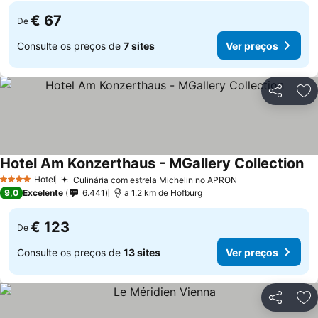
€ 67
De
Consulte os preços de
7 sites
Ver preços
Partilhar
Ad
Hotel Am Konzerthaus - MGallery Collection
Hotel
Culinária com estrela Michelin no APRON
4 Estrelas
9,0
Excelente
6.441
a 1.2 km de Hofburg
€ 123
De
Consulte os preços de
13 sites
Ver preços
Partilhar
Ad