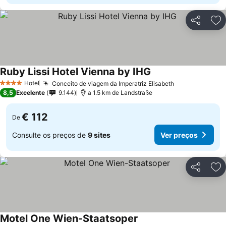
Partilhar
Ad
Ruby Lissi Hotel Vienna by IHG
Hotel
Conceito de viagem da Imperatriz Elisabeth
4 Estrelas
8,5
Excelente
9.144
a 1.5 km de Landstraße
€ 112
De
Consulte os preços de
9 sites
Ver preços
Partilhar
Ad
Motel One Wien-Staatsoper