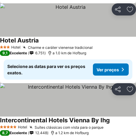
Partilhar
Ad
Hotel Austria
Hotel
Charme e caráter vienense tradicional
3 Estrelas
9,1
Excelente
6.751
a 1.0 km de Hofburg
Selecione as datas para ver os preços
Ver preços
exatos.
Partilhar
Ad
Intercontinental Hotels Vienna By Ihg
Hotel
Suítes clássicas com vista para o parque
5 Estrelas
8,7
Excelente
12.448
a 1.2 km de Hofburg