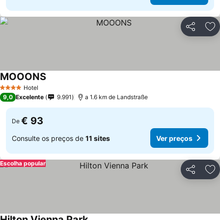
Partilhar
Ad
MOOONS
Hotel
4 Estrelas
9,0
Excelente
9.991
a 1.6 km de Landstraße
€ 93
De
Consulte os preços de
11 sites
Ver preços
Escolha popular
Partilhar
Ad
Hilton Vienna Park