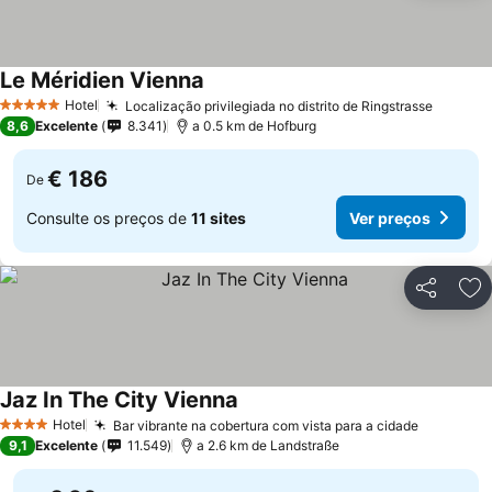
Le Méridien Vienna
Hotel
Localização privilegiada no distrito de Ringstrasse
5 Estrelas
8,6
Excelente
8.341
a 0.5 km de Hofburg
€ 186
De
Consulte os preços de
11 sites
Ver preços
Partilhar
Ad
Jaz In The City Vienna
Hotel
Bar vibrante na cobertura com vista para a cidade
4 Estrelas
9,1
Excelente
11.549
a 2.6 km de Landstraße