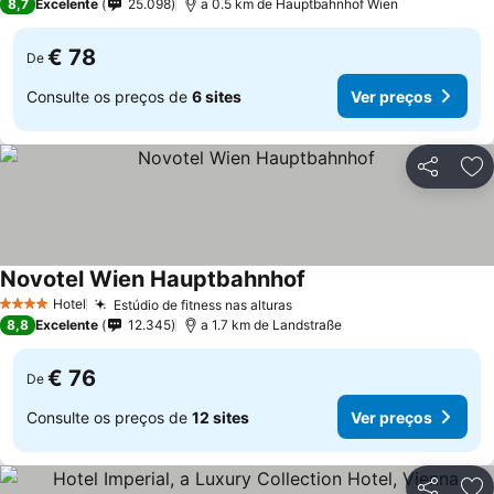
8,7
Excelente
25.098
a 0.5 km de Hauptbahnhof Wien
€ 78
De
Consulte os preços de
6 sites
Ver preços
Partilhar
Ad
Novotel Wien Hauptbahnhof
Hotel
Estúdio de fitness nas alturas
4 Estrelas
8,8
Excelente
12.345
a 1.7 km de Landstraße
€ 76
De
Consulte os preços de
12 sites
Ver preços