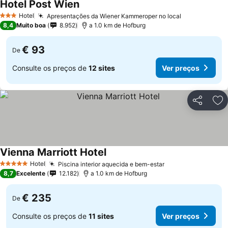
Hotel Post Wien
Hotel
Apresentações da Wiener Kammeroper no local
3 Estrelas
8,4
Muito boa
8.952
a 1.0 km de Hofburg
€ 93
De
Consulte os preços de
12 sites
Ver preços
Partilhar
Ad
Vienna Marriott Hotel
Hotel
Piscina interior aquecida e bem-estar
5 Estrelas
8,7
Excelente
12.182
a 1.0 km de Hofburg
€ 235
De
Consulte os preços de
11 sites
Ver preços