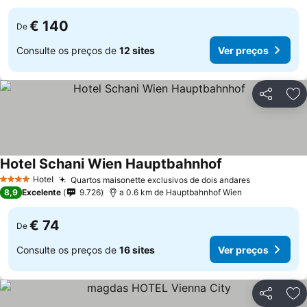
€ 140
De
Consulte os preços de
12 sites
Ver preços
Partilhar
Ad
Hotel Schani Wien Hauptbahnhof
Hotel
Quartos maisonette exclusivos de dois andares
4 Estrelas
8,9
Excelente
9.726
a 0.6 km de Hauptbahnhof Wien
€ 74
De
Consulte os preços de
16 sites
Ver preços
Partilhar
Ad