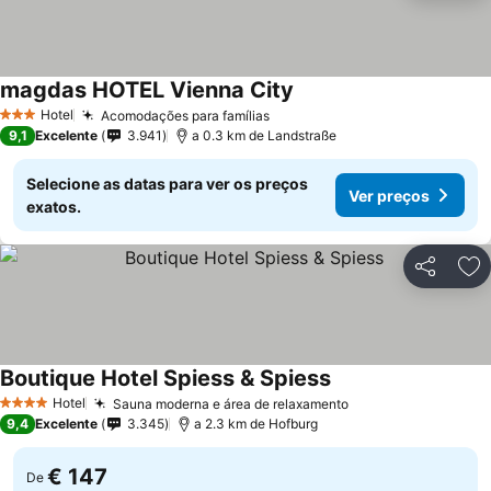
magdas HOTEL Vienna City
Hotel
Acomodações para famílias
3 Estrelas
9,1
Excelente
3.941
a 0.3 km de Landstraße
Selecione as datas para ver os preços
Ver preços
exatos.
Partilhar
Ad
Boutique Hotel Spiess & Spiess
Hotel
Sauna moderna e área de relaxamento
4 Estrelas
9,4
Excelente
3.345
a 2.3 km de Hofburg
€ 147
De