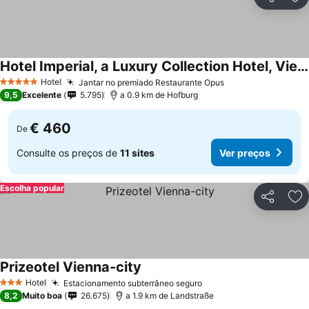
Partilhar
Ad
Hotel Imperial, a Luxury Collection Hotel, Vienna
Hotel
Jantar no premiado Restaurante Opus
5 Estrelas
9,5
Excelente
5.795
a 0.9 km de Hofburg
€ 460
De
Consulte os preços de
11 sites
Ver preços
Escolha popular
Partilhar
Ad
Prizeotel Vienna-city
Hotel
Estacionamento subterrâneo seguro
3 Estrelas
8,2
Muito boa
26.675
a 1.9 km de Landstraße