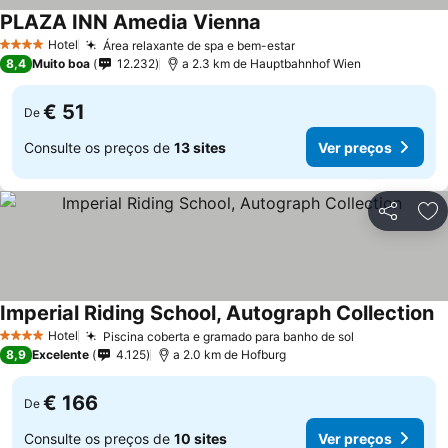
PLAZA INN Amedia Vienna
Hotel
Área relaxante de spa e bem-estar
4 Estrelas
8,4
Muito boa
12.232
a 2.3 km de Hauptbahnhof Wien
€ 51
De
Consulte os preços de
13 sites
Ver preços
Partilhar
Ad
Imperial Riding School, Autograph Collection
Hotel
Piscina coberta e gramado para banho de sol
4 Estrelas
8,9
Excelente
4.125
a 2.0 km de Hofburg
€ 166
De
Consulte os preços de
10 sites
Ver preços