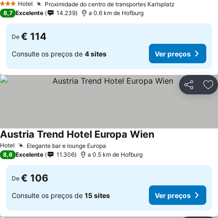
Hotel
Proximidade do centro de transportes Karlsplatz
3 Estrelas
8,7
Excelente
14.239
a 0.6 km de Hofburg
€ 114
De
Consulte os preços de
4 sites
Ver preços
Partilhar
Ad
Austria Trend Hotel Europa Wien
Hotel
Elegante bar e lounge Europa
8,6
Excelente
11.306
a 0.5 km de Hofburg
€ 106
De
Consulte os preços de
15 sites
Ver preços