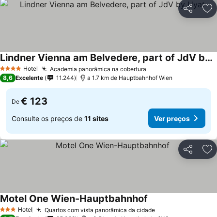
Partilhar
Ad
Lindner Vienna am Belvedere, part of JdV by Hyat
Hotel
Academia panorâmica na cobertura
4 Estrelas
8,6
Excelente
11.244
a 1.7 km de Hauptbahnhof Wien
€ 123
De
Consulte os preços de
11 sites
Ver preços
Partilhar
Ad
Motel One Wien-Hauptbahnhof
Hotel
Quartos com vista panorâmica da cidade
3 Estrelas