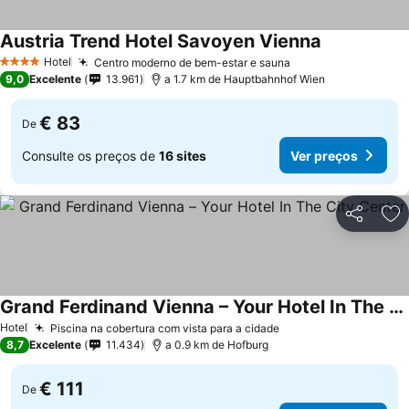
Austria Trend Hotel Savoyen Vienna
Hotel
Centro moderno de bem-estar e sauna
4 Estrelas
9,0
Excelente
13.961
a 1.7 km de Hauptbahnhof Wien
€ 83
De
Consulte os preços de
16 sites
Ver preços
Partilhar
Ad
Grand Ferdinand Vienna – Your Hotel In The City Center
Hotel
Piscina na cobertura com vista para a cidade
8,7
Excelente
11.434
a 0.9 km de Hofburg
€ 111
De