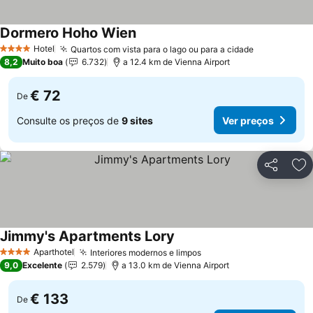
Dormero Hoho Wien
Hotel
Quartos com vista para o lago ou para a cidade
4 Estrelas
8,2
Muito boa
6.732
a 12.4 km de Vienna Airport
€ 72
De
Consulte os preços de
9 sites
Ver preços
Partilhar
Ad
Jimmy's Apartments Lory
Aparthotel
Interiores modernos e limpos
4 Estrelas
9,0
Excelente
2.579
a 13.0 km de Vienna Airport
€ 133
De