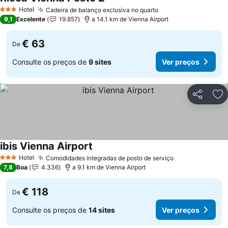
Hotel
Cadeira de balanço exclusiva no quarto
3 Estrelas
9,1
Excelente
19.857
a 14.1 km de Vienna Airport
€ 63
De
Consulte os preços de
9 sites
Ver preços
Partilhar
Ad
ibis Vienna Airport
Hotel
Comodidades integradas de posto de serviço
3 Estrelas
7,8
Boa
4.336
a 9.1 km de Vienna Airport
€ 118
De
Consulte os preços de
14 sites
Ver preços