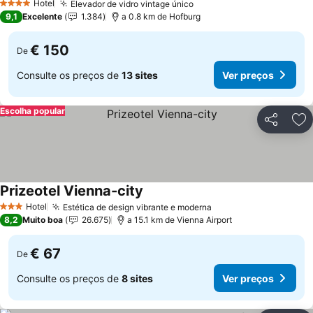
Hotel
Elevador de vidro vintage único
4 Estrelas
9,1
Excelente
1.384
a 0.8 km de Hofburg
€ 150
De
Consulte os preços de
13 sites
Ver preços
Escolha popular
Partilhar
Ad
Prizeotel Vienna-city
Hotel
Estética de design vibrante e moderna
3 Estrelas
8,2
Muito boa
26.675
a 15.1 km de Vienna Airport
€ 67
De
Consulte os preços de
8 sites
Ver preços