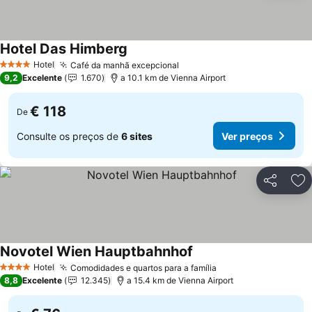
Hotel Das Himberg
Hotel
Café da manhã excepcional
4 Estrelas
9,2
Excelente
1.670
a 10.1 km de Vienna Airport
€ 118
De
Consulte os preços de
6 sites
Ver preços
Partilhar
Ad
Novotel Wien Hauptbahnhof
Hotel
Comodidades e quartos para a família
4 Estrelas
8,8
Excelente
12.345
a 15.4 km de Vienna Airport