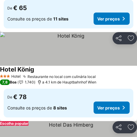
€ 65
De
Consulte os preços de
11 sites
Ver preços
Partilhar
Ad
Hotel König
Hotel
Restaurante no local com culinária local
3 Estrelas
7,8
Boa
1.740
a 4.1 km de Hauptbahnhof Wien
€ 78
De
Consulte os preços de
8 sites
Ver preços
Escolha popular
Partilhar
Ad