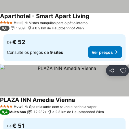
Aparthotel - Smart Apart Living
Hotel
Vistas tranquilas para o pátio interno
4 Estrelas
6,8
1.969
a 0.9 km de Hauptbahnhof Wien
€ 52
De
Consulte os preços de
9 sites
Ver preços
Partilhar
Ad
PLAZA INN Amedia Vienna
Hotel
Spa relaxante com sauna e banho a vapor
4 Estrelas
8,4
Muito boa
12.232
a 2.3 km de Hauptbahnhof Wien
€ 51
De