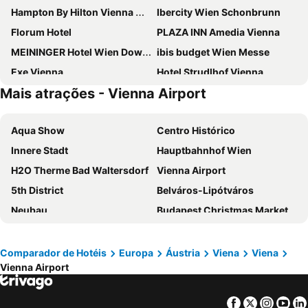
Hampton By Hilton Vienna City West
Ibercity Wien Schonbrunn
Florum Hotel
PLAZA INN Amedia Vienna
MEININGER Hotel Wien Downtown Sissi
ibis budget Wien Messe
Exe Vienna
Hotel Strudlhof Vienna
Mais atrações - Vienna Airport
ibis Wien Mariahilf
H+ Hotel Wien
Hilton Vienna Waterfront
JUFA Hotel Wien City
Aqua Show
Centro Histórico
Appartement-Hotel an der Riemergasse
Melia Vienna
Innere Stadt
Hauptbahnhof Wien
Doubletree by Hilton Vienna Schonbrunn
Hotel Post Wien
H2O Therme Bad Waltersdorf
Vienna Airport
a&o Wien Hauptbahnhof
ibis budget Wien Sankt Marx
5th District
Belváros-Lipótváros
NH Wien City
Holiday Inn Vienna City By Ihg
Neubau
Budapest Christmas Market
ibis Styles Wien Messe Prater
ibis Wien Hauptbahnhof
Leopoldstadt
Wiener Christkindlmarkt
Aparthotel - Smart Apart Living
Aparthotel Adagio Vienna City
Terézváros
Mariahilf
Hotel Schani Wien Hauptbahnhof
NH Wien Belvedere
Comparador de Hotéis
Europa
Áustria
Viena
Viena
Vienna Airport
Basílica de Santo Estêvão
Landstraße
Campanile Vienna South
Garner Hotel Vienna by IHG
Hofburg
Staatsoper
Hotel Enziana Wien
Mercure Grand Hotel Biedermeier Wien
Facebook
Twitter
Insta
Yo