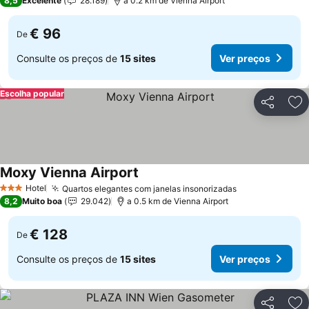
8,5
Excelente
28.189
a 0.2 km de Vienna Airport
€ 96
De
Consulte os preços de
15 sites
Ver preços
Escolha popular
Partilhar
Ad
Moxy Vienna Airport
Hotel
Quartos elegantes com janelas insonorizadas
3 Estrelas
8,2
Muito boa
29.042
a 0.5 km de Vienna Airport
€ 128
De
Consulte os preços de
15 sites
Ver preços