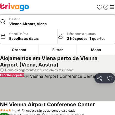
Favoritos
Iniciar
Me
Destino
Vienna Airport, Viena
Check-in/out
Hóspedes e quartos
Escolha as datas
2 hóspedes, 1 quarto.
Ordenar
Filtrar
Mapa
Alojamentos em Viena perto de Vienna
Airport (Viena, Áustria)
Como os pagamentos influenciam os resultados
Escolha popular
Partilhar
Ad
NH Vienna Airport Conference Center
Hotel
Acesso rápido ao centro da cidade
4 Estrelas