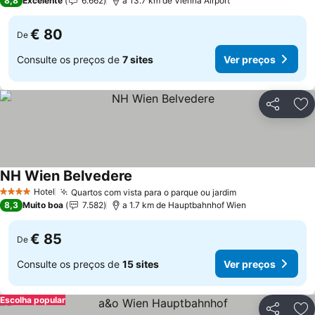
8,8
Excelente
6.662
a 13.7 km de Vienna Airport
€ 80
De
Consulte os preços de
7 sites
Ver preços
Partilhar
Ad
NH Wien Belvedere
Hotel
Quartos com vista para o parque ou jardim
4 Estrelas
8,3
Muito boa
7.582
a 1.7 km de Hauptbahnhof Wien
€ 85
De
Consulte os preços de
15 sites
Ver preços
Escolha popular