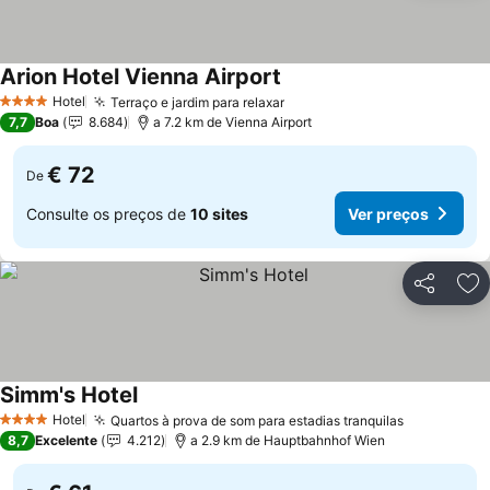
Arion Hotel Vienna Airport
Hotel
Terraço e jardim para relaxar
4 Estrelas
7,7
Boa
8.684
a 7.2 km de Vienna Airport
€ 72
De
Consulte os preços de
10 sites
Ver preços
Partilhar
Ad
Simm's Hotel
Hotel
Quartos à prova de som para estadias tranquilas
4 Estrelas
8,7
Excelente
4.212
a 2.9 km de Hauptbahnhof Wien