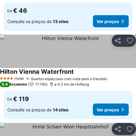
€ 46
De
Consulte os preços de
13 sites
Ver preços
Partilhar
Ad
Hilton Vienna Waterfront
Hotel
Quartos espaçosos com vista para o Danúbio
4 Estrelas
8,6
Excelente
17.765
a 4.3 km de Hofburg
€ 119
De
Consulte os preços de
14 sites
Ver preços
Partilhar
Ad