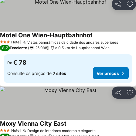
Partilhar
Ad
Motel One Wien-Hauptbahnhof
Hotel
Vistas panorâmicas da cidade dos andares superiores
3 Estrelas
8,7
Excelente
25.098
a 0.5 km de Hauptbahnhof Wien
€ 78
De
Consulte os preços de
7 sites
Ver preços
Partilhar
Ad
Moxy Vienna City East
Hotel
Design de interiores moderno e elegante
3 Estrelas