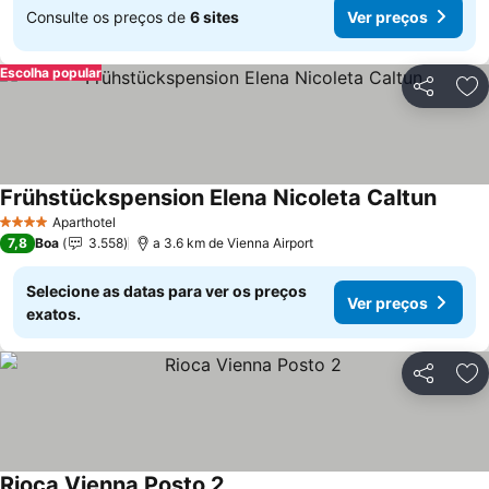
Consulte os preços de
6 sites
Ver preços
Escolha popular
Partilhar
Ad
Frühstückspension Elena Nicoleta Caltun
Aparthotel
4 Estrelas
7,8
Boa
3.558
a 3.6 km de Vienna Airport
Selecione as datas para ver os preços
Ver preços
exatos.
Partilhar
Ad
Rioca Vienna Posto 2