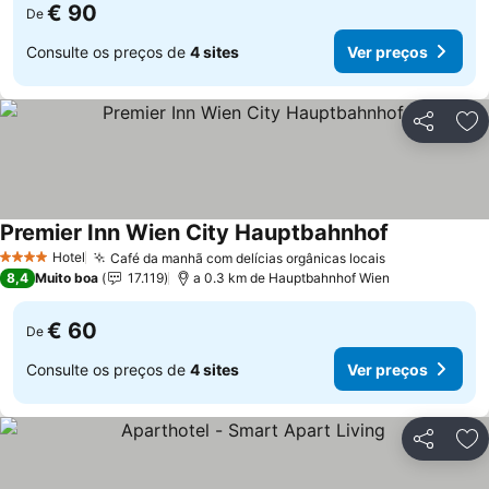
€ 90
De
Consulte os preços de
4 sites
Ver preços
Partilhar
Ad
Premier Inn Wien City Hauptbahnhof
Hotel
Café da manhã com delícias orgânicas locais
4 Estrelas
8,4
Muito boa
17.119
a 0.3 km de Hauptbahnhof Wien
€ 60
De
Consulte os preços de
4 sites
Ver preços
Partilhar
Ad