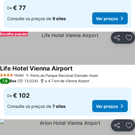
€ 77
De
Consulte os preços de
9 sites
Ver preços
Escolha popular
Partilhar
Ad
Life Hotel Vienna Airport
Hotel
Perto do Parque Nacional Danube-Auen
4 Estrelas
7,8
Boa
13.034
a 4.7 km de Vienna Airport
€ 102
De
Consulte os preços de
7 sites
Ver preços
Partilhar
Ad