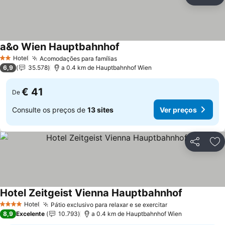
Partilhar
Ad
a&o Wien Hauptbahnhof
Hotel
Acomodações para famílias
2 Estrelas
6,9
35.578
a 0.4 km de Hauptbahnhof Wien
€ 41
De
Consulte os preços de
13 sites
Ver preços
Partilhar
Ad
Hotel Zeitgeist Vienna Hauptbahnhof
Hotel
Pátio exclusivo para relaxar e se exercitar
4 Estrelas
8,9
Excelente
10.793
a 0.4 km de Hauptbahnhof Wien