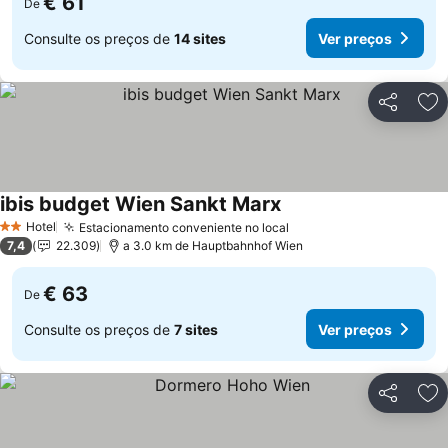
€ 61
De
Consulte os preços de
14 sites
Ver preços
Partilhar
Ad
ibis budget Wien Sankt Marx
Hotel
Estacionamento conveniente no local
2 Estrelas
7,4
22.309
a 3.0 km de Hauptbahnhof Wien
€ 63
De
Consulte os preços de
7 sites
Ver preços
Partilhar
Ad