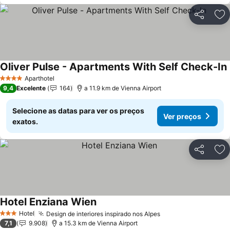
Partilhar
Ad
Oliver Pulse - Apartments With Self Check-In
Aparthotel
4 Estrelas
9,4
Excelente
164
a 11.9 km de Vienna Airport
Selecione as datas para ver os preços
Ver preços
exatos.
Partilhar
Ad
Hotel Enziana Wien
Hotel
Design de interiores inspirado nos Alpes
3 Estrelas
7,1
9.908
a 15.3 km de Vienna Airport