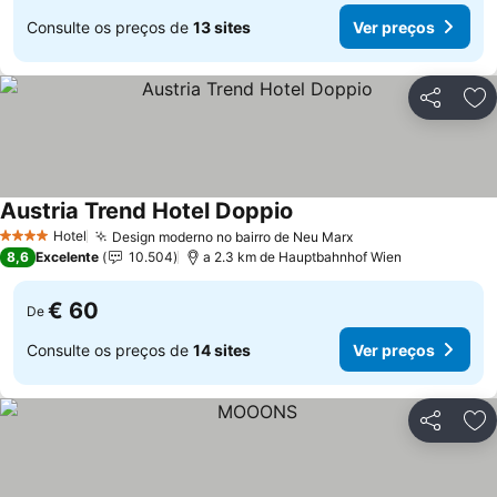
Consulte os preços de
13 sites
Ver preços
Partilhar
Ad
Austria Trend Hotel Doppio
Hotel
Design moderno no bairro de Neu Marx
4 Estrelas
8,6
Excelente
10.504
a 2.3 km de Hauptbahnhof Wien
€ 60
De
Consulte os preços de
14 sites
Ver preços
Partilhar
Ad