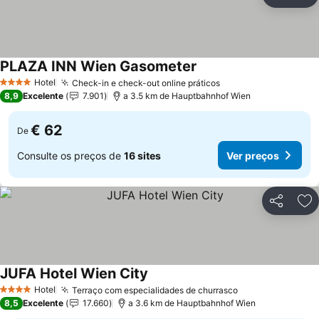
Partilhar
Ad
PLAZA INN Wien Gasometer
Hotel
Check-in e check-out online práticos
4 Estrelas
8,9
Excelente
7.901
a 3.5 km de Hauptbahnhof Wien
€ 62
De
Consulte os preços de
16 sites
Ver preços
Partilhar
Ad
JUFA Hotel Wien City
Hotel
Terraço com especialidades de churrasco
4 Estrelas
8,5
Excelente
17.660
a 3.6 km de Hauptbahnhof Wien