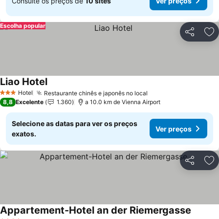
Consulte os preços de
10 sites
Ver preços
Escolha popular
Partilhar
Ad
Liao Hotel
Hotel
Restaurante chinês e japonês no local
3 Estrelas
8,8
Excelente
1.360
a 10.0 km de Vienna Airport
Selecione as datas para ver os preços
Ver preços
exatos.
Partilhar
Ad
Appartement-Hotel an der Riemergasse