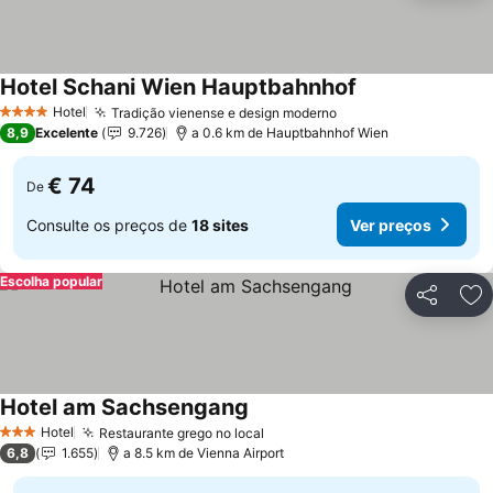
Hotel Schani Wien Hauptbahnhof
Hotel
Tradição vienense e design moderno
4 Estrelas
8,9
Excelente
9.726
a 0.6 km de Hauptbahnhof Wien
€ 74
De
Consulte os preços de
18 sites
Ver preços
Escolha popular
Partilhar
Ad
Hotel am Sachsengang
Hotel
Restaurante grego no local
3 Estrelas
6,8
1.655
a 8.5 km de Vienna Airport