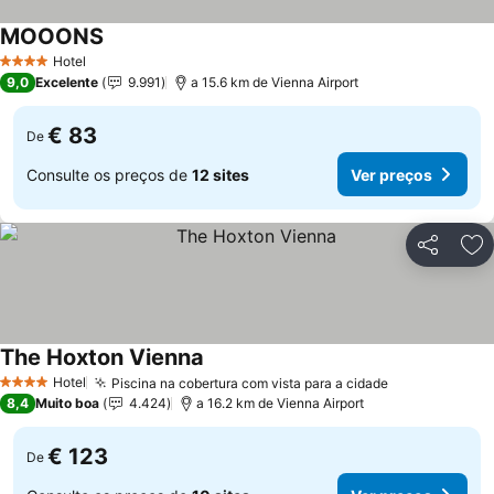
MOOONS
Hotel
4 Estrelas
9,0
Excelente
9.991
a 15.6 km de Vienna Airport
€ 83
De
Consulte os preços de
12 sites
Ver preços
Partilhar
Ad
The Hoxton Vienna
Hotel
Piscina na cobertura com vista para a cidade
4 Estrelas
8,4
Muito boa
4.424
a 16.2 km de Vienna Airport
€ 123
De