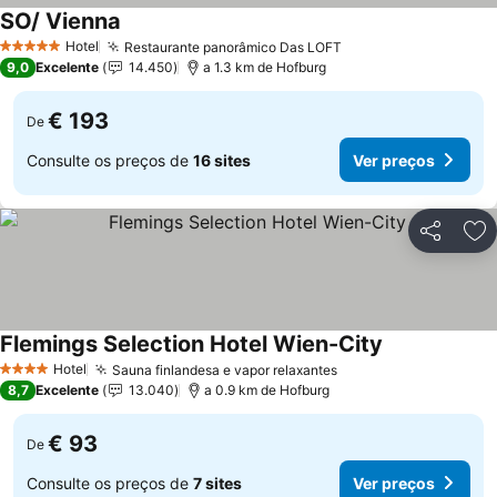
SO/ Vienna
Hotel
Restaurante panorâmico Das LOFT
5 Estrelas
9,0
Excelente
14.450
a 1.3 km de Hofburg
€ 193
De
Consulte os preços de
16 sites
Ver preços
Partilhar
Ad
Flemings Selection Hotel Wien-City
Hotel
Sauna finlandesa e vapor relaxantes
4 Estrelas
8,7
Excelente
13.040
a 0.9 km de Hofburg
€ 93
De
Consulte os preços de
7 sites
Ver preços