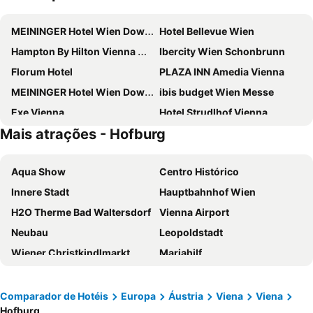
MEININGER Hotel Wien Downtown Franz
Hotel Bellevue Wien
Hampton By Hilton Vienna City West
Ibercity Wien Schonbrunn
Florum Hotel
PLAZA INN Amedia Vienna
MEININGER Hotel Wien Downtown Sissi
ibis budget Wien Messe
Exe Vienna
Hotel Strudlhof Vienna
Mais atrações - Hofburg
ibis Wien Mariahilf
H+ Hotel Wien
Hilton Vienna Waterfront
Hotel Hadrigan
Aqua Show
Centro Histórico
JUFA Hotel Wien City
Appartement-Hotel an der Riemergasse
Innere Stadt
Hauptbahnhof Wien
Melia Vienna
Doubletree by Hilton Vienna Schonbrunn
H2O Therme Bad Waltersdorf
Vienna Airport
Hotel Post Wien
a&o Wien Hauptbahnhof
Neubau
Leopoldstadt
ibis budget Wien Sankt Marx
NH Wien City
Wiener Christkindlmarkt
Mariahilf
Holiday Inn Vienna City By Ihg
ibis Styles Wien Messe Prater
Hofburg
Landstraße
ibis Wien Hauptbahnhof
Aparthotel - Smart Apart Living
Staatsoper
Liesing
Aparthotel Adagio Vienna City
Hotel Schani Wien Hauptbahnhof
Comparador de Hotéis
Europa
Áustria
Viena
Viena
Hofburg