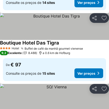
Consulte os preços de
14 sites
Ver preços
Partilhar
Ad
Boutique Hotel Das Tigra
Hotel
Buffet de café da manhã gourmet vienense
4 Estrelas
9,2
Excelente
8.488
a 0.6 km de Hofburg
€ 97
De
Consulte os preços de
15 sites
Ver preços
Partilhar
Ad