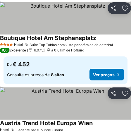
Partilhar
Ad
Boutique Hotel Am Stephansplatz
Hotel
Suíte Top Tobias com vista panorâmica da catedral
4 Estrelas
9,6
Excelente
6.075
a 0.6 km de Hofburg
€ 452
De
Consulte os preços de
8 sites
Ver preços
Partilhar
Ad
Austria Trend Hotel Europa Wien
Hotel
Elegante bar e lounge Europa