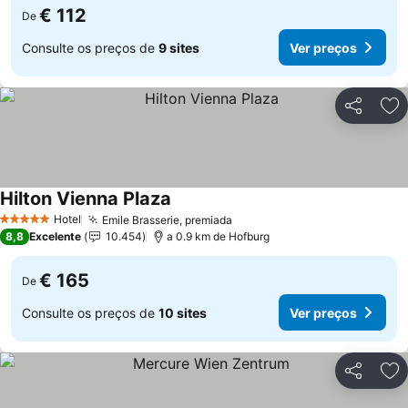
€ 112
De
Consulte os preços de
9 sites
Ver preços
Partilhar
Ad
Hilton Vienna Plaza
Hotel
Emile Brasserie, premiada
5 Estrelas
8,8
Excelente
10.454
a 0.9 km de Hofburg
€ 165
De
Consulte os preços de
10 sites
Ver preços
Partilhar
Ad