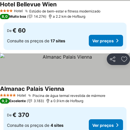
Hotel Bellevue Wien
Hotel
Estúdio de bem-estar e fitness modernizado
4 Estrelas
8,0
Muito boa
14.274
a 2.2 km de Hofburg
€ 60
De
Consulte os preços de
17 sites
Ver preços
Partilhar
Ad
Almanac Palais Vienna
Hotel
Piscina de água termal revestida de mármore
5 Estrelas
9,2
Excelente
3.183
a 0.9 km de Hofburg
€ 370
De
Consulte os preços de
4 sites
Ver preços