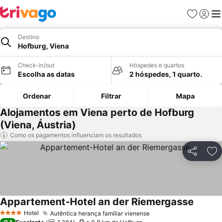
Favoritos
Iniciar
Me
Destino
Hofburg, Viena
Check-in/out
Hóspedes e quartos
Escolha as datas
2 hóspedes, 1 quarto.
Ordenar
Filtrar
Mapa
Alojamentos em Viena perto de Hofburg
(Viena, Áustria)
Como os pagamentos influenciam os resultados
Partilhar
Ad
Appartement-Hotel an der Riemergasse
Hotel
Autêntica herança familiar vienense
4 Estrelas