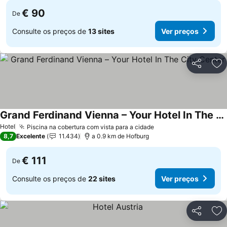
€ 90
De
Consulte os preços de
13 sites
Ver preços
Partilhar
Ad
Grand Ferdinand Vienna – Your Hotel In The City Center
Hotel
Piscina na cobertura com vista para a cidade
8,7
Excelente
11.434
a 0.9 km de Hofburg
€ 111
De
Consulte os preços de
22 sites
Ver preços
Partilhar
Ad