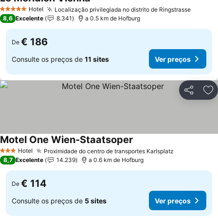
Hotel
Localização privilegiada no distrito de Ringstrasse
5 Estrelas
8,6
Excelente
8.341
a 0.5 km de Hofburg
€ 186
De
Consulte os preços de
11 sites
Ver preços
Partilhar
Ad
Motel One Wien-Staatsoper
Hotel
Proximidade do centro de transportes Karlsplatz
3 Estrelas
8,7
Excelente
14.239
a 0.6 km de Hofburg
€ 114
De
Consulte os preços de
5 sites
Ver preços