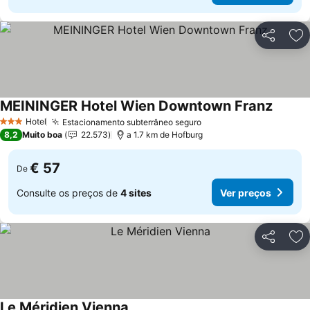
Partilhar
Ad
MEININGER Hotel Wien Downtown Franz
Hotel
Estacionamento subterrâneo seguro
3 Estrelas
8,2
Muito boa
22.573
a 1.7 km de Hofburg
€ 57
De
Consulte os preços de
4 sites
Ver preços
Partilhar
Ad
Le Méridien Vienna