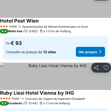
Hotel Post Wien
Hotel
Apresentações da Wiener Kammeroper no local
3 Estrelas
8,4
Muito boa
8.952
a 1.0 km de Hofburg
€ 93
De
Consulte os preços de
12 sites
Ver preços
Partilhar
Ad
Ruby Lissi Hotel Vienna by IHG
Hotel
Conceito de viagem da Imperatriz Elisabeth
4 Estrelas
8,5
Excelente
9.144
a 1.1 km de Hofburg