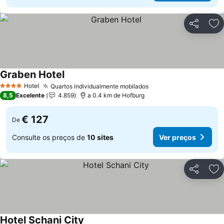
Partilhar
Ad
Graben Hotel
Hotel
Quartos individualmente mobilados
4 Estrelas
8,5
Excelente
4.859
a 0.4 km de Hofburg
€ 127
De
Consulte os preços de
10 sites
Ver preços
Partilhar
Ad
Hotel Schani City