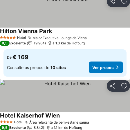
Partilhar
Ad
Hilton Vienna Park
Hotel
Maior Executive Lounge de Viena
5 Estrelas
8,5
Excelente
19.964
a 1.3 km de Hofburg
€ 169
De
Consulte os preços de
10 sites
Ver preços
Partilhar
Ad
Hotel Kaiserhof Wien
Hotel
Área relaxante de bem-estar e sauna
4 Estrelas
9,5
Excelente
8.842
a 1.1 km de Hofburg