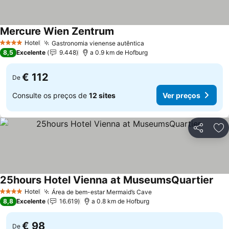
Mercure Wien Zentrum
Hotel
Gastronomia vienense autêntica
4 Estrelas
8,5
Excelente
9.448
a 0.9 km de Hofburg
€ 112
De
Consulte os preços de
12 sites
Ver preços
Partilhar
Ad
25hours Hotel Vienna at MuseumsQuartier
Hotel
Área de bem-estar Mermaid’s Cave
4 Estrelas
8,8
Excelente
16.619
a 0.8 km de Hofburg
€ 98
De