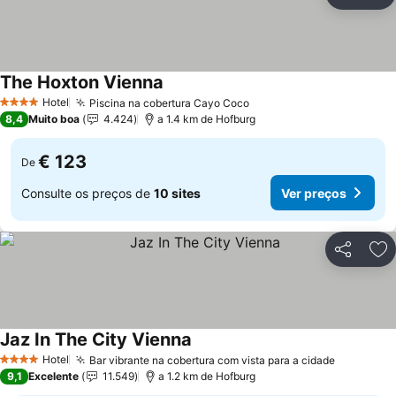
Partilhar
Ad
The Hoxton Vienna
Hotel
Piscina na cobertura Cayo Coco
4 Estrelas
8,4
Muito boa
4.424
a 1.4 km de Hofburg
€ 123
De
Consulte os preços de
10 sites
Ver preços
Partilhar
Ad
Jaz In The City Vienna
Hotel
Bar vibrante na cobertura com vista para a cidade
4 Estrelas
9,1
Excelente
11.549
a 1.2 km de Hofburg