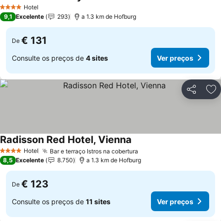
Hotel
4 Estrelas
9,1
Excelente
293
a 1.3 km de Hofburg
€ 131
De
Consulte os preços de
4 sites
Ver preços
Partilhar
Ad
Radisson Red Hotel, Vienna
Hotel
Bar e terraço Istros na cobertura
4 Estrelas
8,5
Excelente
8.750
a 1.3 km de Hofburg
€ 123
De
Consulte os preços de
11 sites
Ver preços