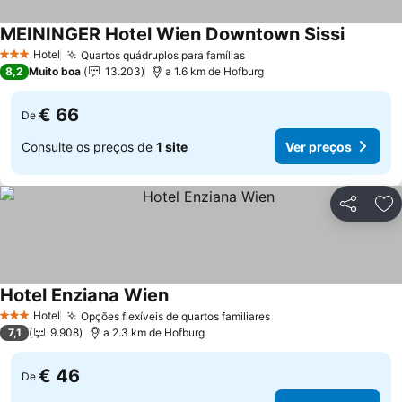
MEININGER Hotel Wien Downtown Sissi
Hotel
Quartos quádruplos para famílias
3 Estrelas
8,2
Muito boa
13.203
a 1.6 km de Hofburg
€ 66
De
Consulte os preços de
1 site
Ver preços
Partilhar
Ad
Hotel Enziana Wien
Hotel
Opções flexíveis de quartos familiares
3 Estrelas
7,1
9.908
a 2.3 km de Hofburg
€ 46
De