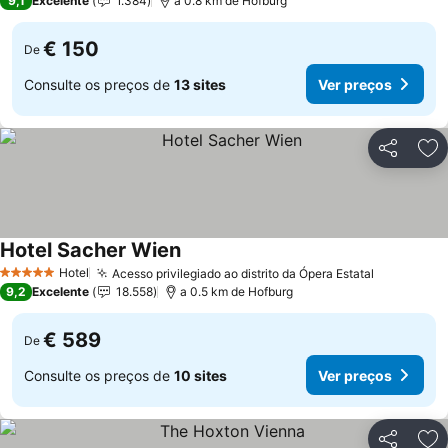
9,1
Excelente
1.384
a 0.8 km de Hofburg
€ 150
De
Consulte os preços de
13 sites
Ver preços
Partilhar
Ad
Hotel Sacher Wien
Hotel
Acesso privilegiado ao distrito da Ópera Estatal
5 Estrelas
9,2
Excelente
18.558
a 0.5 km de Hofburg
€ 589
De
Consulte os preços de
10 sites
Ver preços