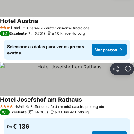
Hotel Austria
Hotel
Charme e caráter vienense tradicional
3 Estrelas
9,1
Excelente
6.751
a 1.0 km de Hofburg
Selecione as datas para ver os preços
Ver preços
exatos.
Partilhar
Ad
Hotel Josefshof am Rathaus
Hotel
Buffet de café da manhã caseiro prolongado
4 Estrelas
8,9
Excelente
14.363
a 0.8 km de Hofburg
€ 136
De