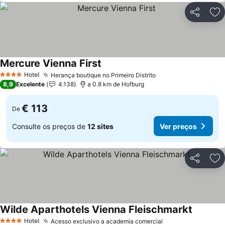
Partilhar
Ad
Mercure Vienna First
Hotel
Herança boutique no Primeiro Distrito
4 Estrelas
8,9
Excelente
4.138
a 0.8 km de Hofburg
€ 113
De
Consulte os preços de
12 sites
Ver preços
Partilhar
Ad
Wilde Aparthotels Vienna Fleischmarkt
Hotel
Acesso exclusivo a academia comercial
4 Estrelas