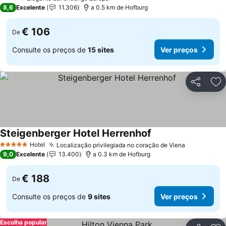
8,6
Excelente
11.306
a 0.5 km de Hofburg
€ 106
De
Consulte os preços de
15 sites
Ver preços
Partilhar
Ad
Steigenberger Hotel Herrenhof
Hotel
Localização privilegiada no coração de Viena
5 Estrelas
9,0
Excelente
13.400
a 0.3 km de Hofburg
€ 188
De
Consulte os preços de
9 sites
Ver preços
Escolha popular