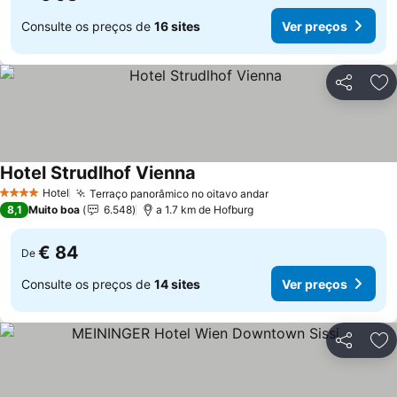
Consulte os preços de
16 sites
Ver preços
Partilhar
Ad
Hotel Strudlhof Vienna
Hotel
Terraço panorâmico no oitavo andar
4 Estrelas
8,1
Muito boa
6.548
a 1.7 km de Hofburg
€ 84
De
Consulte os preços de
14 sites
Ver preços
Partilhar
Ad