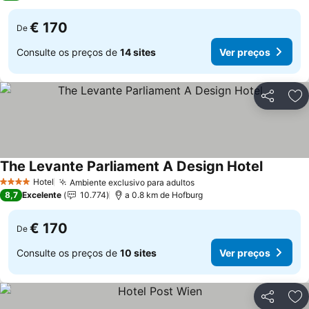
€ 170
De
Consulte os preços de
14 sites
Ver preços
Partilhar
Ad
The Levante Parliament A Design Hotel
Hotel
Ambiente exclusivo para adultos
4 Estrelas
8,7
Excelente
10.774
a 0.8 km de Hofburg
€ 170
De
Consulte os preços de
10 sites
Ver preços
Partilhar
Ad