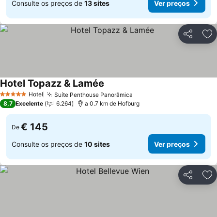
Consulte os preços de
13 sites
Ver preços
Partilhar
Ad
Hotel Topazz & Lamée
Hotel
Suíte Penthouse Panorâmica
5 Estrelas
8,7
Excelente
6.264
a 0.7 km de Hofburg
€ 145
De
Consulte os preços de
10 sites
Ver preços
Partilhar
Ad