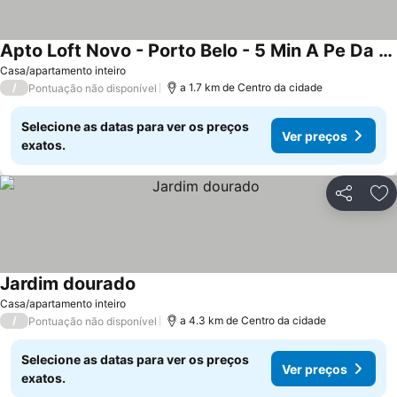
Apto Loft Novo - Porto Belo - 5 Min A Pe Da Praia
Casa/apartamento inteiro
/
a 1.7 km de Centro da cidade
Pontuação não disponível
Selecione as datas para ver os preços
Ver preços
exatos.
Partilhar
Ad
Jardim dourado
Casa/apartamento inteiro
/
a 4.3 km de Centro da cidade
Pontuação não disponível
Selecione as datas para ver os preços
Ver preços
exatos.