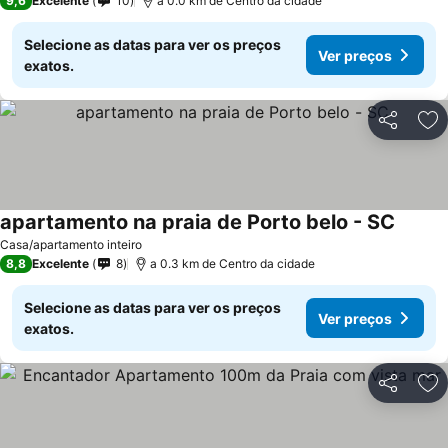
9,6
Excelente
10
a 0.0 km de Centro da cidade
Selecione as datas para ver os preços
Ver preços
exatos.
Partilhar
Ad
apartamento na praia de Porto belo - SC
Casa/apartamento inteiro
8,8
Excelente
8
a 0.3 km de Centro da cidade
Selecione as datas para ver os preços
Ver preços
exatos.
Partilhar
Ad