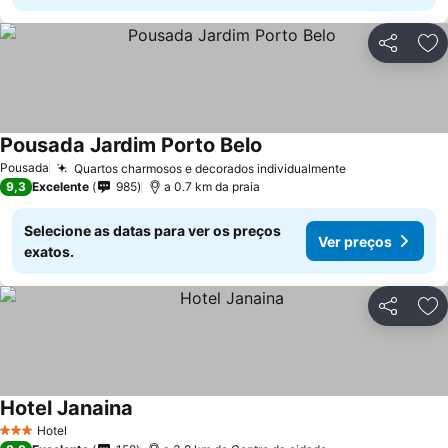
Partilhar
Ad
Pousada Jardim Porto Belo
Pousada
Quartos charmosos e decorados individualmente
9,3
Excelente
985
a 0.7 km da praia
Selecione as datas para ver os preços
Ver preços
exatos.
Partilhar
Ad
Hotel Janaina
Hotel
3 Estrelas