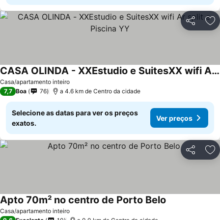
Partilhar
Ad
CASA OLINDA - XXEstudio e SuitesXX wifi Ar split e Piscina YY
Casa/apartamento inteiro
7,7
Boa
76
a 4.6 km de Centro da cidade
Selecione as datas para ver os preços
Ver preços
exatos.
Partilhar
Ad
Apto 70m² no centro de Porto Belo
Casa/apartamento inteiro