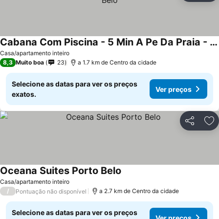
Cabana Com Piscina - 5 Min A Pe Da Praia - 04 - Porto Belo
Casa/apartamento inteiro
8,3
Muito boa
23
a 1.7 km de Centro da cidade
Selecione as datas para ver os preços
Ver preços
exatos.
Partilhar
Ad
Oceana Suites Porto Belo
Casa/apartamento inteiro
/
a 2.7 km de Centro da cidade
Pontuação não disponível
Selecione as datas para ver os preços
Ver preços