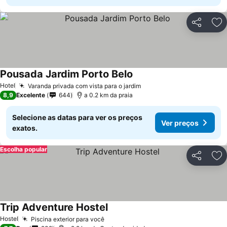
Partilhar
Ad
Pousada Jardim Porto Belo
Hotel
Varanda privada com vista para o jardim
8,9
Excelente
644
a 0.2 km da praia
Selecione as datas para ver os preços
Ver preços
exatos.
Escolha popular
Partilhar
Ad
Trip Adventure Hostel
Hostel
Piscina exterior para você