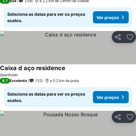
7,7
Boa
239
a 2.2 km de Centro da cidade
Selecione as datas para ver os preços
Ver preços
exatos.
Partilhar
Ad
Caixa d aço residence
Aparthotel
8,7
Excelente
132
a 0.2 km da praia
Selecione as datas para ver os preços
Ver preços
exatos.
Partilhar
Ad