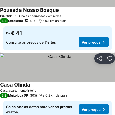
Pousada Nosso Bosque
Pousada
Chalés charmosos com redes
8,8
Excelente
534
a 0.1 km da praia
€ 41
De
Consulte os preços de
7 sites
Ver preços
Partilhar
Ad
Casa Olinda
Casa/apartamento inteiro
8,2
Muito boa
305
a 0.2 km da praia
Selecione as datas para ver os preços
Ver preços
exatos.