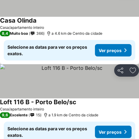
Casa Olinda
Casa/apartamento inteiro
8,4
Muito boa
366
a 4.6 km de Centro da cidade
Selecione as datas para ver os preços
Ver preços
exatos.
Partilhar
Ad
Loft 116 B - Porto Belo/sc
Casa/apartamento inteiro
9,6
Excelente
15
a 1.9 km de Centro da cidade
Selecione as datas para ver os preços
Ver preços
exatos.