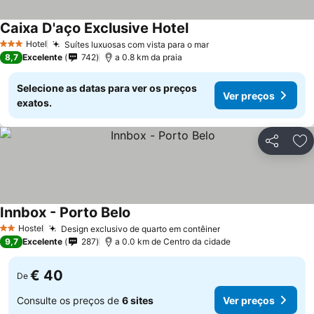
Caixa D'aço Exclusive Hotel
Hotel
Suítes luxuosas com vista para o mar
3 Estrelas
8,7
Excelente
742
a 0.8 km da praia
Selecione as datas para ver os preços
Ver preços
exatos.
Partilhar
Ad
Innbox - Porto Belo
Hostel
Design exclusivo de quarto em contêiner
2 Estrelas
9,7
Excelente
287
a 0.0 km de Centro da cidade
€ 40
De
Consulte os preços de
6 sites
Ver preços