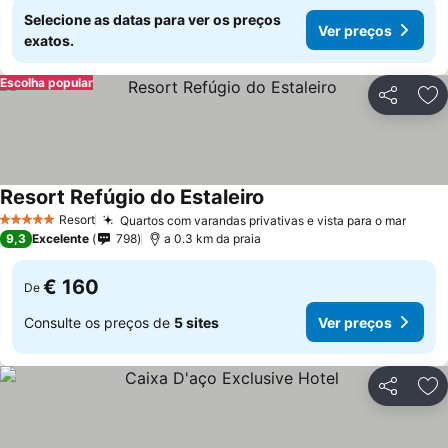
Selecione as datas para ver os preços
Ver preços
exatos.
Escolha popular
Partilhar
Ad
Resort Refúgio do Estaleiro
Resort
Quartos com varandas privativas e vista para o mar
5 Estrelas
9,3
Excelente
798
a 0.3 km da praia
€ 160
De
Consulte os preços de
5 sites
Ver preços
Partilhar
Ad