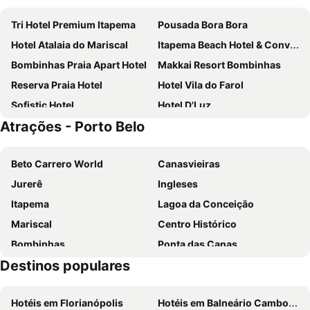
Tri Hotel Premium Itapema
Pousada Bora Bora
Hotel Atalaia do Mariscal
Itapema Beach Hotel & Convention
Bombinhas Praia Apart Hotel
Makkai Resort Bombinhas
Reserva Praia Hotel
Hotel Vila do Farol
Sofistic Hotel
Hotel D'Luz
Atrações - Porto Belo
Morada do Mar Hotel
Hotel Pousada Ilha do Mar Bombinhas
Hotel Geranium
Pousada Mirante do César
Beto Carrero World
Canasvieiras
Bombinhas Tourist Apart Hotel
Hotel Di Sica
Jurerê
Ingleses
Pousada Palmeiras
Rezende Suítes Hotel
Itapema
Lagoa da Conceição
Santa Inn Hotel
Hotel Cores do Mar
Mariscal
Centro Histórico
Nobile Grand Itapema
Solis Praia Hotel Itapema
Bombinhas
Ponta das Canas
Hotel Genova
Hotel Bhally
Destinos populares
Santo Antônio de Lisboa
de Palmas
Morro do Sol Hotel & Eventos
Bombinhas Praia Apart Hotel - Unidade rua Corrupião
Itajaí
Aeroporto Internacional de Navegantes
Rizzu Marina Hotel
Hotel Negrini
Hotéis em Florianópolis
Hotéis em Balneário Camboriú
Praia do Estaleirinho
Central
Blue Sea Hotel
Atobá Praia Hotel