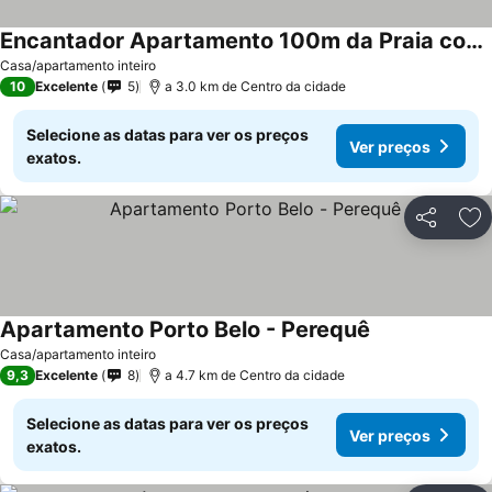
Encantador Apartamento 100m da Praia com vista mar
Casa/apartamento inteiro
10
Excelente
5
a 3.0 km de Centro da cidade
Selecione as datas para ver os preços
Ver preços
exatos.
Partilhar
Ad
Apartamento Porto Belo - Perequê
Casa/apartamento inteiro
9,3
Excelente
8
a 4.7 km de Centro da cidade
Selecione as datas para ver os preços
Ver preços
exatos.