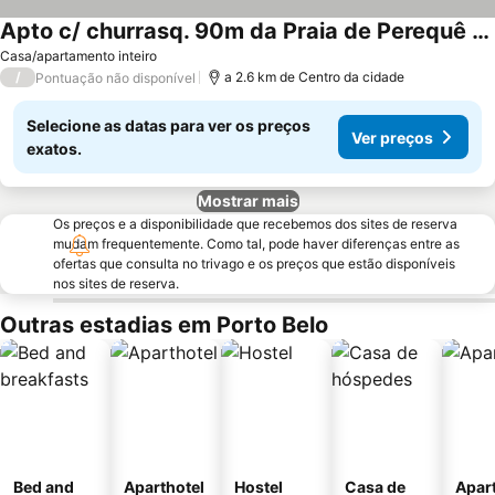
Apto c/ churrasq. 90m da Praia de Perequê RIH0902
Casa/apartamento inteiro
/
a 2.6 km de Centro da cidade
Pontuação não disponível
Selecione as datas para ver os preços
Ver preços
exatos.
Mostrar mais
Os preços e a disponibilidade que recebemos dos sites de reserva
mudam frequentemente. Como tal, pode haver diferenças entre as
ofertas que consulta no trivago e os preços que estão disponíveis
nos sites de reserva.
Outras estadias em Porto Belo
Bed and
Aparthotel
Hostel
Casa de
Apar