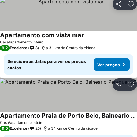
Partilhar
Ad
Apartamento com vista mar
Casa/apartamento inteiro
9,2
Excelente
8
a 3.1 km de Centro da cidade
Selecione as datas para ver os preços
Ver preços
exatos.
Partilhar
Ad
Apartamento Praia de Porto Belo, Balneario Pereque, SC
Casa/apartamento inteiro
9,5
Excelente
25
a 3.1 km de Centro da cidade