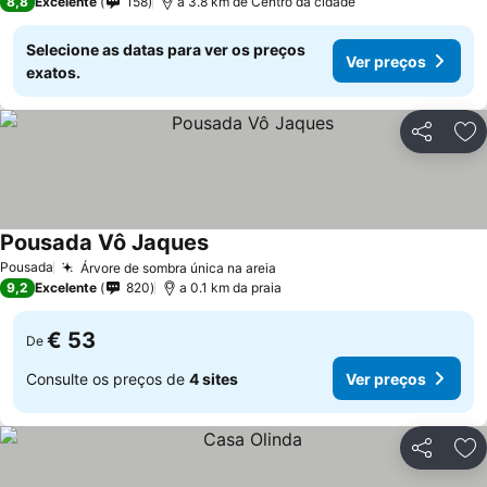
8,8
Excelente
158
a 3.8 km de Centro da cidade
Selecione as datas para ver os preços
Ver preços
exatos.
Partilhar
Ad
Pousada Vô Jaques
Pousada
Árvore de sombra única na areia
9,2
Excelente
820
a 0.1 km da praia
€ 53
De
Consulte os preços de
4 sites
Ver preços
Partilhar
Ad