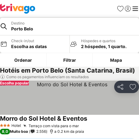
Favoritos
Iniciar
Me
Destino
Porto Belo
Check-in/out
Hóspedes e quartos
Escolha as datas
2 hóspedes, 1 quarto.
Ordenar
Filtrar
Mapa
Hotéis em Porto Belo (Santa Catarina, Brasil)
Como os pagamentos influenciam os resultados
Escolha popular
Partilhar
Ad
Morro do Sol Hotel & Eventos
Hotel
Terraço com vista para o mar
3 Estrelas
8,0
Muito boa
2.556
a 0.2 km da praia