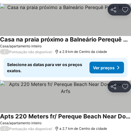
Partilhar
Ad
Casa na praia próximo a Balneário Perequê Porto Belo
Casa/apartamento inteiro
/
a 2.9 km de Centro da cidade
Pontuação não disponível
Selecione as datas para ver os preços
Ver preços
exatos.
Partilhar
Ad
Apts 220 Meters fr/ Pereque Beach Near Downtown- Arfs
Casa/apartamento inteiro
/
a 2.7 km de Centro da cidade
Pontuação não disponível