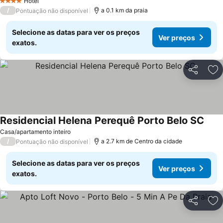
Hotel
4 Estrelas
/
a 0.1 km da praia
Pontuação não disponível
Selecione as datas para ver os preços
Ver preços
exatos.
Partilhar
Ad
Residencial Helena Perequê Porto Belo SC
Casa/apartamento inteiro
/
a 2.7 km de Centro da cidade
Pontuação não disponível
Selecione as datas para ver os preços
Ver preços
exatos.
Partilhar
Ad