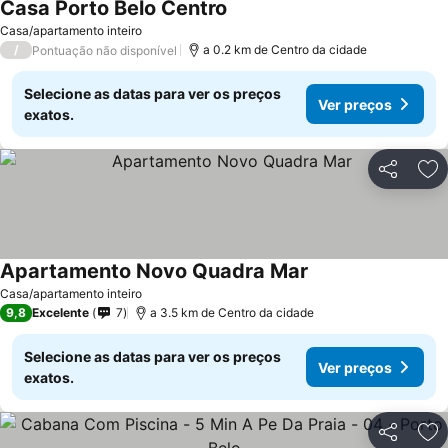
Casa Porto Belo Centro
Casa/apartamento inteiro
/
a 0.2 km de Centro da cidade
Pontuação não disponível
Selecione as datas para ver os preços
Ver preços
exatos.
Partilhar
Ad
Apartamento Novo Quadra Mar
Casa/apartamento inteiro
9,8
Excelente
7
a 3.5 km de Centro da cidade
Selecione as datas para ver os preços
Ver preços
exatos.
Partilhar
Ad