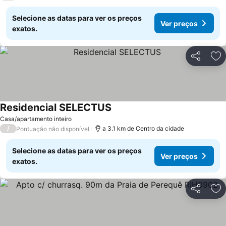
Selecione as datas para ver os preços
Ver preços
exatos.
Partilhar
Ad
Residencial SELECTUS
Casa/apartamento inteiro
/
a 3.1 km de Centro da cidade
Pontuação não disponível
Selecione as datas para ver os preços
Ver preços
exatos.
Partilhar
Ad