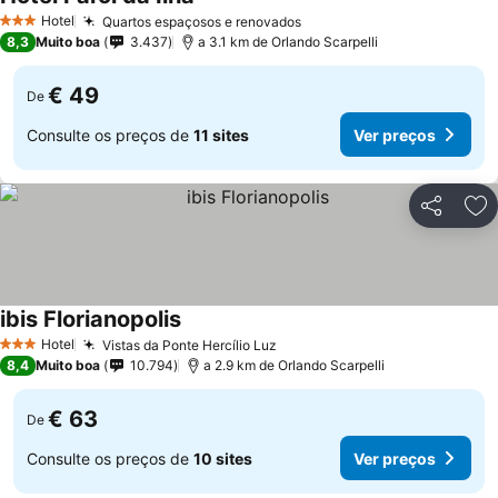
Ver preços
Hotel
Quartos espaçosos e renovados
Ver preços
3 Estrelas
8,3
Muito boa
3.437
a 3.1 km de Orlando Scarpelli
€ 49
De
Consulte os preços de
11 sites
Ver preços
Partilhar
Ad
ibis Florianopolis
Ver preços
Hotel
Vistas da Ponte Hercílio Luz
Ver preços
3 Estrelas
8,4
Muito boa
10.794
a 2.9 km de Orlando Scarpelli
€ 63
De
Consulte os preços de
10 sites
Ver preços