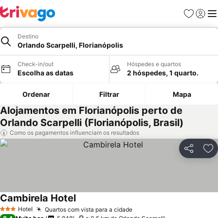
Favoritos
Iniciar
Me
Destino
Orlando Scarpelli, Florianópolis
Check-in/out
Hóspedes e quartos
Escolha as datas
2 hóspedes, 1 quarto.
Ordenar
Filtrar
Mapa
Alojamentos em Florianópolis perto de
Orlando Scarpelli (Florianópolis, Brasil)
Como os pagamentos influenciam os resultados
Partilhar
Ad
Cambirela Hotel
Ver preços
Hotel
Quartos com vista para a cidade
Ver preços
3 Estrelas