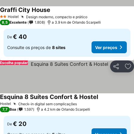
Graffi City House
Ver preços
Hostel
Design moderno, compacto e prático
Ver preços
2 Estrelas
8,5
Excelente
1.808
a 3.9 km de Orlando Scarpelli
€ 40
De
Consulte os preços de
8 sites
Ver preços
Escolha popular
Partilhar
Ad
Esquina 8 Suítes Confort & Hostel
Ver preços
Hostel
Check-in digital sem complicações
Ver preços
7,7
Boa
1.597
a 4.2 km de Orlando Scarpelli
€ 20
De