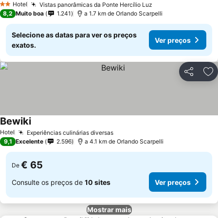
Hotel
Vistas panorâmicas da Ponte Hercílio Luz
Ver preços
2 Estrelas
8,2
Muito boa
1.241
a 1.7 km de Orlando Scarpelli
Selecione as datas para ver os preços
Ver preços
exatos.
Partilhar
Ad
Bewiki
Ver preços
Hotel
Experiências culinárias diversas
Ver preços
9,1
Excelente
2.596
a 4.1 km de Orlando Scarpelli
€ 65
De
Consulte os preços de
10 sites
Ver preços
Mostrar mais