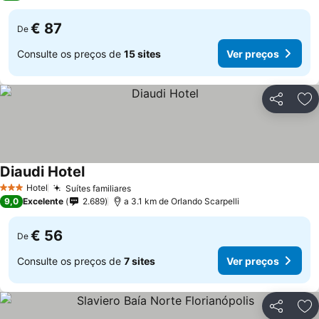
€ 87
De
Consulte os preços de
15 sites
Ver preços
Partilhar
Ad
Diaudi Hotel
Ver preços
Hotel
Suítes familiares
Ver preços
3 Estrelas
9,0
Excelente
2.689
a 3.1 km de Orlando Scarpelli
€ 56
De
Consulte os preços de
7 sites
Ver preços
Partilhar
Ad