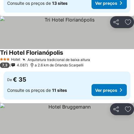
Consulte os preços de
13 sites
Ver preços
Partilhar
Ad
Tri Hotel Florianópolis
Ver preços
Hotel
Arquitetura tradicional de baixa altura
Ver preços
3 Estrelas
7,3
4.087
a 2.6 km de Orlando Scarpelli
€ 35
De
Consulte os preços de
11 sites
Ver preços
Partilhar
Ad