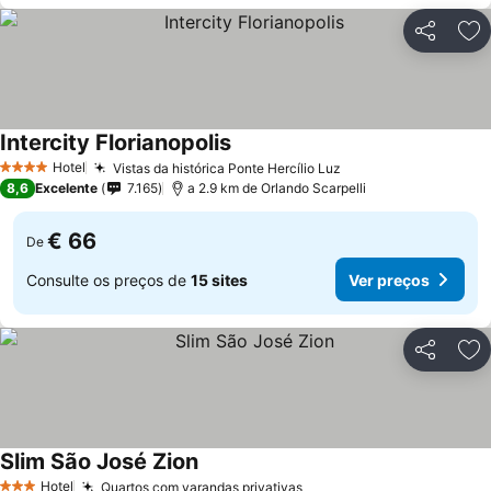
Partilhar
Ad
Intercity Florianopolis
Ver preços
Hotel
Vistas da histórica Ponte Hercílio Luz
Ver preços
4 Estrelas
8,6
Excelente
7.165
a 2.9 km de Orlando Scarpelli
€ 66
De
Consulte os preços de
15 sites
Ver preços
Partilhar
Ad
Slim São José Zion
Ver preços
Hotel
Quartos com varandas privativas
Ver preços