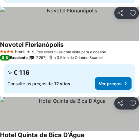
Partilhar
Ad
Novotel Florianópolis
Ver preços
Hotel
Suítes executivas com vista para o oceano
Ver preços
4 Estrelas
8,8
Excelente
7.297
a 3.5 km de Orlando Scarpelli
€ 116
De
Consulte os preços de
12 sites
Ver preços
Partilhar
Ad
Hotel Quinta da Bica D'Água
Ver preços