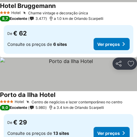
Hotel Bruggemann
Ver preços
Hotel
Charme vintage e decoração única
Ver preços
3 Estrelas
8,7
Excelente
3.477
a 1.0 km de Orlando Scarpelli
€ 62
De
Consulte os preços de
6 sites
Ver preços
Partilhar
Ad
Porto da Ilha Hotel
Ver preços
Hotel
Centro de negócios e lazer contemporâneo no centro
Ver p
4 Estrelas
9,0
Excelente
5.980
a 3.4 km de Orlando Scarpelli
€ 29
De
Consulte os preços de
13 sites
Ver preços