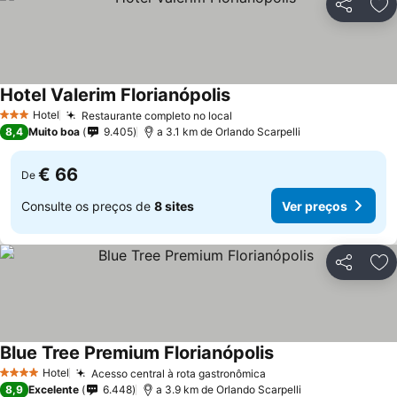
Partilhar
Ad
Hotel Valerim Florianópolis
Ver preços
Hotel
Restaurante completo no local
Ver preços
3 Estrelas
8,4
Muito boa
9.405
a 3.1 km de Orlando Scarpelli
€ 66
De
Consulte os preços de
8 sites
Ver preços
Partilhar
Ad
Blue Tree Premium Florianópolis
Ver preços
Hotel
Acesso central à rota gastronômica
Ver preços
4 Estrelas
8,9
Excelente
6.448
a 3.9 km de Orlando Scarpelli