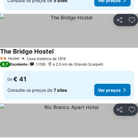
Consulte os preços de
5 sites
Ver preços
Partilhar
Ad
The Bridge Hostel
Ver preços
Hostel
Casa histórica de 1919
Ver preços
2 Estrelas
8,7
Excelente
1.108
a 2.0 km de Orlando Scarpelli
€ 41
De
Consulte os preços de
7 sites
Ver preços
Partilhar
Ad