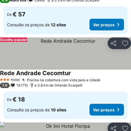
8,4
Muito boa
5.848
a 0.5 km de Orlando Scarpelli
€ 57
De
Consulte os preços de
12 sites
Ver preços
Escolha popular
Partilhar
Ad
Rede Andrade Cecomtur
Ver preços
Hotel
Piscina na cobertura com vista para a cidade
Ver preços
3 Estrelas
7,0
19.175
a 3.8 km de Orlando Scarpelli
€ 18
De
Consulte os preços de
10 sites
Ver preços