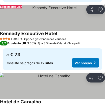
Escolha popular
Partilhar
Ad
Kennedy Executive Hotel
Ver preços
Hotel
Opções gastronômicas variadas
Ver preços
4 Estrelas
9,2
Excelente
3.355
a 3.5 km de Orlando Scarpelli
€ 73
De
Consulte os preços de
12 sites
Ver preços
Partilhar
Ad
Hotel de Carvalho
Ver preços