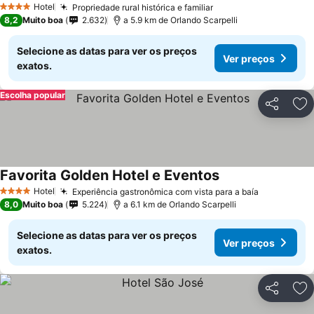
Hotel
Propriedade rural histórica e familiar
Ver preços
4 Estrelas
8,2
Muito boa
2.632
a 5.9 km de Orlando Scarpelli
Selecione as datas para ver os preços
Ver preços
exatos.
Escolha popular
Partilhar
Ad
Favorita Golden Hotel e Eventos
Ver preços
Hotel
Experiência gastronômica com vista para a baía
Ver preço
4 Estrelas
8,0
Muito boa
5.224
a 6.1 km de Orlando Scarpelli
Selecione as datas para ver os preços
Ver preços
exatos.
Partilhar
Ad