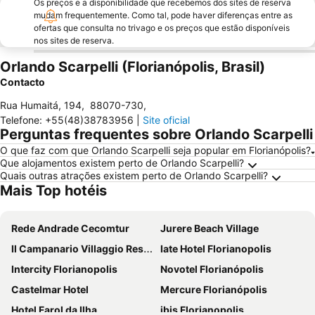
Os preços e a disponibilidade que recebemos dos sites de reserva
mudam frequentemente. Como tal, pode haver diferenças entre as
ofertas que consulta no trivago e os preços que estão disponíveis
nos sites de reserva.
Orlando Scarpelli (Florianópolis, Brasil)
Contacto
Rua Humaitá, 194
,
88070-730
,
Telefone
:
+55(48)38783956
|
Site oficial
Perguntas frequentes sobre Orlando Scarpelli
O que faz com que Orlando Scarpelli seja popular em Florianópolis?
Que alojamentos existem perto de Orlando Scarpelli?
Quais outras atrações existem perto de Orlando Scarpelli?
Mais Top hotéis
Rede Andrade Cecomtur
Jurere Beach Village
Il Campanario Villaggio Resort
Iate Hotel Florianopolis
Intercity Florianopolis
Novotel Florianópolis
Castelmar Hotel
Mercure Florianópolis
Hotel Farol da Ilha
ibis Florianopolis