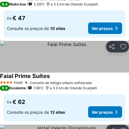
3 Estrelas
8,4
Muito boa
2.397
a 3.5 km de Orlando Scarpelli
€ 47
De
Consulte os preços de
10 sites
Ver preços
Partilhar
Ad
Faial Prime Suítes
Ver preços
Hotel
Conceito de refúgio urbano sofisticado
Ver preços
4 Estrelas
9,0
Excelente
7.901
a 3.2 km de Orlando Scarpelli
€ 62
De
Consulte os preços de
12 sites
Ver preços