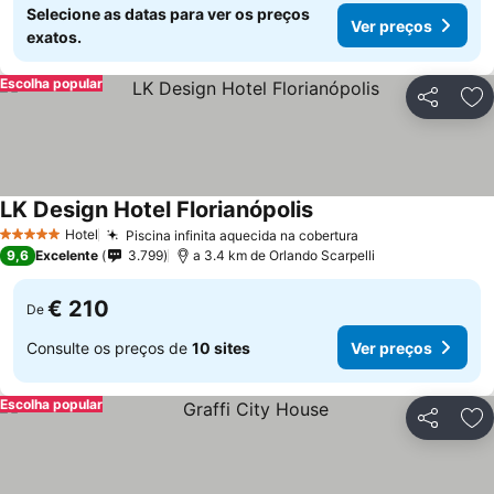
Selecione as datas para ver os preços
Ver preços
exatos.
Escolha popular
Partilhar
Ad
LK Design Hotel Florianópolis
Ver preços
Hotel
Piscina infinita aquecida na cobertura
Ver preços
5 Estrelas
9,6
Excelente
3.799
a 3.4 km de Orlando Scarpelli
€ 210
De
Consulte os preços de
10 sites
Ver preços
Escolha popular
Partilhar
Ad