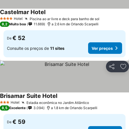
Castelmar Hotel
Ver preços
Hotel
Piscina ao ar livre e deck para banho de sol
Ver preços
4 Estrelas
8,2
Muito boa
11.669
a 2.6 km de Orlando Scarpelli
€ 52
De
Consulte os preços de
11 sites
Ver preços
Partilhar
Ad
Brisamar Suite Hotel
Ver preços
Hotel
Estadia econômica no Jardim Atlântico
Ver preços
3 Estrelas
8,5
Excelente
3.094
a 1.8 km de Orlando Scarpelli
€ 59
De