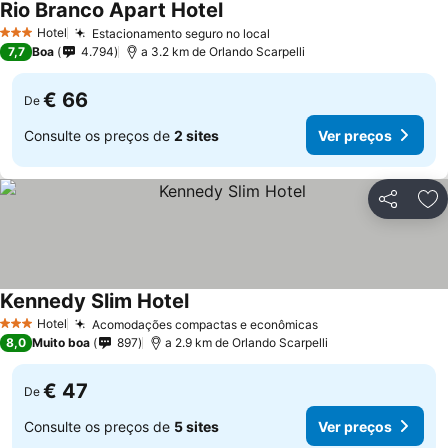
Rio Branco Apart Hotel
Ver preços
Hotel
Estacionamento seguro no local
Ver preços
3 Estrelas
7,7
Boa
4.794
a 3.2 km de Orlando Scarpelli
€ 66
De
Consulte os preços de
2 sites
Ver preços
Partilhar
Ad
Kennedy Slim Hotel
Ver preços
Hotel
Acomodações compactas e econômicas
Ver preços
3 Estrelas
8,0
Muito boa
897
a 2.9 km de Orlando Scarpelli
€ 47
De
Consulte os preços de
5 sites
Ver preços