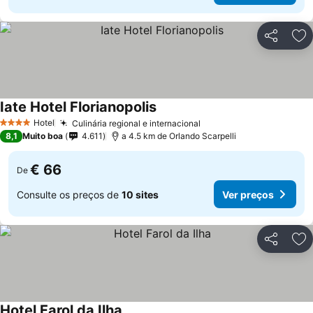
Partilhar
Ad
Iate Hotel Florianopolis
Ver preços
Hotel
Culinária regional e internacional
Ver preços
4 Estrelas
8,1
Muito boa
4.611
a 4.5 km de Orlando Scarpelli
€ 66
De
Consulte os preços de
10 sites
Ver preços
Partilhar
Ad
Hotel Farol da Ilha