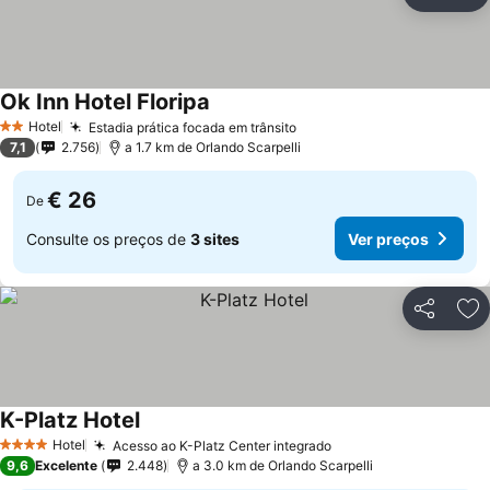
Partilhar
Ad
Ok Inn Hotel Floripa
Ver preços
Hotel
Estadia prática focada em trânsito
Ver preços
2 Estrelas
7,1
2.756
a 1.7 km de Orlando Scarpelli
€ 26
De
Consulte os preços de
3 sites
Ver preços
Partilhar
Ad
K-Platz Hotel
Ver preços
Hotel
Acesso ao K-Platz Center integrado
Ver preços
4 Estrelas
9,6
Excelente
2.448
a 3.0 km de Orlando Scarpelli