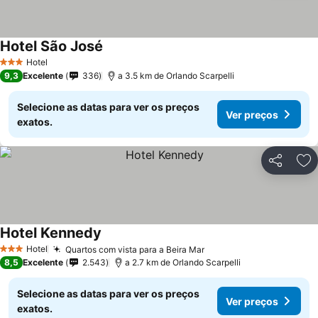
Hotel São José
Ver preços
Hotel
3 Estrelas
9,3
Excelente
336
a 3.5 km de Orlando Scarpelli
Selecione as datas para ver os preços
Ver preços
exatos.
Partilhar
Ad
Hotel Kennedy
Ver preços
Hotel
Quartos com vista para a Beira Mar
Ver preços
3 Estrelas
8,5
Excelente
2.543
a 2.7 km de Orlando Scarpelli
Selecione as datas para ver os preços
Ver preços
exatos.