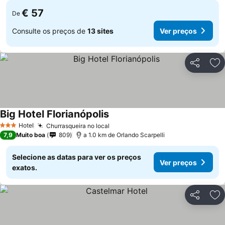
€ 57
De
Consulte os preços de
13 sites
Ver preços
Partilhar
Ad
Big Hotel Florianópolis
Ver preços
Hotel
Churrasqueira no local
Ver preços
3 Estrelas
7,9
Muito boa
809
a 1.0 km de Orlando Scarpelli
Selecione as datas para ver os preços
Ver preços
exatos.
Partilhar
Ad