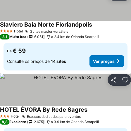
Slaviero Baía Norte Florianópolis
Ver preços
Hotel
Suítes master versáteis
Ver preços
4 Estrelas
8,1
Muito boa
6.061
a 2.4 km de Orlando Scarpelli
€ 59
De
Consulte os preços de
14 sites
Ver preços
Partilhar
Ad
HOTEL ÉVORA By Rede Sagres
Ver preços
Hotel
Espaços dedicados para eventos
Ver preços
3 Estrelas
8,8
Excelente
2.675
a 3.9 km de Orlando Scarpelli