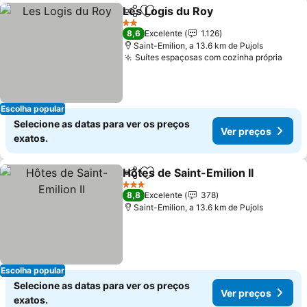
Les Logis du Roy
Partilhar
Adicionar aos favoritos
Ver preço
2 Estrelas
8,6
Excelente
1.126
Saint-Emilion, a 13.6 km de Pujols
Suítes espaçosas com cozinha própria
Ver 
Escolha popular
Selecione as datas para ver os preços
Ver preços
exatos.
Hôtes de Saint-Emilion II
Partilhar
Adicionar aos favoritos
V
3 Estrelas
8,8
Excelente
378
Saint-Emilion, a 13.6 km de Pujols
Escolha popular
Selecione as datas para ver os preços
Ver preços
exatos.