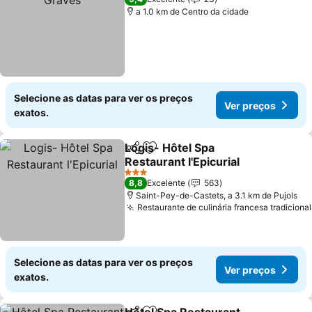
a 1.0 km de Centro da cidade
Selecione as datas para ver os preços
Ver preços
exatos.
Logis- Hôtel Spa
Partilhar
Adicionar aos favoritos
Restaurant l'Epicurial
Ver preços
3 Estrelas
8,8
Excelente
563
Saint-Pey-de-Castets, a 3.1 km de Pujols
Restaurante de culinária francesa tradicional
Selecione as datas para ver os preços
Ver preços
exatos.