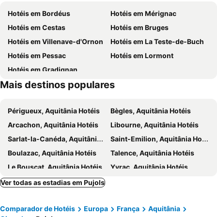
Rue Sainte-Catherine
Stade Chaban-Delmas
Hotéis em Bordéus
Hotéis em Mérignac
Bordeaux Maritime
Basilique Saint-Michel
Hotéis em Cestas
Hotéis em Bruges
La Place Saint Michel
Halle des Chartrons
Hotéis em Villenave-d'Ornon
Hotéis em La Teste-de-Buch
CITY TOUR in an open top bus
Grand Parc - Paul Doumer
Hotéis em Pessac
Hotéis em Lormont
Victor Hugo - St Augustin
Maison du Vin de Saint-Emilion
Hotéis em Gradignan
Réserve de bisons d'Europe
Garorock
Mais destinos populares
Eglise Saint-Louis
La Bastide
Berges de Garonne
Musée des Compagnons du tour de France
Périgueux, Aquitânia Hotéis
Bègles, Aquitânia Hotéis
Rue de la Porte Dijeaux
Sainte-Eulalie
Arcachon, Aquitânia Hotéis
Libourne, Aquitânia Hotéis
La Grosse Cloche
Eglise Saint Pierre
Sarlat-la-Canéda, Aquitânia Hotéis
Saint-Emilion, Aquitânia Hotéis
Esplanade Charles de Gaulle
Boulazac, Aquitânia Hotéis
Talence, Aquitânia Hotéis
Le Bouscat, Aquitânia Hotéis
Yvrac, Aquitânia Hotéis
Mios, Aquitânia Hotéis
Tresses, Aquitânia Hotéis
Ver todas as estadias em Pujols
Artiques-pres-Bordeaux, Aquitânia Hotéis
Lacanau, Aquitânia Hotéis
Comparador de Hotéis
Europa
França
Aquitânia
Bergerac, Aquitânia Hotéis
Eysines, Aquitânia Hotéis