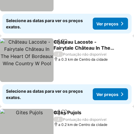
Selecione as datas para ver os preços
Ver preços
exatos.
Château Lacoste -
Partilhar
Adicionar aos favoritos
Fairytale Château In The
Heart Of Bordeaux Wine
Ver preços
/
Pontuação não disponível
Country W Pool
a 0.3 km de Centro da cidade
Selecione as datas para ver os preços
Ver preços
exatos.
Gites Pujols
Partilhar
Adicionar aos favoritos
Ver preços
/
Pontuação não disponível
a 0.2 km de Centro da cidade