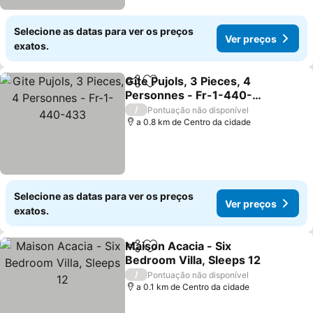
Selecione as datas para ver os preços
Ver preços
exatos.
Gite Pujols, 3 Pieces, 4
Partilhar
Adicionar aos favoritos
Personnes - Fr-1-440-
433
Ver preços
/
Pontuação não disponível
a 0.8 km de Centro da cidade
Selecione as datas para ver os preços
Ver preços
exatos.
Maison Acacia - Six
Partilhar
Adicionar aos favoritos
Bedroom Villa, Sleeps 12
Ver preços
/
Pontuação não disponível
a 0.1 km de Centro da cidade