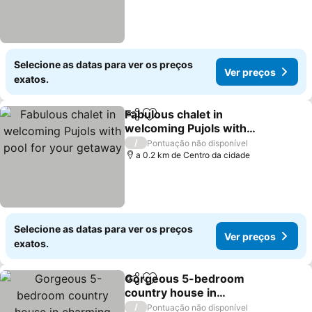
Selecione as datas para ver os preços
Ver preços
exatos.
Fabulous chalet in
Partilhar
Adicionar aos favoritos
welcoming Pujols with
pool for your getaway
Ver preços
/
Pontuação não disponível
a 0.2 km de Centro da cidade
Selecione as datas para ver os preços
Ver preços
exatos.
Gorgeous 5-bedroom
Partilhar
Adicionar aos favoritos
country house in
charming Pujols awaits
Ver preços
/
Pontuação não disponível