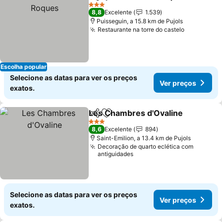
Partilhar
Adicionar aos favoritos
3 Estrelas
8,8
Excelente
1.539
Puisseguin, a 15.8 km de Pujols
Restaurante na torre do castelo
Ver preço
Escolha popular
Selecione as datas para ver os preços
Ver preços
exatos.
Les Chambres d'Ovaline
Partilhar
Adicionar aos favoritos
V
3 Estrelas
8,6
Excelente
894
Saint-Emilion, a 13.4 km de Pujols
Decoração de quarto eclética com
antiguidades
Selecione as datas para ver os preços
Ver preços
exatos.