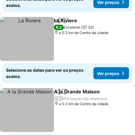
Ver preços
exatos.
La Riviere
Partilhar
Adicionar aos favoritos
Ver preços
9,2
Excelente
52
a 0.3 km de Centro da cidade
Selecione as datas para ver os preços
Ver preços
exatos.
A la Grande Maison
Partilhar
Adicionar aos favoritos
Ver pr
/
Pontuação não disponível
a 0.3 km de Centro da cidade