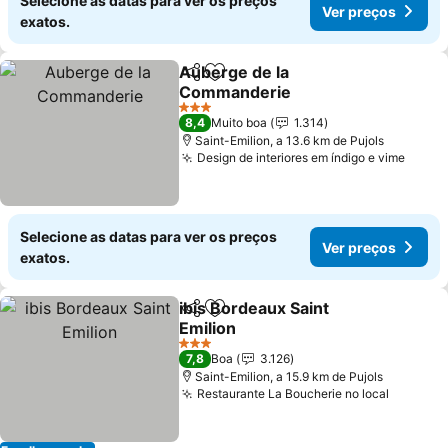
Selecione as datas para ver os preços
Ver preços
exatos.
Auberge de la
Partilhar
Adicionar aos favoritos
Commanderie
Ver preços
3 Estrelas
8,4
Muito boa
1.314
Saint-Emilion, a 13.6 km de Pujols
Design de interiores em índigo e vime
Ver p
Selecione as datas para ver os preços
Ver preços
exatos.
ibis Bordeaux Saint
Partilhar
Adicionar aos favoritos
Emilion
Ver preços
3 Estrelas
7,8
Boa
3.126
Saint-Emilion, a 15.9 km de Pujols
Restaurante La Boucherie no local
Ver pre