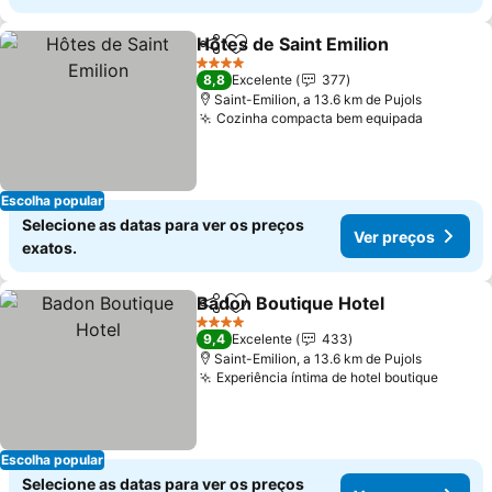
Hôtes de Saint Emilion
Partilhar
Adicionar aos favoritos
Ver
4 Estrelas
8,8
Excelente
377
Saint-Emilion, a 13.6 km de Pujols
Cozinha compacta bem equipada
Ver pre
Escolha popular
Selecione as datas para ver os preços
Ver preços
exatos.
Badon Boutique Hotel
Partilhar
Adicionar aos favoritos
Ver 
4 Estrelas
9,4
Excelente
433
Saint-Emilion, a 13.6 km de Pujols
Experiência íntima de hotel boutique
Ver pr
Escolha popular
Selecione as datas para ver os preços