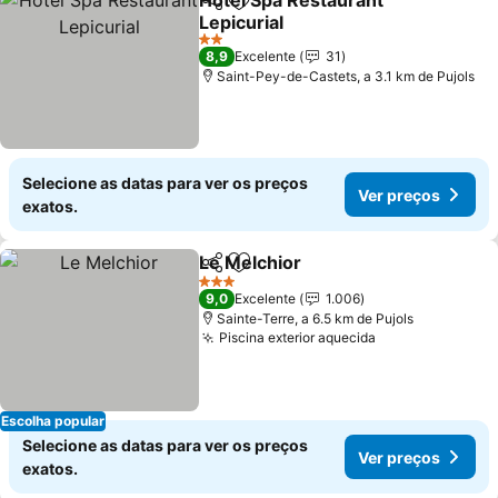
Hôtel Spa Restaurant
Partilhar
Adicionar aos favoritos
Lepicurial
Ver preços
2 Estrelas
8,9
Excelente
31
Saint-Pey-de-Castets, a 3.1 km de Pujols
Selecione as datas para ver os preços
Ver preços
exatos.
Le Melchior
Partilhar
Adicionar aos favoritos
Ver preços
3 Estrelas
9,0
Excelente
1.006
Sainte-Terre, a 6.5 km de Pujols
Piscina exterior aquecida
Ver preços
Escolha popular
Selecione as datas para ver os preços
Ver preços
exatos.