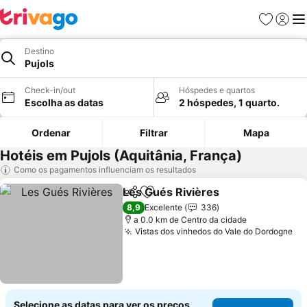
Favoritos
Iniciar
Me
Destino
Pujols
Check-in/out
Hóspedes e quartos
Escolha as datas
2 hóspedes, 1 quarto.
Ordenar
Filtrar
Mapa
Hotéis em Pujols (Aquitânia, França)
Como os pagamentos influenciam os resultados
Les Gués Rivières
Partilhar
Adicionar aos favoritos
Ver pre
8,9
Excelente
336
a 0.0 km de Centro da cidade
Vistas dos vinhedos do Vale do Dordogne
Ve
Selecione as datas para ver os preços