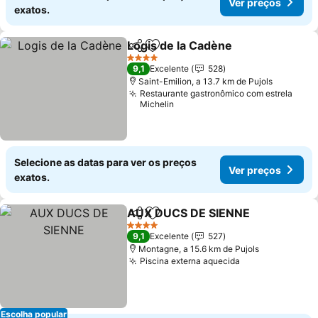
Ver preços
exatos.
Logis de la Cadène
Partilhar
Adicionar aos favoritos
Ver pre
4 Estrelas
9,1
Excelente
528
Saint-Emilion, a 13.7 km de Pujols
Restaurante gastronômico com estrela
Michelin
Selecione as datas para ver os preços
Ver preços
exatos.
AUX DUCS DE SIENNE
Partilhar
Adicionar aos favoritos
Ver 
4 Estrelas
9,1
Excelente
527
Montagne, a 15.6 km de Pujols
Piscina externa aquecida
Ver preços
Escolha popular