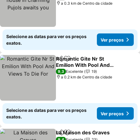
you
a 0.3 km de Centro da cidade
Selecione as datas para ver os preços
Ver preços
exatos.
Romantic Gite Nr St
Partilhar
Adicionar aos favoritos
Emilion With Pool And
Views To Die For
Ver preços
9,3
Excelente
19
a 0.2 km de Centro da cidade
Selecione as datas para ver os preços
Ver preços
exatos.
La Maison des Graves
Partilhar
Adicionar aos favoritos
Ver 
9,4
Excelente
23