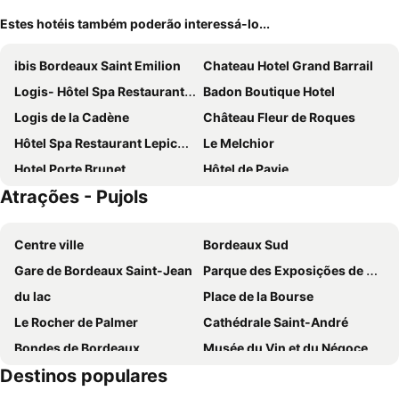
Estes hotéis também poderão interessá-lo...
ibis Bordeaux Saint Emilion
Chateau Hotel Grand Barrail
Logis- Hôtel Spa Restaurant l'Epicurial
Badon Boutique Hotel
Logis de la Cadène
Château Fleur de Roques
Hôtel Spa Restaurant Lepicurial
Le Melchior
Hotel Porte Brunet
Hôtel de Pavie
Atrações - Pujols
La Villa Des Vignes
Bed And Breakfast In The Heart Of A Wine Property Puisseguin- Gironde
Le Relais de Franc Mayne Saint Emilion
AUX DUCS DE SIENNE
Centre ville
Bordeaux Sud
Gare de Bordeaux Saint-Jean
Parque des Exposições de Bordeaux-Lac
du lac
Place de la Bourse
Le Rocher de Palmer
Cathédrale Saint-André
Bondes de Bordeaux
Musée du Vin et du Négoce - Cellier des Chartrons
Destinos populares
Place des Quinconces
Parque Floral de Bordeaux-Lac