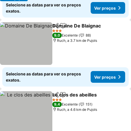
Selecione as datas para ver os preços
Ver preços
exatos.
Domaine De Blaignac
Partilhar
Adicionar aos favoritos
Ver 
3 Estrelas
9,0
Excelente
88
Ruch, a 3.7 km de Pujols
Selecione as datas para ver os preços
Ver preços
exatos.
Le clos des abeilles
Partilhar
Adicionar aos favoritos
Ver pr
3 Estrelas
9,4
Excelente
151
Ruch, a 4.6 km de Pujols