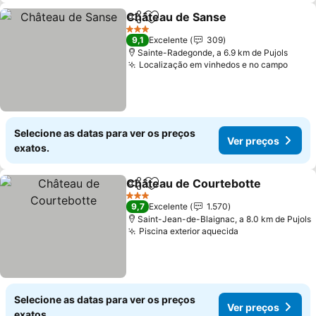
Château de Sanse
Partilhar
Adicionar aos favoritos
Ver pre
3 Estrelas
9,1
Excelente
309
Sainte-Radegonde, a 6.9 km de Pujols
Localização em vinhedos e no campo
Ver 
Selecione as datas para ver os preços
Ver preços
exatos.
Château de Courtebotte
Partilhar
Adicionar aos favoritos
V
3 Estrelas
9,7
Excelente
1.570
Saint-Jean-de-Blaignac, a 8.0 km de Pujols
Piscina exterior aquecida
Ver preços
Selecione as datas para ver os preços
Ver preços
exatos.