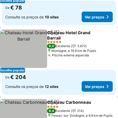
Escolha popular
€ 78
De
Consulte os preços de
10 sites
Ver preços
Chateau Hotel Grand
Partilhar
Adicionar aos favoritos
Barrail
Ver preços
5 Estrelas
9,0
Excelente
3.672
Montagne, a 16.9 km de Pujols
Piscina externa aquecida
Ver preços
Escolha popular
€ 204
De
Consulte os preços de
12 sites
Ver preços
Chateau Carbonneau
Partilhar
Adicionar aos favoritos
Ver 
4 Estrelas
9,4
Excelente
214
Pessac-sur-Dordogne, a 9.9 km de Pujols