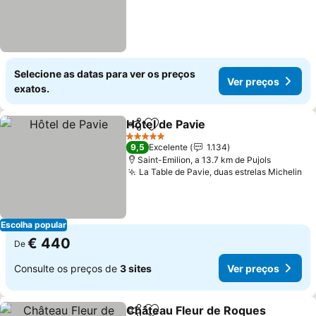
Selecione as datas para ver os preços
Ver preços
exatos.
Hôtel de Pavie
Partilhar
Adicionar aos favoritos
Ver preços
5 Estrelas
9,5
Excelente
1.134
Saint-Emilion, a 13.7 km de Pujols
La Table de Pavie, duas estrelas Michelin
Ve
Escolha popular
€ 440
De
Consulte os preços de
3 sites
Ver preços
Château Fleur de Roques