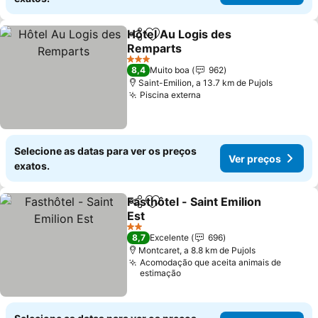
Hôtel Au Logis des
Partilhar
Adicionar aos favoritos
Remparts
Ver preços
3 Estrelas
8,4
Muito boa
962
Saint-Emilion, a 13.7 km de Pujols
Piscina externa
Ver preços
Selecione as datas para ver os preços
Ver preços
exatos.
Fasthôtel - Saint Emilion
Partilhar
Adicionar aos favoritos
Est
Ver preços
2 Estrelas
8,7
Excelente
696
Montcaret, a 8.8 km de Pujols
Acomodação que aceita animais de
estimação