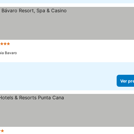
Estrelas
aia Bavaro
Ver pr
relas