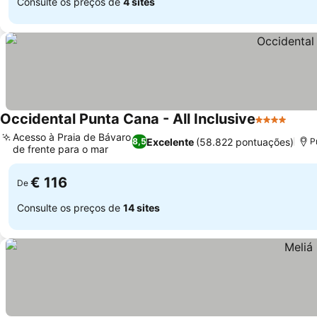
Consulte os preços de
4 sites
Occidental Punta Cana - All Inclusive
4 Estrelas
Acesso à Praia de Bávaro
Excelente
(58.822 pontuações)
8,5
P
de frente para o mar
€ 116
De
Consulte os preços de
14 sites