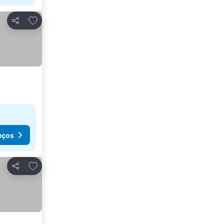
Adicionar aos favoritos
Partilhar
eços
Adicionar aos favoritos
Partilhar