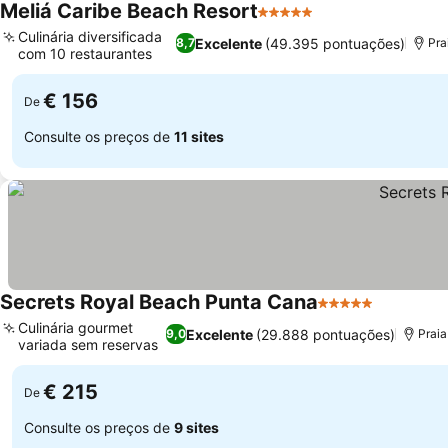
Meliá Caribe Beach Resort
5 Estrelas
Culinária diversificada
Excelente
(49.395 pontuações)
8,7
Pra
com 10 restaurantes
€ 156
De
Consulte os preços de
11 sites
Secrets Royal Beach Punta Cana
5 Estrelas
Culinária gourmet
Excelente
(29.888 pontuações)
9,0
Praia
variada sem reservas
€ 215
De
Consulte os preços de
9 sites