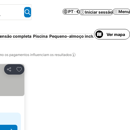
PT · €
Menu
Iniciar sessão
.
Ver mapa
ensão completa
Piscina
Pequeno-almoço incluído
Aparthotel
Wi
o os pagamentos influenciam os resultados
Adicionar aos favoritos
Partilhar