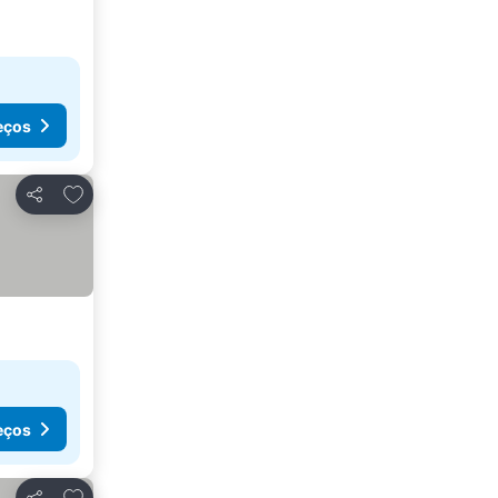
eços
Adicionar aos favoritos
Partilhar
eços
Adicionar aos favoritos