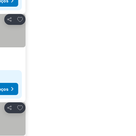
eços
Adicionar aos favoritos
Partilhar
eços
Adicionar aos favoritos
Partilhar