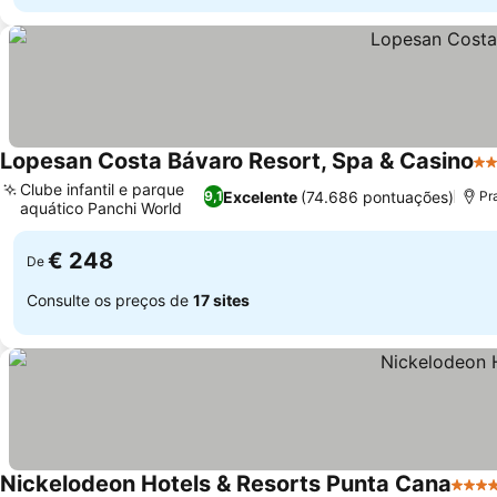
Lopesan Costa Bávaro Resort, Spa & Casino
5 
Clube infantil e parque
Excelente
(74.686 pontuações)
9,1
Pr
aquático Panchi World
€ 248
De
Consulte os preços de
17 sites
Nickelodeon Hotels & Resorts Punta Cana
5 Est