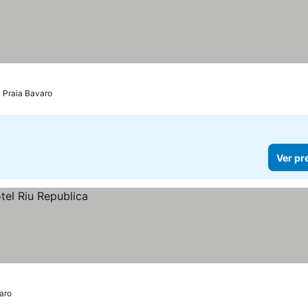
Praia Bavaro
Ver pr
aro