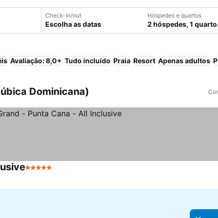
Check-in/out
Hóspedes e quartos
Escolha as datas
2 hóspedes, 1 quarto
éis
Avaliação: 8,0+
Tudo incluído
Praia
Resort
Apenas adultos
P
púbica Dominicana)
Com
lusive
5 Estrelas