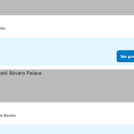
Alto
Ver pr
ia Bavaro