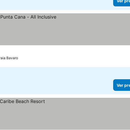
Ver pr
raia Bavaro
Ver pr