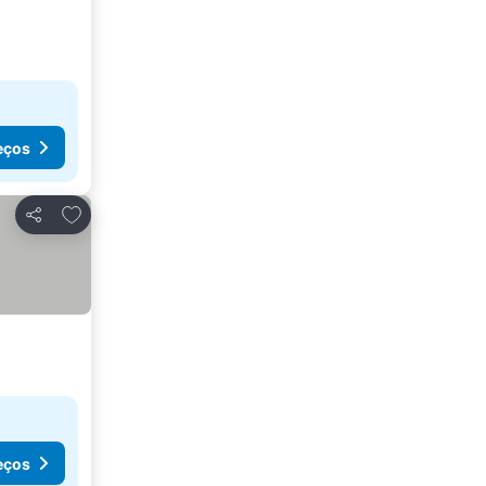
eços
Adicionar aos favoritos
Partilhar
eços