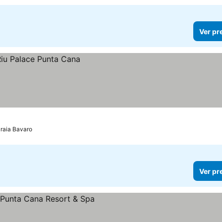
Ver pr
raia Bavaro
Ver pr