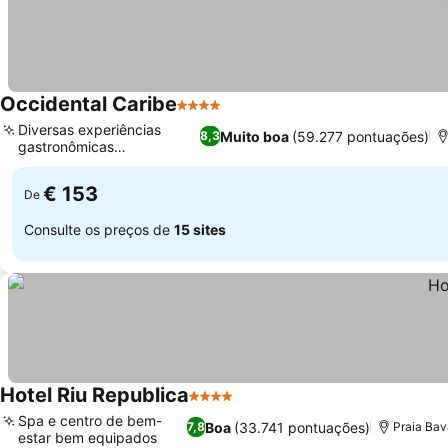
Occidental Caribe
4 Estrelas
Diversas experiências
Muito boa
(59.277 pontuações)
8,3
gastronômicas
internacionais
€ 153
De
Consulte os preços de
15 sites
Hotel Riu Republica
4 Estrelas
Spa e centro de bem-
Boa
(33.741 pontuações)
7,8
Praia Bav
estar bem equipados