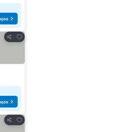
eços
Adicionar aos favoritos
Partilhar
eços
Adicionar aos favoritos
Partilhar