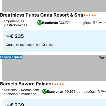
Breathless Punta Cana Resort & Spa
5 Estrelas
Experiências
Excelente
(33.771 pontuações)
8,9
Uvero 
gastronômicas
diversas
€ 235
De
Consulte os preços de
12 sites
Escolha popular
Barceló Bávaro Palace
5 Estrelas
Quartos B-Rooms com
Excelente
(99.195 pontuações)
8,7
Pra
tecnologia avançada
€ 239
De