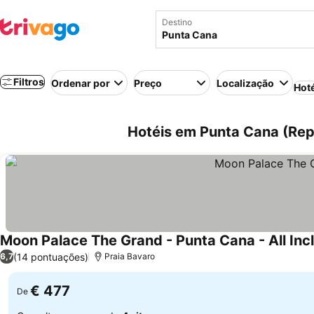
Destino
Filtros
Ordenar por
Preço
Localização
Hot
Hotéis em Punta Cana (Re
Moon Palace The Grand - Punta Cana - All Inc
(14 pontuações)
6,7
Praia Bavaro
€ 477
De