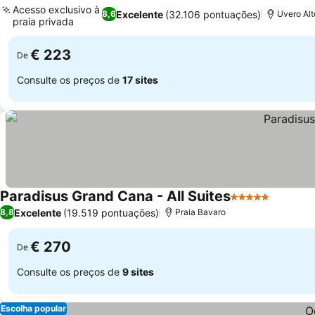
Acesso exclusivo à
Excelente
(32.106 pontuações)
8,6
Uvero Alt
praia privada
€ 223
De
Consulte os preços de
17 sites
Paradisus Grand Cana - All Suites
5 Estrelas
Excelente
(19.519 pontuações)
8,8
Praia Bavaro
€ 270
De
Consulte os preços de
9 sites
Escolha popular