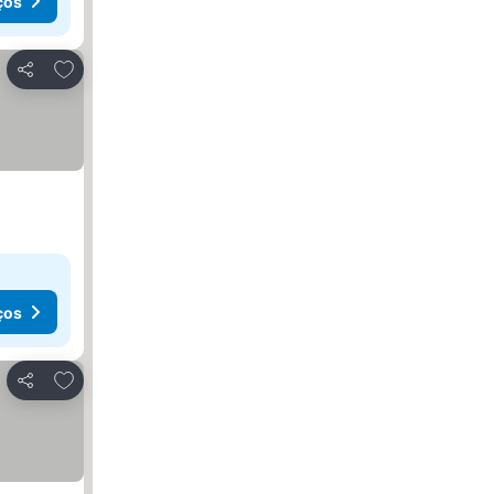
ços
Adicionar aos favoritos
Partilhar
ços
Adicionar aos favoritos
Partilhar