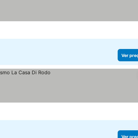
Ver pre
Ver pre