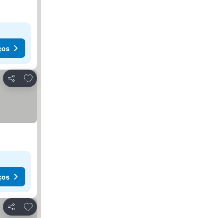
ços
Adicionar aos favoritos
Partilhar
ços
Adicionar aos favoritos
Partilhar