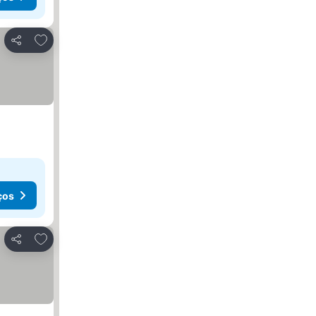
Adicionar aos favoritos
Partilhar
ços
Adicionar aos favoritos
Partilhar