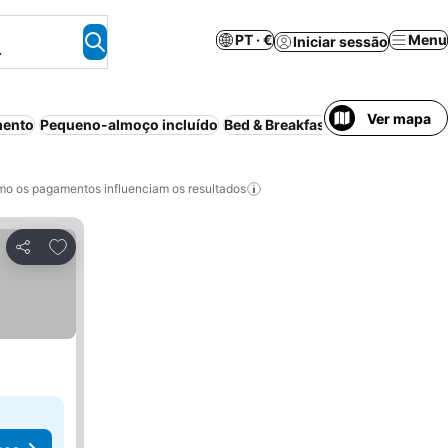
PT · €
Menu
Iniciar sessão
.
Ver mapa
mento
Pequeno-almoço incluído
Bed & Breakfast
Casa de hósped
o os pagamentos influenciam os resultados
Adicionar aos favoritos
Partilhar