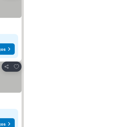
ços
Adicionar aos favoritos
Partilhar
ços