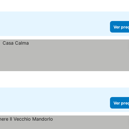
Ver pre
Ver pre