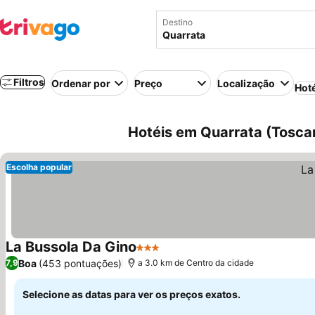
Destino
Filtros
Ordenar por
Preço
Localização
Hot
Hotéis em Quarrata (Toscana
Escolha popular
La Bussola Da Gino
3 Estrelas
Ver preços
Boa
(453 pontuações)
7,9
a 3.0 km de Centro da cidade
Selecione as datas para ver os preços exatos.