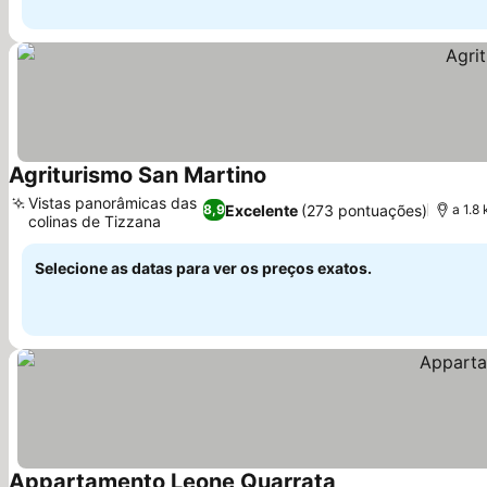
Agriturismo San Martino
Ver preços
Vistas panorâmicas das
Excelente
(273 pontuações)
8,9
a 1.8
colinas de Tizzana
Ver preços
Selecione as datas para ver os preços exatos.
Appartamento Leone Quarrata