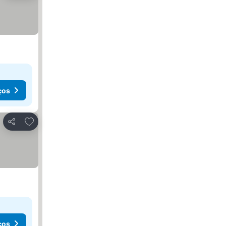
ços
Adicionar aos favoritos
Partilhar
ços