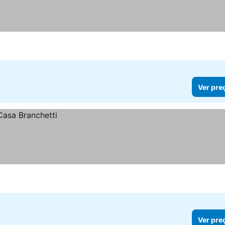
Ver pre
Ver pre