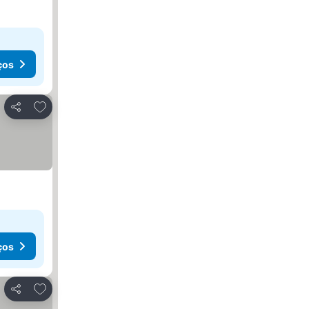
ços
Adicionar aos favoritos
Partilhar
ços
Adicionar aos favoritos
Partilhar