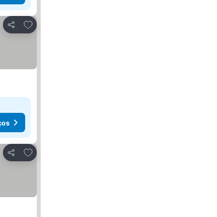
Adicionar aos favoritos
Partilhar
ços
Adicionar aos favoritos
Partilhar