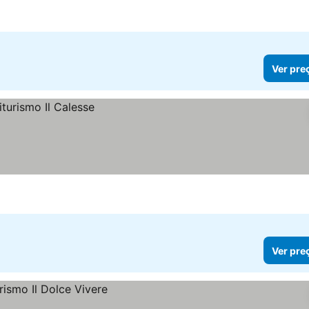
Ver pre
Ver pre