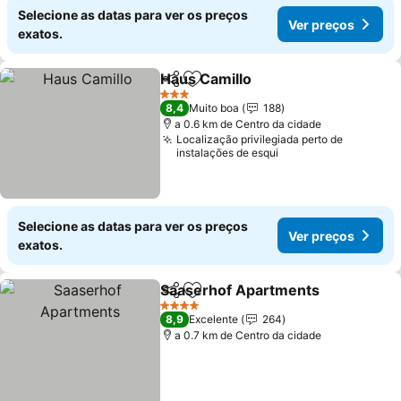
Selecione as datas para ver os preços
Ver preços
exatos.
Haus Camillo
Partilhar
Adicionar aos favoritos
3 Estrelas
8,4
Muito boa
188
a 0.6 km de Centro da cidade
Localização privilegiada perto de
instalações de esqui
Selecione as datas para ver os preços
Ver preços
exatos.
Saaserhof Apartments
Partilhar
Adicionar aos favoritos
4 Estrelas
8,9
Excelente
264
a 0.7 km de Centro da cidade