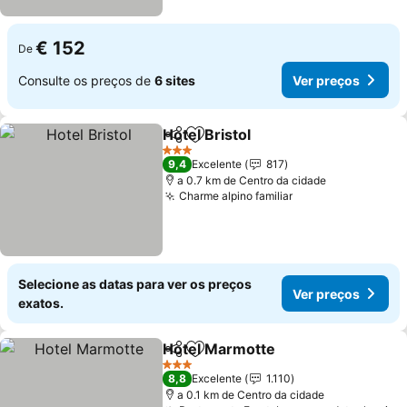
€ 152
De
Consulte os preços de
6 sites
Ver preços
Hotel Bristol
Partilhar
Adicionar aos favoritos
3 Estrelas
9,4
Excelente
817
a 0.7 km de Centro da cidade
Charme alpino familiar
Selecione as datas para ver os preços
Ver preços
exatos.
Hotel Marmotte
Partilhar
Adicionar aos favoritos
3 Estrelas
8,8
Excelente
1.110
a 0.1 km de Centro da cidade