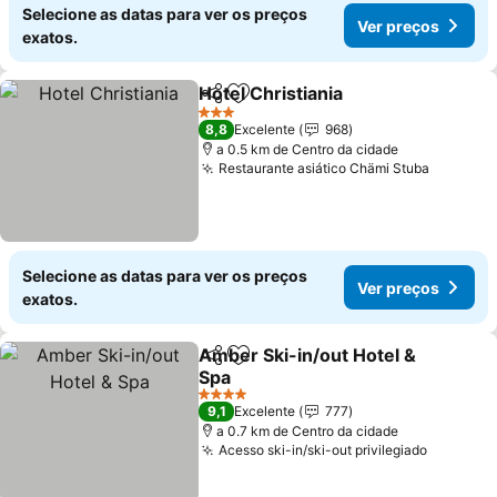
Selecione as datas para ver os preços
Ver preços
exatos.
Hotel Christiania
Partilhar
Adicionar aos favoritos
3 Estrelas
8,8
Excelente
968
a 0.5 km de Centro da cidade
Restaurante asiático Chämi Stuba
Selecione as datas para ver os preços
Ver preços
exatos.
Amber Ski-in/out Hotel &
Partilhar
Adicionar aos favoritos
Spa
4 Estrelas
9,1
Excelente
777
a 0.7 km de Centro da cidade
Acesso ski-in/ski-out privilegiado