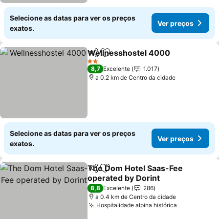
Selecione as datas para ver os preços
Ver preços
exatos.
Wellnesshostel 4000
Partilhar
Adicionar aos favoritos
2 Estrelas
8,7
Excelente
1.017
a 0.2 km de Centro da cidade
Selecione as datas para ver os preços
Ver preços
exatos.
The Dom Hotel Saas-Fee
Partilhar
Adicionar aos favoritos
operated by Dorint
8,8
Excelente
286
a 0.4 km de Centro da cidade
Hospitalidade alpina histórica