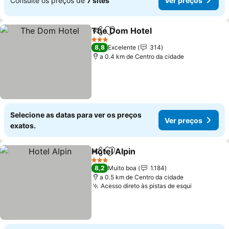
Consulte os preços de
7 sites
Ver preços
The Dom Hotel
Partilhar
Adicionar aos favoritos
3 Estrelas
8,8
Excelente
314
a 0.4 km de Centro da cidade
Selecione as datas para ver os preços
Ver preços
exatos.
Hotel Alpin
Partilhar
Adicionar aos favoritos
3 Estrelas
8,2
Muito boa
1.184
a 0.5 km de Centro da cidade
Acesso direto às pistas de esqui