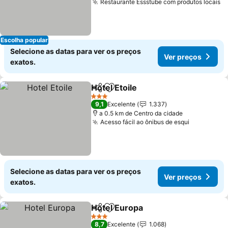
Restaurante Essstube com produtos locais
Escolha popular
Selecione as datas para ver os preços
Ver preços
exatos.
Hotel Etoile
Partilhar
Adicionar aos favoritos
3 Estrelas
9,1
Excelente
1.337
a 0.5 km de Centro da cidade
Acesso fácil ao ônibus de esqui
Selecione as datas para ver os preços
Ver preços
exatos.
Hotel Europa
Partilhar
Adicionar aos favoritos
3 Estrelas
8,7
Excelente
1.068