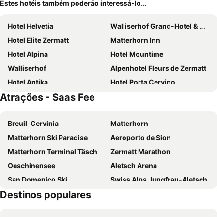
Estes hotéis também poderão interessá-lo...
Hotel Helvetia
Walliserhof Grand-Hotel & Spa
Hotel Elite Zermatt
Matterhorn Inn
Hotel Alpina
Hotel Mountime
Walliserhof
Alpenhotel Fleurs de Zermatt
Hotel Antika
Hotel Porta Cervino
Atrações - Saas Fee
Hotel Ambassador Zermatt
SCHLOSS Zermatt
Walliserhof Zermatt
Peaky Riders Self Check-in Hotel
Breuil-Cervinia
Matterhorn
Hotel Bahnhof
Hotel Butterfly
Matterhorn Ski Paradise
Aeroporto de Sion
Revier Mountain Lodge Saas-Fee
Hotel City
Matterhorn Terminal Täsch
Zermatt Marathon
Alex Alpine Resort - Spa & Sports
Hotel AMBiANCE
Oeschinensee
Aletsch Arena
Hotel Testa Grigia
Grand Hotel Zermatterhof
San Domenico Ski
Swiss Alps Jungfrau-Aletsch
Matterhorn FOCUS Design Hotel
Hotel Taescherhof
Destinos populares
Station Leukerbad
Langlauf-Loipe Kandersteg
Naco Aparthotel by Arca Spa
Alpenblick
Skigebiet Saas-Fee
Saas Balen
Alpen Resort & Spa
Backstage Boutique SPA Hotel