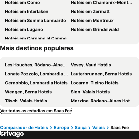
Hotéis em Como
Hotéis em Chamonix-Mont-Blanc
Borgo di Macugnaga
Monte Rosa Star
BaseCamp Hotel
Hotel Adonis
Hotéis em Interlaken
Hotéis em Zermatt
Gornergrat Bahn
Iglu-Dorf Zermatt
3100 Kulmhotel Gornergrat
Hotel Klein Matterhorn
Hotéis em Somma Lombardo
Hotéis em Montreux
Forest Fun Park
Barrage de la Grande Dixence
Hotel Signal
Schweizerhof Zermatt
Hotéis em Lugano
Hotéis em Grindelwald
Terme di Premia
Truemmelbach Falls
BEAUSiTE Zermatt
Hotel Alphubel
Hotéis em Cardano al Campo
Roman-Irish Night
Lago Mayen
Hotel Simi
Hotel Astoria
Mais destinos populares
Dorfplatz
Hotel Weisshorn
Mountain Exposure Zermatt
Antares
Hotel Mountain Paradise
Les Houches, Ródano-Alpes Hotéis
Vevey, Vaud Hotéis
Wellnesshotel Schweizerhof
Hotel Bristol
Lonate Pozzolo, Lombardia Hotéis
Lauterbrunnen, Berna Hotéis
Hotel Europa
Hotel Täscherhof
Cernobbio, Lombardia Hotéis
Locarno, Ticino Hotéis
Elite
Hotel Holiday
Wengen, Berna Hotéis
Sion, Valais Hotéis
Hotel Daniela
Hotel Derby
Täsch, Valais Hotéis
Morzine, Ródano-Alpes Hotéis
Hotel Marmotte
The Capra Saas-Fee
Stresa, Piemonte Hotéis
Bulle, Friburgo Hotéis
Ver todas as estadias em Saas Fee
Navigare Resorts
Best Western Metropol Grand
Breuil-Cervinia, Vale da Aosta Hotéis
Martigny, Valais Hotéis
Boutique Hotel La Gorge
Hotel Allalin Relais Du Silence
Comparador de Hotéis
Europa
Suíça
Valais
Saas Fee
Oleggio, Piemonte Hotéis
Montano Lucino, Lombardia Hotéis
Hotel Etoile
Elite Alpine Lodge
Kandersteg, Berna Hotéis
Vizzola Ticino, Lombardia Hotéis
Alpenperle
Amber Ski-in/out Hotel & Spa