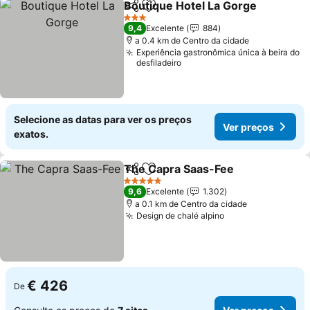
Boutique Hotel La Gorge
Partilhar
Adicionar aos favoritos
3 Estrelas
9,4
Excelente
884
a 0.4 km de Centro da cidade
Experiência gastronômica única à beira do
desfiladeiro
Selecione as datas para ver os preços
Ver preços
exatos.
The Capra Saas-Fee
Partilhar
Adicionar aos favoritos
5 Estrelas
9,6
Excelente
1.302
a 0.1 km de Centro da cidade
Design de chalé alpino
€ 426
De