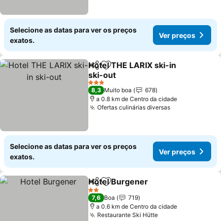
Selecione as datas para ver os preços
Ver preços
exatos.
Hotel THE LARIX ski-in
Partilhar
Adicionar aos favoritos
ski-out
3 Estrelas
8,3
Muito boa
678
a 0.8 km de Centro da cidade
Ofertas culinárias diversas
Selecione as datas para ver os preços
Ver preços
exatos.
Hotel Burgener
Partilhar
Adicionar aos favoritos
2 Estrelas
7,6
Boa
719
a 0.6 km de Centro da cidade
Restaurante Ski Hütte