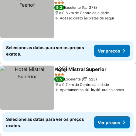
Partilhar
Adicionar aos favoritos
3 Estrelas
9,3
Excelente
378
a 0.6 km de Centro da cidade
Acesso direto às pistas de esqui
Selecione as datas para ver os preços
Ver preços
exatos.
Hotel Mistral Superior
Partilhar
Adicionar aos favoritos
3 Estrelas
9,5
Excelente
523
a 0.7 km de Centro da cidade
Apartamentos ski-in/ski-out no anexo
Selecione as datas para ver os preços
Ver preços
exatos.