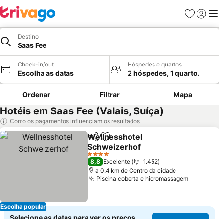
Favoritos
Iniciar
Me
Destino
Saas Fee
Check-in/out
Hóspedes e quartos
Escolha as datas
2 hóspedes, 1 quarto.
Ordenar
Filtrar
Mapa
Hotéis em Saas Fee (Valais, Suíça)
Como os pagamentos influenciam os resultados
Wellnesshotel
Partilhar
Adicionar aos favoritos
Schweizerhof
4 Estrelas
8,8
Excelente
1.452
a 0.4 km de Centro da cidade
Piscina coberta e hidromassagem
Escolha popular
Selecione as datas para ver os preços