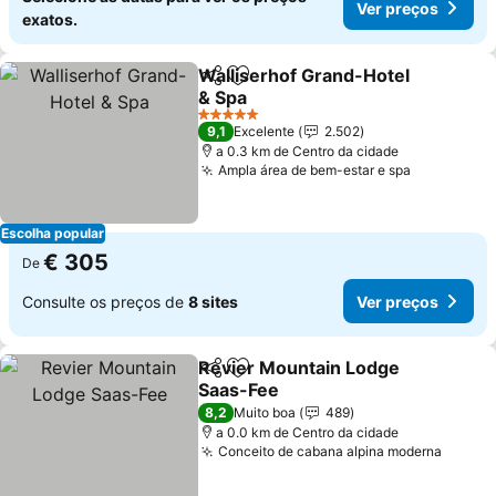
Ver preços
exatos.
Walliserhof Grand-Hotel
Partilhar
Adicionar aos favoritos
& Spa
5 Estrelas
9,1
Excelente
2.502
a 0.3 km de Centro da cidade
Ampla área de bem-estar e spa
Escolha popular
€ 305
De
Consulte os preços de
8 sites
Ver preços
Revier Mountain Lodge
Partilhar
Adicionar aos favoritos
Saas-Fee
8,2
Muito boa
489
a 0.0 km de Centro da cidade
Conceito de cabana alpina moderna