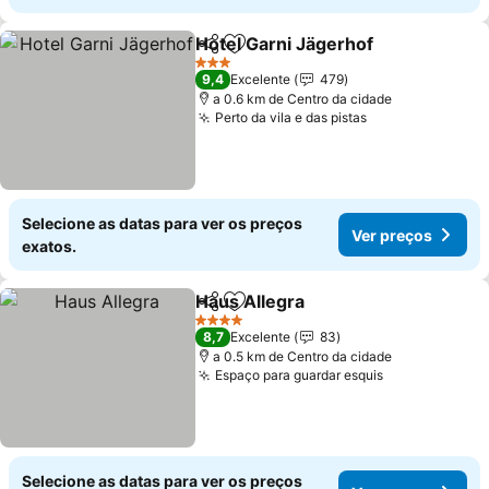
Hotel Garni Jägerhof
Partilhar
Adicionar aos favoritos
3 Estrelas
9,4
Excelente
479
a 0.6 km de Centro da cidade
Perto da vila e das pistas
Selecione as datas para ver os preços
Ver preços
exatos.
Haus Allegra
Partilhar
Adicionar aos favoritos
4 Estrelas
8,7
Excelente
83
a 0.5 km de Centro da cidade
Espaço para guardar esquis
Selecione as datas para ver os preços