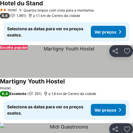
Hotel du Stand
Hotel
Quartos limpos com vista para a montanha
2 Estrelas
6,6
1.961
a 1.1 km de Centro da cidade
Selecione as datas para ver os preços
Ver preços
exatos.
Escolha popular
Partilhar
Ad
Martigny Youth Hostel
Hostel
9,4
Excelente
261
a 1.8 km de Centro da cidade
Selecione as datas para ver os preços
Ver preços
exatos.
Partilhar
Ad