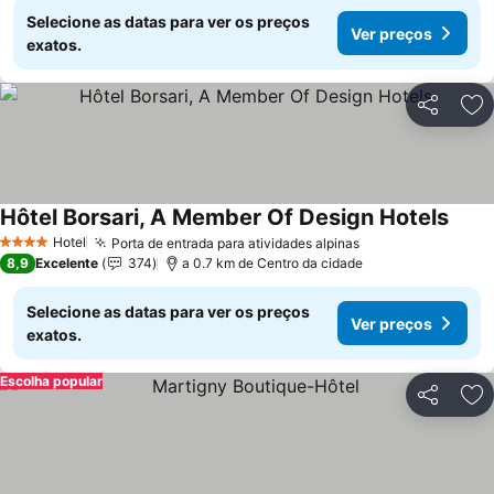
Selecione as datas para ver os preços
Ver preços
exatos.
Partilhar
Ad
Hôtel Borsari, A Member Of Design Hotels
Hotel
Porta de entrada para atividades alpinas
4 Estrelas
8,9
Excelente
374
a 0.7 km de Centro da cidade
Selecione as datas para ver os preços
Ver preços
exatos.
Escolha popular
Partilhar
Ad