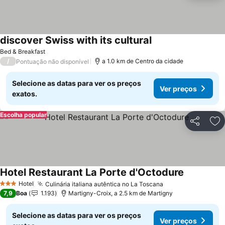
discover Swiss with its cultural
Bed & Breakfast
/
a 1.0 km de Centro da cidade
Pontuação não disponível
Selecione as datas para ver os preços
Ver preços
exatos.
Escolha popular
Partilhar
Ad
Hotel Restaurant La Porte d'Octodure
Hotel
Culinária italiana autêntica no La Toscana
3 Estrelas
7,9
Boa
1.193
Martigny-Croix, a 2.5 km de Martigny
Selecione as datas para ver os preços
Ver preços