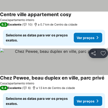
Centre ville appartement cosy
Casa/apartamento inteiro
9,3
Excelente
10
a 0.7 km de Centro da cidade
Selecione as datas para ver os preços
Ver preços
exatos.
Partilhar
Ad
Chez Pewee, beau duplex en ville, parc privé
Casa/apartamento inteiro
9,4
Excelente
6
a 1.5 km de Centro da cidade
Selecione as datas para ver os preços
Ver preços
exatos.