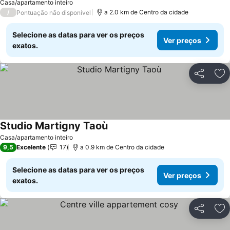
Casa/apartamento inteiro
/
a 2.0 km de Centro da cidade
Pontuação não disponível
Selecione as datas para ver os preços
Ver preços
exatos.
Partilhar
Ad
Studio Martigny Taoù
Casa/apartamento inteiro
9,5
Excelente
17
a 0.9 km de Centro da cidade
Selecione as datas para ver os preços
Ver preços
exatos.
Partilhar
Ad