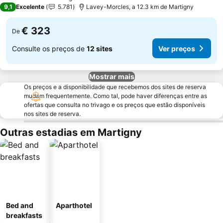
4 Estrelas
9,1
Excelente
5.781
Lavey-Morcles, a 12.3 km de Martigny
€ 323
De
Consulte os preços de
12 sites
Ver preços
Mostrar mais
Os preços e a disponibilidade que recebemos dos sites de reserva
mudam frequentemente. Como tal, pode haver diferenças entre as
ofertas que consulta no trivago e os preços que estão disponíveis
nos sites de reserva.
Outras estadias em Martigny
Bed and
Aparthotel
breakfasts