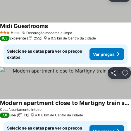
Midi Guestrooms
Hotel
Decoração moderna e limpa
3 Estrelas
9,3
Excelente
255
a 0.5 km de Centro da cidade
Selecione as datas para ver os preços
Ver preços
exatos.
Partilhar
Ad
Modern apartment close to Martigny train station
Casa/apartamento inteiro
7,8
Boa
11
a 0.8 km de Centro da cidade
Selecione as datas para ver os preços