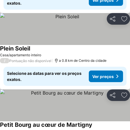
Ver preços
exatos.
Partilhar
Ad
Plein Soleil
Casa/apartamento inteiro
/
a 0.8 km de Centro da cidade
Pontuação não disponível
Selecione as datas para ver os preços
Ver preços
exatos.
Partilhar
Ad
Petit Bourg au cœur de Martigny