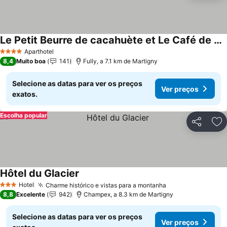
Le Petit Beurre de cacahuète et Le Café de Paris
Aparthotel
4 Estrelas
8,4
Muito boa
141
Fully, a 7.1 km de Martigny
Selecione as datas para ver os preços
Ver preços
exatos.
Escolha popular
Partilhar
Ad
Hôtel du Glacier
Hotel
Charme histórico e vistas para a montanha
3 Estrelas
8,8
Excelente
942
Champex, a 8.3 km de Martigny
Selecione as datas para ver os preços
Ver preços