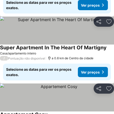
Selecione as datas para ver os preços
Ver preços
exatos.
Partilhar
Ad
Super Apartment In The Heart Of Martigny
Casa/apartamento inteiro
/
a 0.6 km de Centro da cidade
Pontuação não disponível
Selecione as datas para ver os preços
Ver preços
exatos.
Partilhar
Ad