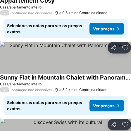
Appartement Cosy
Casa/apartamento inteiro
/
a 0.6 km de Centro da cidade
Pontuação não disponível
Selecione as datas para ver os preços
Ver preços
exatos.
Partilhar
Ad
Sunny Flat in Mountain Chalet with Panoramic Views
Casa/apartamento inteiro
/
a 3.2 km de Centro da cidade
Pontuação não disponível
Selecione as datas para ver os preços
Ver preços
exatos.
Partilhar
Ad