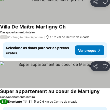
Partilhar
Ad
Villa De Maitre Martigny Ch
Casa/apartamento inteiro
/
a 1.2 km de Centro da cidade
Pontuação não disponível
Selecione as datas para ver os preços
Ver preços
exatos.
Partilhar
Ad
Super appartement au coeur de Martigny
Casa/apartamento inteiro
8,7
Excelente
3
a 0.6 km de Centro da cidade