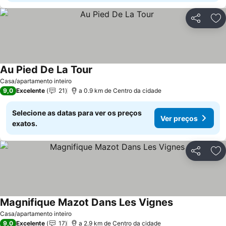
Partilhar
Ad
Au Pied De La Tour
Casa/apartamento inteiro
9,0
Excelente
21
a 0.9 km de Centro da cidade
Selecione as datas para ver os preços
Ver preços
exatos.
Partilhar
Ad
Magnifique Mazot Dans Les Vignes
Casa/apartamento inteiro
9,0
Excelente
17
a 2.9 km de Centro da cidade