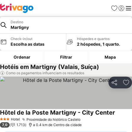
Favoritos
Iniciar
Me
Destino
Martigny
Check-in/out
Hóspedes e quartos
Escolha as datas
2 hóspedes, 1 quarto.
Ordenar
Filtrar
Mapa
Hotéis em Martigny (Valais, Suíça)
Como os pagamentos influenciam os resultados
Partilhar
Ad
Hôtel de la Poste Martigny - City Center
Hotel
Proximidade do histórico Castelo
3 Estrelas
7,0
1.713
a 0.4 km de Centro da cidade