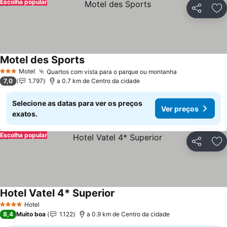
Escolha popular
Partilhar
Ad
Motel des Sports
Motel
Quartos com vista para o parque ou montanha
3 Estrelas
7,0
1.797
a 0.7 km de Centro da cidade
Selecione as datas para ver os preços
Ver preços
exatos.
Escolha popular
Partilhar
Ad
Hotel Vatel 4* Superior
Hotel
4 Estrelas
8,4
Muito boa
1.122
a 0.9 km de Centro da cidade