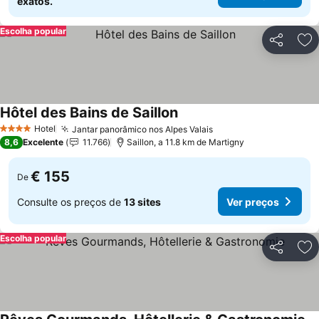
exatos.
Escolha popular
Partilhar
Ad
Hôtel des Bains de Saillon
Hotel
Jantar panorâmico nos Alpes Valais
4 Estrelas
8,6
Excelente
11.766
Saillon, a 11.8 km de Martigny
€ 155
De
Consulte os preços de
13 sites
Ver preços
Escolha popular
Partilhar
Ad