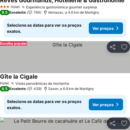
Rêves Gourmands, Hôtellerie & Gastronomie
Hotel
Experiência gastronômica gourmet surpresa
3 Estrelas
9,5
Excelente
764
Vernayaz, a 4.6 km de Martigny
Selecione as datas para ver os preços
Ver preços
exatos.
Escolha popular
Partilhar
Ad
Gîte la Cigale
Hotel
Vistas panorâmicas da montanha
8,5
Excelente
439
Saxon, a 6.9 km de Martigny
Selecione as datas para ver os preços
Ver preços
exatos.
Partilhar
Ad