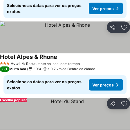
Selecione as datas para ver os preços
Ver preços
exatos.
Partilhar
Ad
Hotel Alpes & Rhone
Hotel
Restaurante no local com terraço
3 Estrelas
8,1
Muito boa
196
a 0.7 km de Centro da cidade
Selecione as datas para ver os preços
Ver preços
exatos.
Escolha popular
Partilhar
Ad