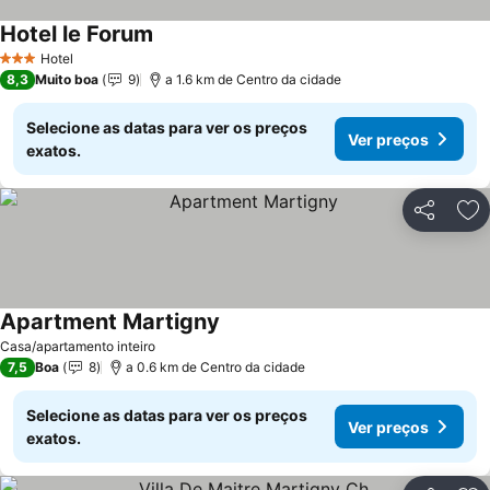
Hotel le Forum
Hotel
3 Estrelas
8,3
Muito boa
9
a 1.6 km de Centro da cidade
Selecione as datas para ver os preços
Ver preços
exatos.
Partilhar
Ad
Apartment Martigny
Casa/apartamento inteiro
7,5
Boa
8
a 0.6 km de Centro da cidade
Selecione as datas para ver os preços
Ver preços
exatos.