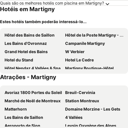
Quais são os melhores hotéis com piscina em Martigny?
Hotéis em Martigny
Estes hotéis também poderão interessá-lo...
Hôtel des Bains de Saillon
Hôtel de la Poste Martigny - City Center
Les Bains d'Ovronnaz
Campanile Martigny
Grand Hotel des Bains
W Verbier
Hotel du Stand
Hotel Le Cedre
Hôtel Nendaz 4 Vallées & Spa
Martigny Boutique-Hôtel
Atrações - Martigny
Guesthouse Hotel Between
Hotel Vatel 4* Superior
Hotel Montpelier
Hotel Bristol Verbier
Avoriaz 1800 Portes du Soleil
Breuil-Cervinia
PAPILL'ON - Boutique Hotel
La Vallée Hôtel &Spa
Marché de Noël de Montreux
Station Montreux
Hotel Suisse
Gîte la Cigale
Matterhorn
Domaine Morzine - Les Gets
Hotel Restaurant Le Giétroz
Hôtel de Verbier SUP
Les Bains de Saillon
4 Vallées
Residence & Spa Vallorcine Mont Blanc
Hôtel Restaurant la Couronne
Aeroporto de Sion
Leysin Oxygène des Alpes
Boutique Hotel Beau-Séjour & Spa
Midi Guestrooms