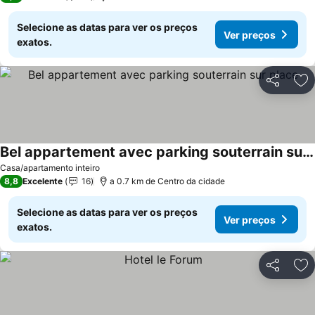
Selecione as datas para ver os preços
Ver preços
exatos.
Partilhar
Ad
Bel appartement avec parking souterrain sur place
Casa/apartamento inteiro
8,8
Excelente
16
a 0.7 km de Centro da cidade
Selecione as datas para ver os preços
Ver preços
exatos.
Partilhar
Ad