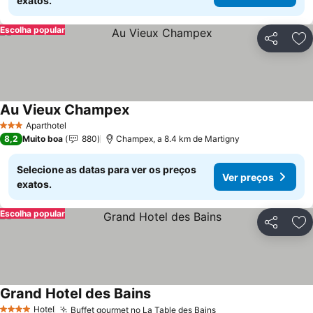
exatos.
Escolha popular
Partilhar
Ad
Au Vieux Champex
Aparthotel
3 Estrelas
8,2
Muito boa
880
Champex, a 8.4 km de Martigny
Selecione as datas para ver os preços
Ver preços
exatos.
Escolha popular
Partilhar
Ad
Grand Hotel des Bains
Hotel
Buffet gourmet no La Table des Bains