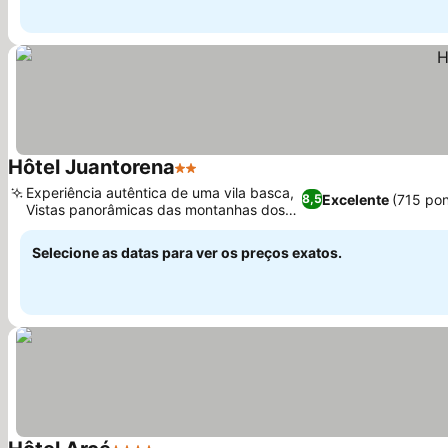
Hôtel Juantorena
2 Estrelas
Ver preços
Experiência autêntica de uma vila basca,
Excelente
(715 po
8,5
Vistas panorâmicas das montanhas dos
Ver preços
Pireneus
Selecione as datas para ver os preços exatos.