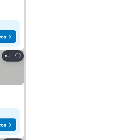
ços
Adicionar aos favoritos
Partilhar
ços