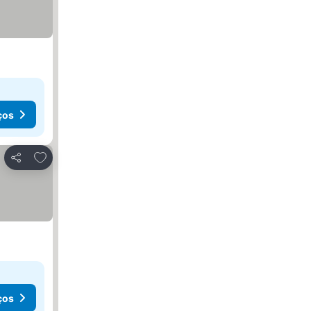
ços
Adicionar aos favoritos
Partilhar
ços