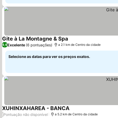
Gite à La Montagne & Spa
Ver preços
Excelente
(6 pontuações)
9,6
a 2.1 km de Centro da cidade
Selecione as datas para ver os preços exatos.
XUHINXAHAREA - BANCA
Ver preços
Pontuação não disponível
/
a 5.2 km de Centro da cidade