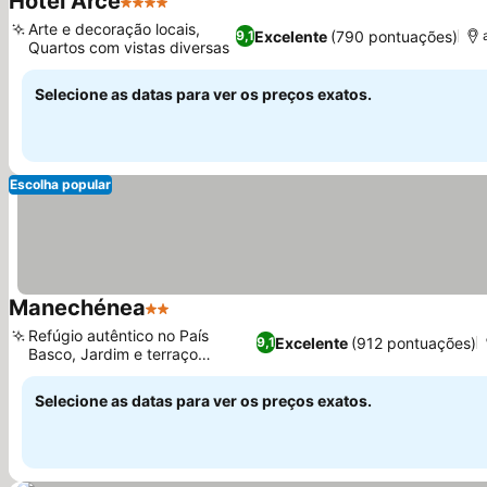
Hôtel Arcé
4 Estrelas
Ver preços
Arte e decoração locais,
Excelente
(790 pontuações)
9,1
Quartos com vistas diversas
Ver preços
Selecione as datas para ver os preços exatos.
Escolha popular
Manechénea
2 Estrelas
Ver preços
Refúgio autêntico no País
Excelente
(912 pontuações)
9,1
Basco, Jardim e terraço
Ver preços
tranquilos
Selecione as datas para ver os preços exatos.