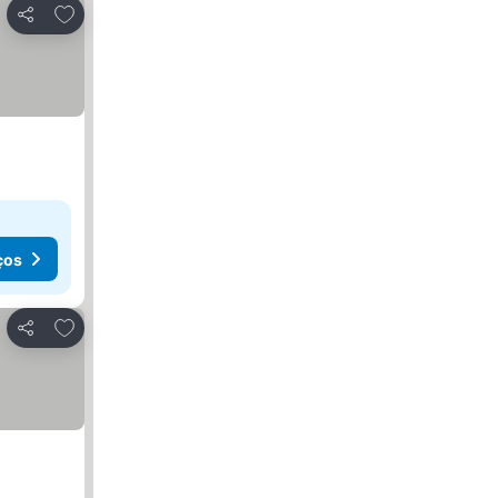
Adicionar aos favoritos
Partilhar
ços
Adicionar aos favoritos
Partilhar