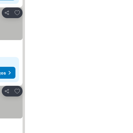
Adicionar aos favoritos
Partilhar
ços
Adicionar aos favoritos
Partilhar