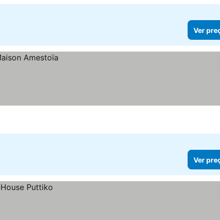
Ver pre
Ver pre