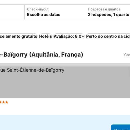
Check-in/out
Hóspedes e quartos
Escolha as datas
2 hóspedes, 1 quarto
celamento gratuito
Hotéis
Avaliação: 8,0+
Perto do centro da ci
-Baïgorry (Aquitânia, França)
Com
3 Estrelas
Ver preços