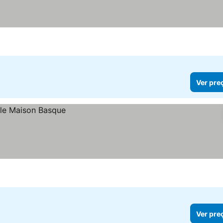
Ver pre
Ver pre