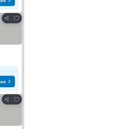
ços
Adicionar aos favoritos
Partilhar
ços
Adicionar aos favoritos
Partilhar