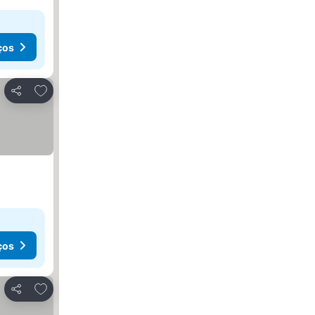
ços
Adicionar aos favoritos
Partilhar
ços
Adicionar aos favoritos
Partilhar