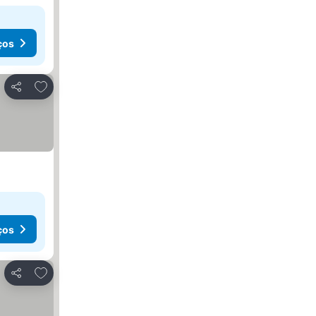
ços
Adicionar aos favoritos
Partilhar
ços
Adicionar aos favoritos
Partilhar