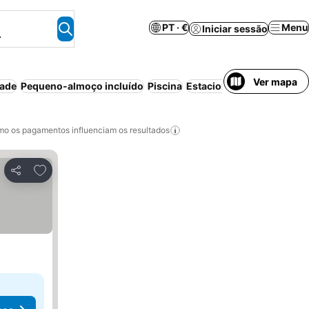
PT · €
Menu
Iniciar sessão
.
Ver mapa
dade
Pequeno-almoço incluído
Piscina
Estacionamento
Aparthot
o os pagamentos influenciam os resultados
Adicionar aos favoritos
Partilhar