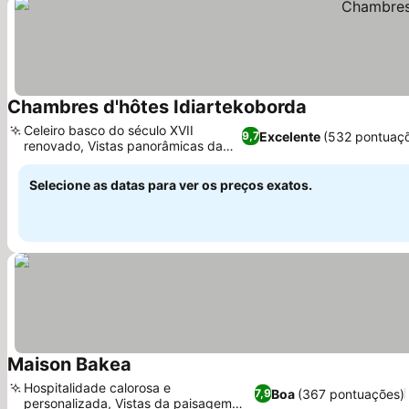
Chambres d'hôtes Idiartekoborda
Ver preços
Celeiro basco do século XVII
Excelente
(532 pontuaç
9,7
renovado, Vistas panorâmicas da
Ver preços
montanha
Selecione as datas para ver os preços exatos.
Maison Bakea
Ver preços
Hospitalidade calorosa e
Boa
(367 pontuações)
7,9
personalizada, Vistas da paisagem