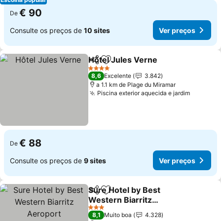
€ 90
De
Consulte os preços de
10 sites
Ver preços
Hôtel Jules Verne
Partilhar
Adicionar aos favoritos
4 Estrelas
8,6
Excelente
3.842
a 1.1 km de Plage du Miramar
Piscina exterior aquecida e jardim
€ 88
De
Consulte os preços de
9 sites
Ver preços
Sure Hotel by Best
Partilhar
Adicionar aos favoritos
Western Biarritz
Aeroport
3 Estrelas
8,1
Muito boa
4.328