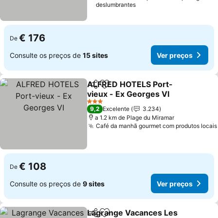
deslumbrantes
€ 176
De
Consulte os preços de
15 sites
Ver preços
ALFRED HOTELS Port-
Partilhar
Adicionar aos favoritos
vieux - Ex Georges VI
3 Estrelas
9,2
Excelente
3.234
a 1.2 km de Plage du Miramar
Café da manhã gourmet com produtos locais
€ 108
De
Consulte os preços de
9 sites
Ver preços
Lagrange Vacances Les
Partilhar
Adicionar aos favoritos