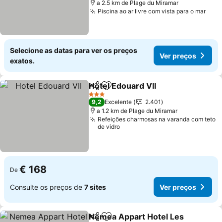
a 2.5 km de Plage du Miramar
Piscina ao ar livre com vista para o mar
Selecione as datas para ver os preços
Ver preços
exatos.
Hotel Edouard VII
Partilhar
Adicionar aos favoritos
3 Estrelas
9,2
Excelente
2.401
a 1.2 km de Plage du Miramar
Refeições charmosas na varanda com teto
de vidro
€ 168
De
Consulte os preços de
7 sites
Ver preços
Nemea Appart Hotel Les
Partilhar
Adicionar aos favoritos