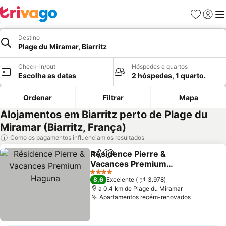
Favoritos
Iniciar
Me
Destino
Plage du Miramar, Biarritz
Check-in/out
Hóspedes e quartos
Escolha as datas
2 hóspedes, 1 quarto.
Ordenar
Filtrar
Mapa
Alojamentos em Biarritz perto de Plage du
Miramar (Biarritz, França)
Como os pagamentos influenciam os resultados
Résidence Pierre &
Partilhar
Adicionar aos favoritos
Vacances Premium
Haguna
4 Estrelas
8,6
Excelente
3.978
a 0.4 km de Plage du Miramar
Apartamentos recém-renovados