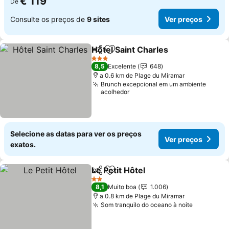
€ 119
De
Consulte os preços de
9 sites
Ver preços
Hôtel Saint Charles
Partilhar
Adicionar aos favoritos
3 Estrelas
8,5
Excelente
648
a 0.6 km de Plage du Miramar
Brunch excepcional em um ambiente
acolhedor
Selecione as datas para ver os preços
Ver preços
exatos.
Le Petit Hôtel
Partilhar
Adicionar aos favoritos
2 Estrelas
8,1
Muito boa
1.006
a 0.8 km de Plage du Miramar
Som tranquilo do oceano à noite