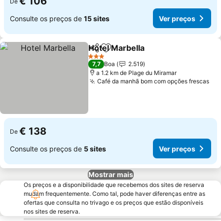
€ 106
De
Consulte os preços de
15 sites
Ver preços
Hotel Marbella
Partilhar
Adicionar aos favoritos
3 Estrelas
7,7
Boa
2.519
a 1.2 km de Plage du Miramar
Café da manhã bom com opções frescas
€ 138
De
Consulte os preços de
5 sites
Ver preços
Mostrar mais
Os preços e a disponibilidade que recebemos dos sites de reserva
mudam frequentemente. Como tal, pode haver diferenças entre as
ofertas que consulta no trivago e os preços que estão disponíveis
nos sites de reserva.