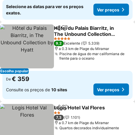
Selecione as datas para ver os preços
Ver preços
exatos.
Hôtel du Palais Biarritz, in
Partilhar
Adicionar aos favoritos
The Unbound Collection
by Hyatt
5 Estrelas
9,2
Excelente
5.339
a 0.3 km de Plage du Miramar
Piscina de água do mar californiana de
frente para o oceano
Escolha popular
€ 359
De
Consulte os preços de
10 sites
Ver preços
Logis Hotel Val Flores
Partilhar
Adicionar aos favoritos
2 Estrelas
7,3
1.101
a 0.7 km de Plage du Miramar
Quartos decorados individualmente