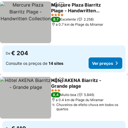
Mercure Plaza Biarritz
Partilhar
Adicionar aos favoritos
Plage - Handwritten
Collection
4 Estrelas
8,7
Excelente
2.258
a 0.7 km de Plage du Miramar
€ 204
De
Consulte os preços de
14 sites
Ver preços
Hôtel AKENA Biarritz -
Partilhar
Adicionar aos favoritos
Grande plage
3 Estrelas
8,4
Muito boa
5.846
a 0.4 km de Plage du Miramar
Chuveiros de efeito chuva em todos os
quartos