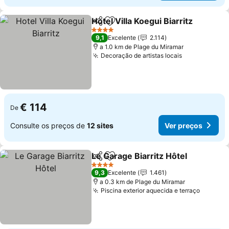
Hotel Villa Koegui Biarritz
Partilhar
Adicionar aos favoritos
4 Estrelas
9,1
Excelente
2.114
a 1.0 km de Plage du Miramar
Decoração de artistas locais
€ 114
De
Consulte os preços de
12 sites
Ver preços
Le Garage Biarritz Hôtel
Partilhar
Adicionar aos favoritos
4 Estrelas
9,3
Excelente
1.461
a 0.3 km de Plage du Miramar
Piscina exterior aquecida e terraço