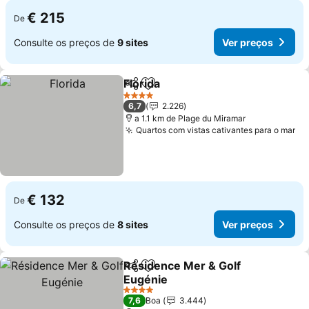
€ 215
De
Consulte os preços de
9 sites
Ver preços
Florida
Partilhar
Adicionar aos favoritos
4 Estrelas
6,7
2.226
a 1.1 km de Plage du Miramar
Quartos com vistas cativantes para o mar
€ 132
De
Consulte os preços de
8 sites
Ver preços
Résidence Mer & Golf
Partilhar
Adicionar aos favoritos
Eugénie
4 Estrelas
7,6
Boa
3.444