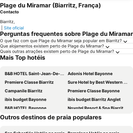
Plage du Miramar (Biarritz, França)
Contacto
Biarritz
,
|
Site oficial
Perguntas frequentes sobre Plage du Miramar
O que faz com que Plage du Miramar seja popular em Biarritz?
Que alojamentos existem perto de Plage du Miramar?
Quais outras atrações existem perto de Plage du Miramar?
Mais Top hotéis
B&B HOTEL Saint-Jean-De-Luz
Adonis Hotel Bayonne
Premiere Classe Biarritz
Sure Hotel by Best Western Biarritz Aeroport
Campanile Biarritz
Premiere Classe Bayonne
ibis budget Bayonne
ibis budget Biarritz Anglet
B&B HOTEL Bayonne
Novotel Resort & Spa Biarritz Anglet
Outros destinos de praia populares
B&B HOTEL Bayonne Tarnos
Hôtel Les Genêts Bayonne
ibis budget Ciboure Saint Jean de Luz
Kyriad ECO - Anglet