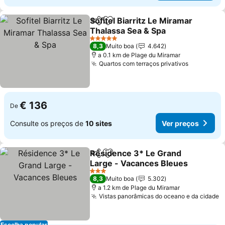
Sofitel Biarritz Le Miramar
Partilhar
Adicionar aos favoritos
Thalassa Sea & Spa
5 Estrelas
8,3
Muito boa
4.642
a 0.1 km de Plage du Miramar
Quartos com terraços privativos
€ 136
De
Consulte os preços de
10 sites
Ver preços
Résidence 3* Le Grand
Partilhar
Adicionar aos favoritos
Large - Vacances Bleues
3 Estrelas
8,3
Muito boa
5.302
a 1.2 km de Plage du Miramar
Vistas panorâmicas do oceano e da cidade
Escolha popular