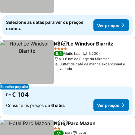
Selecione as datas para ver os preços
Ver preços
exatos.
Hôtel Le Windsor Biarritz
Partilhar
Adicionar aos favoritos
4 Estrelas
8,4
Muito boa
5.200
a 0.6 km de Plage du Miramar
Buffet de café da manhã excepcional e
variado
Escolha popular
€ 104
De
Consulte os preços de
6 sites
Ver preços
Hotel Parc Mazon
Partilhar
Adicionar aos favoritos
2 Estrelas
7,9
Boa
979