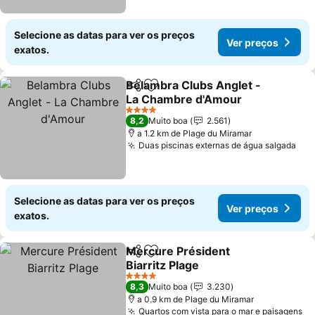
Selecione as datas para ver os preços
Ver preços
exatos.
Belambra Clubs Anglet -
Partilhar
Adicionar aos favoritos
La Chambre d'Amour
4 Estrelas
8,2
Muito boa
2.561
a 1.2 km de Plage du Miramar
Duas piscinas externas de água salgada
Selecione as datas para ver os preços
Ver preços
exatos.
Mercure Président
Partilhar
Adicionar aos favoritos
Biarritz Plage
4 Estrelas
8,3
Muito boa
3.230
a 0.9 km de Plage du Miramar
Quartos com vista para o mar e paisagens