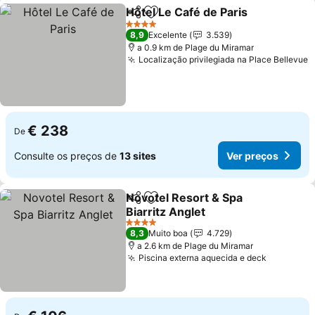
Hôtel Le Café de Paris
Partilhar
Adicionar aos favoritos
4 Estrelas
8,9
Excelente
3.539
a 0.9 km de Plage du Miramar
Localização privilegiada na Place Bellevue
€ 238
De
Consulte os preços de
13 sites
Ver preços
Novotel Resort & Spa
Partilhar
Adicionar aos favoritos
Biarritz Anglet
4 Estrelas
8,3
Muito boa
4.729
a 2.6 km de Plage du Miramar
Piscina externa aquecida e deck