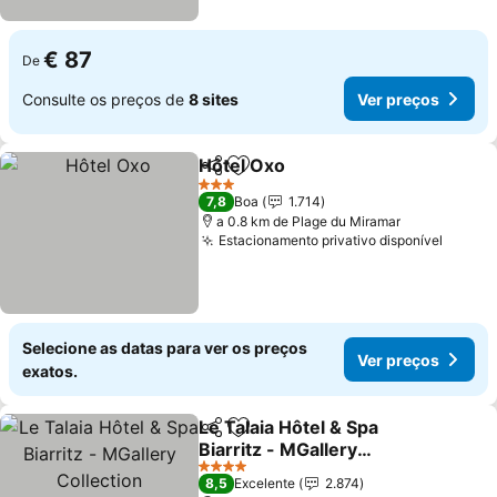
€ 87
De
Consulte os preços de
8 sites
Ver preços
Hôtel Oxo
Partilhar
Adicionar aos favoritos
3 Estrelas
7,8
Boa
1.714
a 0.8 km de Plage du Miramar
Estacionamento privativo disponível
Selecione as datas para ver os preços
Ver preços
exatos.
Le Talaia Hôtel & Spa
Partilhar
Adicionar aos favoritos
Biarritz - MGallery
Collection
4 Estrelas
8,5
Excelente
2.874