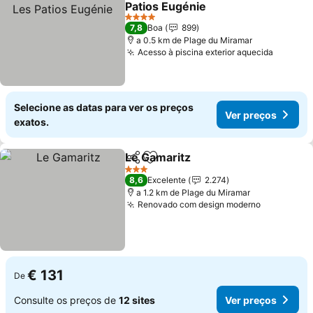
Patios Eugénie
4 Estrelas
7,8
Boa
899
a 0.5 km de Plage du Miramar
Acesso à piscina exterior aquecida
Selecione as datas para ver os preços
Ver preços
exatos.
Le Gamaritz
Partilhar
Adicionar aos favoritos
3 Estrelas
8,6
Excelente
2.274
a 1.2 km de Plage du Miramar
Renovado com design moderno
€ 131
De
Consulte os preços de
12 sites
Ver preços