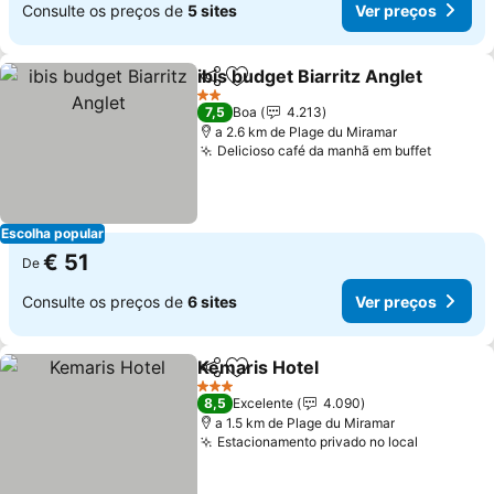
Consulte os preços de
5 sites
Ver preços
ibis budget Biarritz Anglet
Partilhar
Adicionar aos favoritos
2 Estrelas
7,5
Boa
4.213
a 2.6 km de Plage du Miramar
Delicioso café da manhã em buffet
Escolha popular
€ 51
De
Consulte os preços de
6 sites
Ver preços
Kemaris Hotel
Partilhar
Adicionar aos favoritos
3 Estrelas
8,5
Excelente
4.090
a 1.5 km de Plage du Miramar
Estacionamento privado no local