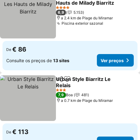
Hauts de Milady Biarritz
4 Estrelas
6,9
5.153
a 2.4 km de Plage du Miramar
Piscina exterior sazonal
€ 86
De
Consulte os preços de
13 sites
Ver preços
Urban Style Biarritz Le
Partilhar
Adicionar aos favoritos
Relais
3 Estrelas
7,9
Boa
481
a 0.7 km de Plage du Miramar
€ 113
De