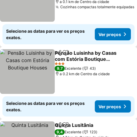
a 0.1 km de Centro da cidade
Cozinhas compactas totalmente equipadas
Selecione as datas para ver os preços
Ver preços
exatos.
Pensão Luisinha by Casas
Partilhar
Adicionar aos favoritos
com Estória Boutique
Houses
3 Estrelas
9,7
Excelente
43
a 0.2 km de Centro da cidade
Selecione as datas para ver os preços
Ver preços
exatos.
Quinta Lusitânia
Partilhar
Adicionar aos favoritos
9,4
Excelente
123