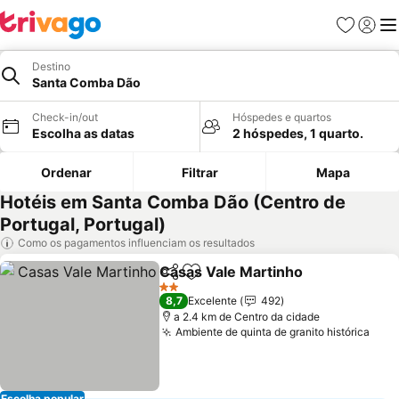
Favoritos
Iniciar
Me
Destino
Santa Comba Dão
Check-in/out
Hóspedes e quartos
Escolha as datas
2 hóspedes, 1 quarto.
Ordenar
Filtrar
Mapa
Hotéis em Santa Comba Dão (Centro de
Portugal, Portugal)
Como os pagamentos influenciam os resultados
Casas Vale Martinho
Partilhar
Adicionar aos favoritos
2 Estrelas
8,7
Excelente
492
a 2.4 km de Centro da cidade
Ambiente de quinta de granito histórica
Escolha popular