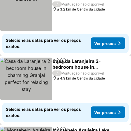
/
Pontuação não disponível
a 3.2 km de Centro da cidade
Selecione as datas para ver os preços
Ver preços
exatos.
Casa da Laranjeira 2-
Partilhar
Adicionar aos favoritos
bedroom house in
charming Granjal perfect
/
Pontuação não disponível
for relaxing stay
a 4.9 km de Centro da cidade
Selecione as datas para ver os preços
Ver preços
exatos.
Montebelo Aguieira Lake