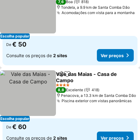
7,6
Boa
818
Tondela, a 9.9 km de Santa Comba Dão
Acomodações com vista para a montanha
Escolha popular
€ 50
De
Consulte os preços de
2 sites
Ver preços
Vale das Maias - Casa de
Partilhar
Adicionar aos favoritos
Campo
4 Estrelas
8,8
Excelente
418
Penacova, a 13.3 km de Santa Comba Dão
Piscina exterior com vistas panorâmicas
Escolha popular
€ 60
De
Consulte os preços de
2 sites
Ver preços