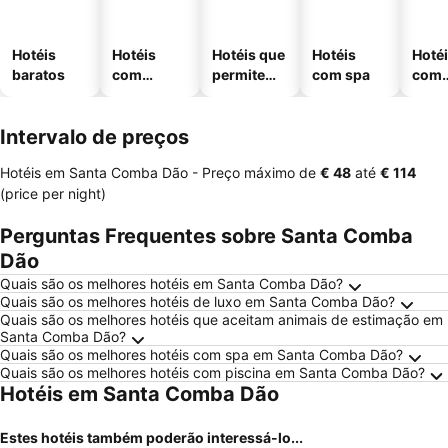
Hotéis
Hotéis
Hotéis que
Hotéis
Hoté
baratos
com
permitem
com spa
com
piscinas
animais
esta
ment
Intervalo de preços
Hotéis em Santa Comba Dão -
Preço máximo
de
‎€ 48
até
‎€ 114
(price per night)
Perguntas Frequentes sobre Santa Comba
Dão
Quais são os melhores hotéis em Santa Comba Dão?
Quais são os melhores hotéis de luxo em Santa Comba Dão?
Quais são os melhores hotéis que aceitam animais de estimação em
Santa Comba Dão?
Quais são os melhores hotéis com spa em Santa Comba Dão?
Quais são os melhores hotéis com piscina em Santa Comba Dão?
Hotéis em Santa Comba Dão
Estes hotéis também poderão interessá-lo...