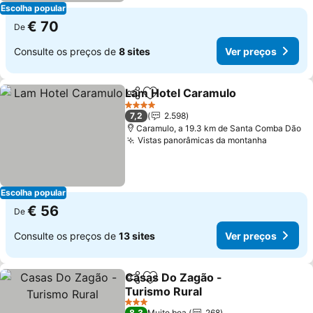
Escolha popular
€ 70
De
Consulte os preços de
8 sites
Ver preços
Lam Hotel Caramulo
Partilhar
Adicionar aos favoritos
4 Estrelas
7,2
2.598
Caramulo, a 19.3 km de Santa Comba Dão
Vistas panorâmicas da montanha
Escolha popular
€ 56
De
Consulte os preços de
13 sites
Ver preços
Casas Do Zagão -
Partilhar
Adicionar aos favoritos
Turismo Rural
3 Estrelas
8,3
Muito boa
268