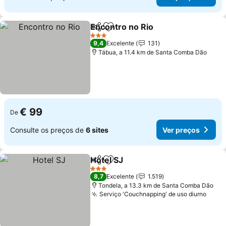
Encontro no Rio
Partilhar
Adicionar aos favoritos
3 Estrelas
9,4
Excelente
131
Tábua, a 11.4 km de Santa Comba Dão
€ 99
De
Consulte os preços de
6 sites
Ver preços
Hotel SJ
Partilhar
Adicionar aos favoritos
3 Estrelas
8,7
Excelente
1.519
Tondela, a 13.3 km de Santa Comba Dão
Serviço 'Couchnapping' de uso diurno