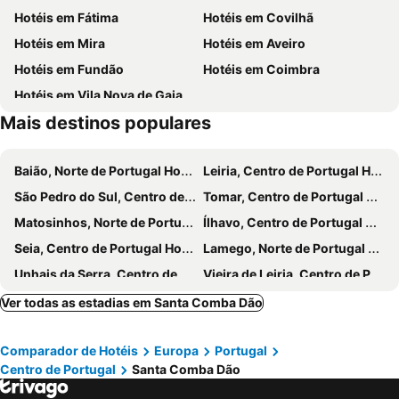
Hotéis em Fátima
Hotéis em Covilhã
Estádio Cidade de Coimbra
Fluvial de Avô
Hotéis em Mira
Hotéis em Aveiro
Parque de Campismo Curral do Negro Gouveia
Cascata da Cabreia
Hotéis em Fundão
Hotéis em Coimbra
Aristides de Sousa Mendes Foundation
Serra da Atalhada
Hotéis em Vila Nova de Gaia
Praia Fluvial do Reconquinho
Convento Santa Cruz do Buçaco
Mais destinos populares
Obelisco da Batalha do Buçaco
Arco romano da Bobadela
Vila de Avô
Fonte Nova
Baião, Norte de Portugal Hotéis
Leiria, Centro de Portugal Hotéis
Museu Grão Vasco
Praia Fluvial das Canaveias
São Pedro do Sul, Centro de Portugal Hotéis
Tomar, Centro de Portugal Hotéis
Eiras Retail Park
Matosinhos, Norte de Portugal Hotéis
Ílhavo, Centro de Portugal Hotéis
Seia, Centro de Portugal Hotéis
Lamego, Norte de Portugal Hotéis
Unhais da Serra, Centro de Portugal Hotéis
Vieira de Leiria, Centro de Portugal Hotéis
Luso, Centro de Portugal Hotéis
Guarda, Centro de Portugal Hotéis
Ver todas as estadias em Santa Comba Dão
Manteigas, Centro de Portugal Hotéis
Espinho, Norte de Portugal Hotéis
Comparador de Hotéis
Europa
Portugal
Régua, Norte de Portugal Hotéis
Castelo Branco, Centro de Portugal Hotéis
Centro de Portugal
Santa Comba Dão
Marinha Grande, Centro de Portugal Hotéis
Amarante, Norte de Portugal Hotéis