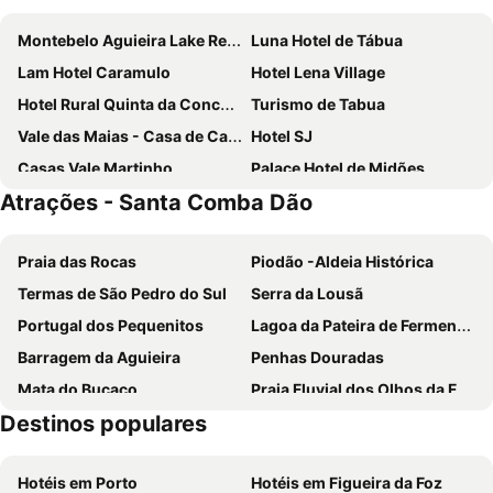
Montebelo Aguieira Lake Resort & Spa
Luna Hotel de Tábua
Lam Hotel Caramulo
Hotel Lena Village
Hotel Rural Quinta da Conchada
Turismo de Tabua
Vale das Maias - Casa de Campo
Hotel SJ
Casas Vale Martinho
Palace Hotel de Midões
Atrações - Santa Comba Dão
Kualquer Koisa
Inn Caramulo Hotel
Casas Do Zagão - Turismo Rural
Hotel Beira Dão
Praia das Rocas
Piodão -Aldeia Histórica
O Palheiro
Encontro no Rio
Termas de São Pedro do Sul
Serra da Lousã
Hotel Estalagem do Caramulo
Quinta Da Lontra
Portugal dos Pequenitos
Lagoa da Pateira de Fermentelos
Quinta Da Ribeira
Parque Tematico Vale De Mouro
Barragem da Aguieira
Penhas Douradas
Casa Lagar Do Miradoyro
Hotel Quinta de Bispos
Mata do Buçaco
Praia Fluvial dos Olhos da Fervença
Stroganov
Quinta Do Rio Alva
Destinos populares
Montebelo Golfe
Museu Militar do Buçaco
Hotel Palacete do Mondego
Universidade de Coimbra
Serra do Caramulo
Hotéis em Porto
Hotéis em Figueira da Foz
Baixa de Coimbra
Praia Fluvial da Peneda