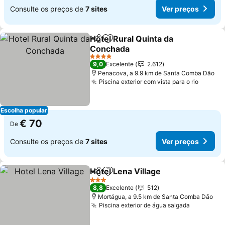
Consulte os preços de
7 sites
Ver preços
Hotel Rural Quinta da
Partilhar
Adicionar aos favoritos
Conchada
4 Estrelas
9,0
Excelente
2.612
Penacova, a 9.9 km de Santa Comba Dão
Piscina exterior com vista para o rio
Escolha popular
€ 70
De
Consulte os preços de
7 sites
Ver preços
Hotel Lena Village
Partilhar
Adicionar aos favoritos
3 Estrelas
8,8
Excelente
512
Mortágua, a 9.5 km de Santa Comba Dão
Piscina exterior de água salgada