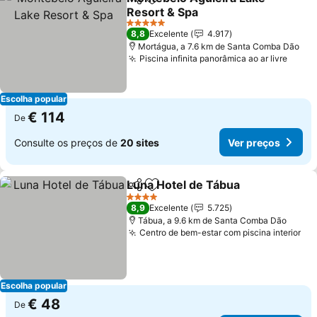
Partilhar
Adicionar aos favoritos
Resort & Spa
5 Estrelas
8,8
Excelente
4.917
Mortágua, a 7.6 km de Santa Comba Dão
Piscina infinita panorâmica ao ar livre
Escolha popular
€ 114
De
Consulte os preços de
20 sites
Ver preços
Luna Hotel de Tábua
Partilhar
Adicionar aos favoritos
4 Estrelas
8,9
Excelente
5.725
Tábua, a 9.6 km de Santa Comba Dão
Centro de bem-estar com piscina interior
Escolha popular
€ 48
De