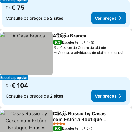
€ 75
De
Consulte os preços de
2 sites
Ver preços
A Casa Branca
Partilhar
Adicionar aos favoritos
9,3
Excelente
449
a 0.4 km de Centro da cidade
Acesso a atividades de ciclismo e esqui
Escolha popular
€ 104
De
Consulte os preços de
2 sites
Ver preços
Casas Rossio by Casas
Partilhar
Adicionar aos favoritos
com Estória Boutique
Houses
4 Estrelas
9,6
Excelente
34