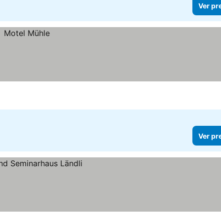
Ver pr
Ver pr