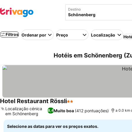
Destino
Filtros
Ordenar por
Preço
Localização
Hot
Hotéis em Schönenberg (Zu
Hotel Restaurant Rössli
2 Estrelas
Localização cénica
Muito boa
(412 pontuações)
8,4
a 0.0 km 
em Schönenberg
Selecione as datas para ver os preços exatos.