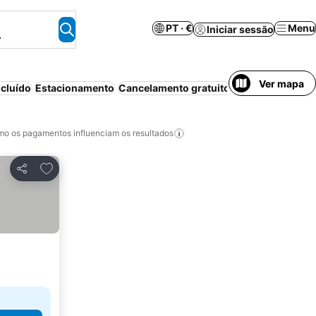
PT · €
Menu
Iniciar sessão
.
Ver mapa
cluído
Estacionamento
Cancelamento gratuito
o os pagamentos influenciam os resultados
Adicionar aos favoritos
Partilhar