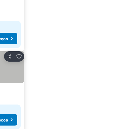
eços
Adicionar aos favoritos
Partilhar
eços