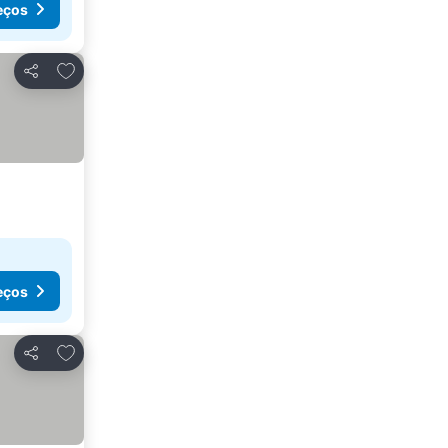
eços
Adicionar aos favoritos
Partilhar
eços
Adicionar aos favoritos
Partilhar