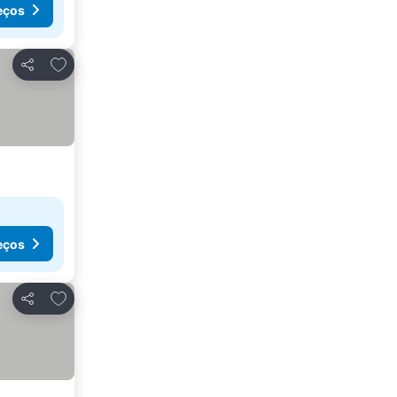
eços
Adicionar aos favoritos
Partilhar
eços
Adicionar aos favoritos
Partilhar