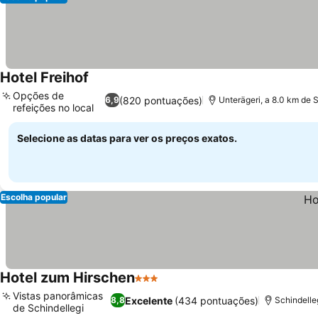
Hotel Freihof
Opções de
(820 pontuações)
6,9
Unterägeri, a 8.0 km de
refeições no local
Selecione as datas para ver os preços exatos.
Escolha popular
Hotel zum Hirschen
3 Estrelas
Vistas panorâmicas
Excelente
(434 pontuações)
8,8
Schindelle
de Schindellegi