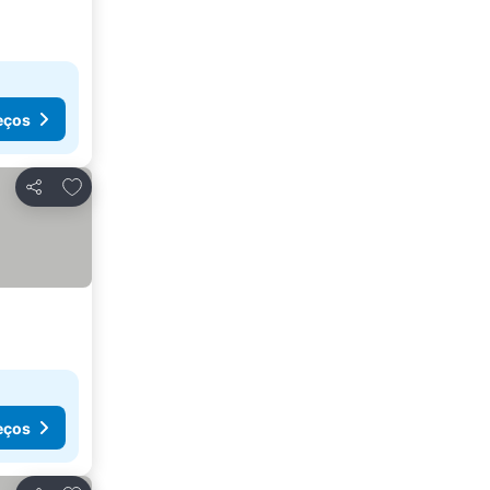
eços
Adicionar aos favoritos
Partilhar
eços