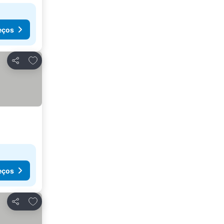
eços
Adicionar aos favoritos
Partilhar
eços
Adicionar aos favoritos
Partilhar