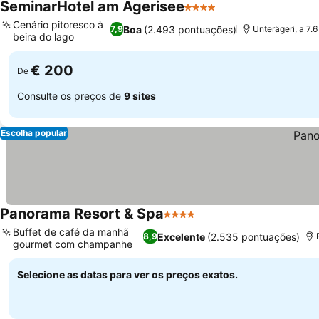
SeminarHotel am Ägerisee
4 Estrelas
Cenário pitoresco à
Boa
(2.493 pontuações)
7,9
Unterägeri, a 7
beira do lago
€ 200
De
Consulte os preços de
9 sites
Escolha popular
Panorama Resort & Spa
4 Estrelas
Buffet de café da manhã
Excelente
(2.535 pontuações)
8,9
gourmet com champanhe
Selecione as datas para ver os preços exatos.