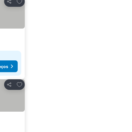
Adicionar aos favoritos
Partilhar
eços
Adicionar aos favoritos
Partilhar