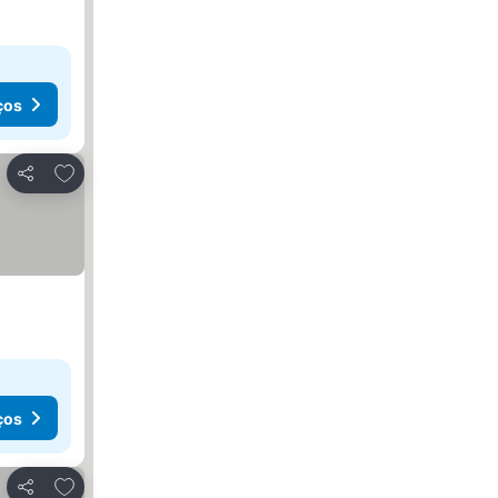
ços
Adicionar aos favoritos
Partilhar
ços
Adicionar aos favoritos
Partilhar