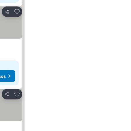
Adicionar aos favoritos
Partilhar
ços
Adicionar aos favoritos
Partilhar