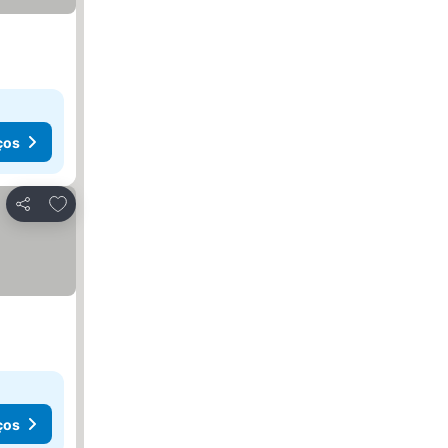
ços
Adicionar aos favoritos
Partilhar
ços