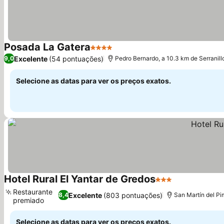
Posada La Gatera
4 Estrelas
Excelente
(54 pontuações)
9,0
Pedro Bernardo, a 10.3 km de Serranill
Selecione as datas para ver os preços exatos.
Hotel Rural El Yantar de Gredos
3 Estrelas
Restaurante
Excelente
(803 pontuações)
8,4
San Martín del Pim
premiado
Selecione as datas para ver os preços exatos.