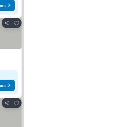
ços
Adicionar aos favoritos
Partilhar
ços
Adicionar aos favoritos
Partilhar