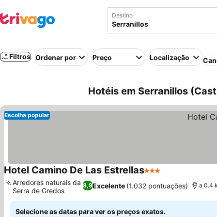
Destino
Filtros
Ordenar por
Preço
Localização
Can
Hotéis em Serranillos (Cas
Escolha popular
Hotel Camino De Las Estrellas
3 Estrelas
Arredores naturais da
Excelente
(1.032 pontuações)
8,9
a 0.4 
Serra de Gredos
Selecione as datas para ver os preços exatos.