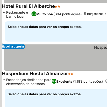
Hotel Rural El Alberche
2 Estrelas
Restaurante e
Muito boa
(304 pontuações)
8,4
Burgohondo, a 
bar no local
Selecione as datas para ver os preços exatos.
Escolha popular
Hospedium Hostal Almanzor
2 Estrelas
Esconderijos dedicados para
Excelente
(1.183 pontuações)
8,7
observação de pássaros
Selecione as datas para ver os preços exatos.