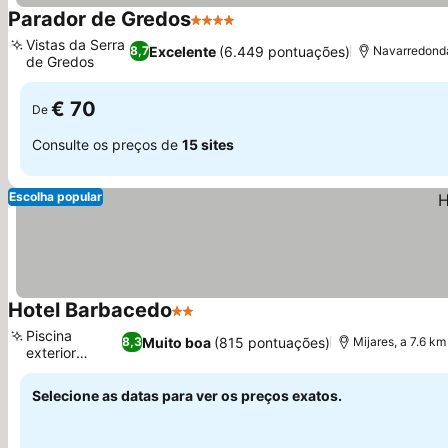
Parador de Gredos
4 Estrelas
Vistas da Serra
Excelente
(6.449 pontuações)
8,7
Navarredonda 
de Gredos
€ 70
De
Consulte os preços de
15 sites
Escolha popular
Hotel Barbacedo
2 Estrelas
Piscina
Muito boa
(815 pontuações)
8,3
Mijares, a 7.6 km
exterior
sazonal
Selecione as datas para ver os preços exatos.