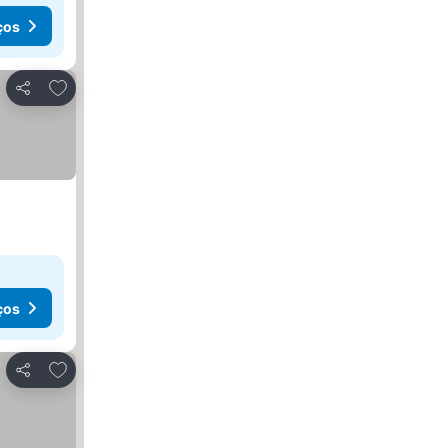
ços
Adicionar aos favoritos
Partilhar
ços
Adicionar aos favoritos
Partilhar