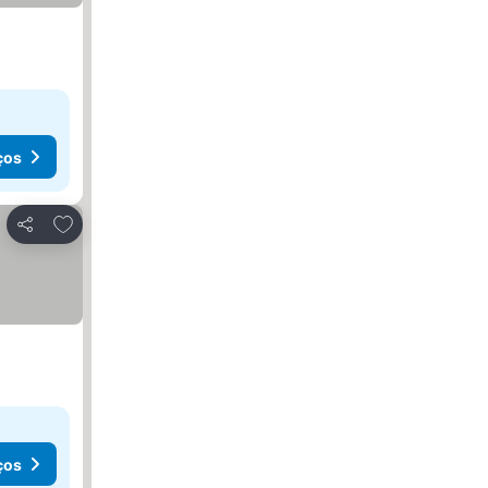
ços
Adicionar aos favoritos
Partilhar
ços