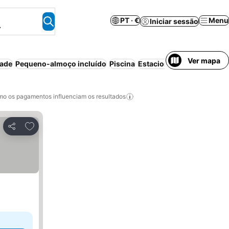
PT · €
Menu
Iniciar sessão
.
Ver mapa
dade
Pequeno-almoço incluído
Piscina
Estacionamento
o os pagamentos influenciam os resultados
Adicionar aos favoritos
Partilhar