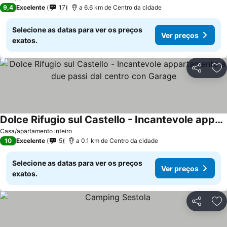
9,4
Excelente
17
a 6.6 km de Centro da cidade
Selecione as datas para ver os preços
Ver preços
exatos.
Partilhar
Ad
Dolce Rifugio sul Castello - Incantevole appartamento a due passi dal centro con Garage
Ver preços
Casa/apartamento inteiro
10
Excelente
5
a 0.1 km de Centro da cidade
Selecione as datas para ver os preços
Ver preços
exatos.
Partilhar
Ad