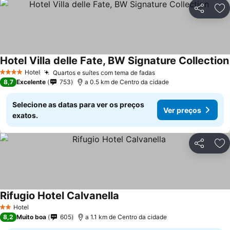
Partilhar
Ad
Hotel Villa delle Fate, BW Signature Collection
Hotel
Quartos e suítes com tema de fadas
Ver preços
4 Estrelas
8,7
Excelente
753
a 0.5 km de Centro da cidade
Selecione as datas para ver os preços
Ver preços
exatos.
Partilhar
Ad
Rifugio Hotel Calvanella
Ver preços
Hotel
2 Estrelas
8,2
Muito boa
605
a 1.1 km de Centro da cidade