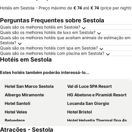
Hotéis em Sestola -
Preço máximo
de
‎€ 74
até
‎€ 74
(price per night)
Perguntas Frequentes sobre Sestola
Quais são os melhores hotéis em Sestola?
Quais são os melhores hotéis de luxo em Sestola?
Quais são os melhores hotéis que aceitam animais de estimação em
Sestola?
Quais são os melhores hotéis com spa em Sestola?
Quais são os melhores hotéis com piscina em Sestola?
Hotéis em Sestola
Estes hotéis também poderão interessá-lo...
Hotel San Marco Sestola
Val di Luce SPA Resort
Albergo Miramonte
HG Abetone e Piramidi Resort
Hotel Santoli
Locanda San Giorgio
Hotel Veles
Hotel Bristol
Belvedere
Hotel Helvetia Thermal Spa 4s
Atrações - Sestola
Hotel Italia