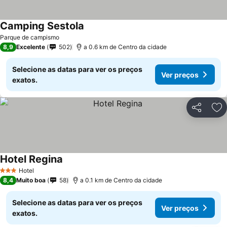
Camping Sestola
Ver preços
Parque de campismo
8,9
Excelente
502
a 0.6 km de Centro da cidade
Selecione as datas para ver os preços
Ver preços
exatos.
Partilhar
Ad
Hotel Regina
Ver preços
Hotel
3 Estrelas
8,4
Muito boa
58
a 0.1 km de Centro da cidade
Selecione as datas para ver os preços
Ver preços
exatos.