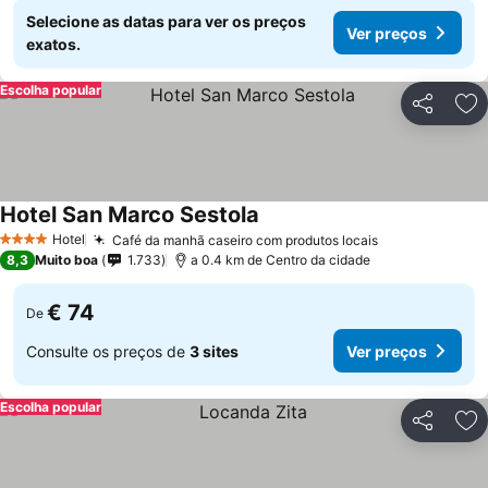
Selecione as datas para ver os preços
Ver preços
exatos.
Escolha popular
Partilhar
Ad
Hotel San Marco Sestola
Ver preços
Hotel
Café da manhã caseiro com produtos locais
Ver preços
4 Estrelas
8,3
Muito boa
1.733
a 0.4 km de Centro da cidade
€ 74
De
Consulte os preços de
3 sites
Ver preços
Escolha popular
Partilhar
Ad