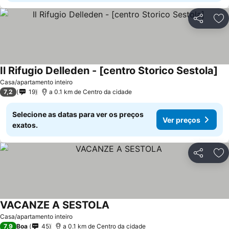
Partilhar
Ad
Il Rifugio Delleden - [centro Storico Sestola]
Ve
Casa/apartamento inteiro
7,2
19
a 0.1 km de Centro da cidade
Selecione as datas para ver os preços
Ver preços
exatos.
Partilhar
Ad
VACANZE A SESTOLA
Ver preços
Casa/apartamento inteiro
7,9
Boa
45
a 0.1 km de Centro da cidade