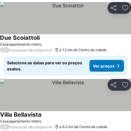
Partilhar
Ad
Due Scoiattoli
Ver preços
Casa/apartamento inteiro
/
a 1.2 km de Centro da cidade
Pontuação não disponível
Selecione as datas para ver os preços
Ver preços
exatos.
Partilhar
Ad
Villa Bellavista
Ver preços
Casa/apartamento inteiro
/
a 6.0 km de Centro da cidade
Pontuação não disponível