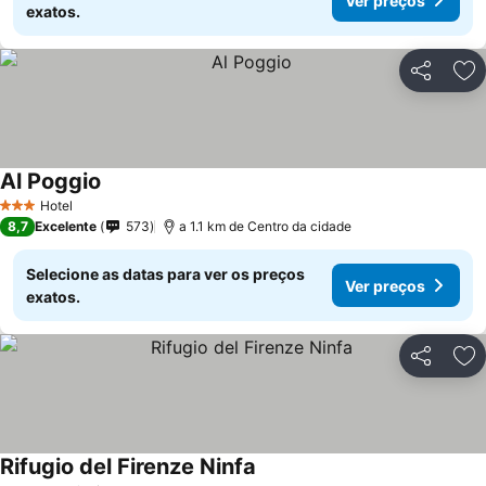
Ver preços
exatos.
Partilhar
Ad
Al Poggio
Ver preços
Hotel
3 Estrelas
8,7
Excelente
573
a 1.1 km de Centro da cidade
Selecione as datas para ver os preços
Ver preços
exatos.
Partilhar
Ad
Rifugio del Firenze Ninfa
Ver preços