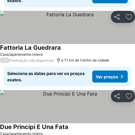
exatos.
Partilhar
Ad
Fattoria La Guedrara
Ver preços
Casa/apartamento inteiro
/
a 1.1 km de Centro da cidade
Pontuação não disponível
Selecione as datas para ver os preços
Ver preços
exatos.
Partilhar
Ad
Due Principi E Una Fata
Ver preços
Casa/apartamento inteiro