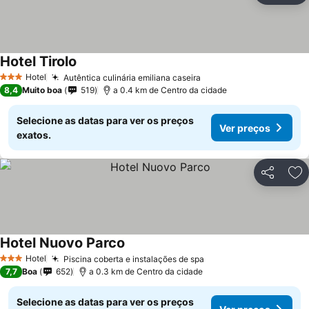
Hotel Tirolo
Ver preços
Hotel
Autêntica culinária emiliana caseira
Ver preços
3 Estrelas
8,4
Muito boa
519
a 0.4 km de Centro da cidade
Selecione as datas para ver os preços
Ver preços
exatos.
Partilhar
Ad
Hotel Nuovo Parco
Ver preços
Hotel
Piscina coberta e instalações de spa
Ver preços
3 Estrelas
7,7
Boa
652
a 0.3 km de Centro da cidade
Selecione as datas para ver os preços