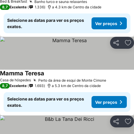
Bed & Breakfast
Banho turco e sauna relaxantes
Ver preços
8,7
Excelente
1.336
a 4.3 km de Centro da cidade
Selecione as datas para ver os preços
Ver preços
exatos.
Partilhar
Ad
Mamma Teresa
Ver preços
Casa de hóspedes
Perto da área de esqui de Monte Cimone
Ver preços
8,7
Excelente
1.693
a 5.3 km de Centro da cidade
Selecione as datas para ver os preços
Ver preços
exatos.
Partilhar
Ad