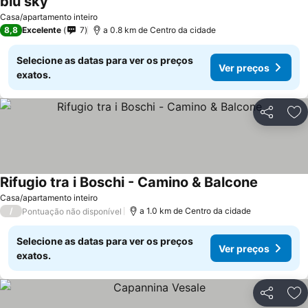
blu sky
Ver preços
Casa/apartamento inteiro
8,8
Excelente
7
a 0.8 km de Centro da cidade
Selecione as datas para ver os preços
Ver preços
exatos.
Partilhar
Ad
Rifugio tra i Boschi - Camino & Balcone
Ver preço
Casa/apartamento inteiro
/
a 1.0 km de Centro da cidade
Pontuação não disponível
Selecione as datas para ver os preços
Ver preços
exatos.
Partilhar
Ad