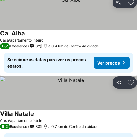
Partilhar
Ad
Ca’ Alba
Ver preços
Casa/apartamento inteiro
8,7
Excelente
32
a 0.4 km de Centro da cidade
Selecione as datas para ver os preços
Ver preços
exatos.
Partilhar
Ad
Villa Natale
Ver preços
Casa/apartamento inteiro
9,2
Excelente
38
a 0.7 km de Centro da cidade