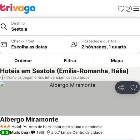
Favoritos
Iniciar
Me
Destino
Sestola
Check-in/out
Hóspedes e quartos
Escolha as datas
2 hóspedes, 1 quarto.
Ordenar
Filtrar
Mapa
Hotéis em Sestola (Emília-Romanha, Itália)
Como os pagamentos influenciam os resultados
Partilhar
Ad
Albergo Miramonte
Ver preços
Hotel
Área de bem-estar com sauna e academia
Ver preços
3 Estrelas
8,3
Muito boa
196
a 0.7 km de Centro da cidade