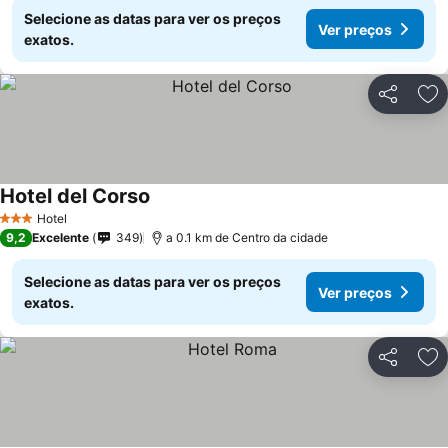
Selecione as datas para ver os preços
Ver preços
exatos.
Partilhar
Ad
Hotel del Corso
Ver preços
Hotel
3 Estrelas
9,2
Excelente
349
a 0.1 km de Centro da cidade
Selecione as datas para ver os preços
Ver preços
exatos.
Partilhar
Ad