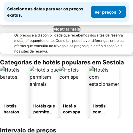
Selecione as datas para ver os preços
Ver preços
exatos.
Mostrar mais
Os preços e a disponibilidade que recebemos dos sites de reserva
mudam frequentemente. Como tal, pode haver diferenças entre as
ofertas que consulta no trivago e os preços que estão disponíveis
nos sites de reserva.
Categorias de hotéis populares em Sestola
Hotéis
Hotéis que
Hotéis
Hotéis
baratos
permitem
com spa
com
animais
estaciona
mento
Intervalo de preços