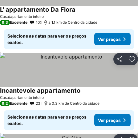
L' appartamento Da Fiora
Ver preços
Casa/apartamento inteiro
9,3
Excelente
10
a 1.1 km de Centro da cidade
Selecione as datas para ver os preços
Ver preços
exatos.
Partilhar
Ad
Incantevole appartamento
Ver preços
Casa/apartamento inteiro
9,2
Excelente
23
a 0.3 km de Centro da cidade
Selecione as datas para ver os preços
Ver preços
exatos.