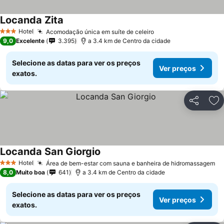
Locanda Zita
Ver preços
Hotel
Acomodação única em suíte de celeiro
Ver preços
3 Estrelas
9,0
Excelente
3.395
a 3.4 km de Centro da cidade
Selecione as datas para ver os preços
Ver preços
exatos.
Partilhar
Ad
Locanda San Giorgio
Ver preços
Hotel
Área de bem-estar com sauna e banheira de hidromassagem
Ve
3 Estrelas
8,0
Muito boa
641
a 3.4 km de Centro da cidade
Selecione as datas para ver os preços
Ver preços
exatos.