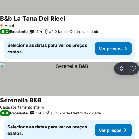
B&b La Tana Dei Ricci
Ver preços
Hotel
1 Estrelas
9,3
Excelente
49
a 1.0 km de Centro da cidade
Selecione as datas para ver os preços
Ver preços
exatos.
Partilhar
Ad
Serenella B&B
Ver preços
Casa/apartamento inteiro
8,9
Excelente
156
a 1.3 km de Centro da cidade
Selecione as datas para ver os preços
Ver preços
exatos.