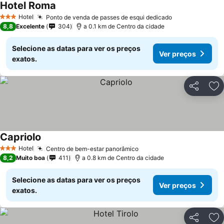
Hotel Roma
Ver preços
Hotel
Ponto de venda de passes de esqui dedicado
Ver preços
3 Estrelas
8,8
Excelente
304
a 0.1 km de Centro da cidade
Selecione as datas para ver os preços
Ver preços
exatos.
Partilhar
Ad
Capriolo
Ver preços
Hotel
Centro de bem-estar panorâmico
Ver preços
3 Estrelas
8,2
Muito boa
411
a 0.8 km de Centro da cidade
Selecione as datas para ver os preços
Ver preços
exatos.
Partilhar
Ad