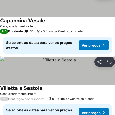
Capannina Vesale
Ver preços
Casa/apartamento inteiro
9,6
Excelente
32
a 5.0 km de Centro da cidade
Selecione as datas para ver os preços
Ver preços
exatos.
Partilhar
Ad
Villetta a Sestola
Ver preços
Casa/apartamento inteiro
/
a 0.4 km de Centro da cidade
Pontuação não disponível
Selecione as datas para ver os preços
Ver preços