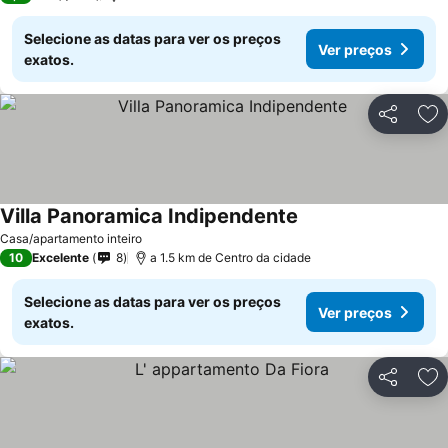
Selecione as datas para ver os preços
Ver preços
exatos.
Partilhar
Ad
Villa Panoramica Indipendente
Ver preços
Casa/apartamento inteiro
10
Excelente
8
a 1.5 km de Centro da cidade
Selecione as datas para ver os preços
Ver preços
exatos.
Partilhar
Ad