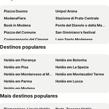
Piazza Duomo
Unipol Arena
ModenaFiere
Stazione di Prato Centrale
Book in Modena
Ponte del Diavolo o della Maddalena
Piazza del Comune
San Giminiano's festival
Comprensorio del Cimone
Lago Santo Modenese
Destinos populares
Vidiciatico
Doganaccia
Cascate del Dardagna
Abetone Pistoia Montagna
Hotéis em Florença
Hotéis em Bolonha
Carnevale di Cento
Centro Storico di Porretta
Hotéis em Pisa
Hotéis em La Spezia
Terme di Porretta
Monumento a Santa Barbara
Hotéis em Monterosso al Mare
Hotéis em Montecatini Terme
Mercato dell'Antiquariato
Duomo di San Martino
Hotéis em Parma
Hotéis em Lucca
Termeland
Parco Archeologico e Museo all'aperto della Terramara di Montale
Hotéis em Modena
Terme Redi
Teatro Manzoni
Mais destinos populares
Lucca - Tassignano Airport
Riomaggiore, Liguria Hotéis
Prato, Toscana Hotéis