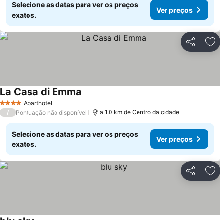
Selecione as datas para ver os preços
Ver preços
exatos.
Partilhar
Ad
La Casa di Emma
Ver preços
Aparthotel
4 Estrelas
/
a 1.0 km de Centro da cidade
Pontuação não disponível
Selecione as datas para ver os preços
Ver preços
exatos.
Partilhar
Ad