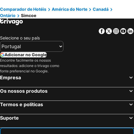
Fergus, Ontário Hotéis
Toronto, Ontário Hotéis
Comparador de Hotéis
América do Norte
Canadá
Cataratas do Niágara, Ontário Hotéis
Montreal, Quebeque Hotéis
Ontário
Simcoe
Vancouver, Columbia Britânica Hotéis
Quebec-City, Quebeque Hotéis
Mississauga, Ontário Hotéis
Otava, Ontário Hotéis
Facebook
Twitter
Insta
Yo
Jasper, Alberta Hotéis
London, Ontário Hotéis
Selecione o seu país
Adicionar no Google
Encontre facilmente os nossos
resultados: adicione o trivago como
fonte preferencial no Google.
Empresa
Os nossos produtos
Termos e políticas
Suporte