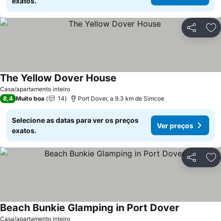
exatos.
Partilhar
Ad
The Yellow Dover House
Ver preços
Casa/apartamento inteiro
8,4
Muito boa
14
Port Dover, a 9.3 km de Simcoe
Selecione as datas para ver os preços
Ver preços
exatos.
Partilhar
Ad
Beach Bunkie Glamping in Port Dover
Ver preços
Casa/apartamento inteiro