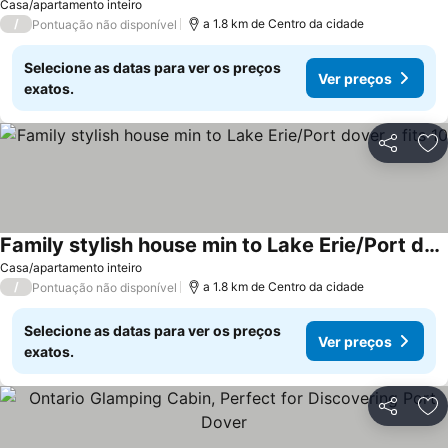
Ver preços
Casa/apartamento inteiro
/
a 1.8 km de Centro da cidade
Pontuação não disponível
Selecione as datas para ver os preços
Ver preços
exatos.
Partilhar
Ad
Family stylish house min to Lake Erie/Port dover - fits 10
Ver preços
Casa/apartamento inteiro
/
a 1.8 km de Centro da cidade
Pontuação não disponível
Selecione as datas para ver os preços
Ver preços
exatos.
Partilhar
Ad