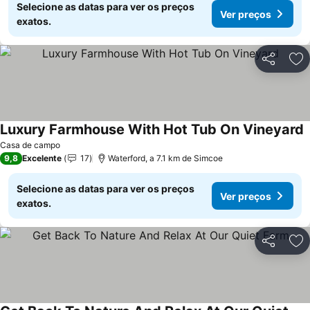
Selecione as datas para ver os preços
Ver preços
exatos.
Partilhar
Ad
Luxury Farmhouse With Hot Tub On Vineyard
V
Casa de campo
9,8
Excelente
17
Waterford, a 7.1 km de Simcoe
Selecione as datas para ver os preços
Ver preços
exatos.
Partilhar
Ad