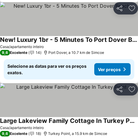
Partilhar
Ad
New! Luxury 1br - 5 Minutes To Port Dover Beach
Ver preços
Casa/apartamento inteiro
9,6
Excelente
14
Port Dover, a 10.7 km de Simcoe
Selecione as datas para ver os preços
Ver preços
exatos.
Partilhar
Ad
Large Lakeview Family Cottage In Turkey Point
Ver preços
Casa/apartamento inteiro
9,6
Excelente
18
Turkey Point, a 15.9 km de Simcoe