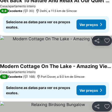
Get Back To Nature And Relax At Our Quiet Farm
Ver preços
Casa/apartamento inteiro
9,8
Excelente
30
Delhi, a 11.5 km de Simcoe
Selecione as datas para ver os preços
Ver preços
exatos.
Partilhar
Ad
Modern Cottage On The Lake - Amazing Views!
Ver preços
Casa/apartamento inteiro
10
Excelente
168
Port Dover, a 9.0 km de Simcoe
Selecione as datas para ver os preços
Ver preços
exatos.
Partilhar
Ad