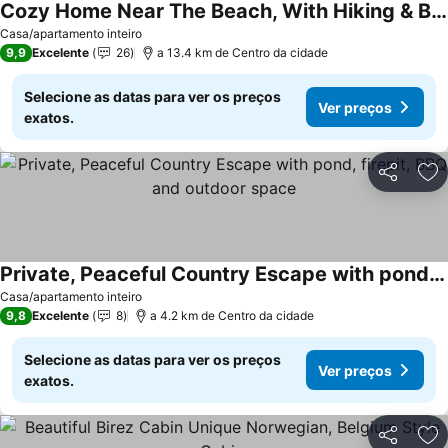
Cozy Home Near The Beach, With Hiking & Biking Trails, Wineries & Ziplinesnn
Ver preços
Casa/apartamento inteiro
9,9
Excelente
26
a 13.4 km de Centro da cidade
Selecione as datas para ver os preços
Ver preços
exatos.
Partilhar
Ad
Private, Peaceful Country Escape with pond, firepit, BBQ and outdoor space
Ver preços
Casa/apartamento inteiro
9,8
Excelente
8
a 4.2 km de Centro da cidade
Selecione as datas para ver os preços
Ver preços
exatos.
Partilhar
Ad