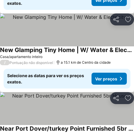
Ver preços
exatos.
Partilhar
Ad
New Glamping Tiny Home | W/ Water & Electricity
Ver preços
Casa/apartamento inteiro
/
a 15.1 km de Centro da cidade
Pontuação não disponível
Selecione as datas para ver os preços
Ver preços
exatos.
Partilhar
Ad
Near Port Dover/turkey Point Furnished 5br House