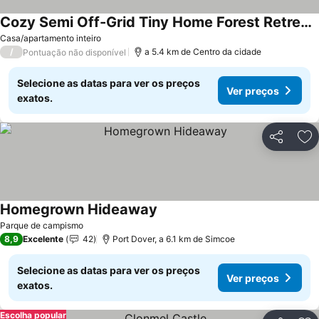
Cozy Semi Off-Grid Tiny Home Forest Retreat with Private Sauna & Cold Plunge Near Simcoe, Ontario
Ver preços
Casa/apartamento inteiro
/
a 5.4 km de Centro da cidade
Pontuação não disponível
Selecione as datas para ver os preços
Ver preços
exatos.
Partilhar
Ad
Homegrown Hideaway
Ver preços
Parque de campismo
8,9
Excelente
42
Port Dover, a 6.1 km de Simcoe
Selecione as datas para ver os preços
Ver preços
exatos.
Escolha popular