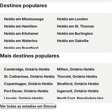
Destinos populares
Hotéis em Mississauga
Hotéis em London
Hotéis em Hamilton
Hotéis em St. Thomas
Hotéis em Kitchener
Hotéis em Burlington
Hotéis em Waterloo
Hotéis em Oakville
Hotéis em Brantford
Mais destinos populares
Cambridge, Ontário Hotéis
Milton, Ontário Hotéis
St. Catharines, Ontário Hotéis
Thorold, Ontário Hotéis
Copenhagen, Ontário Hotéis
Stratford, Ontário Hotéis
Port Dover, Ontário Hotéis
Ingersoll, Ontário Hotéis
Lincoln, Ontário Hotéis
North East, Pensilvânia Hotéis
Fonthill, Ontário Hotéis
Georgetown, Ontário Hotéis
Ver todas as estadias em Simcoe