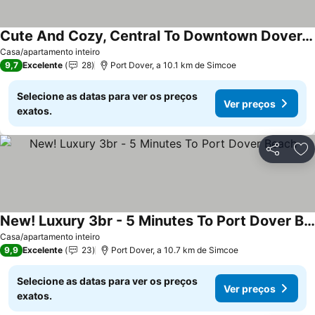
Cute And Cozy, Central To Downtown Dover. Short Walk To Shops, Pier And Beach.
Ver preços
Casa/apartamento inteiro
9,7
Excelente
28
Port Dover, a 10.1 km de Simcoe
Selecione as datas para ver os preços
Ver preços
exatos.
Partilhar
Ad
New! Luxury 3br - 5 Minutes To Port Dover Beach
Ver preços
Casa/apartamento inteiro
9,9
Excelente
23
Port Dover, a 10.7 km de Simcoe
Selecione as datas para ver os preços
Ver preços
exatos.