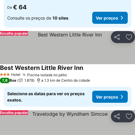
€ 64
De
Consulte os preços de
10 sites
Ver preços
Escolha popular
Partilhar
Ad
Best Western Little River Inn
Ver preços
Hotel
Piscina isolada no pátio
Ver preços
3 Estrelas
7,8
Boa
1.878
a 1.3 km de Centro da cidade
Selecione as datas para ver os preços
Ver preços
exatos.
Escolha popular
Partilhar
Ad