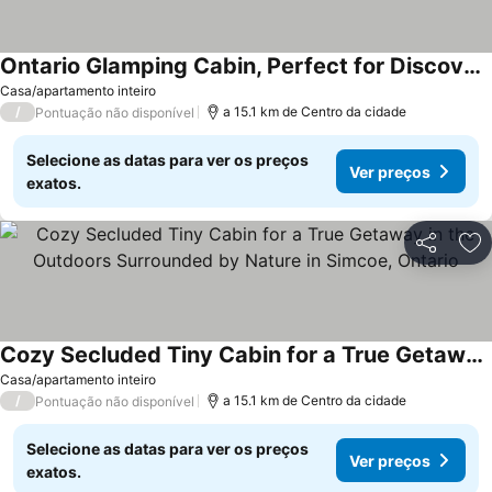
Ontario Glamping Cabin, Perfect for Discovering Port Dover
Ver preços
Casa/apartamento inteiro
/
a 15.1 km de Centro da cidade
Pontuação não disponível
Selecione as datas para ver os preços
Ver preços
exatos.
Partilhar
Ad
Cozy Secluded Tiny Cabin for a True Getaway in the Outdoors Surrounded by Nature in Simcoe, Ontario
Ver preços
Casa/apartamento inteiro
/
a 15.1 km de Centro da cidade
Pontuação não disponível
Selecione as datas para ver os preços
Ver preços
exatos.