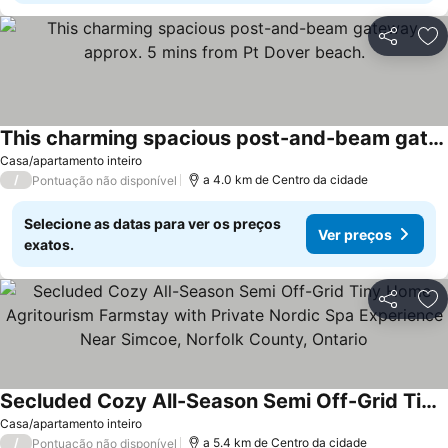
Partilhar
Ad
This charming spacious post-and-beam gateway approx. 5 mins from Pt Dover beach.
Ver preços
Casa/apartamento inteiro
/
a 4.0 km de Centro da cidade
Pontuação não disponível
Selecione as datas para ver os preços
Ver preços
exatos.
Partilhar
Ad
Secluded Cozy All-Season Semi Off-Grid Tiny Home Agritourism Farmstay with Private Nordic Spa Experience Near Simcoe, Norfolk County, Ontario
Ver preços
Casa/apartamento inteiro
/
a 5.4 km de Centro da cidade
Pontuação não disponível