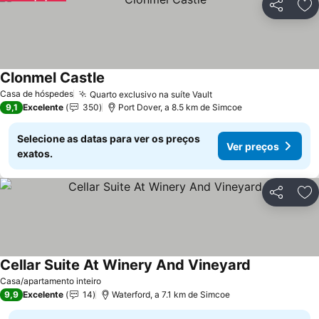
Partilhar
Ad
Clonmel Castle
Ver preços
Casa de hóspedes
Quarto exclusivo na suíte Vault
Ver preços
9,1
Excelente
350
Port Dover, a 8.5 km de Simcoe
Selecione as datas para ver os preços
Ver preços
exatos.
Partilhar
Ad
Cellar Suite At Winery And Vineyard
Ver preços
Casa/apartamento inteiro
9,9
Excelente
14
Waterford, a 7.1 km de Simcoe