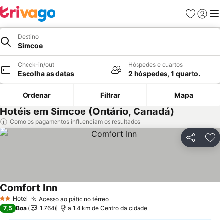
Favoritos
Iniciar
Me
Destino
Simcoe
Check-in/out
Hóspedes e quartos
Escolha as datas
2 hóspedes, 1 quarto.
Ordenar
Filtrar
Mapa
Hotéis em Simcoe (Ontário, Canadá)
Como os pagamentos influenciam os resultados
Partilhar
Ad
Comfort Inn
Ver preços
Hotel
Acesso ao pátio no térreo
Ver preços
2 Estrelas
7,5
Boa
1.764
a 1.4 km de Centro da cidade