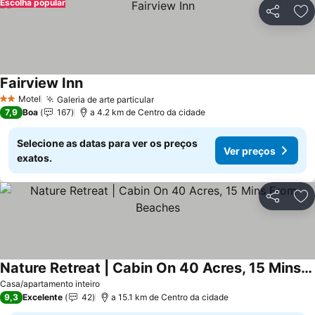
Escolha popular
Partilhar
Ad
Fairview Inn
Ver preços
Motel
Galeria de arte particular
Ver preços
2 Estrelas
7,9
Boa
167
a 4.2 km de Centro da cidade
Selecione as datas para ver os preços
Ver preços
exatos.
Partilhar
Ad
Nature Retreat | Cabin On 40 Acres, 15 Mins From Beaches
Ver preços
Casa/apartamento inteiro
9,3
Excelente
42
a 15.1 km de Centro da cidade