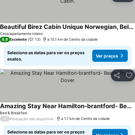
Beautiful Birez Cabin Unique Norwegian, Belgium Style Cabin.
Ver preços
Casa/apartamento inteiro
8,8
Excelente
13
a 15.1 km de Centro da cidade
Selecione as datas para ver os preços
Ver preços
exatos.
Partilhar
Ad
Amazing Stay Near Hamilton-brantford- Beach Port Dover
Ver preços
Bed & Breakfast
/
a 1.7 km de Centro da cidade
Pontuação não disponível
Selecione as datas para ver os preços