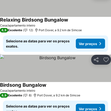
Relaxing Birdsong Bungalow
Ver preços
Casa/apartamento inteiro
8,9
Excelente
12
Port Dover, a 9.2 km de Simcoe
Selecione as datas para ver os preços
Ver preços
exatos.
Partilhar
Ad
Birdsong Bungalow
Ver preços
Casa/apartamento inteiro
8,9
Excelente
8
Port Dover, a 9.2 km de Simcoe
Selecione as datas para ver os preços
Ver preços