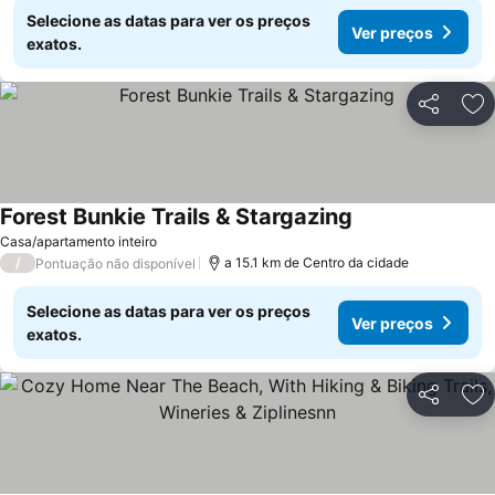
Selecione as datas para ver os preços
Ver preços
exatos.
Partilhar
Ad
Forest Bunkie Trails & Stargazing
Ver preços
Casa/apartamento inteiro
/
a 15.1 km de Centro da cidade
Pontuação não disponível
Selecione as datas para ver os preços
Ver preços
exatos.
Partilhar
Ad