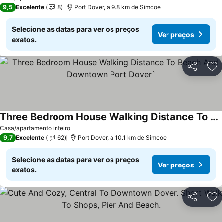
9,5
Excelente
8
Port Dover, a 9.8 km de Simcoe
Selecione as datas para ver os preços
Ver preços
exatos.
Partilhar
Ad
Three Bedroom House Walking Distance To Beach And Downtown Port Dover`
Ver preços
Casa/apartamento inteiro
9,7
Excelente
62
Port Dover, a 10.1 km de Simcoe
Selecione as datas para ver os preços
Ver preços
exatos.
Partilhar
Ad