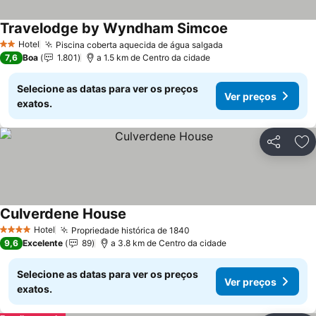
Travelodge by Wyndham Simcoe
Ver preços
Hotel
Piscina coberta aquecida de água salgada
Ver preços
2 Estrelas
7,6
Boa
1.801
a 1.5 km de Centro da cidade
Selecione as datas para ver os preços
Ver preços
exatos.
Partilhar
Ad
Culverdene House
Ver preços
Hotel
Propriedade histórica de 1840
Ver preços
4 Estrelas
9,6
Excelente
89
a 3.8 km de Centro da cidade
Selecione as datas para ver os preços
Ver preços
exatos.