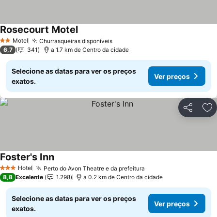
Rosecourt Motel
Motel
Churrasqueiras disponíveis
2 Estrelas
6,7
341
a 1.7 km de Centro da cidade
Selecione as datas para ver os preços
Ver preços
exatos.
Partilhar
Ad
Foster's Inn
Hotel
Perto do Avon Theatre e da prefeitura
3 Estrelas
8,8
Excelente
1.298
a 0.2 km de Centro da cidade
Selecione as datas para ver os preços
Ver preços
exatos.