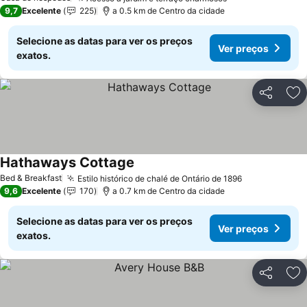
9,7
Excelente
225
a 0.5 km de Centro da cidade
Selecione as datas para ver os preços
Ver preços
exatos.
Partilhar
Ad
Hathaways Cottage
Bed & Breakfast
Estilo histórico de chalé de Ontário de 1896
9,6
Excelente
170
a 0.7 km de Centro da cidade
Selecione as datas para ver os preços
Ver preços
exatos.
Partilhar
Ad