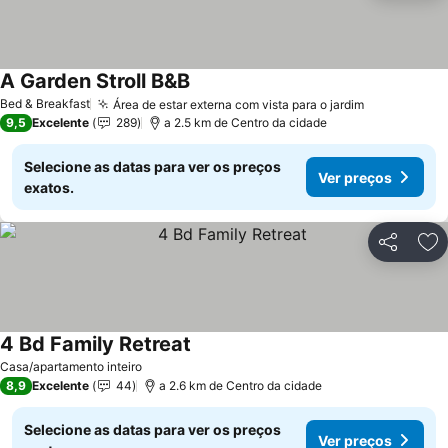
A Garden Stroll B&B
Bed & Breakfast
Área de estar externa com vista para o jardim
9,5
Excelente
289
a 2.5 km de Centro da cidade
Selecione as datas para ver os preços
Ver preços
exatos.
Partilhar
Ad
4 Bd Family Retreat
Casa/apartamento inteiro
8,9
Excelente
44
a 2.6 km de Centro da cidade
Selecione as datas para ver os preços
Ver preços