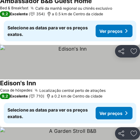
Ambassador B&B Guest Home
Bed & Breakfast
Café da manhã regional ou chinês exclusivo
9,2
Excelente
354
a 0.5 km de Centro da cidade
Selecione as datas para ver os preços
Ver preços
exatos.
Partilhar
Ad
Edison's Inn
Casa de hóspedes
Localização central perto de atrações
9,2
Excelente
710
a 0.2 km de Centro da cidade
Selecione as datas para ver os preços
Ver preços
exatos.
Partilhar
Ad