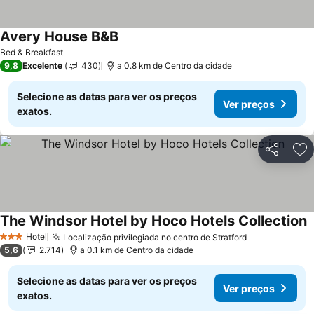
Avery House B&B
Bed & Breakfast
9,8
Excelente
430
a 0.8 km de Centro da cidade
Selecione as datas para ver os preços
Ver preços
exatos.
Partilhar
Ad
The Windsor Hotel by Hoco Hotels Collection
Hotel
Localização privilegiada no centro de Stratford
3 Estrelas
5,6
2.714
a 0.1 km de Centro da cidade
Selecione as datas para ver os preços
Ver preços
exatos.