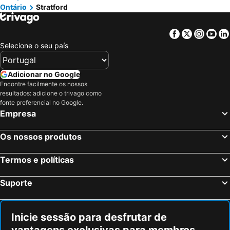
Ontário
Stratford
Jasper, Alberta Hotéis
London, Ontário Hotéis
Facebook
Twitter
Insta
Yo
Selecione o seu país
Adicionar no Google
Encontre facilmente os nossos
resultados: adicione o trivago como
fonte preferencial no Google.
Empresa
Os nossos produtos
Termos e políticas
Suporte
Inicie sessão para desfrutar de
vantagens exclusivas para membros