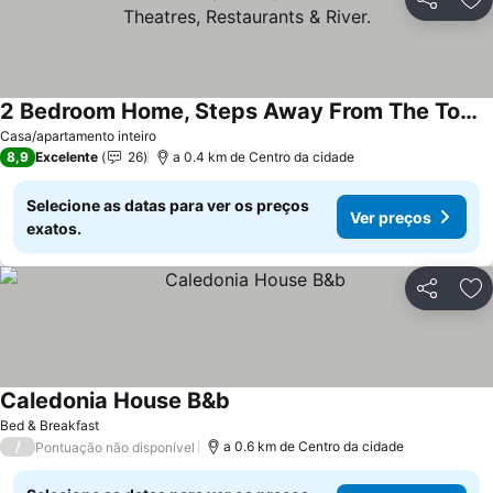
Partilhar
Ad
2 Bedroom Home, Steps Away From The Town Centre, Theatres, Restaurants & River.
Casa/apartamento inteiro
8,9
Excelente
26
a 0.4 km de Centro da cidade
Selecione as datas para ver os preços
Ver preços
exatos.
Partilhar
Ad
Caledonia House B&b
Bed & Breakfast
/
a 0.6 km de Centro da cidade
Pontuação não disponível