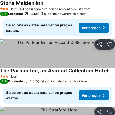
Stone Maiden Inn
Hotel
Localização privilegiada no centro de Stratford
3 Estrelas
8,5
Excelente
1.613
a 0.4 km de Centro da cidade
Selecione as datas para ver os preços
Ver preços
exatos.
Partilhar
Ad
The Parlour Inn, an Ascend Collection Hotel
Hotel
3 Estrelas
8,9
Excelente
2.355
a 0.2 km de Centro da cidade
Selecione as datas para ver os preços
Ver preços
exatos.
Partilhar
Ad