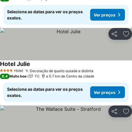
Selecione as datas para ver os preços
Ver preços
exatos.
Partilhar
Ad
Hotel Julie
Hotel
Decoração de quarto ousada e distinta
4 Estrelas
8,4
Muito boa
11
a 0.7 km de Centro da cidade
Selecione as datas para ver os preços
Ver preços
exatos.
Partilhar
Ad