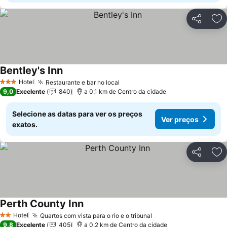
Partilhar
Ad
Bentley's Inn
Hotel
Restaurante e bar no local
3 Estrelas
9,0
Excelente
840
a 0.1 km de Centro da cidade
Selecione as datas para ver os preços
Ver preços
exatos.
Partilhar
Ad
Perth County Inn
Hotel
Quartos com vista para o rio e o tribunal
2 Estrelas
9,8
Excelente
405
a 0.2 km de Centro da cidade