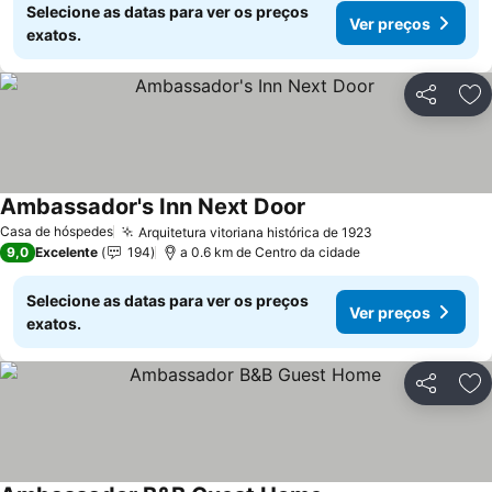
Selecione as datas para ver os preços
Ver preços
exatos.
Partilhar
Ad
Ambassador's Inn Next Door
Casa de hóspedes
Arquitetura vitoriana histórica de 1923
9,0
Excelente
194
a 0.6 km de Centro da cidade
Selecione as datas para ver os preços
Ver preços
exatos.
Partilhar
Ad