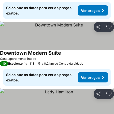
Selecione as datas para ver os preços
Ver preços
exatos.
Partilhar
Ad
Downtown Modern Suite
Casa/apartamento inteiro
10
Excelente
113
a 0.2 km de Centro da cidade
Selecione as datas para ver os preços
Ver preços
exatos.
Partilhar
Ad