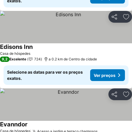
exatos.
Partilhar
Ad
Edisons Inn
Casa de hóspedes
9,2
Excelente
724
a 0.2 km de Centro da cidade
Selecione as datas para ver os preços
Ver preços
exatos.
Partilhar
Ad
Evanndor
Casa de hóspedes
Acesso a jardim e terraço charmosos