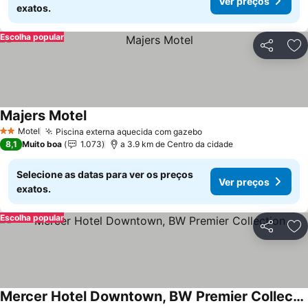
Ver preços
exatos.
Escolha popular
Partilhar
Ad
Majers Motel
Motel
Piscina externa aquecida com gazebo
2 Estrelas
8,1
Muito boa
1.073
a 3.9 km de Centro da cidade
Selecione as datas para ver os preços
Ver preços
exatos.
Escolha popular
Partilhar
Ad
Mercer Hotel Downtown, BW Premier Collection