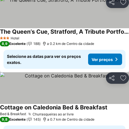
Partilhar
Ad
The Queen’s Cue, Stratford, A Tribute Portfolio Hotel
Hotel
3 Estrelas
8,9
Excelente
188
a 0.2 km de Centro da cidade
Selecione as datas para ver os preços
Ver preços
exatos.
Partilhar
Ad
Cottage on Caledonia Bed & Breakfast
Bed & Breakfast
Churrasqueiras ao ar livre
9,8
Excelente
145
a 0.7 km de Centro da cidade