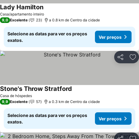
Lady Hamilton
Casa/apartamento inteiro
9,0
Excelente
23
a 0.8 km de Centro da cidade
Selecione as datas para ver os preços
Ver preços
exatos.
Partilhar
Ad
Stone's Throw Stratford
Casa de hóspedes
9,9
Excelente
57
a 0.3 km de Centro da cidade
Selecione as datas para ver os preços
Ver preços
exatos.