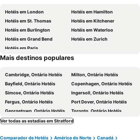
Hotéis em London
Hotéis em Hamilton
Hotéis em St. Thomas
Hotéis em Kitchener
Hotéis em Burlington
Hotéis em Waterloo
Hotéis em Grand Bend
Hotéis em Zurich
Hotéis em Paris
Mais destinos populares
Cambridge, Ontário Hotéis
Milton, Ontário Hotéis
Bayfield, Ontário Hotéis
Copenhagen, Ontário Hotéis
Simcoe, Ontário Hotéis
Ingersoll, Ontário Hotéis
Fergus, Ontário Hotéis
Port Dover, Ontário Hotéis
Georgetown, Ontário Hotéis
Toronto, Ontário Hotéis
Cataratas do Niágara, Ontário Hotéis
Montreal, Quebeque Hotéis
Ver todas as estadias em Stratford
Vancouver, Columbia Britânica Hotéis
Quebec-City, Quebeque Hotéis
Comparador de Hotéis
América do Norte
Canadá
Mississauga, Ontário Hotéis
Otava, Ontário Hotéis