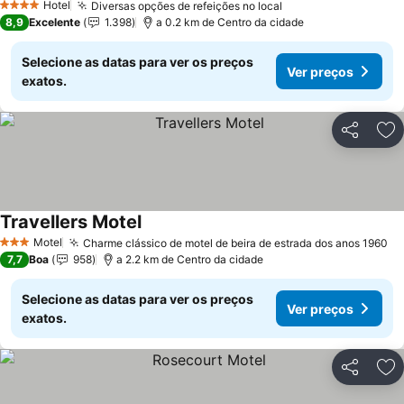
Hotel
Diversas opções de refeições no local
4 Estrelas
8,9
Excelente
1.398
a 0.2 km de Centro da cidade
Selecione as datas para ver os preços
Ver preços
exatos.
Partilhar
Ad
Travellers Motel
Motel
Charme clássico de motel de beira de estrada dos anos 1960
3 Estrelas
7,7
Boa
958
a 2.2 km de Centro da cidade
Selecione as datas para ver os preços
Ver preços
exatos.
Partilhar
Ad