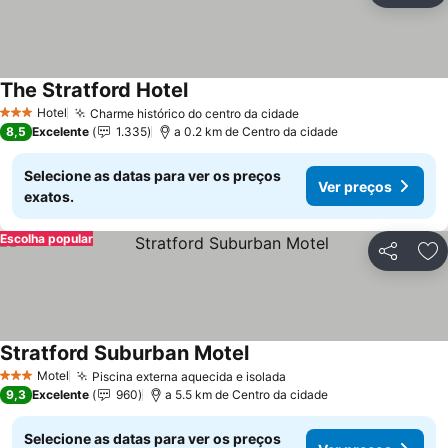
The Stratford Hotel
Hotel
Charme histórico do centro da cidade
3 Estrelas
8,5
Excelente
1.335
a 0.2 km de Centro da cidade
Selecione as datas para ver os preços
Ver preços
exatos.
Escolha popular
Partilhar
Ad
Stratford Suburban Motel
Motel
Piscina externa aquecida e isolada
3 Estrelas
9,3
Excelente
960
a 5.5 km de Centro da cidade
Selecione as datas para ver os preços