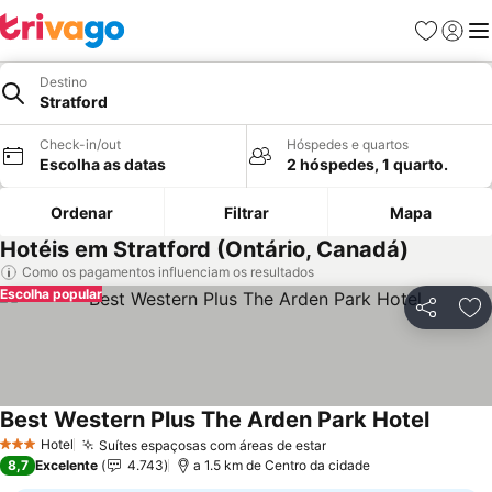
Favoritos
Iniciar
Me
Destino
Stratford
Check-in/out
Hóspedes e quartos
Escolha as datas
2 hóspedes, 1 quarto.
Ordenar
Filtrar
Mapa
Hotéis em Stratford (Ontário, Canadá)
Como os pagamentos influenciam os resultados
Escolha popular
Partilhar
Ad
Best Western Plus The Arden Park Hotel
Hotel
Suítes espaçosas com áreas de estar
3 Estrelas
8,7
Excelente
4.743
a 1.5 km de Centro da cidade