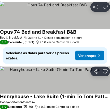
Partilhar
Ad
Opus 74 Bed and Breakfast B&B
Bed & Breakfast
Quarto Sun Kissed com ambiente alegre
9,9
Excelente
171
a 1.6 km de Centro da cidade
Selecione as datas para ver os preços
Ver preços
exatos.
Partilhar
Ad
Henryhouse - Lake Suite (1-min To Tom Patterson)
Casa/apartamento inteiro
8,9
Excelente
56
a 0.3 km de Centro da cidade