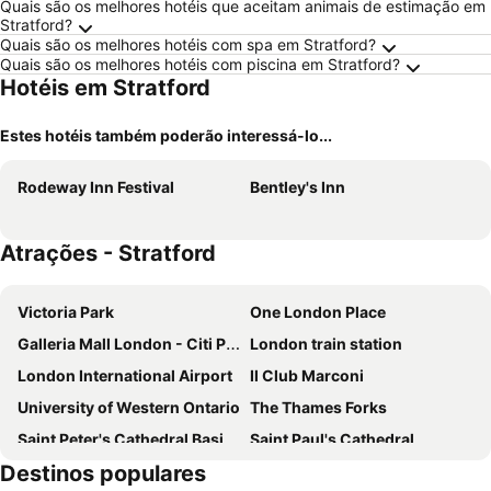
Quais são os melhores hotéis que aceitam animais de estimação em
Stratford?
Quais são os melhores hotéis com spa em Stratford?
Quais são os melhores hotéis com piscina em Stratford?
Hotéis em Stratford
Estes hotéis também poderão interessá-lo...
Rodeway Inn Festival
Bentley's Inn
Atrações - Stratford
Victoria Park
One London Place
Galleria Mall London - Citi Plaza
London train station
London International Airport
Il Club Marconi
University of Western Ontario
The Thames Forks
Saint Peter's Cathedral Basilica
Saint Paul's Cathedral
Destinos populares
Region of Waterloo International Airport