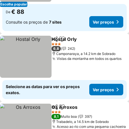
Escolha popular
€ 88
De
Consulte os preços de
7 sites
Ver preços
Hostal Orly
Partilhar
Adicionar aos favoritos
3 Estrelas
6,8
242
Camponaraya, a 14.2 km de Sobrado
Vistas da montanha em todos os quartos
Selecione as datas para ver os preços
Ver preços
exatos.
Os Arroxos
Partilhar
Adicionar aos favoritos
3 Estrelas
8,1
Muito boa
397
Trabadelo, a 14.5 km de Sobrado
Acesso ao rio com uma pequena cachoeira