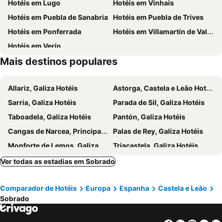
Hotéis em Lugo
Hotéis em Vinhais
El Rosal
Estación de autobuses
Hotel & Restaurante El Casino
Hostal Burbia
Hotéis em Puebla de Sanabria
Hotéis em Puebla de Trives
Castelo dos Templarios
Viquiella o Grande
la solana del abuelo Andrés
Hotel Miralrio Cacabelos
Hotéis em Ponferrada
Hotéis em Villamartín de Valdeorras
Ayuntamiento
Estación de autobuses
Hostal Siglo XIX
Hostal Orly
Hotéis em Verín
La Devesa
El Señor de Bembibre
Hotel Valcarce Camino de Santiago
Paraiso del Bierzo
Mais destinos populares
Allariz, Galiza Hotéis
Astorga, Castela e Leão Hotéis
Sarria, Galiza Hotéis
Parada de Sil, Galiza Hotéis
Taboadela, Galiza Hotéis
Pantón, Galiza Hotéis
Cangas de Narcea, Principado de Astúrias Hotéis
Palas de Rey, Galiza Hotéis
Monforte de Lemos, Galiza Hotéis
Triacastela, Galiza Hotéis
Sober, Galiza Hotéis
Nogueira de Ramuín, Galiza Hotéis
Ver todas as estadias em Sobrado
Manzaneda, Galiza Hotéis
El Barco de Valdeorras, Galiza Hotéis
Comparador de Hotéis
Europa
Espanha
Castela e Leão
Baños de Molgas, Galiza Hotéis
Baltar, Galiza Hotéis
Sobrado
Portomarin, Galiza Hotéis
Coles, Galiza Hotéis
Pedralba de la Pradería, Castela e Leão Hotéis
La Mezquita, Galiza Hotéis