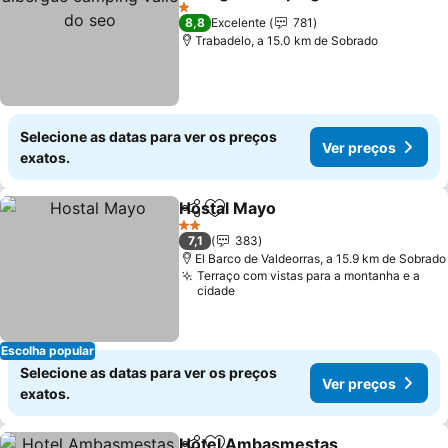
do seo
1 Estrelas
8,8
Excelente
781
Trabadelo, a 15.0 km de Sobrado
Selecione as datas para ver os preços
Ver preços
exatos.
Hostal Mayo
Partilhar
Adicionar aos favoritos
2 Estrelas
7,1
383
El Barco de Valdeorras, a 15.9 km de Sobrado
Terraço com vistas para a montanha e a
cidade
Escolha popular
Selecione as datas para ver os preços
Ver preços
exatos.
Hotel Ambasmestas