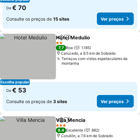
€ 70
De
Consulte os preços de
15 sites
Ver preços
Hotel Medulio
Partilhar
Adicionar aos favoritos
2 Estrelas
7,7
Boa
1.185
Carucedo, a 9.5 km de Sobrado
Terraços com vistas espetaculares da
montanha
Escolha popular
€ 53
De
Consulte os preços de
3 sites
Ver preços
Villa Mencia
Partilhar
Adicionar aos favoritos
3 Estrelas
9,4
Excelente
882
Corullón, a 7.6 km de Sobrado