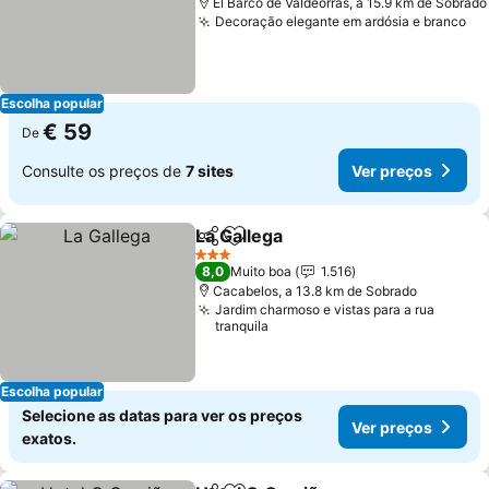
El Barco de Valdeorras, a 15.9 km de Sobrado
Decoração elegante em ardósia e branco
Escolha popular
€ 59
De
Consulte os preços de
7 sites
Ver preços
La Gallega
Partilhar
Adicionar aos favoritos
3 Estrelas
8,0
Muito boa
1.516
Cacabelos, a 13.8 km de Sobrado
Jardim charmoso e vistas para a rua
tranquila
Escolha popular
Selecione as datas para ver os preços
Ver preços
exatos.