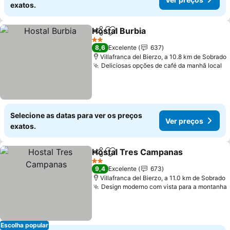
exatos.
Hostal Burbia
Partilhar
Adicionar aos favoritos
2 Estrelas
8,6
Excelente
637
Villafranca del Bierzo, a 10.8 km de Sobrado
Deliciosas opções de café da manhã local
Selecione as datas para ver os preços
Ver preços
exatos.
Hostal Tres Campanas
Partilhar
Adicionar aos favoritos
2 Estrelas
9,4
Excelente
673
Villafranca del Bierzo, a 11.0 km de Sobrado
Design moderno com vista para a montanha
Escolha popular