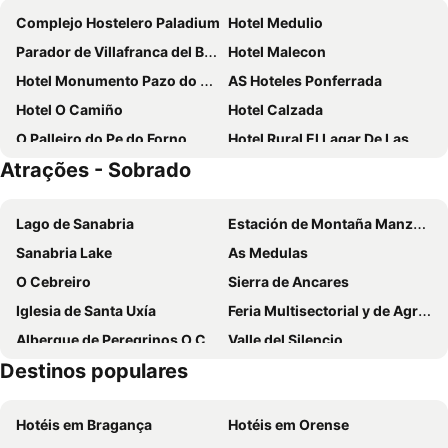
Complejo Hostelero Paladium
Hotel Medulio
Parador de Villafranca del Bierzo
Hotel Malecon
Hotel Monumento Pazo do Castro
AS Hoteles Ponferrada
Hotel O Camiño
Hotel Calzada
O Palleiro do Pe do Forno
Hotel Rural El Lagar De Las Médulas
Atrações - Sobrado
Hotel Rural La Peregrina
Casa Lixa Hotel Rural Albergue
Hotel Rural Camino Médulas
Prada a Tope - Palacio de Canedo
Lago de Sanabria
Estación de Montaña Manzaneda
Plaza Mayor
San Nicolas el Real
Sanabria Lake
As Medulas
El Ancla
Hotelas Ponferrada
O Cebreiro
Sierra de Ancares
Hotel Villa de Cacabelos
Hotel Rural Pescadores
Iglesia de Santa Uxía
Feria Multisectorial y de Agroturismo del Bierzo
Villa Mencia
Las Doñas del Portazgo
Albergue de Peregrinos O Cebreiro
Valle del Silencio
Hostal Tres Campanas
La Moncloa de San Lazaro
Destinos populares
Casa Grande de Trives
Custa Llago
Os Arroxos
Hotel Rural Nova Ruta
Iglesia de San Fiz de Visonia
Castillo de Villafranca
Hotel Ambasmestas
Restaurante - Hotel La Tronera
Hotéis em Bragança
Hotéis em Orense
Los Tejedores
Castillo templario de Cornatel
El Tiempo Recobrado - Hotel de silencio y relax
Hostal Cruce