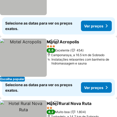
Selecione as datas para ver os preços
Ver preços
exatos.
Motel Acropolis
Partilhar
Adicionar aos favoritos
3 Estrelas
8,6
Excelente
454
Camponaraya, a 16.5 km de Sobrado
Instalações relaxantes com banheira de
hidromassagem e sauna
Escolha popular
Selecione as datas para ver os preços
Ver preços
exatos.
Hotel Rural Nova Ruta
Partilhar
Adicionar aos favoritos
2 Estrelas
8,2
Muito boa
1.804
Trabadelo, a 14.7 km de Sobrado