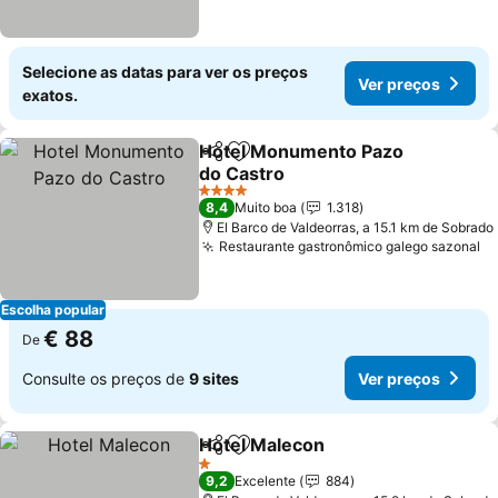
Selecione as datas para ver os preços
Ver preços
exatos.
Hotel Monumento Pazo
Partilhar
Adicionar aos favoritos
do Castro
4 Estrelas
8,4
Muito boa
1.318
El Barco de Valdeorras, a 15.1 km de Sobrado
Restaurante gastronômico galego sazonal
Escolha popular
€ 88
De
Consulte os preços de
9 sites
Ver preços
Hotel Malecon
Partilhar
Adicionar aos favoritos
1 Estrelas
9,2
Excelente
884