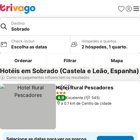
Favoritos
Iniciar
Me
Destino
Sobrado
Check-in/out
Hóspedes e quartos
Escolha as datas
2 hóspedes, 1 quarto.
Ordenar
Filtrar
Mapa
Hotéis em Sobrado (Castela e Leão, Espanha)
Como os pagamentos influenciam os resultados
Hotel Rural Pescadores
Partilhar
Adicionar aos favoritos
3 Estrelas
8,9
Excelente
545
a 0.1 km de Centro da cidade
Selecione as datas para ver os preços