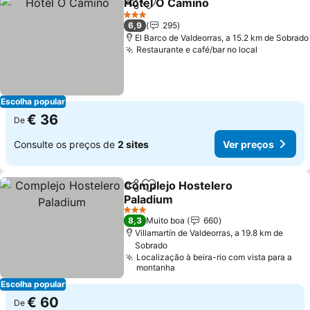
Hotel O Camiño
Partilhar
Adicionar aos favoritos
3 Estrelas
6,9
295
El Barco de Valdeorras, a 15.2 km de Sobrado
Restaurante e café/bar no local
Escolha popular
€ 36
De
Consulte os preços de
2 sites
Ver preços
Complejo Hostelero
Partilhar
Adicionar aos favoritos
Paladium
3 Estrelas
8,3
Muito boa
660
Villamartín de Valdeorras, a 19.8 km de
Sobrado
Localização à beira-rio com vista para a
montanha
Escolha popular
€ 60
De