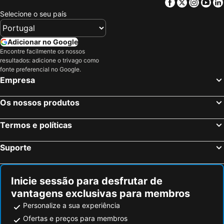
Facebook
Twitter
Insta
Yo
Burgos, Castela e Leão Hotéis
Valladolid, Castela e Leão Hotéis
Selecione o seu país
Palencia, Castela e Leão Hotéis
Tordesillas, Castela e Leão Hotéis
Aranda de Duero, Castela e Leão Hotéis
Villagonzalo Pedernales, Castela e Leão Hotéis
Adicionar no Google
Encontre facilmente os nossos
Arroyo de la Encomienda, Castela e Leão Hotéis
Penafiel, Castela e Leão Hotéis
resultados: adicione o trivago como
La Lastrilla, Castela e Leão Hotéis
Islantilla, Andaluzia Hotéis
fonte preferencial no Google.
Empresa
Madrid, Madrid Hotéis
Benidorm, Valência Hotéis
Sevilha, Andaluzia Hotéis
Barcelona, Catalunha Hotéis
Os nossos produtos
Vigo, Galiza Hotéis
Sangenjo, Galiza Hotéis
Termos e políticas
Isla Cristina, Andaluzia Hotéis
Isla Canela, Andaluzia Hotéis
Suporte
Inicie sessão para desfrutar de
vantagens exclusivas para membros
Personalize a sua experiência
Ofertas e preços para membros