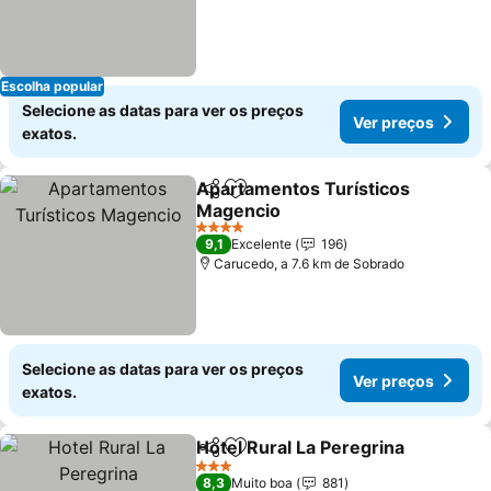
Escolha popular
Selecione as datas para ver os preços
Ver preços
exatos.
Apartamentos Turísticos
Partilhar
Adicionar aos favoritos
Magencio
4 Estrelas
9,1
Excelente
196
Carucedo, a 7.6 km de Sobrado
Selecione as datas para ver os preços
Ver preços
exatos.
Hotel Rural La Peregrina
Partilhar
Adicionar aos favoritos
3 Estrelas
8,3
Muito boa
881