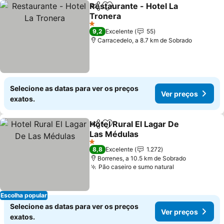
Restaurante - Hotel La
Partilhar
Adicionar aos favoritos
Tronera
1 Estrelas
9,2
Excelente
55
Carracedelo, a 8.7 km de Sobrado
Selecione as datas para ver os preços
Ver preços
exatos.
Hotel Rural El Lagar De
Partilhar
Adicionar aos favoritos
Las Médulas
1 Estrelas
8,8
Excelente
1.272
Borrenes, a 10.5 km de Sobrado
Pão caseiro e sumo natural
Escolha popular
Selecione as datas para ver os preços
Ver preços
exatos.