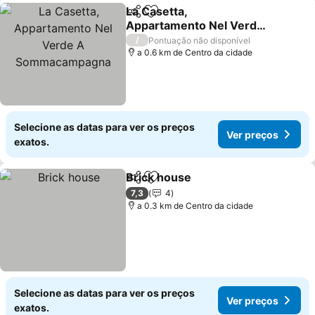
La Casetta,
Partilhar
Adicionar aos favoritos
Appartamento Nel Verde
A Sommacampagna
/
Pontuação não disponível
a 0.6 km de Centro da cidade
Selecione as datas para ver os preços
Ver preços
exatos.
Brick house
Partilhar
Adicionar aos favoritos
7,3
4
a 0.3 km de Centro da cidade
Selecione as datas para ver os preços
Ver preços
exatos.