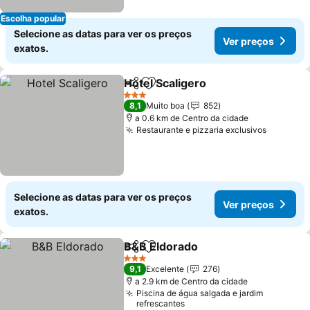
Escolha popular
Selecione as datas para ver os preços
Ver preços
exatos.
Hotel Scaligero
Partilhar
Adicionar aos favoritos
3 Estrelas
8,1
Muito boa
852
a 0.6 km de Centro da cidade
Restaurante e pizzaria exclusivos
Selecione as datas para ver os preços
Ver preços
exatos.
B&B Eldorado
Partilhar
Adicionar aos favoritos
3 Estrelas
9,1
Excelente
276
a 2.9 km de Centro da cidade
Piscina de água salgada e jardim
refrescantes