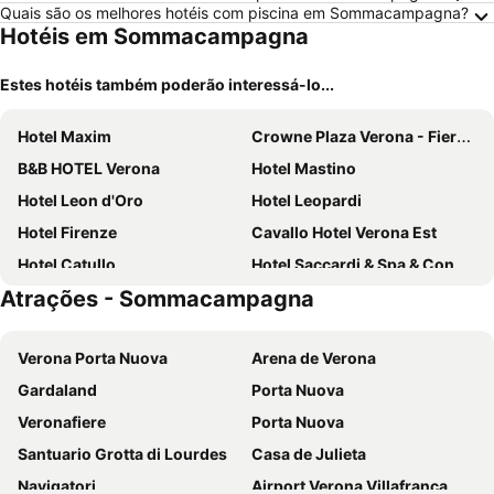
Quais são os melhores hotéis com piscina em Sommacampagna?
Hotéis em Sommacampagna
Estes hotéis também poderão interessá-lo...
Hotel Maxim
Crowne Plaza Verona - Fiera By Ihg
B&B HOTEL Verona
Hotel Mastino
Hotel Leon d'Oro
Hotel Leopardi
Hotel Firenze
Cavallo Hotel Verona Est
Hotel Catullo
Hotel Saccardi & Spa & Congress - Adults Only
Atrações - Sommacampagna
Hotel La Carica
Novo Hotel Rossi
Hotel Ca' Serena
Hotel Gattopardo
Verona Porta Nuova
Arena de Verona
BB Vicolo 22
Leonardo Hotel Verona
Gardaland
Porta Nuova
Hotel Verona
Best Western CTC Hotel Verona
Veronafiere
Porta Nuova
Hotel Palace Verona
Hotel San Luca
Santuario Grotta di Lourdes
Casa de Julieta
Gardaland Hotel
Hotel Martini
Navigatori
Airport Verona Villafranca
Hotel Porta Palio
Active Hotel Paradiso & Golf