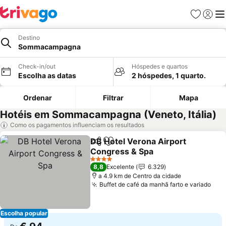
Favoritos
Iniciar
Me
Destino
Sommacampagna
Check-in/out
Hóspedes e quartos
Escolha as datas
2 hóspedes, 1 quarto.
Ordenar
Filtrar
Mapa
Hotéis em Sommacampagna (Veneto, Itália)
Como os pagamentos influenciam os resultados
DB Hotel Verona Airport
Partilhar
Adicionar aos favoritos
Congress & Spa
4 Estrelas
8,8
Excelente
6.329
a 4.9 km de Centro da cidade
Buffet de café da manhã farto e variado
Escolha popular