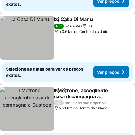
Ver preços
exatos.
La Casa Di Manu
Partilhar
Adicionar aos favoritos
8,7
Excelente
4
a 0.6 km de Centro da cidade
Selecione as datas para ver os preços
Ver preços
exatos.
Il Metrone, accogliente
Partilhar
Adicionar aos favoritos
casa di campagna a
Custoza
/
Pontuação não disponível
a 5.1 km de Centro da cidade