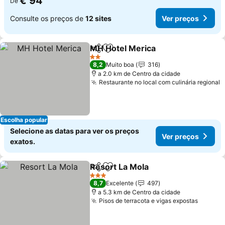
€ 94
De
Consulte os preços de
12 sites
Ver preços
MH Hotel Merica
Partilhar
Adicionar aos favoritos
2 Estrelas
8,2
Muito boa
316
a 2.0 km de Centro da cidade
Restaurante no local com culinária regional
Escolha popular
Selecione as datas para ver os preços
Ver preços
exatos.
Resort La Mola
Partilhar
Adicionar aos favoritos
3 Estrelas
8,7
Excelente
497
a 5.3 km de Centro da cidade
Pisos de terracota e vigas expostas