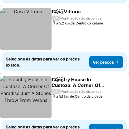
Casa Vittoria
Partilhar
Adicionar aos favoritos
/
Pontuação não disponível
a 5.2 km de Centro da cidade
Selecione as datas para ver os preços
Ver preços
exatos.
Country House In
Partilhar
Adicionar aos favoritos
Custoza: A Corner Of
Paradise Just A Stones
/
Pontuação não disponível
Throw From Verona
a 5.1 km de Centro da cidade
Selecione as datas para ver os preços