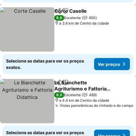
Corte Caselle
Partilhar
Adicionar aos favoritos
9,6
Excelente
650
a 3.6 km de Centro da cidade
Selecione as datas para ver os preços
Ver preços
exatos.
Le Bianchette
Partilhar
Adicionar aos favoritos
Agriturismo e Fattoria
Didattica
9,0
Excelente
489
a 4.4 km de Centro da cidade
Vistas panorâmicas do vinhedo e do campo
Selecione as datas para ver os preços
Ver preços