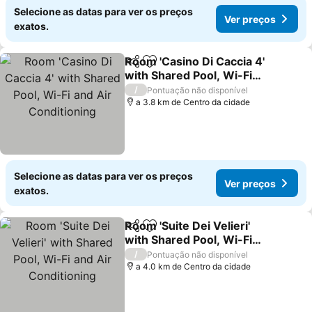
Selecione as datas para ver os preços
Ver preços
exatos.
Room 'Casino Di Caccia 4'
Partilhar
Adicionar aos favoritos
with Shared Pool, Wi-Fi
and Air Conditioning
/
Pontuação não disponível
a 3.8 km de Centro da cidade
Selecione as datas para ver os preços
Ver preços
exatos.
Room 'Suite Dei Velieri'
Partilhar
Adicionar aos favoritos
with Shared Pool, Wi-Fi
and Air Conditioning
/
Pontuação não disponível
a 4.0 km de Centro da cidade