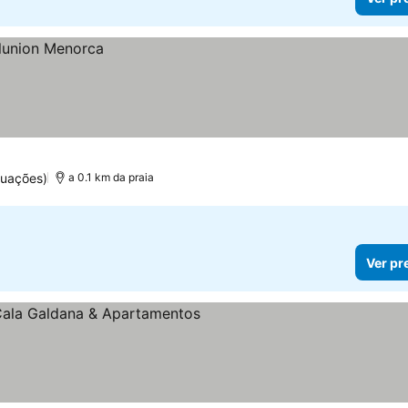
tuações)
a 0.1 km da praia
Ver pr