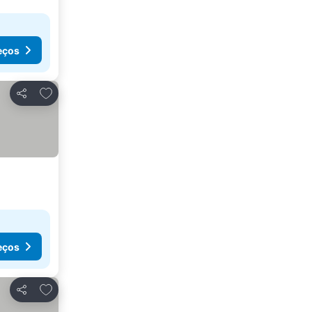
eços
Adicionar aos favoritos
Partilhar
eços
Adicionar aos favoritos
Partilhar