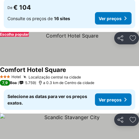
€ 104
De
Consulte os preços de
16 sites
Ver preços
Escolha popular
Partilhar
Ad
Comfort Hotel Square
Hotel
Localização central na cidade
3 Estrelas
7,9
Boa
5.759
a 0.3 km de Centro da cidade
Selecione as datas para ver os preços
Ver preços
exatos.
Partilhar
Ad