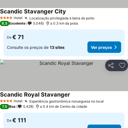
Scandic Stavanger City
Hotel
Localização privilegiada à beira do porto
4 Estrelas
8,5
Excelente
5.046
a 0.3 km da praia
€ 71
De
Consulte os preços de
13 sites
Ver preços
Partilhar
Ad
Scandic Royal Stavanger
Hotel
Experiência gastronômica norueguesa no local
4 Estrelas
7,5
Boa
5.428
a 0.4 km de Centro da cidade
€ 111
De