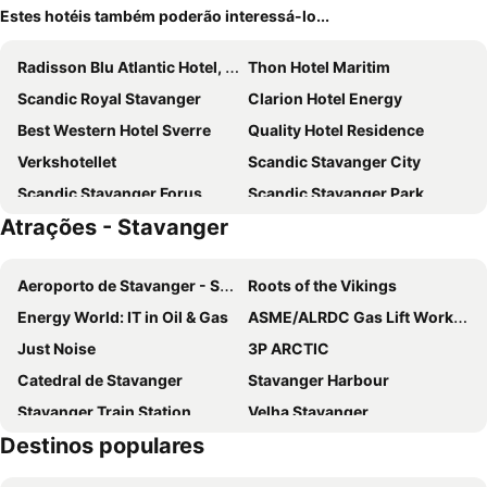
Estes hotéis também poderão interessá-lo...
Radisson Blu Atlantic Hotel, Stavanger
Thon Hotel Maritim
Scandic Royal Stavanger
Clarion Hotel Energy
Best Western Hotel Sverre
Quality Hotel Residence
Verkshotellet
Scandic Stavanger City
Scandic Stavanger Forus
Scandic Stavanger Park
Atrações - Stavanger
Sola Strand Hotel
St. Svithun Hotell
Home Hotel Skagen Brygge
Havly Hotell
Aeroporto de Stavanger - Sola
Roots of the Vikings
Clarion Hotel Stavanger
Thon Hotel Stavanger
Energy World: IT in Oil & Gas
ASME/ALRDC Gas Lift Workshop
Thon Hotel Stavanger Forum
Ydalir Hotel
Just Noise
3P ARCTIC
The Villa Self Check-In Boutique Hotel
Bjørvika Apartments - Sirkus Renaa
Catedral de Stavanger
Stavanger Harbour
Central Guest House
Stey Stavanger
Stavanger Train Station
Velha Stavanger
Smarthotel Forus
Quality Airport Hotel Stavanger
Destinos populares
Lago Breiavatnet
Stavanger Stadium
Thon Hotel Sandnes
GamlaVærket Gjæstgiveri og Tracteringssted
Stavanger Forum
Preikestolen
Sjøberg Hotell og Ferieleiligheter