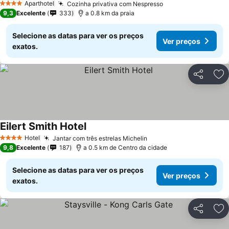
Aparthotel
Cozinha privativa com Nespresso
4 Estrelas
9,3
Excelente
333
a 0.8 km da praia
Selecione as datas para ver os preços
Ver preços
exatos.
Partilhar
Ad
Eilert Smith Hotel
Hotel
Jantar com três estrelas Michelin
4 Estrelas
9,8
Excelente
187
a 0.5 km de Centro da cidade
Selecione as datas para ver os preços
Ver preços
exatos.
Partilhar
Ad