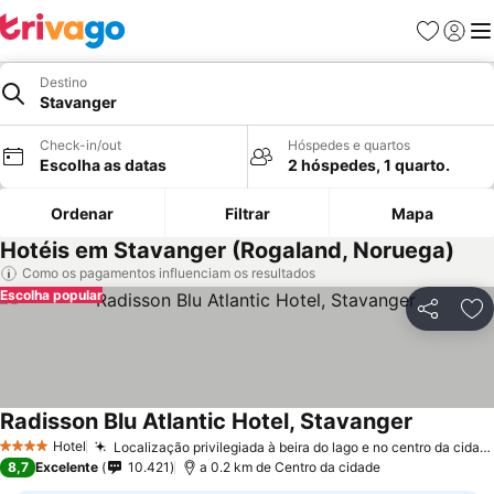
Favoritos
Iniciar
Me
Destino
Stavanger
Check-in/out
Hóspedes e quartos
Escolha as datas
2 hóspedes, 1 quarto.
Ordenar
Filtrar
Mapa
Hotéis em Stavanger (Rogaland, Noruega)
Como os pagamentos influenciam os resultados
Escolha popular
Partilhar
Ad
Radisson Blu Atlantic Hotel, Stavanger
Hotel
Localização privilegiada à beira do lago e no centro da cidade
4 Estrelas
8,7
Excelente
10.421
a 0.2 km de Centro da cidade