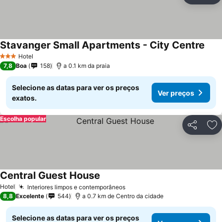
Stavanger Small Apartments - City Centre
Hotel
3 Estrelas
7,8
Boa
158
a 0.1 km da praia
Selecione as datas para ver os preços
Ver preços
exatos.
Escolha popular
Partilhar
Ad
Central Guest House
Hotel
Interiores limpos e contemporâneos
8,8
Excelente
544
a 0.7 km de Centro da cidade
Selecione as datas para ver os preços