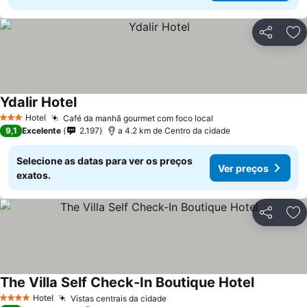
Partilhar
Ad
Ydalir Hotel
Hotel
Café da manhã gourmet com foco local
3 Estrelas
9,1
Excelente
2.197
a 4.2 km de Centro da cidade
Selecione as datas para ver os preços
Ver preços
exatos.
Partilhar
Ad
The Villa Self Check-In Boutique Hotel
Hotel
Vistas centrais da cidade
4 Estrelas