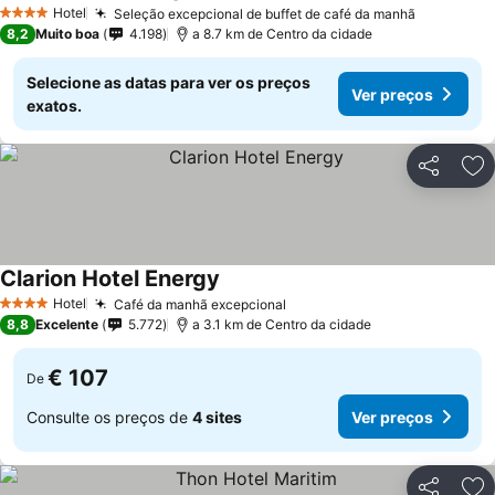
Hotel
Seleção excepcional de buffet de café da manhã
4 Estrelas
8,2
Muito boa
4.198
a 8.7 km de Centro da cidade
Selecione as datas para ver os preços
Ver preços
exatos.
Partilhar
Ad
Clarion Hotel Energy
Hotel
Café da manhã excepcional
4 Estrelas
8,8
Excelente
5.772
a 3.1 km de Centro da cidade
€ 107
De
Consulte os preços de
4 sites
Ver preços