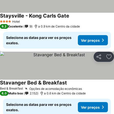
Staysville - Kong Carls Gate
Hotel
4 Estrelas
9,2
Excelente
9
a 0.9 km de Centro da cidade
Selecione as datas para ver os preços
Ver preços
exatos.
Partilhar
Ad
Stavanger Bed & Breakfast
Bed & Breakfast
Opções de acomodação econômicas
8,0
Muito boa
2.152
a 0.6 km de Centro da cidade
Selecione as datas para ver os preços
Ver preços
exatos.