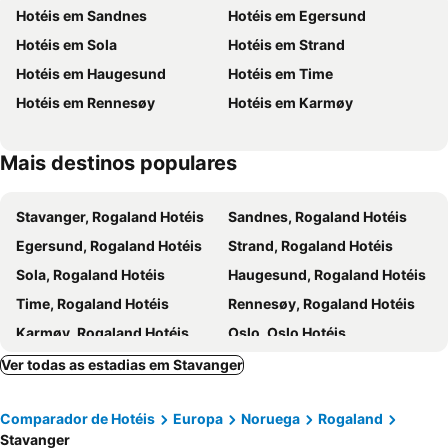
Hotéis em Sandnes
Hotéis em Egersund
Sverd i fjell
Hotéis em Sola
Hotéis em Strand
Hotéis em Haugesund
Hotéis em Time
Hotéis em Rennesøy
Hotéis em Karmøy
Mais destinos populares
Stavanger, Rogaland Hotéis
Sandnes, Rogaland Hotéis
Egersund, Rogaland Hotéis
Strand, Rogaland Hotéis
Sola, Rogaland Hotéis
Haugesund, Rogaland Hotéis
Time, Rogaland Hotéis
Rennesøy, Rogaland Hotéis
Karmøy, Rogaland Hotéis
Oslo, Oslo Hotéis
Tromsø, Troms Hotéis
Bergen, Hordaland Hotéis
Ver todas as estadias em Stavanger
Trondheim, Sor-Trondelag Hotéis
Gardermoen, Akershus Hotéis
Comparador de Hotéis
Europa
Noruega
Rogaland
Bodø, Nordland Hotéis
Ullensaker, Akershus Hotéis
Stavanger