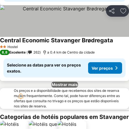
Partilhar
Ad
Central Economic Stavanger Brødregata
Hostel
2 Estrelas
8,8
Excelente
262
a 0.4 km de Centro da cidade
Selecione as datas para ver os preços
Ver preços
exatos.
Mostrar mais
Os preços e a disponibilidade que recebemos dos sites de reserva
mudam frequentemente. Como tal, pode haver diferenças entre as
ofertas que consulta no trivago e os preços que estão disponíveis
nos sites de reserva.
Categorias de hotéis populares em Stavanger