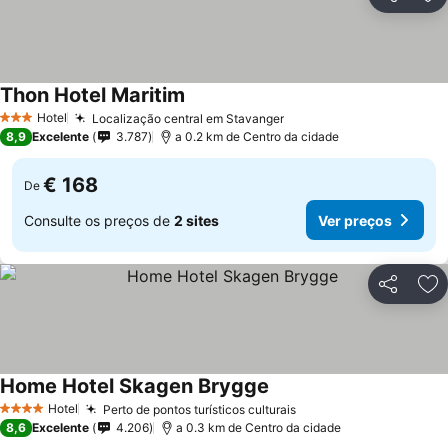
Partilhar
Ad
Thon Hotel Maritim
Hotel
Localização central em Stavanger
3 Estrelas
8,9
Excelente
3.787
a 0.2 km de Centro da cidade
€ 168
De
Consulte os preços de
2 sites
Ver preços
Partilhar
Ad
Home Hotel Skagen Brygge
Hotel
Perto de pontos turísticos culturais
4 Estrelas
8,6
Excelente
4.206
a 0.3 km de Centro da cidade