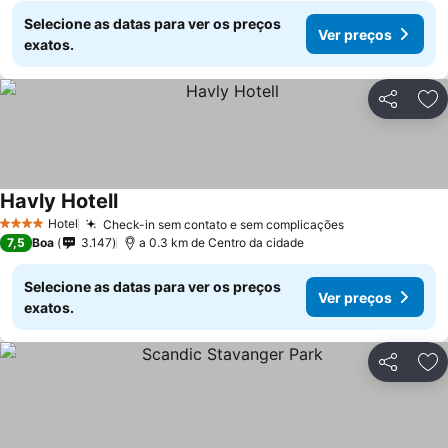
Selecione as datas para ver os preços
Ver preços
exatos.
Partilhar
Ad
Havly Hotell
Hotel
Check-in sem contato e sem complicações
4 Estrelas
7,5
Boa
3.147
a 0.3 km de Centro da cidade
Selecione as datas para ver os preços
Ver preços
exatos.
Partilhar
Ad