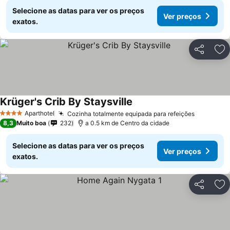
Selecione as datas para ver os preços
Ver preços
exatos.
Partilhar
Ad
Krüger's Crib By Staysville
Aparthotel
Cozinha totalmente equipada para refeições
4 Estrelas
8,3
Muito boa
232
a 0.5 km de Centro da cidade
Selecione as datas para ver os preços
Ver preços
exatos.
Partilhar
Ad