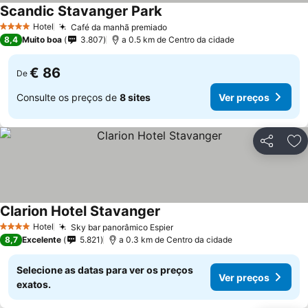
Scandic Stavanger Park
Hotel
Café da manhã premiado
4 Estrelas
8,4
Muito boa
3.807
a 0.5 km de Centro da cidade
€ 86
De
Consulte os preços de
8 sites
Ver preços
Partilhar
Ad
Clarion Hotel Stavanger
Hotel
Sky bar panorâmico Espier
4 Estrelas
8,7
Excelente
5.821
a 0.3 km de Centro da cidade
Selecione as datas para ver os preços
Ver preços
exatos.