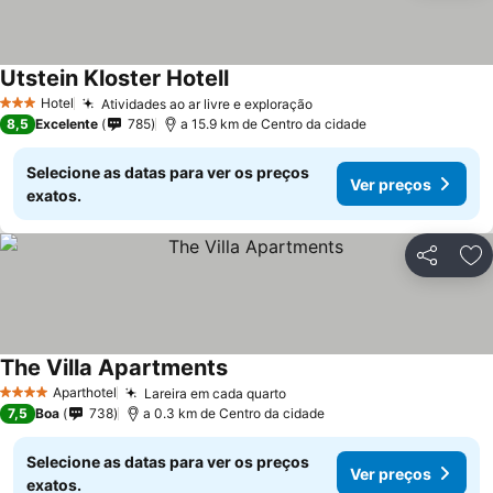
Utstein Kloster Hotell
Hotel
Atividades ao ar livre e exploração
3 Estrelas
8,5
Excelente
785
a 15.9 km de Centro da cidade
Selecione as datas para ver os preços
Ver preços
exatos.
Partilhar
Ad
The Villa Apartments
Aparthotel
Lareira em cada quarto
4 Estrelas
7,5
Boa
738
a 0.3 km de Centro da cidade
Selecione as datas para ver os preços
Ver preços
exatos.