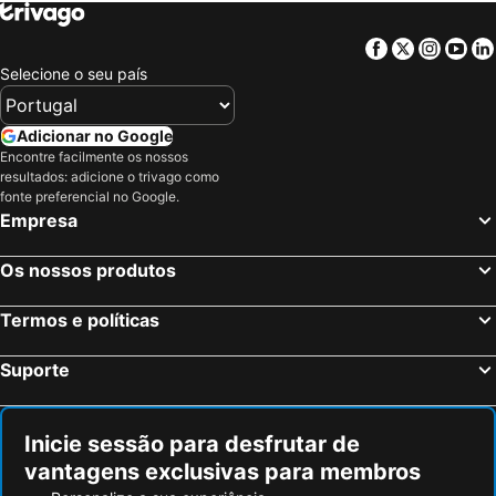
Flam, Sogn og Fjordane Hotéis
Facebook
Twitter
Insta
Yo
Selecione o seu país
Adicionar no Google
Encontre facilmente os nossos
resultados: adicione o trivago como
fonte preferencial no Google.
Empresa
Os nossos produtos
Termos e políticas
Suporte
Inicie sessão para desfrutar de
vantagens exclusivas para membros