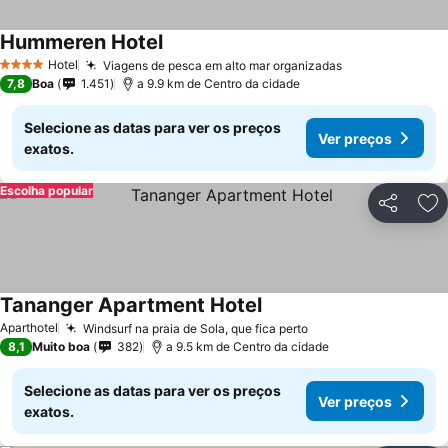
Hummeren Hotel
Hotel
Viagens de pesca em alto mar organizadas
4 Estrelas
7,8
Boa
1.451
a 9.9 km de Centro da cidade
Selecione as datas para ver os preços
Ver preços
exatos.
Escolha popular
Partilhar
Ad
Tananger Apartment Hotel
Aparthotel
Windsurf na praia de Sola, que fica perto
8,1
Muito boa
382
a 9.5 km de Centro da cidade
Selecione as datas para ver os preços
Ver preços
exatos.