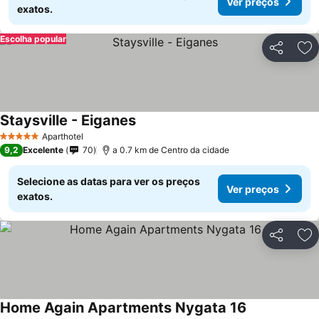
Ver preços
exatos.
Escolha popular
Partilhar
Ad
Staysville - Eiganes
Aparthotel
5 Estrelas
9,2
Excelente
70
a 0.7 km de Centro da cidade
Selecione as datas para ver os preços
Ver preços
exatos.
Partilhar
Ad
Home Again Apartments Nygata 16