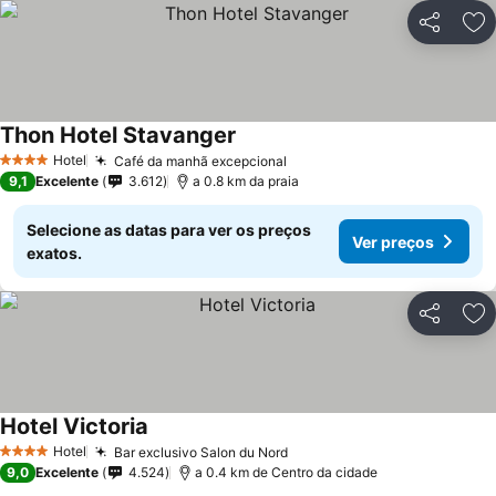
Partilhar
Ad
Thon Hotel Stavanger
Hotel
Café da manhã excepcional
4 Estrelas
9,1
Excelente
3.612
a 0.8 km da praia
Selecione as datas para ver os preços
Ver preços
exatos.
Partilhar
Ad
Hotel Victoria
Hotel
Bar exclusivo Salon du Nord
4 Estrelas
9,0
Excelente
4.524
a 0.4 km de Centro da cidade