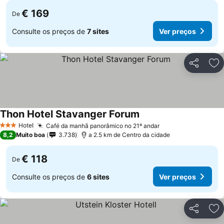
€ 169
De
Consulte os preços de
7 sites
Ver preços
Partilhar
Ad
Thon Hotel Stavanger Forum
Hotel
Café da manhã panorâmico no 21º andar
3 Estrelas
8,2
Muito boa
3.738
a 2.5 km de Centro da cidade
€ 118
De
Consulte os preços de
6 sites
Ver preços
Partilhar
Ad