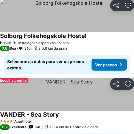
Partilhar
Ad
Solborg Folkehøgskole Hostel
Hostel
Instalações esportivas no local
7,8
Boa
316
a 0.6 km da praia
Selecione as datas para ver os preços
Ver preços
exatos.
Escolha popular
Partilhar
Ad
VANDER - Sea Story
Aparthotel
4 Estrelas
8,7
Excelente
548
a 0.4 km de Centro da cidade