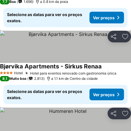
7,7
Boa
1.696
a 0.8 km da praia
Selecione as datas para ver os preços
Ver preços
exatos.
Partilhar
Ad
Bjørvika Apartments - Sirkus Renaa
Hotel
Hotel para eventos renovado com gastronomia única
4 Estrelas
8,1
Muito boa
2.813
a 1.1 km de Centro da cidade
Selecione as datas para ver os preços
Ver preços
exatos.
Partilhar
Ad