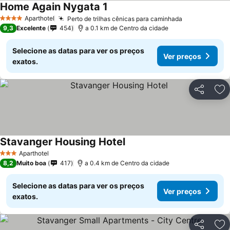
Home Again Nygata 1
Aparthotel
Perto de trilhas cênicas para caminhada
4 Estrelas
9,3
Excelente
454
a 0.1 km de Centro da cidade
Selecione as datas para ver os preços
Ver preços
exatos.
Partilhar
Ad
Stavanger Housing Hotel
Aparthotel
3 Estrelas
8,2
Muito boa
417
a 0.4 km de Centro da cidade
Selecione as datas para ver os preços
Ver preços
exatos.
Partilhar
Ad