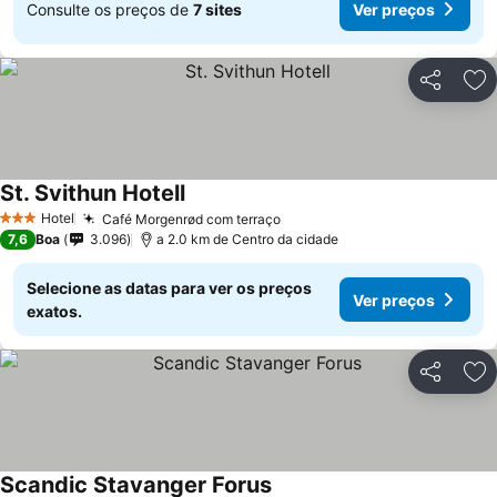
Consulte os preços de
7 sites
Ver preços
Partilhar
Ad
St. Svithun Hotell
Hotel
Café Morgenrød com terraço
3 Estrelas
7,6
Boa
3.096
a 2.0 km de Centro da cidade
Selecione as datas para ver os preços
Ver preços
exatos.
Partilhar
Ad
Scandic Stavanger Forus