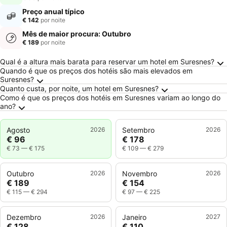
Preço anual típico
€ 142
por noite
Mês de maior procura: Outubro
€ 189
por noite
Perguntas Frequentes sobre Suresnes
Qual é a altura mais barata para reservar um hotel em Suresnes?
Quando é que os preços dos hotéis são mais elevados em
Suresnes?
Quanto custa, por noite, um hotel em Suresnes?
Como é que os preços dos hotéis em Suresnes variam ao longo do
ano?
Agosto
2026
Setembro
2026
€ 96
€ 178
€ 73
—
€ 175
€ 109
—
€ 279
Outubro
2026
Novembro
2026
€ 189
€ 154
€ 115
—
€ 294
€ 97
—
€ 225
Dezembro
2026
Janeiro
2027
€ 128
€ 110