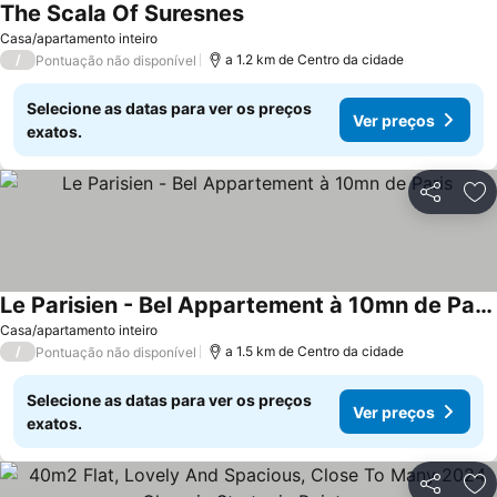
The Scala Of Suresnes
Ver preços
Casa/apartamento inteiro
/
a 1.2 km de Centro da cidade
Pontuação não disponível
Selecione as datas para ver os preços
Ver preços
exatos.
Partilhar
Ad
Le Parisien - Bel Appartement à 10mn de Paris
Ver preços
Casa/apartamento inteiro
/
a 1.5 km de Centro da cidade
Pontuação não disponível
Selecione as datas para ver os preços
Ver preços
exatos.
Partilhar
Ad