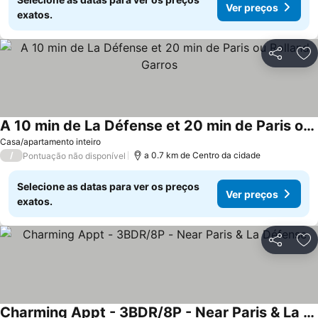
Ver preços
exatos.
Partilhar
Ad
A 10 min de La Défense et 20 min de Paris ou Rolland Garros
Ver preços
Casa/apartamento inteiro
/
a 0.7 km de Centro da cidade
Pontuação não disponível
Selecione as datas para ver os preços
Ver preços
exatos.
Partilhar
Ad
Charming Appt - 3BDR/8P - Near Paris & La Défense