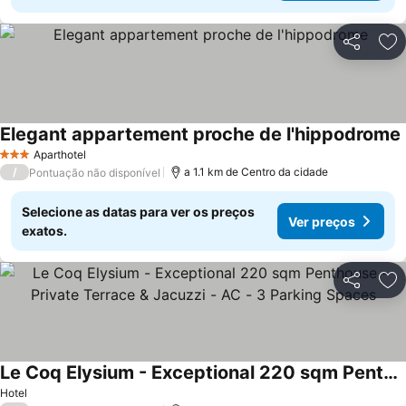
Partilhar
Ad
Elegant appartement proche de l'hippodrome
Aparthotel
3 Estrelas
/
a 1.1 km de Centro da cidade
Pontuação não disponível
Selecione as datas para ver os preços
Ver preços
exatos.
Partilhar
Ad
Le Coq Elysium - Exceptional 220 sqm Penthouse - Private Terrace & Jacuzzi - AC - 3 Parking Spaces
Ver preços
Hotel