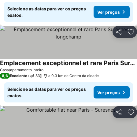
Selecione as datas para ver os preços
Ver preços
exatos.
Partilhar
Ad
Emplacement exceptionnel et rare Paris Suresnes longchamp
Ver preços
Casa/apartamento inteiro
8,6
Excelente
83
a 0.3 km de Centro da cidade
Selecione as datas para ver os preços
Ver preços
exatos.
Partilhar
Ad