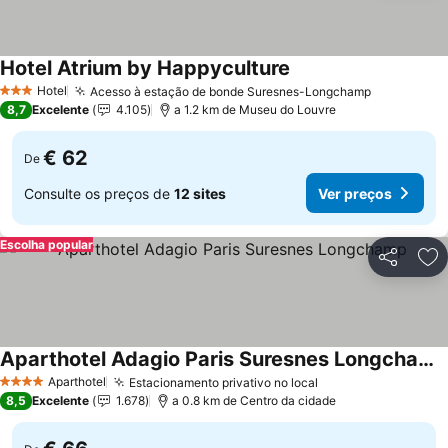
Hotel Atrium by Happyculture
Ver preços
Hotel
Acesso à estação de bonde Suresnes-Longchamp
Ver preço
3 Estrelas
8,7
Excelente
4.105
a 1.2 km de Museu do Louvre
€ 62
De
Consulte os preços de
12 sites
Ver preços
Escolha popular
Partilhar
Ad
Aparthotel Adagio Paris Suresnes Longchamp
Ver preços
Aparthotel
Estacionamento privativo no local
Ver preços
4 Estrelas
8,5
Excelente
1.678
a 0.8 km de Centro da cidade