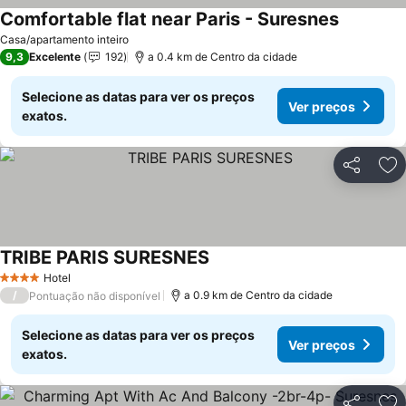
Comfortable flat near Paris - Suresnes
Ver preço
Casa/apartamento inteiro
9,3
Excelente
192
a 0.4 km de Centro da cidade
Selecione as datas para ver os preços
Ver preços
exatos.
Partilhar
Ad
TRIBE PARIS SURESNES
Ver preços
Hotel
4 Estrelas
/
a 0.9 km de Centro da cidade
Pontuação não disponível
Selecione as datas para ver os preços
Ver preços
exatos.