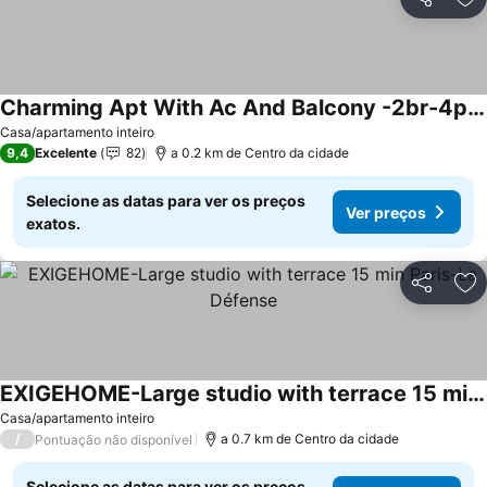
Partilhar
Ad
Charming Apt With Ac And Balcony -2br-4p- Suresnes
Ver preços
Casa/apartamento inteiro
9,4
Excelente
82
a 0.2 km de Centro da cidade
Selecione as datas para ver os preços
Ver preços
exatos.
Partilhar
Ad
EXIGEHOME-Large studio with terrace 15 min Paris-La Défense
Ver preços
Casa/apartamento inteiro
/
a 0.7 km de Centro da cidade
Pontuação não disponível
Selecione as datas para ver os preços