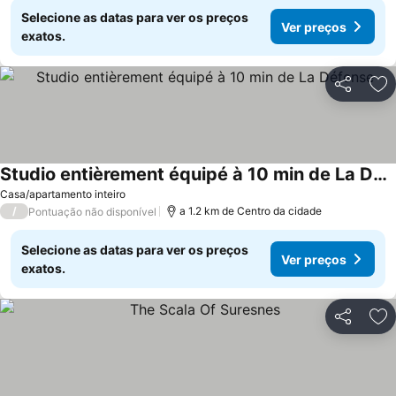
Selecione as datas para ver os preços
Ver preços
exatos.
Partilhar
Ad
Studio entièrement équipé à 10 min de La Défense
Ver preços
Casa/apartamento inteiro
/
a 1.2 km de Centro da cidade
Pontuação não disponível
Selecione as datas para ver os preços
Ver preços
exatos.
Partilhar
Ad