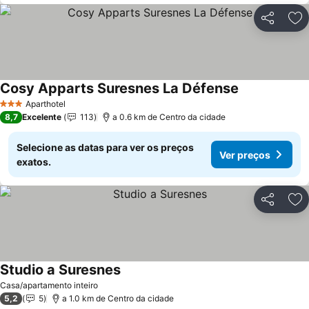
Partilhar
Ad
Cosy Apparts Suresnes La Défense
Ver preços
Aparthotel
3 Estrelas
8,7
Excelente
113
a 0.6 km de Centro da cidade
Selecione as datas para ver os preços
Ver preços
exatos.
Partilhar
Ad
Studio a Suresnes
Ver preços
Casa/apartamento inteiro
5,2
5
a 1.0 km de Centro da cidade