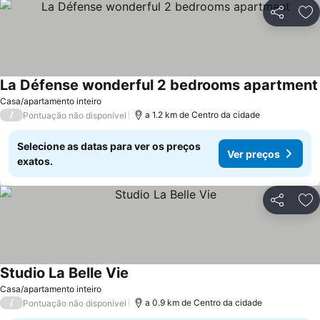
Partilhar
Ad
La Défense wonderful 2 bedrooms apartment
Casa/apartamento inteiro
/
a 1.2 km de Centro da cidade
Pontuação não disponível
Selecione as datas para ver os preços
Ver preços
exatos.
Partilhar
Ad
Studio La Belle Vie
Ver preços
Casa/apartamento inteiro
/
a 0.9 km de Centro da cidade
Pontuação não disponível