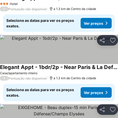
Ver preços
Hotel
3 Estrelas
/
a 1.3 km de Centro da cidade
Pontuação não disponível
Selecione as datas para ver os preços
Ver preços
exatos.
Partilhar
Ad
Elegant Appt - 1bdr/2p - Near Paris & La Defense
Ver preços
Casa/apartamento inteiro
/
a 1.3 km de Centro da cidade
Pontuação não disponível
Selecione as datas para ver os preços
Ver preços
exatos.
Partilhar
Ad