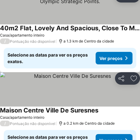
40m2 Flat, Lovely And Spacious, Close To Many 2024 Olympic Strategic Points.
Ver preços
Casa/apartamento inteiro
/
a 1.3 km de Centro da cidade
Pontuação não disponível
Selecione as datas para ver os preços
Ver preços
exatos.
Partilhar
Ad
Maison Centre Ville De Suresnes
Ver preços
Casa/apartamento inteiro
/
a 0.2 km de Centro da cidade
Pontuação não disponível
Selecione as datas para ver os preços