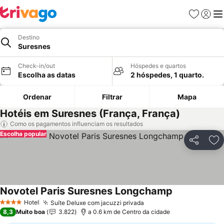
Favoritos
Iniciar
Me
Destino
Suresnes
Check-in/out
Hóspedes e quartos
Escolha as datas
2 hóspedes, 1 quarto.
Ordenar
Filtrar
Mapa
Hotéis em Suresnes (França, França)
Como os pagamentos influenciam os resultados
Escolha popular
Partilhar
Ad
Novotel Paris Suresnes Longchamp
Ver preços
Hotel
Suíte Deluxe com jacuzzi privada
Ver preços
4 Estrelas
8,3
Muito boa
3.822
a 0.6 km de Centro da cidade