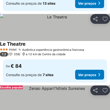
Consulte os preços de
13 sites
Ver preços
Partilhar
Ad
Le Theatre
Ver preços
Hotel
Autêntica experiência gastronômica francesa
Ver preços
3 Estrelas
7,2
358
a 1.0 km de Centro da cidade
€ 84
De
Consulte os preços de
7 sites
Ver preços
Escolha popular
Partilhar
Ad