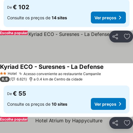
€ 102
De
Consulte os preços de
14 sites
Ver preços
Escolha popular
Partilhar
Ad
Kyriad ECO - Suresnes - La Defense
Ver preços
Hotel
Acesso conveniente ao restaurante Campanile
Ver preços
2 Estrelas
6,8
6.621
a 0.4 km de Centro da cidade
€ 55
De
Consulte os preços de
10 sites
Ver preços
Escolha popular
Partilhar
Ad