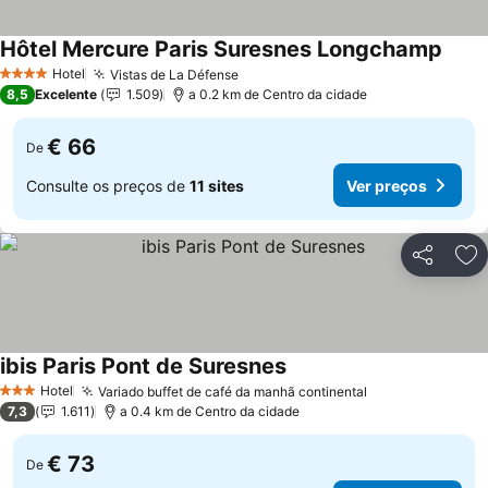
Hôtel Mercure Paris Suresnes Longchamp
Ver p
Hotel
Vistas de La Défense
Ver preços
4 Estrelas
8,5
Excelente
1.509
a 0.2 km de Centro da cidade
€ 66
De
Consulte os preços de
11 sites
Ver preços
Partilhar
Ad
ibis Paris Pont de Suresnes
Ver preços
Hotel
Variado buffet de café da manhã continental
Ver preços
3 Estrelas
7,3
1.611
a 0.4 km de Centro da cidade
€ 73
De