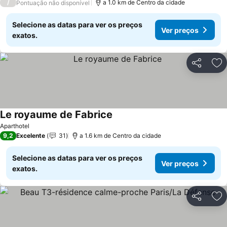
/
a 1.0 km de Centro da cidade
Pontuação não disponível
Selecione as datas para ver os preços
Ver preços
exatos.
Partilhar
Ad
Le royaume de Fabrice
Ver preços
Aparthotel
9,2
Excelente
31
a 1.6 km de Centro da cidade
Selecione as datas para ver os preços
Ver preços
exatos.
Partilhar
Ad