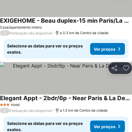
EXIGEHOME - Beau duplex-15 min Paris/La Défense/Champs Elysées
Ver preços
Casa/apartamento inteiro
/
a 0.3 km de Centro da cidade
Pontuação não disponível
Selecione as datas para ver os preços
Ver preços
exatos.
Partilhar
Ad
Elegant Appt - 2bdr/6p - Near Paris & La Defense
Ver preços
Hotel
3 Estrelas
/
a 1.3 km de Centro da cidade
Pontuação não disponível
Selecione as datas para ver os preços
Ver preços
exatos.