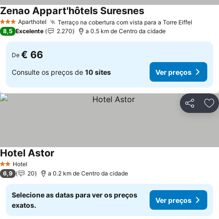
Zenao Appart'hôtels Suresnes
Ver preços
Aparthotel
Terraço na cobertura com vista para a Torre Eiffel
Ver pr
3 Estrelas
8,5
Excelente
2.270
a 0.5 km de Centro da cidade
€ 66
De
Consulte os preços de
10 sites
Ver preços
Partilhar
Ad
Hotel Astor
Ver preços
Hotel
2 Estrelas
6,9
20
a 0.2 km de Centro da cidade
Selecione as datas para ver os preços
Ver preços
exatos.