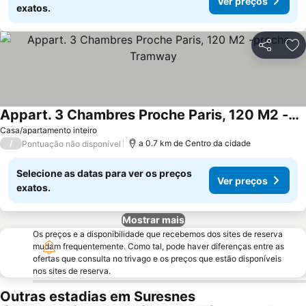
Ver preços
exatos.
Partilhar
Ad
Appart. 3 Chambres Proche Paris, 120 M2 -proche Tramway
Ver preços
Casa/apartamento inteiro
/
a 0.7 km de Centro da cidade
Pontuação não disponível
Selecione as datas para ver os preços
Ver preços
exatos.
Mostrar mais
Os preços e a disponibilidade que recebemos dos sites de reserva
mudam frequentemente. Como tal, pode haver diferenças entre as
ofertas que consulta no trivago e os preços que estão disponíveis
nos sites de reserva.
Outras estadias em Suresnes