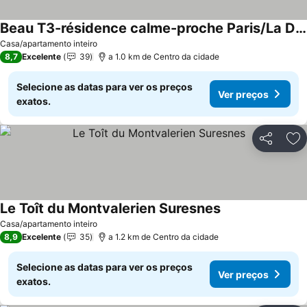
Beau T3-résidence calme-proche Paris/La Défense
Ver preços
Casa/apartamento inteiro
8,7
Excelente
39
a 1.0 km de Centro da cidade
Selecione as datas para ver os preços
Ver preços
exatos.
Partilhar
Ad
Le Toît du Montvalerien Suresnes
Ver preços
Casa/apartamento inteiro
8,9
Excelente
35
a 1.2 km de Centro da cidade
Selecione as datas para ver os preços
Ver preços
exatos.