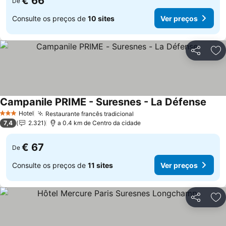
€ 66
De
Consulte os preços de
10 sites
Ver preços
Partilhar
Ad
Campanile PRIME - Suresnes - La Défense
Ver 
Hotel
Restaurante francês tradicional
Ver preços
3 Estrelas
7,4
2.321
a 0.4 km de Centro da cidade
€ 67
De
Consulte os preços de
11 sites
Ver preços
Partilhar
Ad