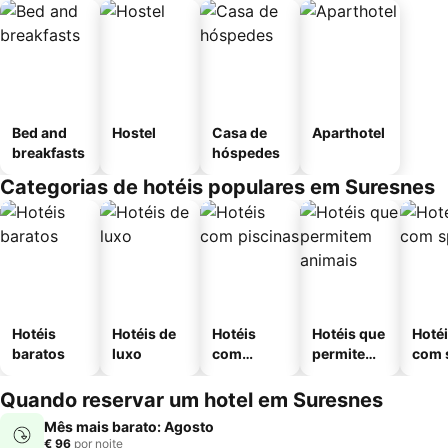
Bed and
Hostel
Casa de
Aparthotel
breakfasts
hóspedes
Categorias de hotéis populares em Suresnes
Hotéis
Hotéis de
Hotéis
Hotéis que
Hoté
baratos
luxo
com
permitem
com 
piscinas
animais
Quando reservar um hotel em Suresnes
Mês mais barato: Agosto
€ 96
por noite