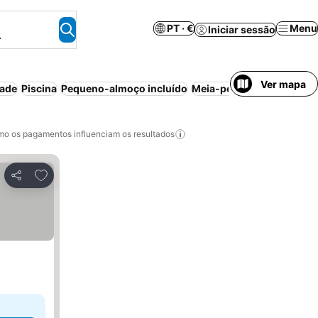
PT · €
Menu
Iniciar sessão
.
Ver mapa
dade
Piscina
Pequeno-almoço incluído
Meia-pensão
Estacionam
o os pagamentos influenciam os resultados
Adicionar aos favoritos
Partilhar