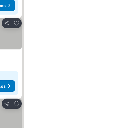
ços
Adicionar aos favoritos
Partilhar
ços
Adicionar aos favoritos
Partilhar