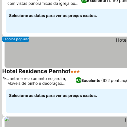
Excelente
(1.180 pon
9,0
com vistas panorâmicas da igreja ou
Ver preços
montanha
Selecione as datas para ver os preços exatos.
Escolha popular
Hotel Residence Pernhof
3 Estrelas
Ver preços
Jantar e relaxamento no jardim,
Excelente
(622 pontuaç
9,3
Móveis de pinho e decoração
Ver preços
acolhedora
Selecione as datas para ver os preços exatos.