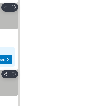
Adicionar aos favoritos
Partilhar
ços
Adicionar aos favoritos
Partilhar