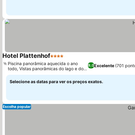
Hotel Plattenhof
4 Estrelas
Ver preços
Piscina panorâmica aquecida o ano
Excelente
(701 pont
9,0
todo, Vistas panorâmicas do lago e dos
Ver preços
vinhedos
Selecione as datas para ver os preços exatos.
Escolha popular