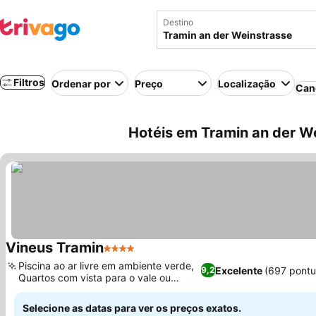
Destino
Filtros
Ordenar por
Preço
Localização
Can
Hotéis em Tramin an der Wei
Vineus Tramin
4 Estrelas
Ver preços
Piscina ao ar livre em ambiente verde,
Excelente
(697 pont
9,2
Quartos com vista para o vale ou
Ver preços
montanha
Selecione as datas para ver os preços exatos.