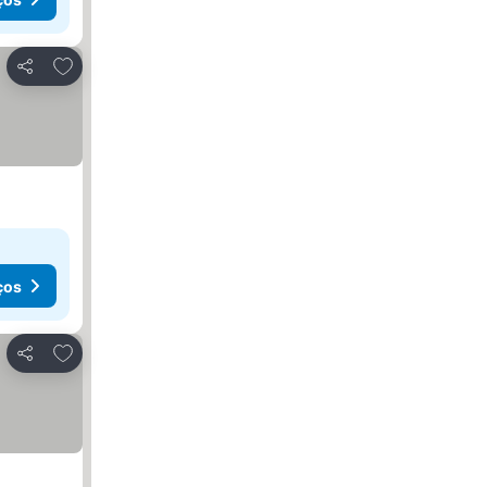
Adicionar aos favoritos
Partilhar
ços
Adicionar aos favoritos
Partilhar