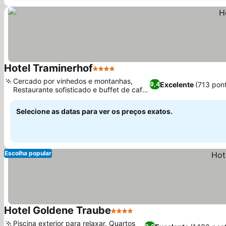
Hotel Traminerhof
4 Estrelas
Ver preços
Cercado por vinhedos e montanhas,
Excelente
(713 pon
9,4
Restaurante sofisticado e buffet de café
Ver preços
da manhã
Selecione as datas para ver os preços exatos.
Escolha popular
Hotel Goldene Traube
4 Estrelas
Ver preços
Piscina exterior para relaxar, Quartos