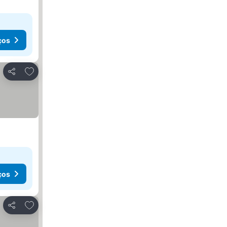
ços
Adicionar aos favoritos
Partilhar
ços
Adicionar aos favoritos
Partilhar