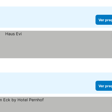
Ver pre
Ver pre