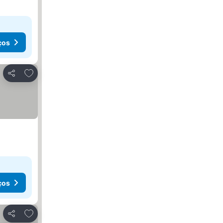
ços
Adicionar aos favoritos
Partilhar
ços
Adicionar aos favoritos
Partilhar