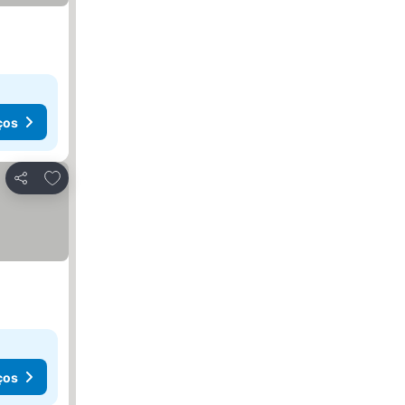
ços
Adicionar aos favoritos
Partilhar
ços