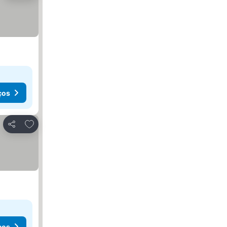
ços
Adicionar aos favoritos
Partilhar
ços