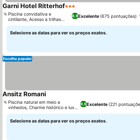
Garni Hotel Ritterhof
3 Estrelas
Ver preços
Piscina convidativa e
Excelente
(675 pontuações)
8,9
cintilante, Acesso a trilhas
Ver preços
pitorescas
Selecione as datas para ver os preços exatos.
Escolha popular
Ansitz Romani
Ver preços
Piscina natural em meio a
Excelente
(221 pontuaçõe
9,6
vinhedos, Charme histórico e luxo
Ver preços
moderno
Selecione as datas para ver os preços exatos.