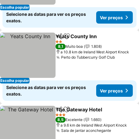
Escolha popular
Selecione as datas para ver os preços
Ver preços
exatos.
Yeats County Inn
Partilhar
Adicionar aos favoritos
2 Estrelas
8,1
Muito boa
1.808
a 10.8 km de Ireland West Airport Knock
Perto do Tubbercurry Golf Club
Escolha popular
Selecione as datas para ver os preços
Ver preços
exatos.
The Gateway Hotel
Partilhar
Adicionar aos favoritos
3 Estrelas
8,5
Excelente
1.660
a 9.6 km de Ireland West Airport Knock
Sala de jantar aconchegante