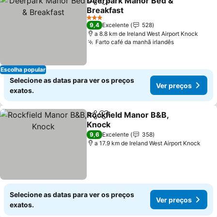
Deerpark Manor Bed &
Partilhar
Adicionar aos favoritos
Breakfast
3 Estrelas
9,4
Excelente
528
a 8.8 km de Ireland West Airport Knock
Farto café da manhã irlandês
Escolha popular
Selecione as datas para ver os preços
Ver preços
exatos.
Rockfield Manor B&B,
Partilhar
Adicionar aos favoritos
Knock
9,6
Excelente
358
a 17.9 km de Ireland West Airport Knock
Selecione as datas para ver os preços
Ver preços
exatos.