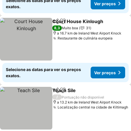
Selecione as datas para ver os preços
Ver preços
exatos.
Court House Kinlough
Partilhar
Adicionar aos favoritos
8,3
Muito boa
31
a 16.7 km de Ireland West Airport Knock
Restaurante de culinária europeia
Selecione as datas para ver os preços
Ver preços
exatos.
Teach Sile
Partilhar
Adicionar aos favoritos
/
Pontuação não disponível
a 13.2 km de Ireland West Airport Knock
Localização central na cidade de Kiltimagh