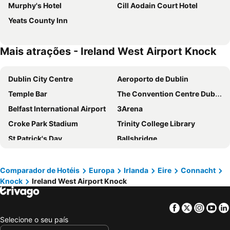
Murphy's Hotel
Cill Aodain Court Hotel
Yeats County Inn
Mais atrações - Ireland West Airport Knock
Dublin City Centre
Aeroporto de Dublin
Temple Bar
The Convention Centre Dublin
Belfast International Airport
3Arena
Croke Park Stadium
Trinity College Library
St Patrick's Day
Ballsbridge
Blanchardstown
Aviva Stadium
Drumcondra
O Connell Street
Comparador de Hotéis
Europa
Irlanda
Eire
Connacht
Knock
Ireland West Airport Knock
Bank of Ireland
Galway Races
St Stephens Green
Grafton Street
Facebook
Twitter
Insta
Yo
Clondalkin
Ranelagh
Selecione o seu país
Guinness Storehouse
Phibsborough