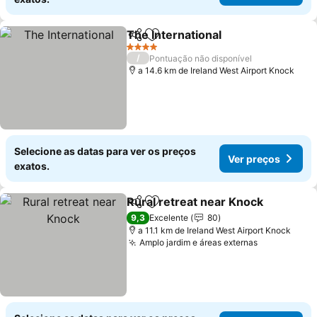
The International
Partilhar
Adicionar aos favoritos
4 Estrelas
/
Pontuação não disponível
a 14.6 km de Ireland West Airport Knock
Selecione as datas para ver os preços
Ver preços
exatos.
Rural retreat near Knock
Partilhar
Adicionar aos favoritos
9,3
Excelente
80
a 11.1 km de Ireland West Airport Knock
Amplo jardim e áreas externas