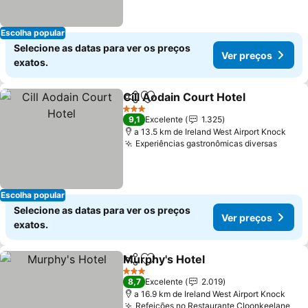
Escolha popular
Selecione as datas para ver os preços
Ver preços
exatos.
Cill Aodain Court Hotel
Partilhar
Adicionar aos favoritos
3 Estrelas
9,1
Excelente
1.325
a 13.5 km de Ireland West Airport Knock
Experiências gastronômicas diversas
Escolha popular
Selecione as datas para ver os preços
Ver preços
exatos.
Murphy's Hotel
Partilhar
Adicionar aos favoritos
3 Estrelas
8,7
Excelente
2.019
a 16.9 km de Ireland West Airport Knock
Refeições no Restaurante Cloonkeelane