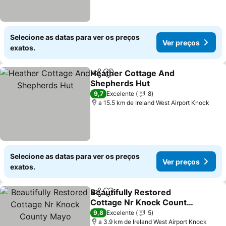
Selecione as datas para ver os preços
Ver preços
exatos.
Heather Cottage And
Partilhar
Adicionar aos favoritos
Shepherds Hut
9,7
Excelente
8
a 15.5 km de Ireland West Airport Knock
Selecione as datas para ver os preços
Ver preços
exatos.
Beautifully Restored
Partilhar
Adicionar aos favoritos
Cottage Nr Knock County
Mayo
9,8
Excelente
5
a 3.9 km de Ireland West Airport Knock