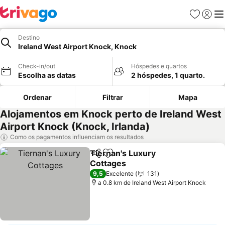
Favoritos
Iniciar
Me
Destino
Ireland West Airport Knock, Knock
Check-in/out
Hóspedes e quartos
Escolha as datas
2 hóspedes, 1 quarto.
Ordenar
Filtrar
Mapa
Alojamentos em Knock perto de Ireland West
Airport Knock (Knock, Irlanda)
Como os pagamentos influenciam os resultados
Tiernan's Luxury
Partilhar
Adicionar aos favoritos
Cottages
9,5
Excelente
131
a 0.8 km de Ireland West Airport Knock