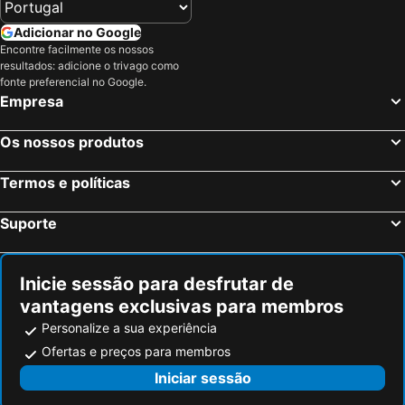
Vicar St
Dublin Castle
Adicionar no Google
Eyre Square Centre
Shannon Airport
Encontre facilmente os nossos
resultados: adicione o trivago como
Annacotty
Heuston Station
fonte preferencial no Google.
Empresa
Catedral Christchurch
CitySightseeing Dublin
Harcourt Street
Phoenix Park
Os nossos produtos
Blackrock
The Iveagh Gardens
Rathfarnham
Ireland West Airport Knock
Termos e políticas
Salthill
Castletroy Golf Club
Suporte
Dublin Connolly Station
Citywest Dublin
O Connell Bridge
Rathgar
Inicie sessão para desfrutar de
Marlay Park
Portmarnock Golf Club
vantagens exclusivas para membros
Howth Marina
Galway Christmas Market
Personalize a sua experiência
Knocknacarra
Barna
Ofertas e preços para membros
Alcantilados de Moher
Kildare Village
Iniciar sessão
Marian Shrine Knock
Art T&G Helicopter Tours