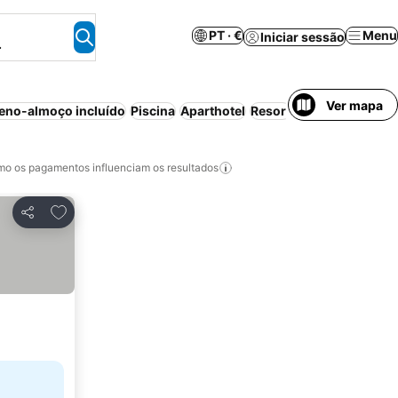
PT · €
Menu
Iniciar sessão
.
Ver mapa
eno-almoço incluído
Piscina
Aparthotel
Resort
Spa
Cancelament
o os pagamentos influenciam os resultados
Adicionar aos favoritos
Partilhar