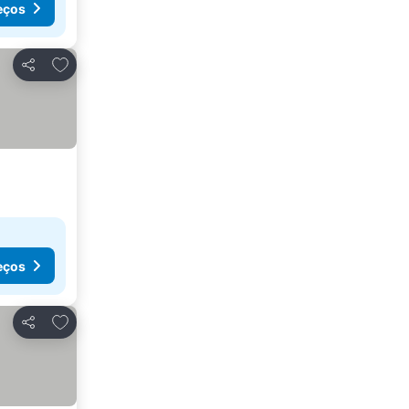
eços
Adicionar aos favoritos
Partilhar
eços
Adicionar aos favoritos
Partilhar