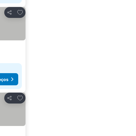
Adicionar aos favoritos
Partilhar
eços
Adicionar aos favoritos
Partilhar