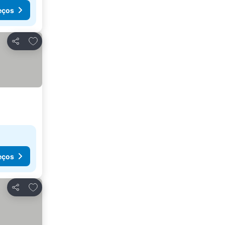
eços
Adicionar aos favoritos
Partilhar
eços
Adicionar aos favoritos
Partilhar