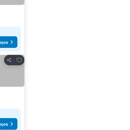
eços
Adicionar aos favoritos
Partilhar
eços