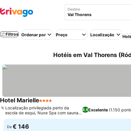
Destino
Filtros
Ordenar por
Preço
Localização
Hot
Hotéis em Val Thorens (Ró
Hotel Marielle
4 Estrelas
Localização privilegiada perto da
Excelente
(1.150 pon
8,6
escola de esqui, Nuxe Spa com sauna
panorâmica
€ 146
De