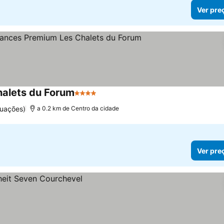
Ver pre
halets du Forum
4 Estrelas
Ver preços
uações)
a 0.2 km de Centro da cidade
Ver pre