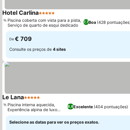
Hotel Carlina
5 Estrelas
Ver preços
Piscina coberta com vista para a pista,
Boa
(428 pontuações
7,7
Serviço de quarto de esqui dedicado
Ver preços
€ 709
De
Consulte os preços de
4 sites
Le Lana
5 Estrelas
Ver preços
Piscina interna aquecida,
Excelente
(404 pontuações)
8,6
Experiência alpina de luxo
Ver preços
familiar
Selecione as datas para ver os preços exatos.