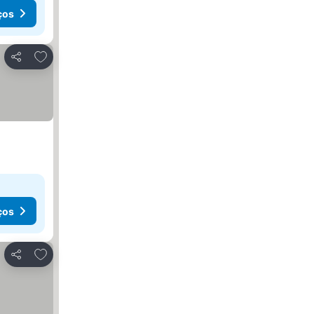
ços
Adicionar aos favoritos
Partilhar
ços
Adicionar aos favoritos
Partilhar