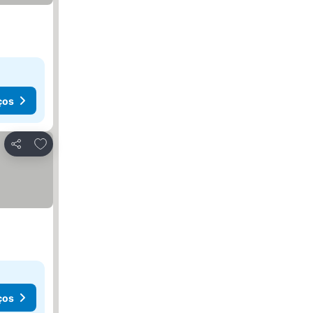
ços
Adicionar aos favoritos
Partilhar
ços