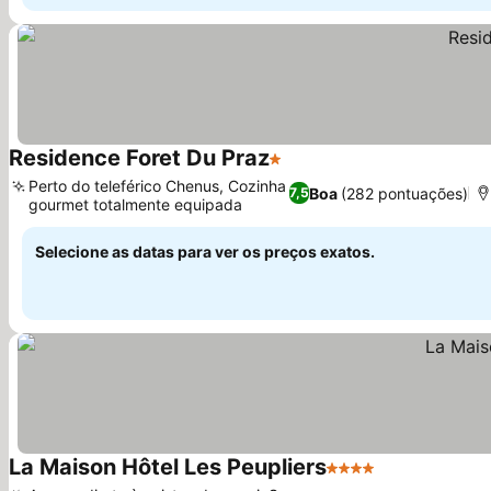
Residence Foret Du Praz
1 Estrelas
Ver preços
Perto do teleférico Chenus, Cozinha
Boa
(282 pontuações)
7,5
gourmet totalmente equipada
Ver preços
Selecione as datas para ver os preços exatos.
La Maison Hôtel Les Peupliers
4 Estrelas
Ver preços