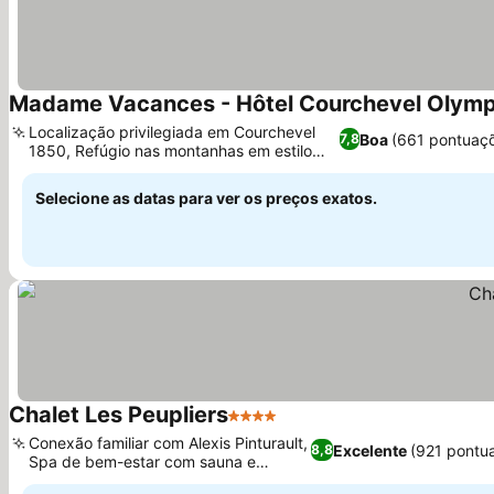
Madame Vacances - Hôtel Courchevel Olymp
Localização privilegiada em Courchevel
Boa
(661 pontuaç
7,8
1850, Refúgio nas montanhas em estilo
Ver preços
chalé
Selecione as datas para ver os preços exatos.
Chalet Les Peupliers
4 Estrelas
Ver preços
Conexão familiar com Alexis Pinturault,
Excelente
(921 pontu
8,8
Spa de bem-estar com sauna e
Ver preços
hammam