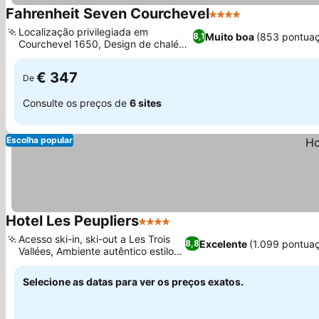
Fahrenheit Seven Courchevel
4 Estrelas
Ver preços
Localização privilegiada em
Muito boa
(853 pontua
8,1
Courchevel 1650, Design de chalé
Ver preços
neo-vintage
€ 347
De
Consulte os preços de
6 sites
Escolha popular
Hotel Les Peupliers
4 Estrelas
Ver preços
Acesso ski-in, ski-out a Les Trois
Excelente
(1.099 pontua
8,8
Vallées, Ambiente autêntico estilo
Ver preços
chalé
Selecione as datas para ver os preços exatos.