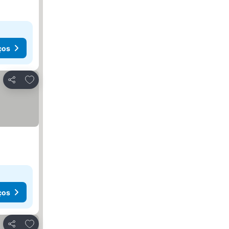
ços
Adicionar aos favoritos
Partilhar
ços
Adicionar aos favoritos
Partilhar