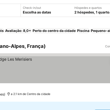
Check-in/out
Hóspedes e quartos
Escolha as datas
2 hóspedes, 1 quarto
éis
Avaliação: 8,0+
Perto do centro da cidade
Piscina
Pequeno-al
ano-Alpes, França)
Com
es)
a 2.1 km de Centro da cidade