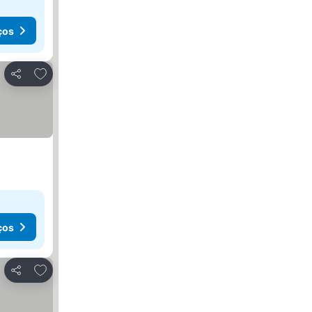
ços
Adicionar aos favoritos
Partilhar
ços
Adicionar aos favoritos
Partilhar