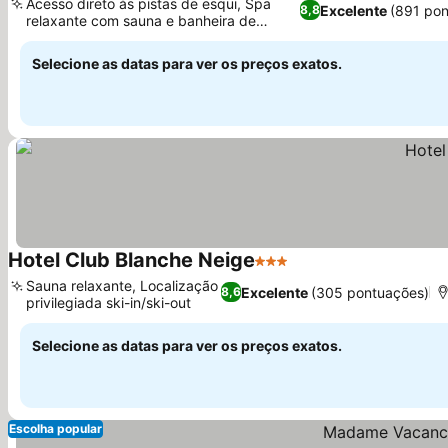
Acesso direto às pistas de esqui, Spa
Excelente
(891 po
8,8
relaxante com sauna e banheira de
Ver preços
hidromassagem
Selecione as datas para ver os preços exatos.
Hotel Club Blanche Neige
3 Estrelas
Ver preços
Sauna relaxante, Localização
Excelente
(305 pontuações)
8,6
privilegiada ski-in/ski-out
Ver preços
Selecione as datas para ver os preços exatos.
Escolha popular