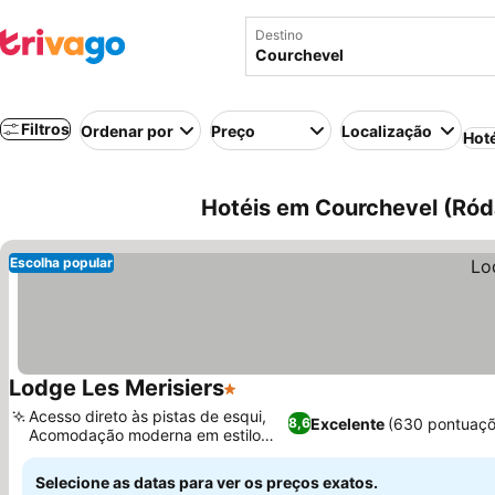
Destino
Filtros
Ordenar por
Preço
Localização
Hot
Hotéis em Courchevel (Ród
Escolha popular
Lodge Les Merisiers
1 Estrelas
Ver preços
Acesso direto às pistas de esqui,
Excelente
(630 pontuaçõ
8,6
Acomodação moderna em estilo
Ver preços
chalé
Selecione as datas para ver os preços exatos.