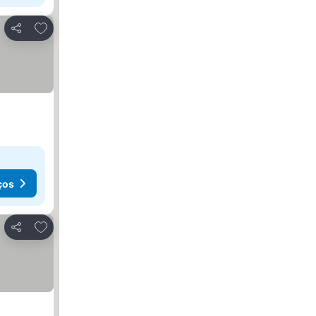
Adicionar aos favoritos
Partilhar
ços
Adicionar aos favoritos
Partilhar