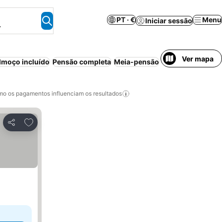
PT · €
Menu
Iniciar sessão
.
Ver mapa
moço incluído
Pensão completa
Meia-pensão
Aparthotel
Estac
o os pagamentos influenciam os resultados
Adicionar aos favoritos
Partilhar