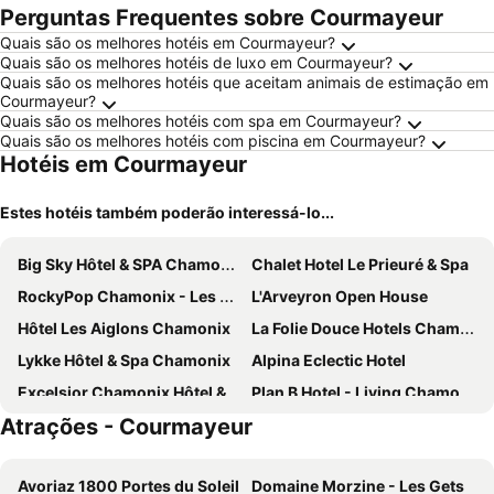
Perguntas Frequentes sobre Courmayeur
Quais são os melhores hotéis em Courmayeur?
Quais são os melhores hotéis de luxo em Courmayeur?
Quais são os melhores hotéis que aceitam animais de estimação em
Courmayeur?
Quais são os melhores hotéis com spa em Courmayeur?
Quais são os melhores hotéis com piscina em Courmayeur?
Hotéis em Courmayeur
Estes hotéis também poderão interessá-lo...
Big Sky Hôtel & SPA Chamonix
Chalet Hotel Le Prieuré & Spa
RockyPop Chamonix - Les Houches
L'Arveyron Open House
Hôtel Les Aiglons Chamonix
La Folie Douce Hotels Chamonix
Lykke Hôtel & Spa Chamonix
Alpina Eclectic Hotel
Excelsior Chamonix Hôtel & Spa
Plan B Hotel - Living Chamonix
Atrações - Courmayeur
Heliopic Hotel & Spa
Vert Lodge Chamonix
ibis Styles Les Houches Chamonix
Hôtel de l'Arve by HappyCulture
Avoriaz 1800 Portes du Soleil
Domaine Morzine - Les Gets
Hôtel Le Morgane
Hôtel Le Labrador