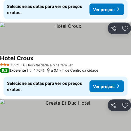
Selecione as datas para ver os preços
Ver preços
exatos.
Partilhar
Ad
Hotel Croux
Hotel
Hospitalidade alpina familiar
3 Estrelas
9,2
Excelente
1.704
a 0.1 km de Centro da cidade
Selecione as datas para ver os preços
Ver preços
exatos.
Partilhar
Ad