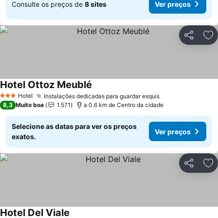
Consulte os preços de
8 sites
Ver preços
Partilhar
Ad
Hotel Ottoz Meublé
Hotel
Instalações dedicadas para guardar esquis
3 Estrelas
8,3
Muito boa
1.571
a 0.6 km de Centro da cidade
Selecione as datas para ver os preços
Ver preços
exatos.
Partilhar
Ad
Hotel Del Viale