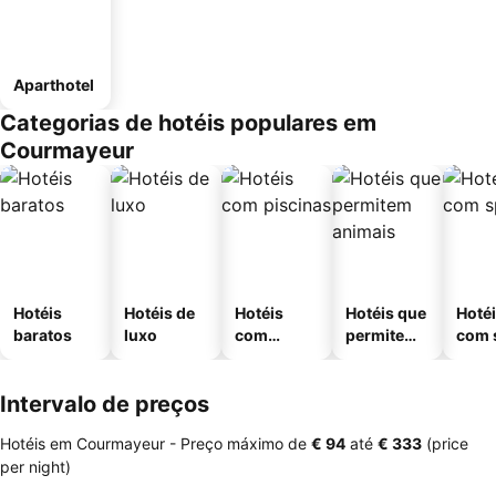
Aparthotel
Categorias de hotéis populares em
Courmayeur
Hotéis
Hotéis de
Hotéis
Hotéis que
Hoté
baratos
luxo
com
permitem
com 
piscinas
animais
Intervalo de preços
Hotéis em Courmayeur -
Preço máximo
de
‎€ 94
até
‎€ 333
(price
per night)