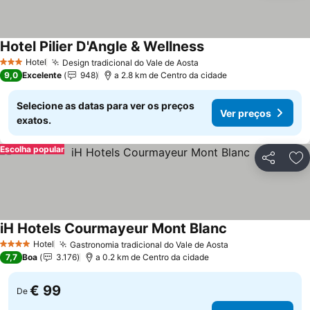
Hotel Pilier D'Angle & Wellness
Hotel
Design tradicional do Vale de Aosta
3 Estrelas
9,0
Excelente
948
a 2.8 km de Centro da cidade
Selecione as datas para ver os preços
Ver preços
exatos.
Escolha popular
Partilhar
Ad
iH Hotels Courmayeur Mont Blanc
Hotel
Gastronomia tradicional do Vale de Aosta
4 Estrelas
7,7
Boa
3.176
a 0.2 km de Centro da cidade
€ 99
De