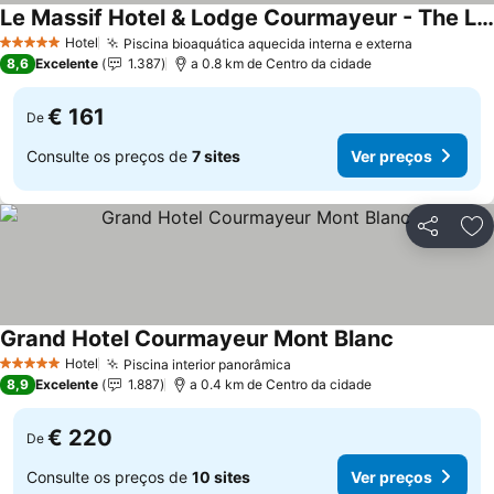
Le Massif Hotel & Lodge Courmayeur - The Leading Hotels of the World
Hotel
Piscina bioaquática aquecida interna e externa
5 Estrelas
8,6
Excelente
1.387
a 0.8 km de Centro da cidade
€ 161
De
Consulte os preços de
7 sites
Ver preços
Partilhar
Ad
Grand Hotel Courmayeur Mont Blanc
Hotel
Piscina interior panorâmica
5 Estrelas
8,9
Excelente
1.887
a 0.4 km de Centro da cidade
€ 220
De
Consulte os preços de
10 sites
Ver preços