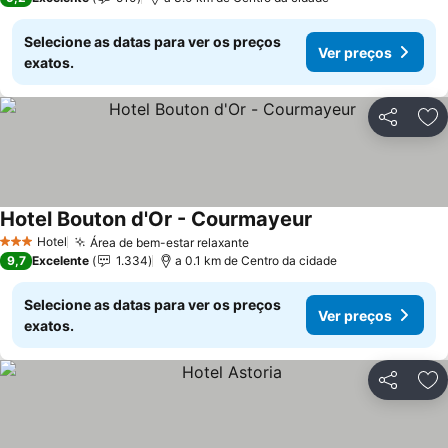
Selecione as datas para ver os preços
Ver preços
exatos.
Partilhar
Ad
Hotel Bouton d'Or - Courmayeur
Hotel
Área de bem-estar relaxante
3 Estrelas
9,7
Excelente
1.334
a 0.1 km de Centro da cidade
Selecione as datas para ver os preços
Ver preços
exatos.
Partilhar
Ad