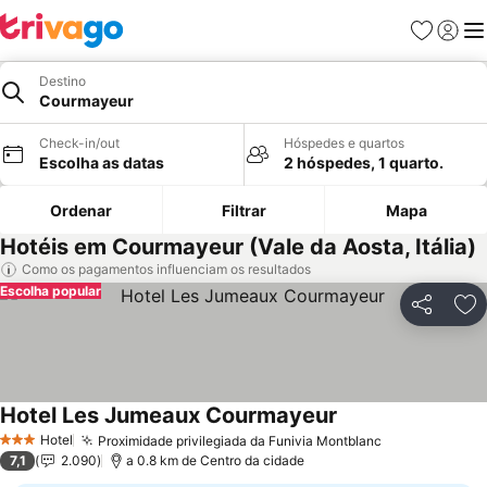
Favoritos
Iniciar
Me
Destino
Courmayeur
Check-in/out
Hóspedes e quartos
Escolha as datas
2 hóspedes, 1 quarto.
Ordenar
Filtrar
Mapa
Hotéis em Courmayeur (Vale da Aosta, Itália)
Como os pagamentos influenciam os resultados
Escolha popular
Partilhar
Ad
Hotel Les Jumeaux Courmayeur
Hotel
Proximidade privilegiada da Funivia Montblanc
3 Estrelas
7,1
2.090
a 0.8 km de Centro da cidade