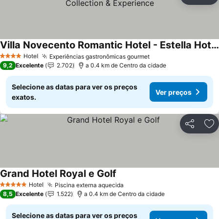
Ad
Villa Novecento Romantic Hotel - Estella Hotel Collection & Experience
Hotel
Experiências gastronômicas gourmet
4 Estrelas
9,2
Excelente
2.702
a 0.4 km de Centro da cidade
Selecione as datas para ver os preços
Ver preços
exatos.
Partilhar
Ad
Grand Hotel Royal e Golf
Hotel
Piscina externa aquecida
5 Estrelas
8,5
Excelente
1.522
a 0.4 km de Centro da cidade
Selecione as datas para ver os preços