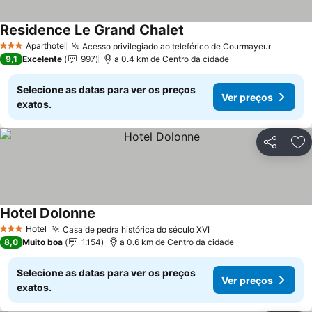
Residence Le Grand Chalet
Aparthotel
Acesso privilegiado ao teleférico de Courmayeur
3 Estrelas
9,1
Excelente
997
a 0.4 km de Centro da cidade
Selecione as datas para ver os preços
Ver preços
exatos.
Partilhar
Ad
Hotel Dolonne
Hotel
Casa de pedra histórica do século XVI
3 Estrelas
8,0
Muito boa
1.154
a 0.6 km de Centro da cidade
Selecione as datas para ver os preços
Ver preços
exatos.