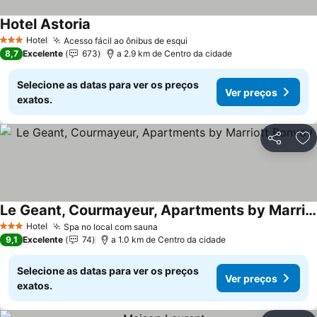
Hotel Astoria
Hotel
Acesso fácil ao ônibus de esqui
3 Estrelas
8,7
Excelente
673
a 2.9 km de Centro da cidade
Selecione as datas para ver os preços
Ver preços
exatos.
Partilhar
Ad
Le Geant, Courmayeur, Apartments by Marriott Bonvoy
Hotel
Spa no local com sauna
3 Estrelas
9,1
Excelente
74
a 1.0 km de Centro da cidade
Selecione as datas para ver os preços
Ver preços
exatos.