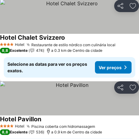
Partilhar
Ad
Hotel Chalet Svizzero
Hotel
Restaurante de estilo nórdico com culinária local
4 Estrelas
8,8
Excelente
474
a 0.3 km de Centro da cidade
Selecione as datas para ver os preços
Ver preços
exatos.
Partilhar
Ad
Hotel Pavillon
Hotel
Piscina coberta com hidromassagem
4 Estrelas
8,8
Excelente
536
a 0.9 km de Centro da cidade