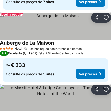
Consulte os preços de
7 sites
Ver preços
Escolha popular
Partilhar
Ad
Auberge de La Maison
Hotel
Piscinas aquecidas internas e externas
5 Estrelas
9,7
Excelente
1.902
a 2.6 km de Centro da cidade
€ 333
De
Consulte os preços de
5 sites
Ver preços
Partilhar
Ad