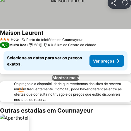
Partilhar
Ad
Maison Laurent
Hotel
Perto do teleférico de Courmayeur
3 Estrelas
8,2
Muito boa
581
a 0.3 km de Centro da cidade
Selecione as datas para ver os preços
Ver preços
exatos.
Mostrar mais
Os preços e a disponibilidade que recebemos dos sites de reserva
mudam frequentemente. Como tal, pode haver diferenças entre as
ofertas que consulta no trivago e os preços que estão disponíveis
nos sites de reserva.
Outras estadias em Courmayeur