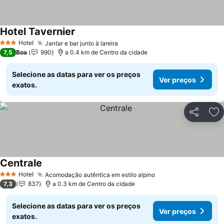
Hotel Tavernier
Hotel
Jantar e bar junto à lareira
3 Estrelas
7,5
Boa
990
a 0.4 km de Centro da cidade
Selecione as datas para ver os preços
Ver preços
exatos.
Partilhar
Ad
Centrale
Hotel
Acomodação autêntica em estilo alpino
3 Estrelas
7,3
837
a 0.3 km de Centro da cidade
Selecione as datas para ver os preços
Ver preços
exatos.