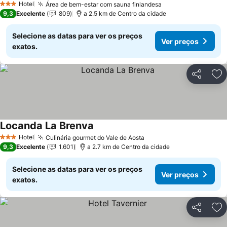
Hotel
Área de bem-estar com sauna finlandesa
3 Estrelas
9,3
Excelente
809
a 2.5 km de Centro da cidade
Selecione as datas para ver os preços
Ver preços
exatos.
Partilhar
Ad
Locanda La Brenva
Hotel
Culinária gourmet do Vale de Aosta
3 Estrelas
9,3
Excelente
1.601
a 2.7 km de Centro da cidade
Selecione as datas para ver os preços
Ver preços
exatos.
Partilhar
Ad