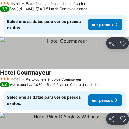
Hotel
Experiência autêntica de chalé alpino
3 Estrelas
7,7
Boa
1.484
a 0.5 km de Centro da cidade
Selecione as datas para ver os preços
Ver preços
exatos.
Partilhar
Ad
Hotel Courmayeur
Hotel
Perto do teleférico de Courmayeur
3 Estrelas
8,0
Muito boa
1.080
a 0.5 km de Centro da cidade
Selecione as datas para ver os preços
Ver preços
exatos.
Partilhar
Ad