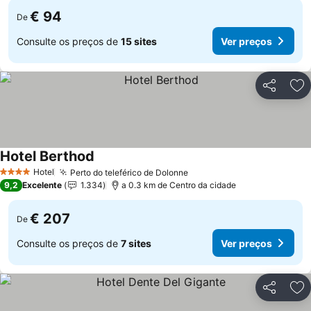
€ 94
De
Consulte os preços de
15 sites
Ver preços
Partilhar
Ad
Hotel Berthod
Hotel
Perto do teleférico de Dolonne
4 Estrelas
9,2
Excelente
1.334
a 0.3 km de Centro da cidade
€ 207
De
Consulte os preços de
7 sites
Ver preços
Partilhar
Ad