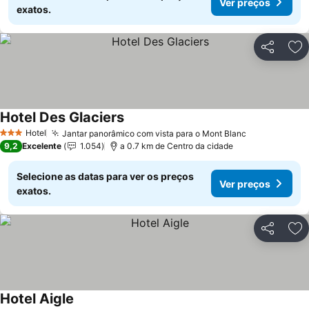
Ver preços
exatos.
Partilhar
Ad
Hotel Des Glaciers
Hotel
Jantar panorâmico com vista para o Mont Blanc
3 Estrelas
9,2
Excelente
1.054
a 0.7 km de Centro da cidade
Selecione as datas para ver os preços
Ver preços
exatos.
Partilhar
Ad
Hotel Aigle