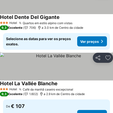
Hotel Dente Del Gigante
Hotel
Quartos em estilo alpino com vistas
3 Estrelas
9,3
Excelente
706
a 3.0 km de Centro da cidade
Selecione as datas para ver os preços
Ver preços
exatos.
Partilhar
Ad
Hotel La Vallée Blanche
Hotel
Café da manhã caseiro excepcional
3 Estrelas
9,3
Excelente
1.602
a 2.9 km de Centro da cidade
€ 107
De