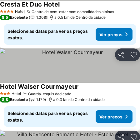
Cresta Et Duc Hotel
Hotel
Centro de bem-estar com comodidades alpinas
4 Estrelas
8,5
Excelente
1.308
a 0.5 km de Centro da cidade
Selecione as datas para ver os preços
Ver preços
exatos.
Partilhar
Ad
Hotel Walser Courmayeur
Hotel
Guarda-esquis dedicado
3 Estrelas
8,8
Excelente
1.179
a 0.3 km de Centro da cidade
Selecione as datas para ver os preços
Ver preços
exatos.
Partilhar