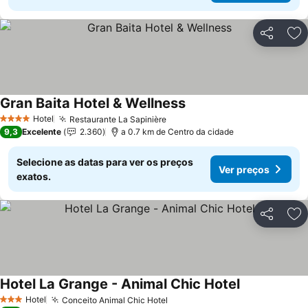
Partilhar
Ad
Gran Baita Hotel & Wellness
Hotel
Restaurante La Sapinière
4 Estrelas
9,3
Excelente
2.360
a 0.7 km de Centro da cidade
Selecione as datas para ver os preços
Ver preços
exatos.
Partilhar
Ad
Hotel La Grange - Animal Chic Hotel
Hotel
Conceito Animal Chic Hotel
3 Estrelas