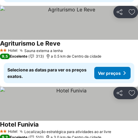
Partilhar
Ad
Agriturismo Le Reve
Hotel
Sauna externa a lenha
2 Estrelas
9,5
Excelente
313
a 0.5 km de Centro da cidade
Selecione as datas para ver os preços
Ver preços
exatos.
Partilhar
Ad
Hotel Funivia
Hotel
Localização estratégica para atividades ao ar livre
2 Estrelas
9,2
Excelente
510
a 3.0 km de Centro da cidade