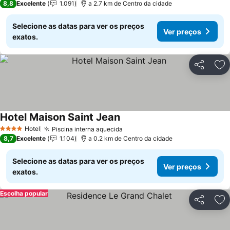
8,8
Excelente
1.091
a 2.7 km de Centro da cidade
Selecione as datas para ver os preços
Ver preços
exatos.
Partilhar
Ad
Hotel Maison Saint Jean
Hotel
Piscina interna aquecida
4 Estrelas
8,7
Excelente
1.104
a 0.2 km de Centro da cidade
Selecione as datas para ver os preços
Ver preços
exatos.
Escolha popular
Partilhar
Ad