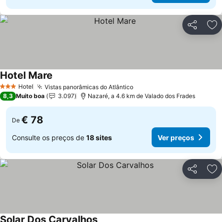
Partilhar
Ad
Hotel Mare
Hotel
Vistas panorâmicas do Atlântico
3 Estrelas
8,3
Muito boa
3.097
Nazaré, a 4.6 km de Valado dos Frades
€ 78
De
Consulte os preços de
18 sites
Ver preços
Partilhar
Ad
Solar Dos Carvalhos