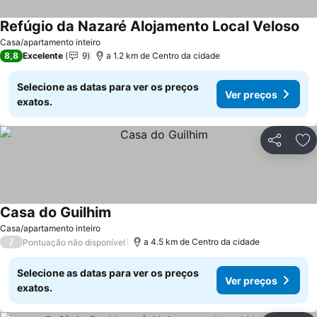
Refúgio da Nazaré Alojamento Local Veloso
Casa/apartamento inteiro
8,8
Excelente
9
a 1.2 km de Centro da cidade
Selecione as datas para ver os preços
Ver preços
exatos.
Partilhar
Ad
Casa do Guilhim
Casa/apartamento inteiro
/
a 4.5 km de Centro da cidade
Pontuação não disponível
Selecione as datas para ver os preços
Ver preços
exatos.