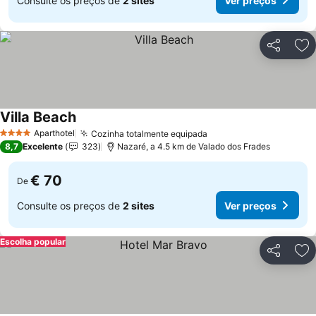
Consulte os preços de
2 sites
Ver preços
Partilhar
Ad
Villa Beach
Aparthotel
Cozinha totalmente equipada
4 Estrelas
8,7
Excelente
323
Nazaré, a 4.5 km de Valado dos Frades
€ 70
De
Consulte os preços de
2 sites
Ver preços
Escolha popular
Partilhar
Ad