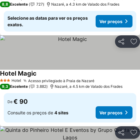
5 Estrelas
8,8
Excelente
727
Nazaré, a 4.3 km de Valado dos Frades
Selecione as datas para ver os preços
Ver preços
exatos.
Partilhar
Ad
Hotel Magic
Hotel
Acesso privilegiado à Praia da Nazaré
3 Estrelas
9,3
Excelente
3.882
Nazaré, a 4.5 km de Valado dos Frades
€ 90
De
Consulte os preços de
4 sites
Ver preços
Partilhar
Ad