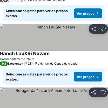
7,3
30
a 12.0 km de Centro da cidade
Selecione as datas para ver os preços
Ver preços
exatos.
Partilhar
Ad
Ranch Lau&Ri Nazare
Casa/apartamento inteiro
9,1
Excelente
28
a 6.4 km de Centro da cidade
Selecione as datas para ver os preços
Ver preços
exatos.
Partilhar
Ad