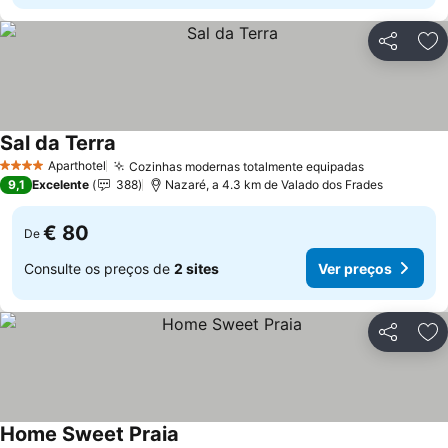
Partilhar
Ad
Sal da Terra
Aparthotel
Cozinhas modernas totalmente equipadas
4 Estrelas
9,1
Excelente
388
Nazaré, a 4.3 km de Valado dos Frades
€ 80
De
Consulte os preços de
2 sites
Ver preços
Partilhar
Ad
Home Sweet Praia