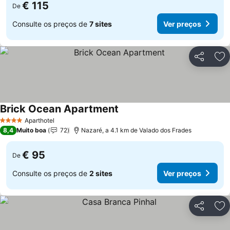
€ 115
De
Consulte os preços de
7 sites
Ver preços
Partilhar
Ad
Brick Ocean Apartment
Aparthotel
4 Estrelas
8,4
Muito boa
72
Nazaré, a 4.1 km de Valado dos Frades
€ 95
De
Consulte os preços de
2 sites
Ver preços
Partilhar
Ad