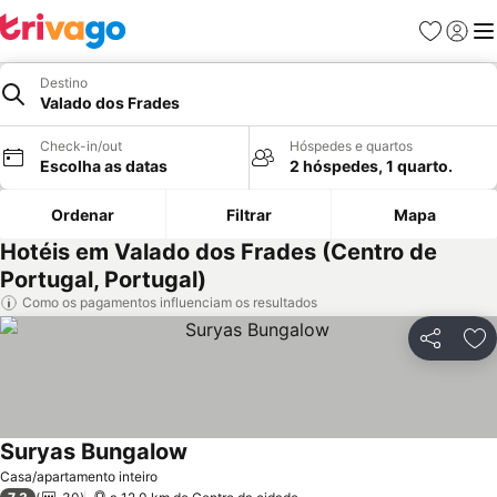
Favoritos
Iniciar
Me
Destino
Valado dos Frades
Check-in/out
Hóspedes e quartos
Escolha as datas
2 hóspedes, 1 quarto.
Ordenar
Filtrar
Mapa
Hotéis em Valado dos Frades (Centro de
Portugal, Portugal)
Como os pagamentos influenciam os resultados
Partilhar
Ad
Suryas Bungalow
Casa/apartamento inteiro