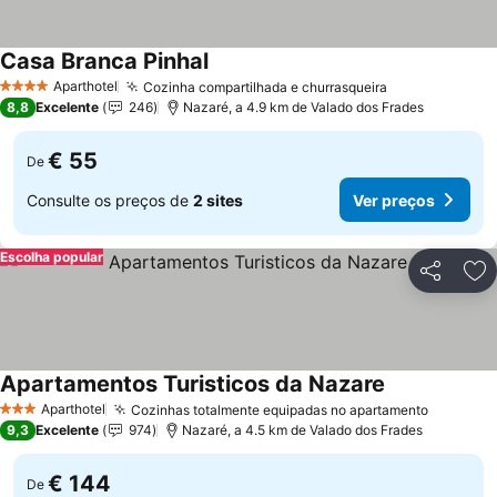
Casa Branca Pinhal
Aparthotel
Cozinha compartilhada e churrasqueira
4 Estrelas
8,8
Excelente
246
Nazaré, a 4.9 km de Valado dos Frades
€ 55
De
Consulte os preços de
2 sites
Ver preços
Escolha popular
Partilhar
Ad
Apartamentos Turisticos da Nazare
Aparthotel
Cozinhas totalmente equipadas no apartamento
3 Estrelas
9,3
Excelente
974
Nazaré, a 4.5 km de Valado dos Frades
€ 144
De