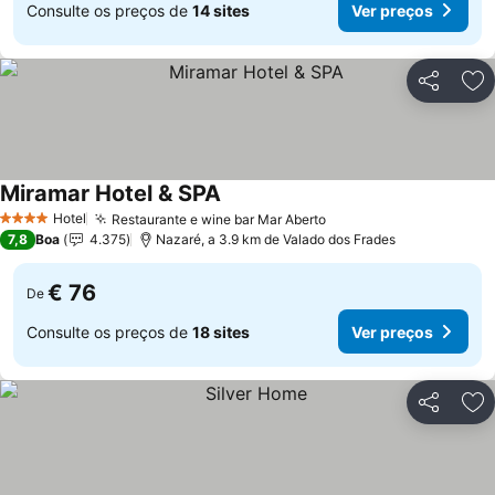
Consulte os preços de
14 sites
Ver preços
Partilhar
Ad
Miramar Hotel & SPA
Hotel
Restaurante e wine bar Mar Aberto
4 Estrelas
7,8
Boa
4.375
Nazaré, a 3.9 km de Valado dos Frades
€ 76
De
Consulte os preços de
18 sites
Ver preços
Partilhar
Ad