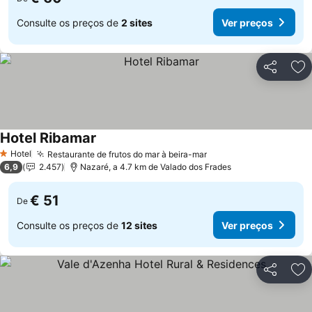
Consulte os preços de
2 sites
Ver preços
Partilhar
Ad
Hotel Ribamar
Hotel
Restaurante de frutos do mar à beira-mar
1 Estrelas
6,9
2.457
Nazaré, a 4.7 km de Valado dos Frades
€ 51
De
Consulte os preços de
12 sites
Ver preços
Partilhar
Ad