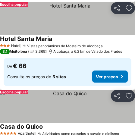
Escolha popular
Partilhar
Ad
Hotel Santa Maria
Hotel
Vistas panorâmicas do Mosteiro de Alcobaça
3 Estrelas
8,1
Muito boa
3.369
Alcobaça, a 6.2 km de Valado dos Frades
€ 66
De
Consulte os preços de
5 sites
Ver preços
Escolha popular
Partilhar
Ad
Casa do Quico
Aparthotel
Atividades como passeios a cavalo e ciclismo