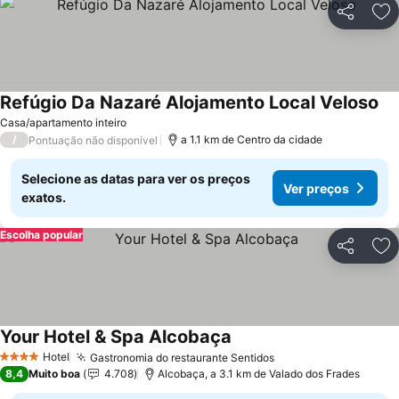
Partilhar
Ad
Refúgio Da Nazaré Alojamento Local Veloso
Casa/apartamento inteiro
/
a 1.1 km de Centro da cidade
Pontuação não disponível
Selecione as datas para ver os preços
Ver preços
exatos.
Escolha popular
Partilhar
Ad
Your Hotel & Spa Alcobaça
Hotel
Gastronomia do restaurante Sentidos
4 Estrelas
8,4
Muito boa
4.708
Alcobaça, a 3.1 km de Valado dos Frades