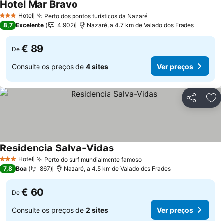
Hotel Mar Bravo
Hotel
Perto dos pontos turísticos da Nazaré
3 Estrelas
8,7
Excelente
4.902
Nazaré, a 4.7 km de Valado dos Frades
€ 89
De
Consulte os preços de
4 sites
Ver preços
Partilhar
Ad
Residencia Salva-Vidas
Hotel
Perto do surf mundialmente famoso
3 Estrelas
7,8
Boa
867
Nazaré, a 4.5 km de Valado dos Frades
€ 60
De
Consulte os preços de
2 sites
Ver preços