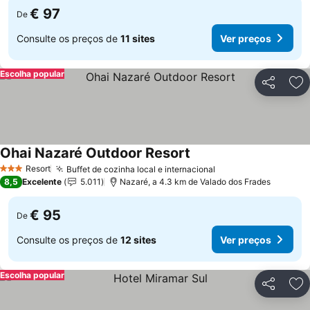
€ 97
De
Consulte os preços de
11 sites
Ver preços
Escolha popular
Partilhar
Ad
Ohai Nazaré Outdoor Resort
Resort
Buffet de cozinha local e internacional
3 Estrelas
8,5
Excelente
5.011
Nazaré, a 4.3 km de Valado dos Frades
€ 95
De
Consulte os preços de
12 sites
Ver preços
Escolha popular
Partilhar
Ad