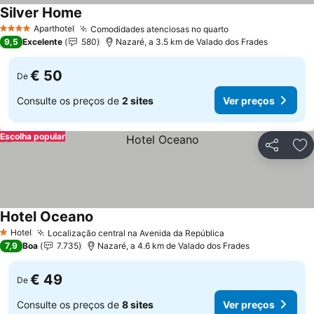
Silver Home
Aparthotel
Comodidades atenciosas no quarto
4 Estrelas
9,5
Excelente
580
Nazaré, a 3.5 km de Valado dos Frades
€ 50
De
Consulte os preços de
2 sites
Ver preços
Escolha popular
Partilhar
Ad
Hotel Oceano
Hotel
Localização central na Avenida da República
1 Estrelas
7,9
Boa
7.735
Nazaré, a 4.6 km de Valado dos Frades
€ 49
De
Consulte os preços de
8 sites
Ver preços