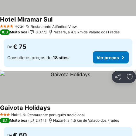
Hotel Miramar Sul
Hotel
Restaurante Atlântico View
4 Estrelas
8,3
Muito boa
8.077
Nazaré, a 4.3 km de Valado dos Frades
€ 75
De
Consulte os preços de
18 sites
Ver preços
Partilhar
Ad
Gaivota Holidays
Hotel
Restaurante português tradicional
3 Estrelas
8,1
Muito boa
2.714
Nazaré, a 4.5 km de Valado dos Frades
€ 60
De