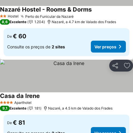
Nazaré Hostel - Rooms & Dorms
Hostel
Perto do Funicular da Nazaré
2 Estrelas
8,6
Excelente
1.204
Nazaré, a 4.7 km de Valado dos Frades
€ 60
De
Consulte os preços de
2 sites
Ver preços
Partilhar
Ad
Casa da Irene
Aparthotel
4 Estrelas
9,1
Excelente
181
Nazaré, a 4.5 km de Valado dos Frades
€ 81
De