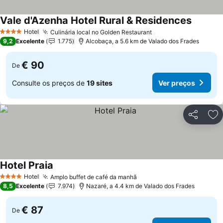
Vale d'Azenha Hotel Rural & Residences
Hotel
Culinária local no Golden Restaurant
4 Estrelas
9,2
Excelente
1.775
Alcobaça, a 5.6 km de Valado dos Frades
€ 90
De
Consulte os preços de
19 sites
Ver preços
Partilhar
Ad
Hotel Praia
Hotel
Amplo buffet de café da manhã
4 Estrelas
8,5
Excelente
7.974
Nazaré, a 4.4 km de Valado dos Frades
€ 87
De