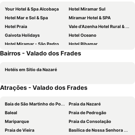
Your Hotel & Spa Alcobaça
Hotel Miramar Sul
Hotel Mar e Sol & Spa
Miramar Hotel & SPA
Hotel Praia
Vale d'Azenha Hotel Rural & Residences
Gaivota Holidays
Hotel Oceano
Hotel Miramar - São Pedro de Moel
Hotel Ribamar
Bairros - Valado dos Frades
Hotel Villa Batalha
Real Abadia, Congress & Spa Hotel
Hotel Cristal Marinha
Dolinas Climbing Hotel
Hotéis em Sítio da Nazaré
Montebelo Mosteiro de Alcobaça Historic Hotel
Hotel Santa Maria
Hotel Mare
Hotel Verde Pinho Bed&Breakfast
Atrações - Valado dos Frades
Hotel Concha
Hotel Atlântica
Hotel Ancora Mar
Hotel Lis Batalha
Baía de São Martinho do Porto
Praia da Nazaré
Hotel Santo Antonio Da Baia
Storytellers Palace
Baleal
Praia de Pedrogão
Marinha Garden Inn
Quinta do Campo
Mariparque
Praia da Consolação
Haven Nature Hotel & Villas
Boutique Hotel Casa do Outeiro - Arts & Crafts
Praia de Vieira
Basílica de Nossa Senhora do Rosário de Fátima
Hotel Magic
Casa da Duna