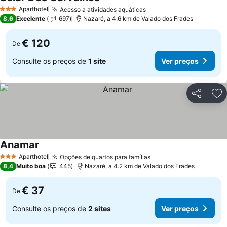
Aparthotel
Acesso a atividades aquáticas
3 Estrelas
8,6
Excelente
697
Nazaré, a 4.6 km de Valado dos Frades
€ 120
De
Consulte os preços de
1 site
Ver preços
Partilhar
Ad
Anamar
Aparthotel
Opções de quartos para famílias
3 Estrelas
8,4
Muito boa
445
Nazaré, a 4.2 km de Valado dos Frades
€ 37
De
Consulte os preços de
2 sites
Ver preços