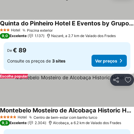
Quinta do Pinheiro Hotel E Eventos by Grupo Quinta dos Lagos
Hotel
Piscina exterior
3 Estrelas
9,0
Excelente
1.137
Nazaré, a 2.7 km de Valado dos Frades
€ 89
De
Consulte os preços de
3 sites
Ver preços
Escolha popular
Partilhar
Ad
Montebelo Mosteiro de Alcobaça Historic Hotel
Hotel
Centro de bem-estar com banho turco
5 Estrelas
9,3
Excelente
2.304
Alcobaça, a 6.2 km de Valado dos Frades