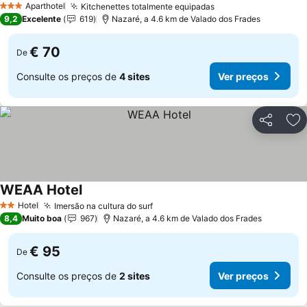
Aparthotel
Kitchenettes totalmente equipadas
3 Estrelas
9,2
Excelente
619
Nazaré, a 4.6 km de Valado dos Frades
€ 70
De
Consulte os preços de
4 sites
Ver preços
Partilhar
Ad
WEAA Hotel
Hotel
Imersão na cultura do surf
2 Estrelas
8,4
Muito boa
967
Nazaré, a 4.6 km de Valado dos Frades
€ 95
De
Consulte os preços de
2 sites
Ver preços