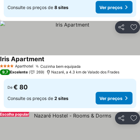
Consulte os preços de
8 sites
Ver preços
Partilhar
Ad
Iris Apartment
Aparthotel
Cozinha bem equipada
4 Estrelas
9,7
Excelente
269
Nazaré, a 4.3 km de Valado dos Frades
€ 80
De
Consulte os preços de
2 sites
Ver preços
Escolha popular
Partilhar
Ad