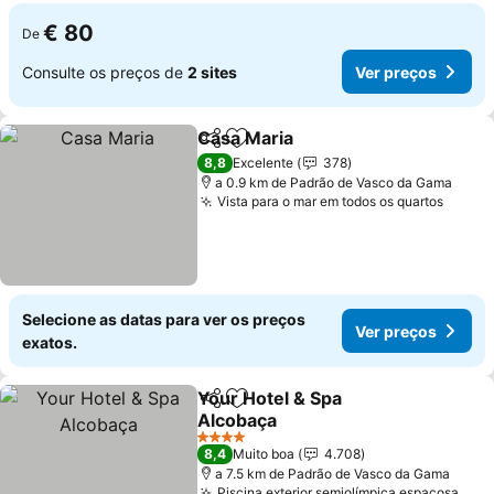
€ 80
De
Consulte os preços de
2 sites
Ver preços
Casa Maria
Partilhar
Adicionar aos favoritos
8,8
Excelente
378
a 0.9 km de Padrão de Vasco da Gama
Vista para o mar em todos os quartos
Selecione as datas para ver os preços
Ver preços
exatos.
Your Hotel & Spa
Partilhar
Adicionar aos favoritos
Alcobaça
4 Estrelas
8,4
Muito boa
4.708
a 7.5 km de Padrão de Vasco da Gama
Piscina exterior semiolímpica espaçosa