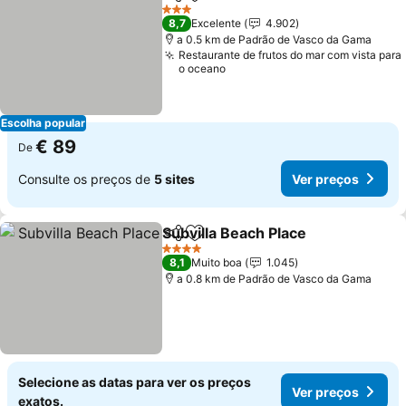
Partilhar
Adicionar aos favoritos
3 Estrelas
8,7
Excelente
4.902
a 0.5 km de Padrão de Vasco da Gama
Restaurante de frutos do mar com vista para
o oceano
Escolha popular
€ 89
De
Consulte os preços de
5 sites
Ver preços
Subvilla Beach Place
Partilhar
Adicionar aos favoritos
4 Estrelas
8,1
Muito boa
1.045
a 0.8 km de Padrão de Vasco da Gama
Selecione as datas para ver os preços
Ver preços
exatos.