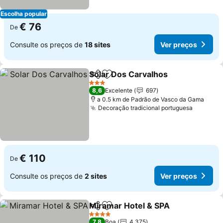
Escolha popular
€ 76
De
Consulte os preços de
18 sites
Ver preços
Solar Dos Carvalhos
Partilhar
Adicionar aos favoritos
3 Estrelas
8,6
Excelente
697
a 0.5 km de Padrão de Vasco da Gama
Decoração tradicional portuguesa
€ 110
De
Consulte os preços de
2 sites
Ver preços
Miramar Hotel & SPA
Partilhar
Adicionar aos favoritos
4 Estrelas
7,8
Boa
4.375