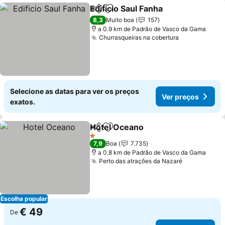
Edificio Saul Fanha
Partilhar
Adicionar aos favoritos
8,3
Muito boa
157
a 0.9 km de Padrão de Vasco da Gama
Churrasqueiras na cobertura
Selecione as datas para ver os preços
Ver preços
exatos.
Hotel Oceano
Partilhar
Adicionar aos favoritos
1 Estrelas
7,9
Boa
7.735
a 0.8 km de Padrão de Vasco da Gama
Perto das atrações da Nazaré
Escolha popular
€ 49
De