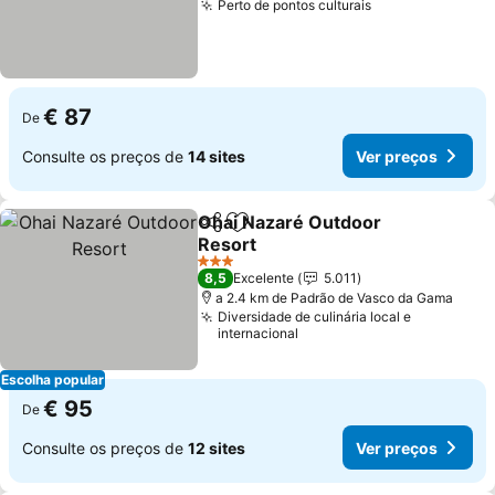
Perto de pontos culturais
€ 87
De
Consulte os preços de
14 sites
Ver preços
Ohai Nazaré Outdoor
Partilhar
Adicionar aos favoritos
Resort
3 Estrelas
8,5
Excelente
5.011
a 2.4 km de Padrão de Vasco da Gama
Diversidade de culinária local e
internacional
Escolha popular
€ 95
De
Consulte os preços de
12 sites
Ver preços