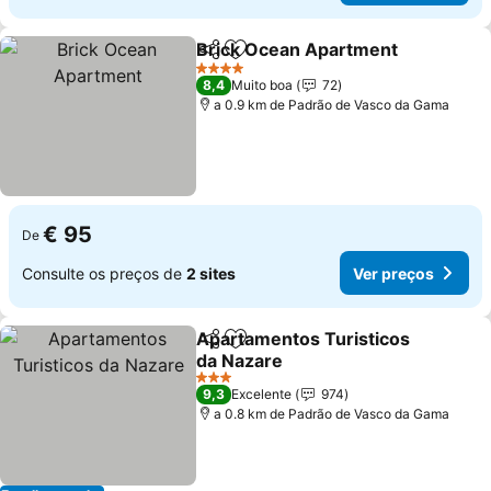
Brick Ocean Apartment
Partilhar
Adicionar aos favoritos
4 Estrelas
8,4
Muito boa
72
a 0.9 km de Padrão de Vasco da Gama
€ 95
De
Consulte os preços de
2 sites
Ver preços
Apartamentos Turisticos
Partilhar
Adicionar aos favoritos
da Nazare
3 Estrelas
9,3
Excelente
974
a 0.8 km de Padrão de Vasco da Gama