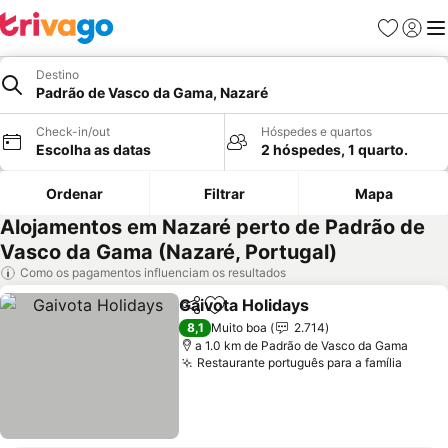
Favoritos
Iniciar
Me
Destino
Padrão de Vasco da Gama, Nazaré
Check-in/out
Hóspedes e quartos
Escolha as datas
2 hóspedes, 1 quarto.
Ordenar
Filtrar
Mapa
Alojamentos em Nazaré perto de Padrão de
Vasco da Gama (Nazaré, Portugal)
Como os pagamentos influenciam os resultados
Gaivota Holidays
Partilhar
Adicionar aos favoritos
8,1
Muito boa
2.714
a 1.0 km de Padrão de Vasco da Gama
Restaurante português para a família