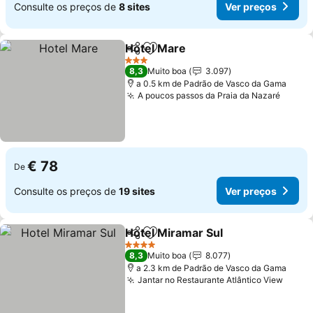
Consulte os preços de
8 sites
Ver preços
Hotel Mare
Partilhar
Adicionar aos favoritos
3 Estrelas
8,3
Muito boa
3.097
a 0.5 km de Padrão de Vasco da Gama
A poucos passos da Praia da Nazaré
€ 78
De
Consulte os preços de
19 sites
Ver preços
Hotel Miramar Sul
Partilhar
Adicionar aos favoritos
4 Estrelas
8,3
Muito boa
8.077
a 2.3 km de Padrão de Vasco da Gama
Jantar no Restaurante Atlântico View