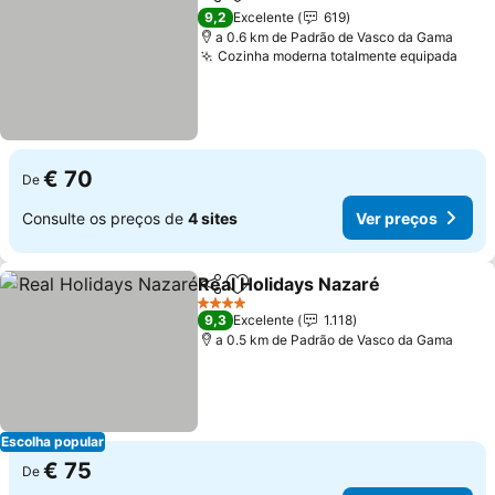
Partilhar
Adicionar aos favoritos
9,2
Excelente
619
a 0.6 km de Padrão de Vasco da Gama
Cozinha moderna totalmente equipada
€ 70
De
Consulte os preços de
4 sites
Ver preços
Real Holidays Nazaré
Partilhar
Adicionar aos favoritos
4 Estrelas
9,3
Excelente
1.118
a 0.5 km de Padrão de Vasco da Gama
Escolha popular
€ 75
De