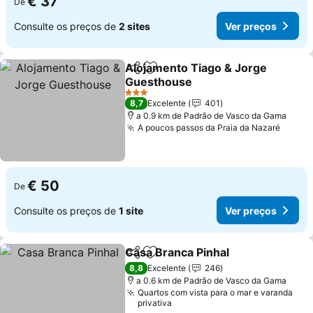
€ 37
De
Consulte os preços de
2 sites
Ver preços
Alojamento Tiago & Jorge
Partilhar
Adicionar aos favoritos
Guesthouse
3 Estrelas
8,7
Excelente
401
a 0.9 km de Padrão de Vasco da Gama
A poucos passos da Praia da Nazaré
€ 50
De
Consulte os preços de
1 site
Ver preços
Casa Branca Pinhal
Partilhar
Adicionar aos favoritos
8,8
Excelente
246
a 0.6 km de Padrão de Vasco da Gama
Quartos com vista para o mar e varanda
privativa