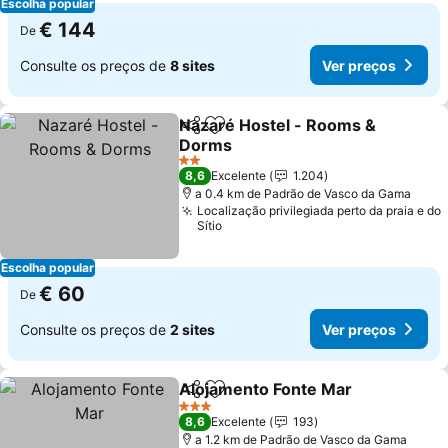
Escolha popular
€ 144
De
Consulte os preços de
8 sites
Ver preços
Nazaré Hostel - Rooms &
Partilhar
Adicionar aos favoritos
Dorms
2 Estrelas
8,6
Excelente
1.204
a 0.4 km de Padrão de Vasco da Gama
Localização privilegiada perto da praia e do
Sítio
Escolha popular
€ 60
De
Consulte os preços de
2 sites
Ver preços
Alojamento Fonte Mar
Partilhar
Adicionar aos favoritos
3 Estrelas
8,6
Excelente
193
a 1.2 km de Padrão de Vasco da Gama