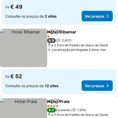
€ 49
De
Consulte os preços de
2 sites
Ver preços
Hotel Ribamar
Partilhar
Adicionar aos favoritos
1 Estrelas
6,9
2.457
a 0.5 km de Padrão de Vasco da Gama
Localização privilegiada à beira-mar
€ 52
De
Consulte os preços de
12 sites
Ver preços
Hotel Praia
Partilhar
Adicionar aos favoritos
4 Estrelas
8,5
Excelente
7.974
a 0.9 km de Padrão de Vasco da Gama