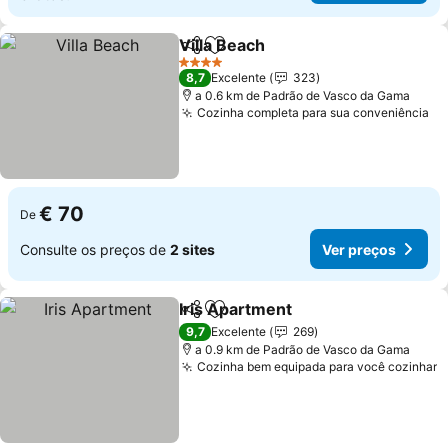
Villa Beach
Partilhar
Adicionar aos favoritos
4 Estrelas
8,7
Excelente
323
a 0.6 km de Padrão de Vasco da Gama
Cozinha completa para sua conveniência
€ 70
De
Consulte os preços de
2 sites
Ver preços
Iris Apartment
Partilhar
Adicionar aos favoritos
9,7
Excelente
269
a 0.9 km de Padrão de Vasco da Gama
Cozinha bem equipada para você cozinhar