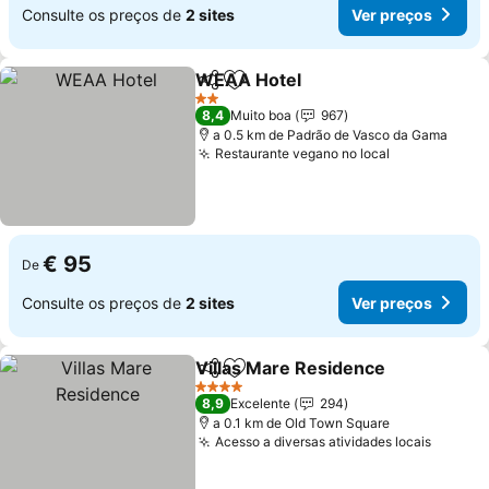
Consulte os preços de
2 sites
Ver preços
WEAA Hotel
Partilhar
Adicionar aos favoritos
2 Estrelas
8,4
Muito boa
967
a 0.5 km de Padrão de Vasco da Gama
Restaurante vegano no local
€ 95
De
Consulte os preços de
2 sites
Ver preços
Villas Mare Residence
Partilhar
Adicionar aos favoritos
4 Estrelas
8,9
Excelente
294
a 0.1 km de Old Town Square
Acesso a diversas atividades locais