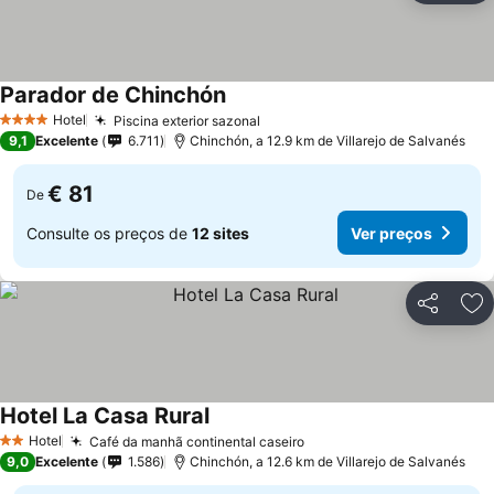
Parador de Chinchón
Hotel
Piscina exterior sazonal
4 Estrelas
9,1
Excelente
6.711
Chinchón, a 12.9 km de Villarejo de Salvanés
€ 81
De
Consulte os preços de
12 sites
Ver preços
Partilhar
Ad
Hotel La Casa Rural
Hotel
Café da manhã continental caseiro
2 Estrelas
9,0
Excelente
1.586
Chinchón, a 12.6 km de Villarejo de Salvanés