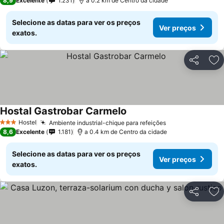
8,9
Excelente
1.231
a 0.2 km de Centro da cidade
Selecione as datas para ver os preços
Ver preços
exatos.
Partilhar
Ad
Hostal Gastrobar Carmelo
Hostel
Ambiente industrial-chique para refeições
3 Estrelas
8,6
Excelente
1.181
a 0.4 km de Centro da cidade
Selecione as datas para ver os preços
Ver preços
exatos.
Partilhar
Ad