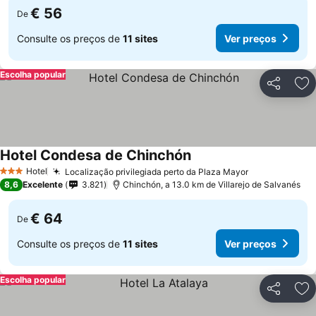
€ 56
De
Consulte os preços de
11 sites
Ver preços
Escolha popular
Partilhar
Ad
Hotel Condesa de Chinchón
Hotel
Localização privilegiada perto da Plaza Mayor
3 Estrelas
8,6
Excelente
3.821
Chinchón, a 13.0 km de Villarejo de Salvanés
€ 64
De
Consulte os preços de
11 sites
Ver preços
Escolha popular
Partilhar
Ad