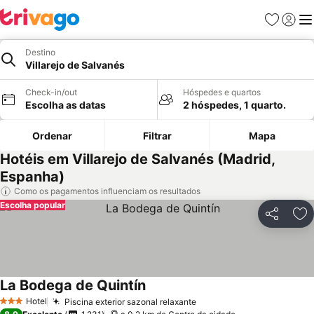
Favoritos
Iniciar
Me
Destino
Villarejo de Salvanés
Check-in/out
Hóspedes e quartos
Escolha as datas
2 hóspedes, 1 quarto.
Ordenar
Filtrar
Mapa
Hotéis em Villarejo de Salvanés (Madrid,
Espanha)
Como os pagamentos influenciam os resultados
Escolha popular
Partilhar
Ad
La Bodega de Quintín
Hotel
Piscina exterior sazonal relaxante
3 Estrelas