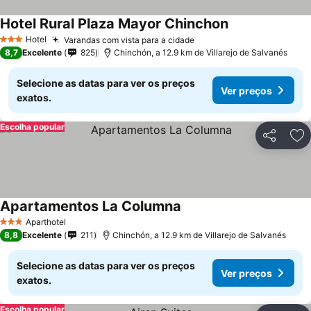
Hotel Rural Plaza Mayor Chinchon
Hotel
Varandas com vista para a cidade
3 Estrelas
8,7
Excelente
825
Chinchón, a 12.9 km de Villarejo de Salvanés
Selecione as datas para ver os preços
Ver preços
exatos.
Escolha popular
Partilhar
Ad
Apartamentos La Columna
Aparthotel
3 Estrelas
8,8
Excelente
211
Chinchón, a 12.9 km de Villarejo de Salvanés
Selecione as datas para ver os preços
Ver preços
exatos.
Escolha popular