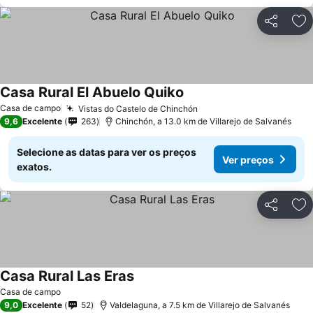
Partilhar
Ad
Casa Rural El Abuelo Quiko
Casa de campo
Vistas do Castelo de Chinchón
9,6
Excelente
263
Chinchón, a 13.0 km de Villarejo de Salvanés
Selecione as datas para ver os preços
Ver preços
exatos.
Partilhar
Ad
Casa Rural Las Eras
Casa de campo
9,0
Excelente
52
Valdelaguna, a 7.5 km de Villarejo de Salvanés