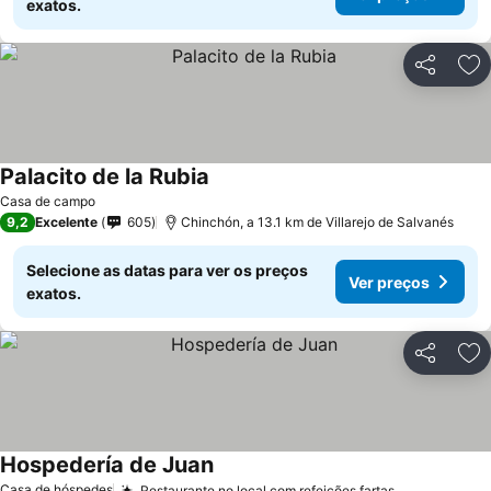
exatos.
Partilhar
Ad
Palacito de la Rubia
Casa de campo
9,2
Excelente
605
Chinchón, a 13.1 km de Villarejo de Salvanés
Selecione as datas para ver os preços
Ver preços
exatos.
Partilhar
Ad
Hospedería de Juan
Casa de hóspedes
Restaurante no local com refeições fartas