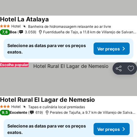
Hotel La Atalaya
Hotel
Banheira de hidromassagem relaxante ao ar livre
3 Estrelas
7,8
Boa
3.059
Fuentidueña de Tajo, a 11.8 km de Villarejo de Salvanés
Selecione as datas para ver os preços
Ver preços
exatos.
Escolha popular
Partilhar
Ad
Hotel Rural El Lagar de Nemesio
Hotel
Tapas e culinária local premiadas
3 Estrelas
9,5
Excelente
619
Perales de Tajuña, a 9.7 km de Villarejo de Salvanés
Selecione as datas para ver os preços
Ver preços
exatos.