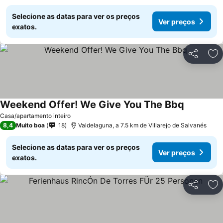
Selecione as datas para ver os preços
Ver preços
exatos.
Partilhar
Ad
Weekend Offer! We Give You The Bbq
Casa/apartamento inteiro
8,4
Muito boa
18
Valdelaguna, a 7.5 km de Villarejo de Salvanés
Selecione as datas para ver os preços
Ver preços
exatos.
Partilhar
Ad