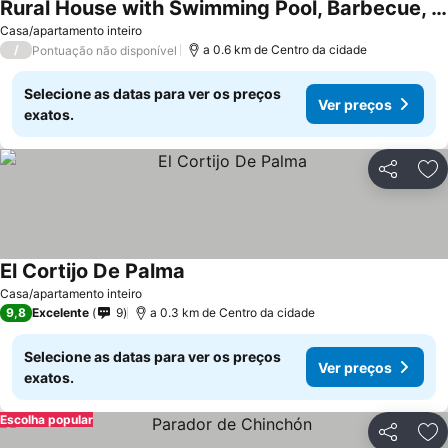
Rural House with Swimming Pool, Barbecue, Paddle Tennis and Events Room.
Casa/apartamento inteiro
/
a 0.6 km de Centro da cidade
Pontuação não disponível
Selecione as datas para ver os preços
Ver preços
exatos.
Partilhar
Ad
El Cortijo De Palma
Casa/apartamento inteiro
9,8
Excelente
9
a 0.3 km de Centro da cidade
Selecione as datas para ver os preços
Ver preços
exatos.
Escolha popular
Partilhar
Ad