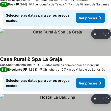
7,7
Boa
344
Fuentidueña de Tajo, a 11.7 km de Villarejo de Salvanés
Selecione as datas para ver os preços
Ver preços
exatos.
Partilhar
Ad
Casa Rural & Spa La Graja
Casa/apartamento inteiro
Quartos rústicos com decoração individual
8,8
Excelente
1.368
Chinchón, a 12.7 km de Villarejo de Salvanés
Selecione as datas para ver os preços
Ver preços
exatos.
Partilhar
Ad