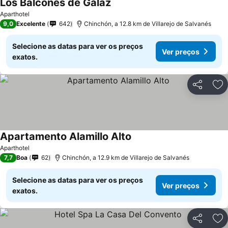
Los Balcones de Galaz
Aparthotel
9,0
Excelente
642
Chinchón, a 12.8 km de Villarejo de Salvanés
Selecione as datas para ver os preços
Ver preços
exatos.
Partilhar
Ad
Apartamento Alamillo Alto
Aparthotel
7,7
Boa
62
Chinchón, a 12.9 km de Villarejo de Salvanés
Selecione as datas para ver os preços
Ver preços
exatos.
Partilhar
Ad