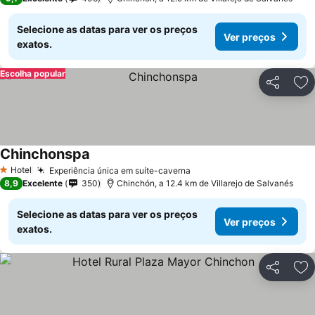
Selecione as datas para ver os preços
Ver preços
exatos.
Escolha popular
Partilhar
Ad
Chinchonspa
Hotel
Experiência única em suíte-caverna
1 Estrelas
8,9
Excelente
350
Chinchón, a 12.4 km de Villarejo de Salvanés
Selecione as datas para ver os preços
Ver preços
exatos.
Partilhar
Ad