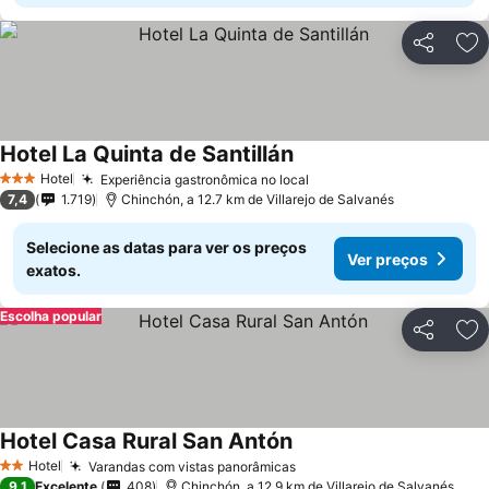
Partilhar
Ad
Hotel La Quinta de Santillán
Hotel
Experiência gastronômica no local
3 Estrelas
7,4
1.719
Chinchón, a 12.7 km de Villarejo de Salvanés
Selecione as datas para ver os preços
Ver preços
exatos.
Escolha popular
Partilhar
Ad
Hotel Casa Rural San Antón
Hotel
Varandas com vistas panorâmicas
2 Estrelas
9,1
Excelente
408
Chinchón, a 12.9 km de Villarejo de Salvanés