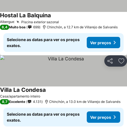
Hostal La Balquina
Albergue
Piscina exterior sazonal
8,4
Muito boa
699
Chinchón, a 12.7 km de Villarejo de Salvanés
Selecione as datas para ver os preços
Ver preços
exatos.
Partilhar
Ad
Villa La Condesa
Casa/apartamento inteiro
8,7
Excelente
4.131
Chinchón, a 13.0 km de Villarejo de Salvanés
Selecione as datas para ver os preços
Ver preços
exatos.