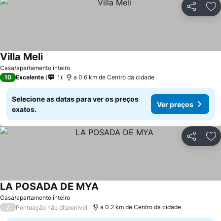
Partilhar
Ad
Villa Meli
Casa/apartamento inteiro
10
Excelente
1
a 0.6 km de Centro da cidade
Selecione as datas para ver os preços
Ver preços
exatos.
Partilhar
Ad
LA POSADA DE MYA
Casa/apartamento inteiro
/
a 0.2 km de Centro da cidade
Pontuação não disponível