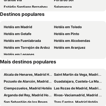
Estádio Santiago Bernabeu
Salamanca
Destinos populares
Atocha
Estación Sur
Estadio Metropolitano Metro Station
Barajas
Hotéis em Madrid
Hotéis em Toledo
Metropolitano Metro Station
Chamartín
Hotéis em Getafe
Hotéis em Pinto
Estação de Atocha
Praça Central /maior
Hotéis em Fuenlabrada
Hotéis em Alcobendas
De Chueca
Madrid
Hotéis em Torrejón de Ardoz
Hotéis em Aranjuez
Risco de las Cuevas
Praça Central/maior de Chinchón
Hotéis em Leganes
Casa de la Cadena
Iglesia Parroquial de San Juan Bautista
Mais destinos populares
Rock in Rio
Arganda del Rey Metro Station
Iglesia de San Miguel Arcángel
La Poveda Metro Station
Alcala de Henares, Madrid Hotéis
Saint Martin da Vega, Madrid Hotéis
Rivas Vaciamadrid Metro Station
Congreso de los Diputados
Pozuelo de Alarcón, Madrid Hotéis
Guadalajara, Castela-La Mancha Hotéis
Rivas Urbanizaciones Metro Station
Aquopolis San Fernando
Ciempozuelos, Madrid Hotéis
Las Rozas de Madrid, Madrid Hotéis
Hospital de Fuenlabrada Metro Station
Moncloa Metro Station
Arganda del Rey, Madrid Hotéis
Rivas-Vaciamadrid, Madrid Hotéis
Laguna Metro Station
Pabellón Polideportivo Fernando Martin
San Sebastián de los Reyes, Madrid Hotéis
Tres Cantos, Madrid Hotéis
Palacio de Congresos de Madrid