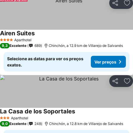
Partilhar
Ad
Airen Suites
Aparthotel
4 Estrelas
9,3
Excelente
689
Chinchón, a 12.9 km de Villarejo de Salvanés
Selecione as datas para ver os preços
Ver preços
exatos.
Partilhar
Ad
La Casa de los Soportales
Aparthotel
3 Estrelas
9,0
Excelente
248
Chinchón, a 12.8 km de Villarejo de Salvanés