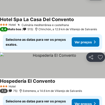
Hotel Spa La Casa Del Convento
Hotel
Culinária mediterrânea e castelhana
3 Estrelas
8,4
Muito boa
515
Chinchón, a 12.9 km de Villarejo de Salvanés
Selecione as datas para ver os preços
Ver preços
exatos.
Partilhar
Ad
Hospedería El Convento
Hotel
3 Estrelas
7,3
75
Estremera, a 14.6 km de Villarejo de Salvanés
Selecione as datas para ver os preços
Ver preços