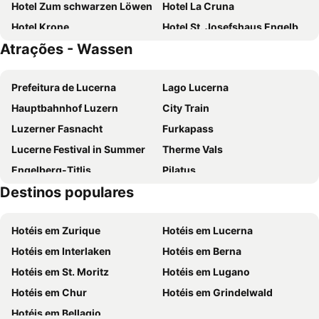
Hotel Zum schwarzen Löwen
Hotel La Cruna
Hotel Krone
Hotel St. Josefshaus Engelberg
Atrações - Wassen
The Chedi Andermatt
Hotel Piz Badus
Hotel Posta
Hotel Soliva
Prefeitura de Lucerna
Lago Lucerna
Hotel Cuntera
Hotel Schweizerhof
Hauptbahnhof Luzern
City Train
Hotel Crystal Engelberg
Hotel Terrace
Luzerner Fasnacht
Furkapass
Hotel Gerig
Hotel - Haus Biasca
Lucerne Festival in Summer
Therme Vals
Hotel Bergidyll - Riders Haven - Self Check In
Schweizerhof
Engelberg-Titlis
Pilatus
Sonne Andermatt Swiss Quality Hotel
Aurora
Destinos populares
Lake Lucerne
Verkehrshaus
B&B Garni Casa La Val
Hotel Krüzli - dapi 1914
Sustenpass
Pass San Gottardo
Hotel Postigliun
La Claustra
Hotéis em Zurique
Hotéis em Lucerna
Disentis 3000
Grimselpass
Albergo San Gottardo
Alpenresort Eienwäldli Engelberg
Hotéis em Interlaken
Hotéis em Berna
Klewenalp-Stockhütte
Meiringen-Hasliberg skiing area
Sport- Und Wellnesshotel Eienwäldli
Hotel Pez Ault
Hotéis em St. Moritz
Hotéis em Lugano
Stoos
Rigi Bahnen
Catrina Lodge
Gadmer Lodge
Hotéis em Chur
Hotéis em Grindelwald
Sörenberg-Flühli
Sattel-Hochstuckli
Hotel Hoheneck
Ski Lodge Engelberg
Hotéis em Bellagio
Mythen
SnowpenAir
GRAND your home with common kitchens with self check-in
Kempinski Palace Engelberg