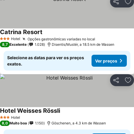
Partilhar
Ad
Catrina Resort
Hotel
Opções gastronômicas variadas no local
3 Estrelas
8,7
Excelente
1.028
Disentis/Mustér, a 18.5 km de Wassen
Selecione as datas para ver os preços
Ver preços
exatos.
Partilhar
Ad
Hotel Weisses Rössli
Hotel
3 Estrelas
8,0
Muito boa
1.150
Göschenen, a 4.3 km de Wassen