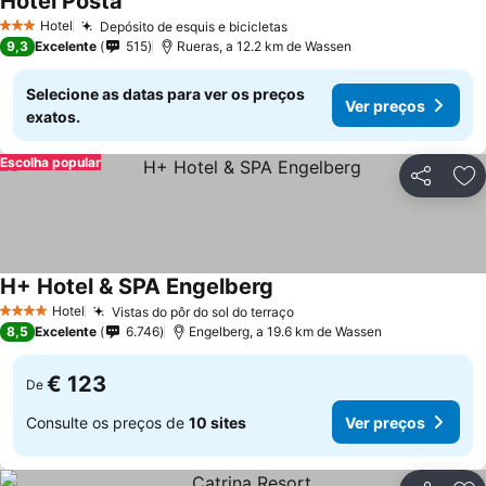
Hotel Posta
Hotel
Depósito de esquis e bicicletas
3 Estrelas
9,3
Excelente
515
Rueras, a 12.2 km de Wassen
Selecione as datas para ver os preços
Ver preços
exatos.
Escolha popular
Partilhar
Ad
H+ Hotel & SPA Engelberg
Hotel
Vistas do pôr do sol do terraço
4 Estrelas
8,5
Excelente
6.746
Engelberg, a 19.6 km de Wassen
€ 123
De
Consulte os preços de
10 sites
Ver preços