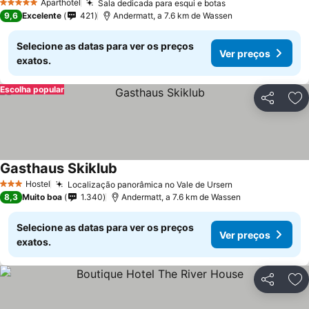
Aparthotel
Sala dedicada para esqui e botas
5 Estrelas
9,6
Excelente
421
Andermatt, a 7.6 km de Wassen
Selecione as datas para ver os preços
Ver preços
exatos.
Escolha popular
Partilhar
Ad
Gasthaus Skiklub
Hostel
Localização panorâmica no Vale de Ursern
3 Estrelas
8,3
Muito boa
1.340
Andermatt, a 7.6 km de Wassen
Selecione as datas para ver os preços
Ver preços
exatos.
Partilhar
Ad