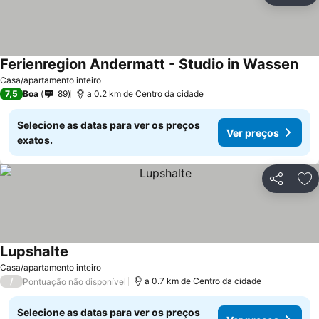
Ferienregion Andermatt - Studio in Wassen
Casa/apartamento inteiro
7,5
Boa
89
a 0.2 km de Centro da cidade
Selecione as datas para ver os preços
Ver preços
exatos.
Partilhar
Ad
Lupshalte
Casa/apartamento inteiro
/
a 0.7 km de Centro da cidade
Pontuação não disponível
Selecione as datas para ver os preços