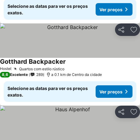
Selecione as datas para ver os preços
Ver preços
exatos.
Partilhar
Ad
Gotthard Backpacker
Hostel
Quartos com estilo rústico
8,6
Excelente
289
a 0.1 km de Centro da cidade
Selecione as datas para ver os preços
Ver preços
exatos.
Partilhar
Ad