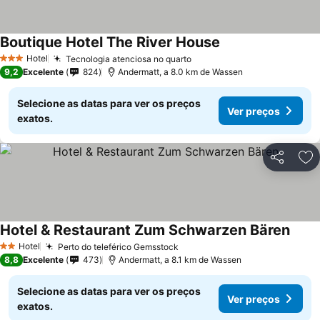
Boutique Hotel The River House
Hotel
Tecnologia atenciosa no quarto
3 Estrelas
9,2
Excelente
824
Andermatt, a 8.0 km de Wassen
Selecione as datas para ver os preços
Ver preços
exatos.
Partilhar
Ad
Hotel & Restaurant Zum Schwarzen Bären
Hotel
Perto do teleférico Gemsstock
2 Estrelas
8,8
Excelente
473
Andermatt, a 8.1 km de Wassen
Selecione as datas para ver os preços
Ver preços
exatos.