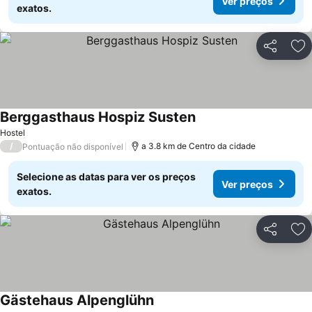
Ver preços
exatos.
Partilhar
Ad
Berggasthaus Hospiz Susten
Hostel
/
a 3.8 km de Centro da cidade
Pontuação não disponível
Selecione as datas para ver os preços
Ver preços
exatos.
Partilhar
Ad
Gästehaus Alpenglühn