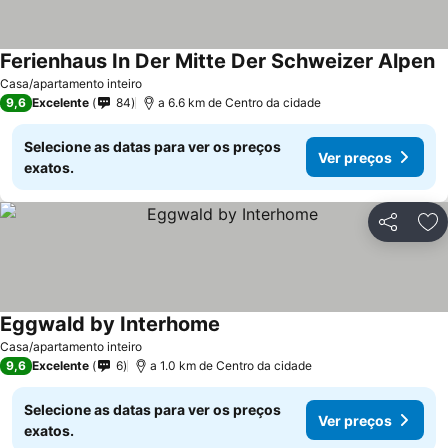
Ferienhaus In Der Mitte Der Schweizer Alpen
Casa/apartamento inteiro
9,6
Excelente
84
a 6.6 km de Centro da cidade
Selecione as datas para ver os preços
Ver preços
exatos.
Partilhar
Ad
Eggwald by Interhome
Casa/apartamento inteiro
9,6
Excelente
6
a 1.0 km de Centro da cidade
Selecione as datas para ver os preços
Ver preços
exatos.