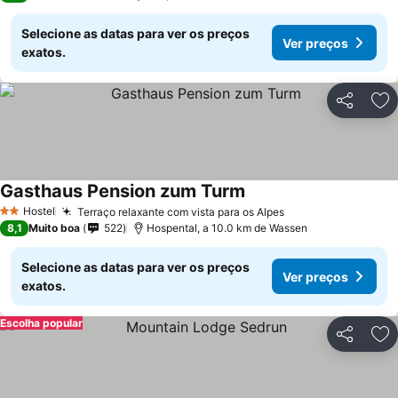
Selecione as datas para ver os preços
Ver preços
exatos.
Partilhar
Ad
Gasthaus Pension zum Turm
Hostel
Terraço relaxante com vista para os Alpes
2 Estrelas
8,1
Muito boa
522
Hospental, a 10.0 km de Wassen
Selecione as datas para ver os preços
Ver preços
exatos.
Escolha popular
Partilhar
Ad