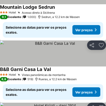
Mountain Lodge Sedrun
Hotel
Acesso direto à SkiArena
3 Estrelas
9,1
Excelente
1.000
Sedrun, a 12.2 km de Wassen
Selecione as datas para ver os preços
Ver preços
exatos.
Partilhar
Ad
B&B Garni Casa La Val
Hotel
Vistas panorâmicas da montanha
3 Estrelas
8,8
Excelente
519
Rueras, a 12.2 km de Wassen
Selecione as datas para ver os preços
Ver preços
exatos.