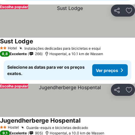
Escolha popular
Partilhar
Ad
Sust Lodge
Hotel
Instalações dedicadas para bicicletas e esqui
2 Estrelas
8,8
Excelente
266
Hospental, a 10.1 km de Wassen
Selecione as datas para ver os preços
Ver preços
exatos.
Escolha popular
Partilhar
Ad
Jugendherberge Hospental
Hostel
Guarda-esquis e bicicletas dedicado
2 Estrelas
9,1
Excelente
905
Hospental, a 10.0 km de Wassen