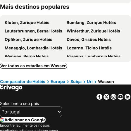
Mais destinos populares
Einsiedler Weihnachtsmarkt
Alpe Devero
BB Garni Motta
Ristorante con stanze Airolo
Tatort Jungfrau
Hotel Goldener Schlüssel
Kloten, Zurique Hotéis
Rümlang, Zurique Hotéis
Lauterbrunnen, Berna Hotéis
Winterthur, Zurique Hotéis
Opfikon, Zurique Hotéis
Davos, Grisões Hotéis
Menaggio, Lombardia Hotéis
Locarno, Ticino Hotéis
Wengen, Berna Hotéis
Varenna, Lombardia Hotéis
Täsch, Valais Hotéis
Stresa, Piemonte Hotéis
Ver todas as estadias em Wassen
St. Gallen, Kanton St. Gallen Hotéis
Horw, Lucerna Hotéis
Comparador de Hotéis
Europa
Suíça
Uri
Wassen
Celerina-Schlarigna, Grisões Hotéis
Gravedona, Lombardia Hotéis
Saas Fee, Valais Hotéis
Kandersteg, Berna Hotéis
Facebook
Twitter
Insta
Yo
Thun, Berna Hotéis
Leukerbad, Valais Hotéis
Selecione o seu país
Zurique, Zurique Hotéis
Lucerna, Lucerna Hotéis
Interlaken, Berna Hotéis
Berna, Berna Hotéis
Adicionar no Google
St. Moritz, Grisões Hotéis
Lugano, Ticino Hotéis
Encontre facilmente os nossos
resultados: adicione o trivago como