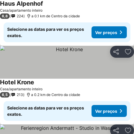
Haus Alpenhof
Casa/apartamento inteiro
6,8
224
a 0.1 km de Centro da cidade
Selecione as datas para ver os preços
Ver preços
exatos.
Partilhar
Ad
Hotel Krone
Casa/apartamento inteiro
6,5
213
a 0.2 km de Centro da cidade
Selecione as datas para ver os preços
Ver preços
exatos.
Partilhar
Ad