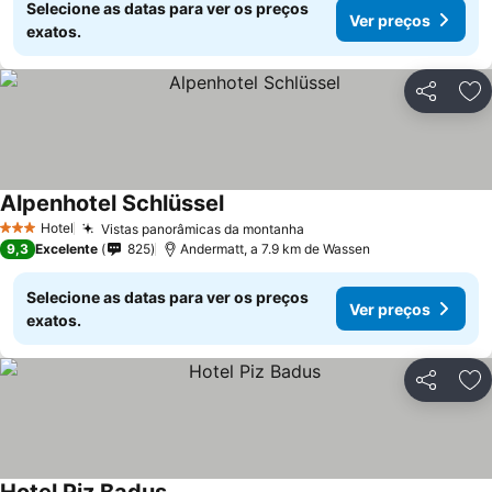
Selecione as datas para ver os preços
Ver preços
exatos.
Partilhar
Ad
Alpenhotel Schlüssel
Hotel
Vistas panorâmicas da montanha
3 Estrelas
9,3
Excelente
825
Andermatt, a 7.9 km de Wassen
Selecione as datas para ver os preços
Ver preços
exatos.
Partilhar
Ad