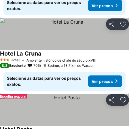
Selecione as datas para ver os preços
Ver preços
exatos.
Partilhar
Ad
Hotel La Cruna
Hotel
Ambiente histórico de chalé do século XVIII
3 Estrelas
8,8
Excelente
705
Sedrun, a 13.7 km de Wassen
Selecione as datas para ver os preços
Ver preços
exatos.
Escolha popular
Partilhar
Ad