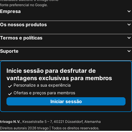
Chur, Grisões Hotéis
Grindelwald, Berna Hotéis
fonte preferencial no Google.
Glattbrugg, Zurique Hotéis
Genébra, Genébra Hotéis
Empresa
Basileia, Basileia Hotéis
Lausanne, Vaud Hotéis
Os nossos produtos
Cointrin, Genébra Hotéis
Termos e políticas
Suporte
Inicie sessão para desfrutar de
vantagens exclusivas para membros
Personalize a sua experiência
Ofertas e preços para membros
Iniciar sessão
trivago N.V.
, Kesselstraße 5 – 7, 40221 Düsseldorf, Alemanha
Direitos autorais 2026 trivago | Todos os direitos reservados.