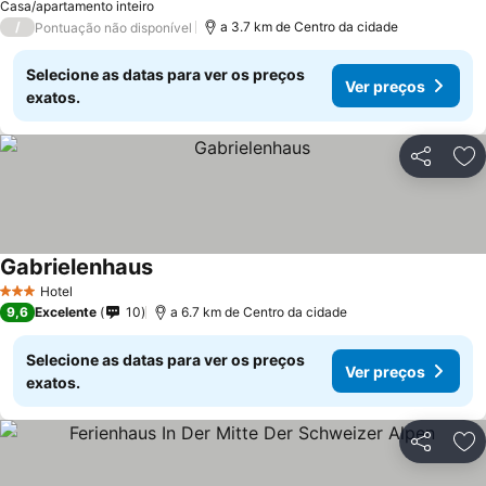
Casa/apartamento inteiro
/
a 3.7 km de Centro da cidade
Pontuação não disponível
Selecione as datas para ver os preços
Ver preços
exatos.
Partilhar
Ad
Gabrielenhaus
Hotel
3 Estrelas
9,6
Excelente
10
a 6.7 km de Centro da cidade
Selecione as datas para ver os preços
Ver preços
exatos.
Partilhar
Ad