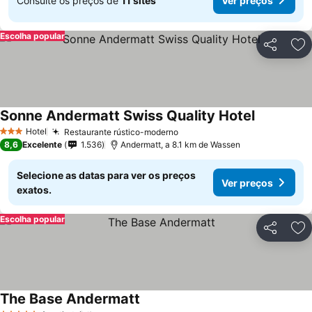
Consulte os preços de
11 sites
Ver preços
Escolha popular
Partilhar
Ad
Sonne Andermatt Swiss Quality Hotel
Hotel
Restaurante rústico-moderno
3 Estrelas
8,6
Excelente
1.536
Andermatt, a 8.1 km de Wassen
Selecione as datas para ver os preços
Ver preços
exatos.
Escolha popular
Partilhar
Ad
The Base Andermatt