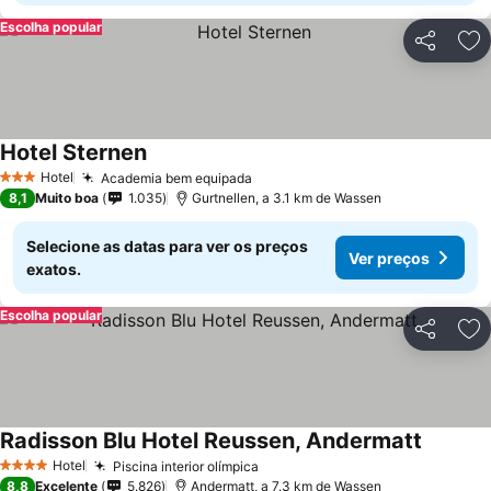
Escolha popular
Partilhar
Ad
Hotel Sternen
Hotel
Academia bem equipada
3 Estrelas
8,1
Muito boa
1.035
Gurtnellen, a 3.1 km de Wassen
Selecione as datas para ver os preços
Ver preços
exatos.
Escolha popular
Partilhar
Ad
Radisson Blu Hotel Reussen, Andermatt
Hotel
Piscina interior olímpica
4 Estrelas
8,8
Excelente
5.826
Andermatt, a 7.3 km de Wassen