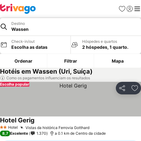
Favoritos
Iniciar
Me
Destino
Wassen
Check-in/out
Hóspedes e quartos
Escolha as datas
2 hóspedes, 1 quarto.
Ordenar
Filtrar
Mapa
Hotéis em Wassen (Uri, Suíça)
Como os pagamentos influenciam os resultados
Escolha popular
Partilhar
Ad
Hotel Gerig
Hotel
Vistas da histórica Ferrovia Gotthard
2 Estrelas
8,7
Excelente
1.370
a 0.1 km de Centro da cidade