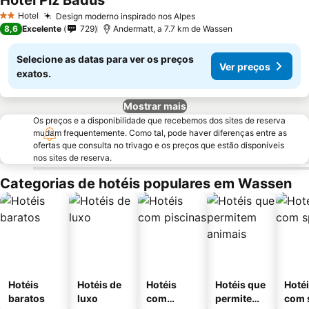
Hotel Piz Badus
Hotel
Design moderno inspirado nos Alpes
2 Estrelas
8,6
Excelente
729
Andermatt, a 7.7 km de Wassen
Selecione as datas para ver os preços
Ver preços
exatos.
Mostrar mais
Os preços e a disponibilidade que recebemos dos sites de reserva
mudam frequentemente. Como tal, pode haver diferenças entre as
ofertas que consulta no trivago e os preços que estão disponíveis
nos sites de reserva.
Categorias de hotéis populares em Wassen
Hotéis
Hotéis de
Hotéis
Hotéis que
Hoté
baratos
luxo
com
permitem
com 