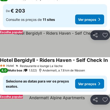
€ 203
De
Consulte os preços de
11 sites
Ver preços
Escolha popular
Partilhar
Ad
Hotel Bergidyll - Riders Haven - Self Check In
Hotel
Restaurante e lounge La Vache
2 Estrelas
8,0
Muito boa
1.522
Andermatt, a 7.8 km de Wassen
Selecione as datas para ver os preços
Ver preços
exatos.
Escolha popular
Partilhar
Ad