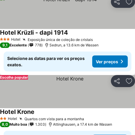
Partilhar
Ad
Hotel Krüzli - dapi 1914
Hotel
Exposição única de coleção de cristais
3 Estrelas
9,1
Excelente
778
Sedrun, a 13.6 km de Wassen
Selecione as datas para ver os preços
Ver preços
exatos.
Escolha popular
Partilhar
Ad
Hotel Krone
Hotel
Quartos com vista para a montanha
2 Estrelas
8,0
Muito boa
1.303
Attinghausen, a 17.4 km de Wassen