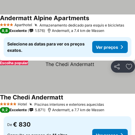
Andermatt Alpine Apartments
Aparthotel
Armazenamento dedicado para esquis e bicicletas
4 Estrelas
8,8
Excelente
1.576
Andermatt, a 7.4 km de Wassen
Selecione as datas para ver os preços
Ver preços
exatos.
Escolha popular
Partilhar
Ad
The Chedi Andermatt
Hotel
Piscinas interiores e exteriores aquecidas
5 Estrelas
9,2
Excelente
5.871
Andermatt, a 7.7 km de Wassen
€ 830
De