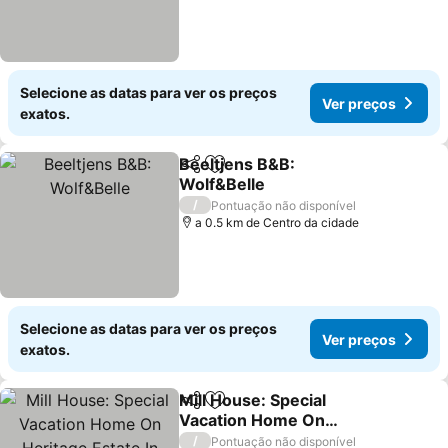
Selecione as datas para ver os preços
Ver preços
exatos.
Beeltjens B&B:
Partilhar
Adicionar aos favoritos
Wolf&Belle
/
Pontuação não disponível
a 0.5 km de Centro da cidade
Selecione as datas para ver os preços
Ver preços
exatos.
Mill House: Special
Partilhar
Adicionar aos favoritos
Vacation Home On
Heritage Estate In
/
Pontuação não disponível