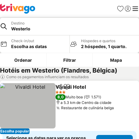
Favoritos
Iniciar
Me
Destino
Westerlo
Check-in/out
Hóspedes e quartos
Escolha as datas
2 hóspedes, 1 quarto.
Ordenar
Filtrar
Mapa
Hotéis em Westerlo (Flandres, Bélgica)
Como os pagamentos influenciam os resultados
Vivaldi Hotel
Partilhar
Adicionar aos favoritos
3 Estrelas
8,0
Muito boa
1.571
a 5.3 km de Centro da cidade
Restaurante de culinária belga
Escolha popular
Selecione as datas para ver os preços