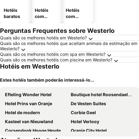
Hotéis
Hotéis
Hotéis
baratos
com
com
piscinas
estaciona
mento
Perguntas Frequentes sobre Westerlo
Quais são os melhores hotéis em Westerlo?
Quais são os melhores hotéis que aceitam animais de estimação em
Westerlo?
Quais são os melhores hotéis com spa em Westerlo?
Quais são os melhores hotéis com piscina em Westerlo?
Hotéis em Westerlo
Estes hotéis também poderão interessá-lo...
Efteling Wonder Hotel
Boutique hotel Roosendaelhof
Hotel Prins van Oranje
De Vesten Suites
Hotel de modern
Corbie Geel
Kasteel van Nieuwland
Hotel Verlooy
Corsendonk Hooge Heyde
Oranje City Hotel