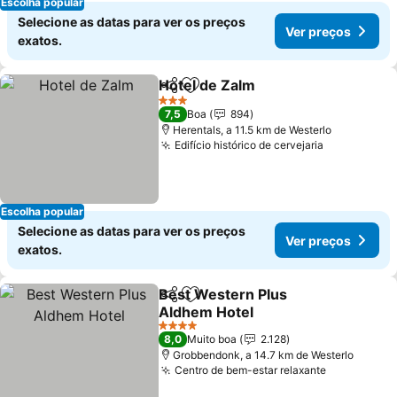
Escolha popular
Selecione as datas para ver os preços
Ver preços
exatos.
Hotel de Zalm
Partilhar
Adicionar aos favoritos
3 Estrelas
7,5
Boa
894
Herentals, a 11.5 km de Westerlo
Edifício histórico de cervejaria
Escolha popular
Selecione as datas para ver os preços
Ver preços
exatos.
Best Western Plus
Partilhar
Adicionar aos favoritos
Aldhem Hotel
4 Estrelas
8,0
Muito boa
2.128
Grobbendonk, a 14.7 km de Westerlo
Centro de bem-estar relaxante