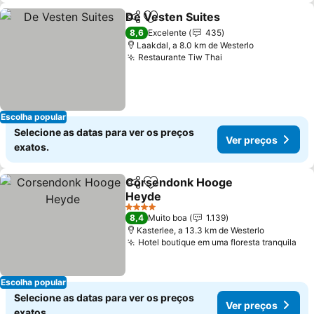
De Vesten Suites
Partilhar
Adicionar aos favoritos
8,6
Excelente
435
Laakdal, a 8.0 km de Westerlo
Restaurante Tiw Thai
Escolha popular
Selecione as datas para ver os preços
Ver preços
exatos.
Corsendonk Hooge
Partilhar
Adicionar aos favoritos
Heyde
4 Estrelas
8,4
Muito boa
1.139
Kasterlee, a 13.3 km de Westerlo
Hotel boutique em uma floresta tranquila
Escolha popular
Selecione as datas para ver os preços
Ver preços
exatos.