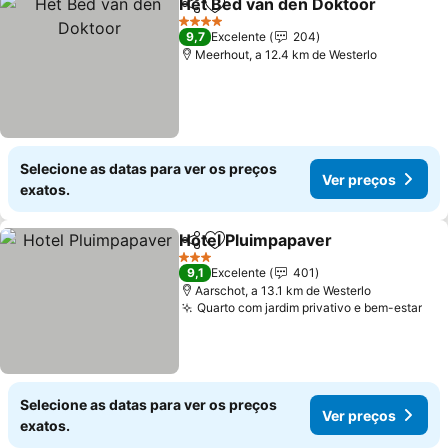
Het Bed van den Doktoor
Partilhar
Adicionar aos favoritos
4 Estrelas
9,7
Excelente
204
Meerhout, a 12.4 km de Westerlo
Selecione as datas para ver os preços
Ver preços
exatos.
Hotel Pluimpapaver
Partilhar
Adicionar aos favoritos
3 Estrelas
9,1
Excelente
401
Aarschot, a 13.1 km de Westerlo
Quarto com jardim privativo e bem-estar
Selecione as datas para ver os preços
Ver preços
exatos.