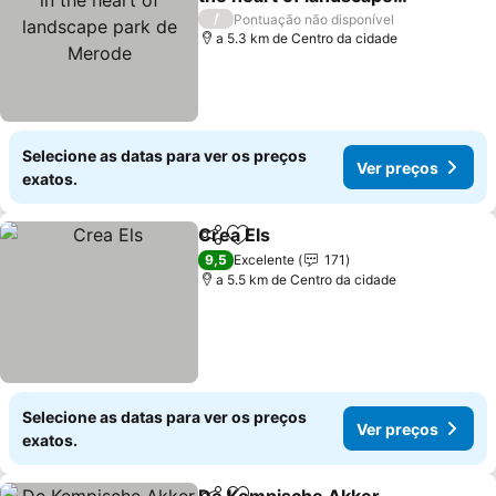
park de Merode
/
Pontuação não disponível
a 5.3 km de Centro da cidade
Selecione as datas para ver os preços
Ver preços
exatos.
Crea Els
Partilhar
Adicionar aos favoritos
9,5
Excelente
171
a 5.5 km de Centro da cidade
Selecione as datas para ver os preços
Ver preços
exatos.