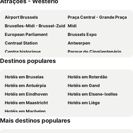
Atrações - Westerlo
Best Western Plus Aldhem Hotel
Hotel De Franse Kroon
Hotel Fauwater
Vivaldi Hotel
Airport Brussels
Praça Central - Grande Praça
Hotel de Zalm
Hotel Karmel
Bruxelles-Midi - Brussel-Zuid
Midi
Hotel Kempenrust
Corbie Mol
European Parliament
Brussels Expo
Hotel Huron
Mezzo Beringen
Centraal Station
Antwerpen
Centre historique
Parque do Cinqüentenário
Destinos populares
Bruxelles-Nord - Brussel-Noord
Station Leuven
Européen
Estádio Rei Baldoíno
Hotéis em Bruxelas
Hotéis em Roterdão
Atomium
Centro Belga das Histórias em Quadrinho
Hotéis em Antuérpia
Hotéis em Gand
Port of Antwerp
Brussels Park
Hotéis em Eindhoven
Hotéis em Elsene-Ixelles
Place Sainte-Catherine
Bourse de Bruxelles
Hotéis em Maastricht
Hotéis em Liège
Norbertijnenabdij Averbode
Bobbejaanland
Hotéis em Machelen
Bedevaartsoort Scherpenheuvel
NetePark
Mais destinos populares
Begijnhof
Olmense zoo
Kasteel van Horst
Recreatie- en Natuurpark Keiheuvel