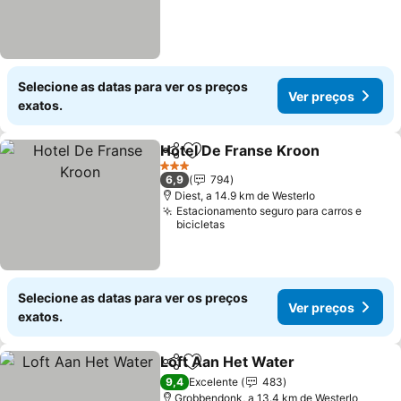
Selecione as datas para ver os preços
Ver preços
exatos.
Hotel De Franse Kroon
Partilhar
Adicionar aos favoritos
3 Estrelas
6,9
794
Diest, a 14.9 km de Westerlo
Estacionamento seguro para carros e
bicicletas
Selecione as datas para ver os preços
Ver preços
exatos.
Loft Aan Het Water
Partilhar
Adicionar aos favoritos
9,4
Excelente
483
Grobbendonk, a 13.4 km de Westerlo