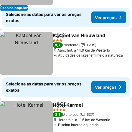
Escolha popular
Selecione as datas para ver os preços
Ver preços
exatos.
Kasteel van Nieuwland
Partilhar
Adicionar aos favoritos
3 Estrelas
8,7
Excelente
1.239
Aarschot, a 14.9 km de Westerlo
Atividades de lazer em meio à natureza
Selecione as datas para ver os preços
Ver preços
exatos.
Hotel Karmel
Partilhar
Adicionar aos favoritos
4 Estrelas
8,1
Muito boa
637
Herentals, a 11.6 km de Westerlo
Piscina interna aquecida