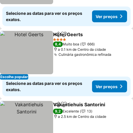
Selecione as datas para ver os preços
Ver preços
exatos.
Hotel Geerts
Partilhar
Adicionar aos favoritos
4 Estrelas
8,4
Muito boa
666
a 0.1 km de Centro da cidade
Culinária gastronômica refinada
Escolha popular
Selecione as datas para ver os preços
Ver preços
exatos.
Vakantiehuis Santorini
Partilhar
Adicionar aos favoritos
9,2
Excelente
13
a 2.5 km de Centro da cidade