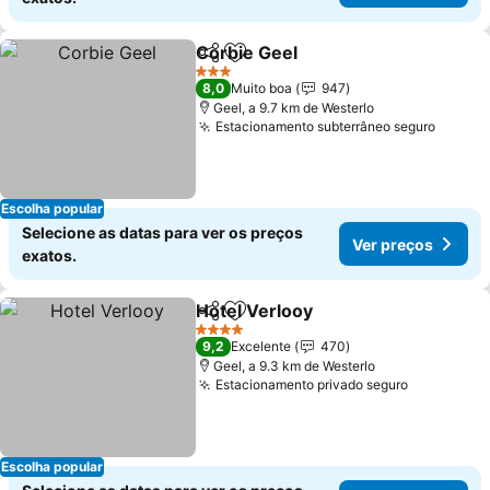
Corbie Geel
Partilhar
Adicionar aos favoritos
3 Estrelas
8,0
Muito boa
947
Geel, a 9.7 km de Westerlo
Estacionamento subterrâneo seguro
Escolha popular
Selecione as datas para ver os preços
Ver preços
exatos.
Hotel Verlooy
Partilhar
Adicionar aos favoritos
4 Estrelas
9,2
Excelente
470
Geel, a 9.3 km de Westerlo
Estacionamento privado seguro
Escolha popular