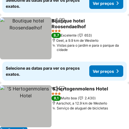
Selecione as datas para ver os preços
Ver preços
exatos.
Boutique hotel
Partilhar
Adicionar aos favoritos
Roosendaelhof
3 Estrelas
8,7
Excelente
653
Geel, a 9.9 km de Westerlo
Vistas para o jardim e para o parque da
cidade
Selecione as datas para ver os preços
Ver preços
exatos.
'S Hertogenmolens Hotel
Partilhar
Adicionar aos favoritos
3 Estrelas
8,1
Muito boa
2.430
Aarschot, a 12.9 km de Westerlo
Serviço de aluguel de bicicletas