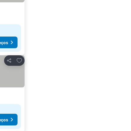
eços
Adicionar aos favoritos
Partilhar
eços