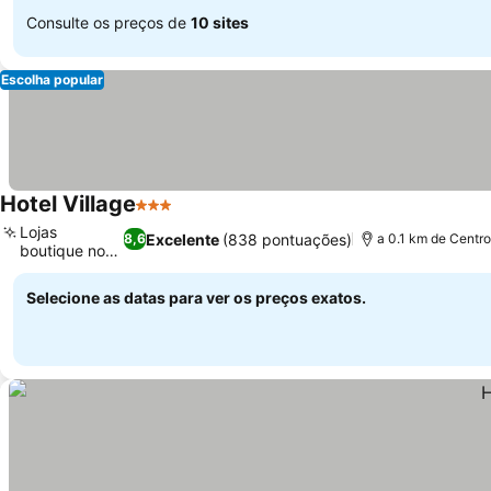
Consulte os preços de
10 sites
Escolha popular
Hotel Village
3 Estrelas
Lojas
Excelente
(838 pontuações)
8,6
a 0.1 km de Centr
boutique no
local
Selecione as datas para ver os preços exatos.