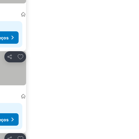
eços
Adicionar aos favoritos
Partilhar
eços
Adicionar aos favoritos