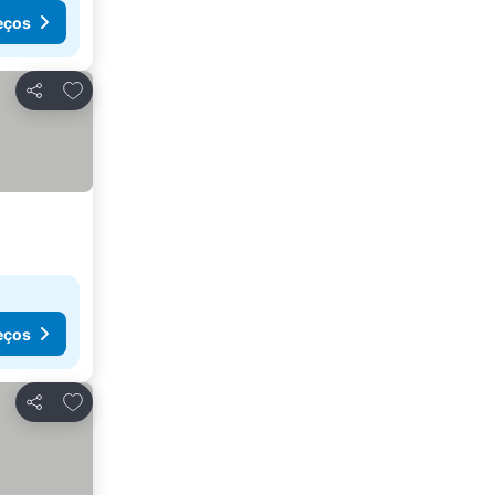
eços
Adicionar aos favoritos
Partilhar
eços
Adicionar aos favoritos
Partilhar