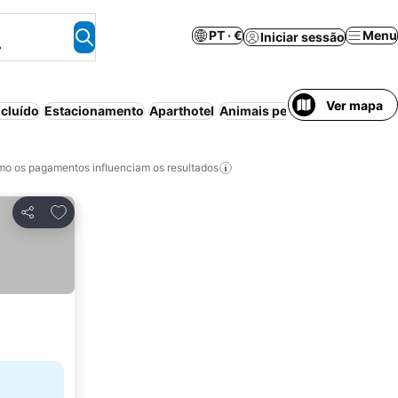
PT · €
Menu
Iniciar sessão
.
Ver mapa
cluído
Estacionamento
Aparthotel
Animais permitidos
Bed & Br
o os pagamentos influenciam os resultados
Adicionar aos favoritos
Partilhar