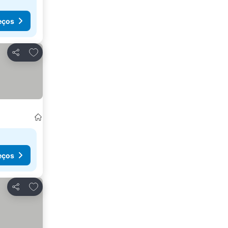
eços
Adicionar aos favoritos
Partilhar
eços
Adicionar aos favoritos
Partilhar