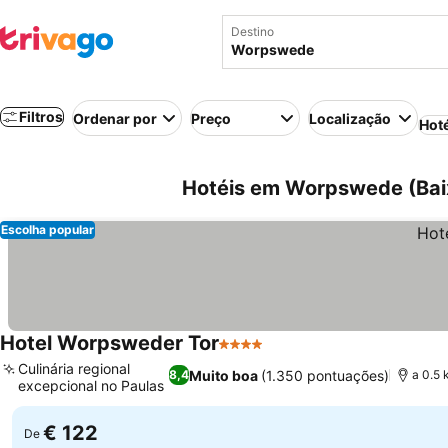
Destino
Filtros
Ordenar por
Preço
Localização
Hot
Hotéis em Worpswede (Bai
Escolha popular
Hotel Worpsweder Tor
4 Estrelas
Culinária regional
Muito boa
(1.350 pontuações)
8,4
a 0.5 
excepcional no Paulas
€ 122
De