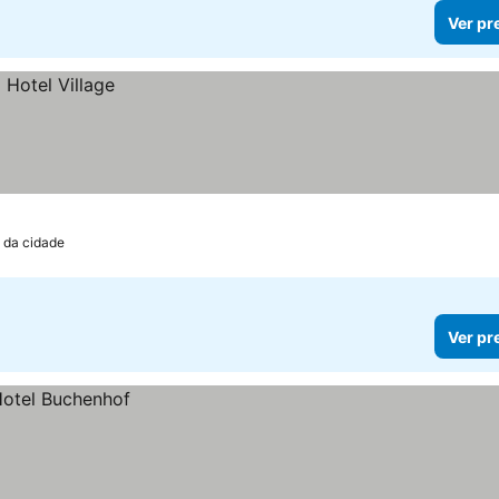
Ver pr
o da cidade
Ver pr