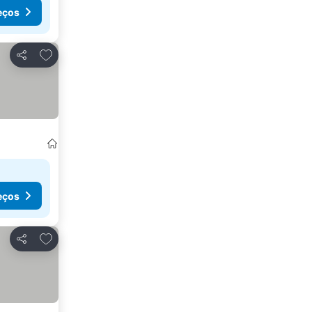
eços
Adicionar aos favoritos
Partilhar
eços
Adicionar aos favoritos
Partilhar