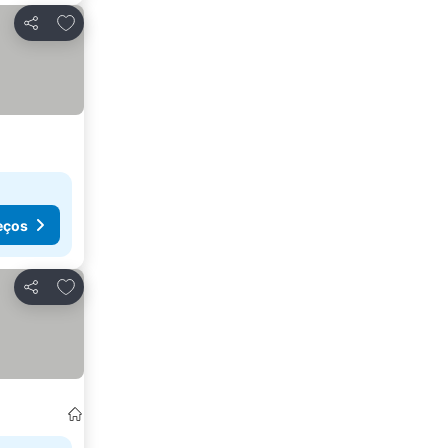
Adicionar aos favoritos
Partilhar
eços
Adicionar aos favoritos
Partilhar