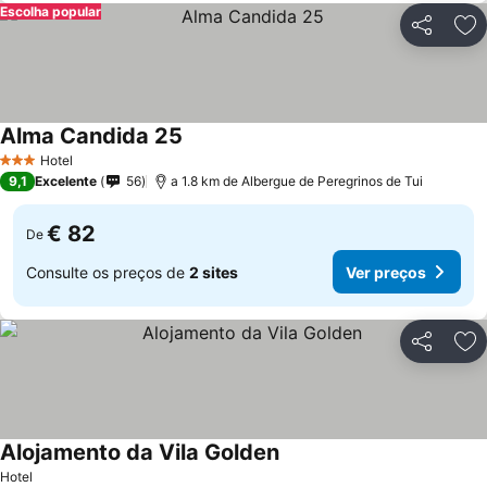
Escolha popular
Partilhar
Ad
Alma Candida 25
Hotel
3 Estrelas
9,1
Excelente
56
a 1.8 km de Albergue de Peregrinos de Tui
€ 82
De
Consulte os preços de
2 sites
Ver preços
Partilhar
Ad
Alojamento da Vila Golden
Hotel