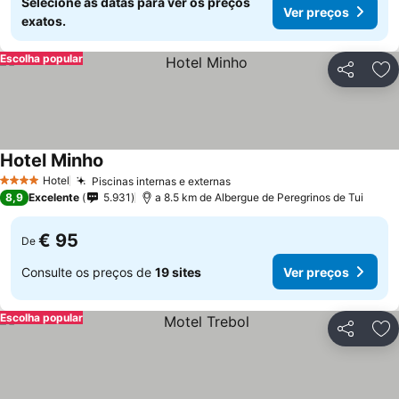
Selecione as datas para ver os preços
Ver preços
exatos.
Escolha popular
Partilhar
Ad
Hotel Minho
Hotel
Piscinas internas e externas
4 Estrelas
8,9
Excelente
5.931
a 8.5 km de Albergue de Peregrinos de Tui
€ 95
De
Consulte os preços de
19 sites
Ver preços
Escolha popular
Partilhar
Ad