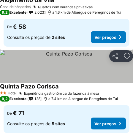
Alojamento da Vila
Casa de hóspedes
Quartos com varandas privativas
9,2
Excelente
2.023
a 1.6 km de Albergue de Peregrinos de Tui
€ 58
De
Consulte os preços de
2 sites
Ver preços
Partilhar
Ad
Quinta Pazo Corisca
Hotel
Experiência gastronômica da fazenda à mesa
2 Estrelas
9,2
Excelente
128
a 7.4 km de Albergue de Peregrinos de Tui
€ 71
De
Consulte os preços de
5 sites
Ver preços