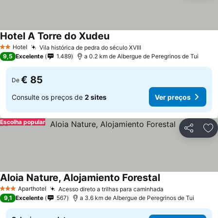
Hotel A Torre do Xudeu
Hotel
Vila histórica de pedra do século XVIII
2 Estrelas
9,5
Excelente
1.489
a 0.2 km de Albergue de Peregrinos de Tui
€ 85
De
Consulte os preços de
2 sites
Ver preços
Escolha popular
Partilhar
Ad
Aloia Nature, Alojamiento Forestal
Aparthotel
Acesso direto a trilhas para caminhada
3 Estrelas
9,1
Excelente
567
a 3.6 km de Albergue de Peregrinos de Tui