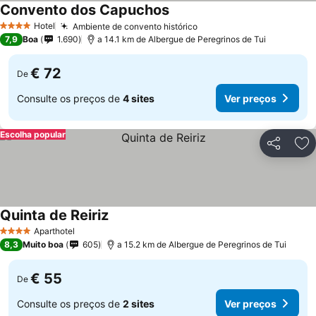
Convento dos Capuchos
Hotel
Ambiente de convento histórico
4 Estrelas
7,9
Boa
1.690
a 14.1 km de Albergue de Peregrinos de Tui
€ 72
De
Consulte os preços de
4 sites
Ver preços
Escolha popular
Partilhar
Ad
Quinta de Reiriz
Aparthotel
4 Estrelas
8,3
Muito boa
605
a 15.2 km de Albergue de Peregrinos de Tui
€ 55
De
Consulte os preços de
2 sites
Ver preços