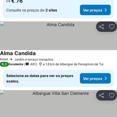
€ 76
De
Consulte os preços de
2 sites
Ver preços
Partilhar
Ad
Alma Candida
Hotel
Jardim e terraço tranquilos
9,3
Excelente
461
a 1.8 km de Albergue de Peregrinos de Tui
Selecione as datas para ver os preços
Ver preços
exatos.
Partilhar
Ad