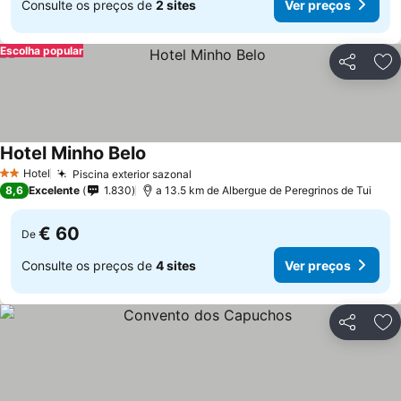
Consulte os preços de
2 sites
Ver preços
Escolha popular
Partilhar
Ad
Hotel Minho Belo
Hotel
Piscina exterior sazonal
2 Estrelas
8,6
Excelente
1.830
a 13.5 km de Albergue de Peregrinos de Tui
€ 60
De
Consulte os preços de
4 sites
Ver preços
Partilhar
Ad