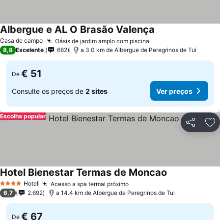
Albergue e AL O Brasão Valença
Casa de campo
Oásis de jardim amplo com piscina
8,8
Excelente
682
a 3.0 km de Albergue de Peregrinos de Tui
€ 51
De
Consulte os preços de
2 sites
Ver preços
Escolha popular
Partilhar
Ad
Hotel Bienestar Termas de Moncao
Hotel
Acesso a spa termal próximo
4 Estrelas
6,7
2.692
a 14.4 km de Albergue de Peregrinos de Tui
€ 67
De