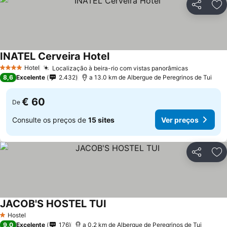
Partilhar
Ad
INATEL Cerveira Hotel
Hotel
Localização à beira-rio com vistas panorâmicas
4 Estrelas
8,6
Excelente
2.432
a 13.0 km de Albergue de Peregrinos de Tui
€ 60
De
Consulte os preços de
15 sites
Ver preços
Partilhar
Ad
JACOB'S HOSTEL TUI
Hostel
1 Estrelas
9,0
Excelente
176
a 0.2 km de Albergue de Peregrinos de Tui