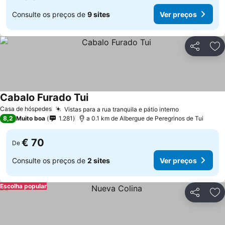
Consulte os preços de
9 sites
Ver preços
Partilhar
Ad
Cabalo Furado Tui
Casa de hóspedes
Vistas para a rua tranquila e pátio interno
8,2
Muito boa
1.281
a 0.1 km de Albergue de Peregrinos de Tui
€ 70
De
Consulte os preços de
2 sites
Ver preços
Escolha popular
Partilhar
Ad