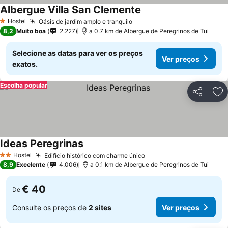
Albergue Villa San Clemente
Hostel
Oásis de jardim amplo e tranquilo
1 Estrelas
8,2
Muito boa
2.227
a 0.7 km de Albergue de Peregrinos de Tui
Selecione as datas para ver os preços
Ver preços
exatos.
Escolha popular
Partilhar
Ad
Ideas Peregrinas
Hostel
Edifício histórico com charme único
2 Estrelas
8,9
Excelente
4.006
a 0.1 km de Albergue de Peregrinos de Tui
€ 40
De
Consulte os preços de
2 sites
Ver preços