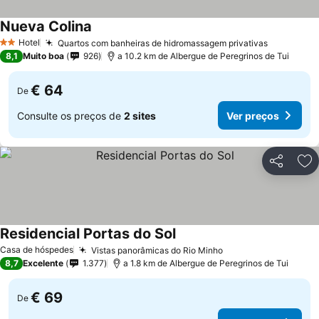
Nueva Colina
Hotel
Quartos com banheiras de hidromassagem privativas
2 Estrelas
8,1
Muito boa
926
a 10.2 km de Albergue de Peregrinos de Tui
€ 64
De
Consulte os preços de
2 sites
Ver preços
Partilhar
Ad
Residencial Portas do Sol
Casa de hóspedes
Vistas panorâmicas do Rio Minho
8,7
Excelente
1.377
a 1.8 km de Albergue de Peregrinos de Tui
€ 69
De