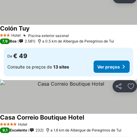
Partilhar
Ad
Colón Tuy
Hotel
Piscina exterior sazonal
3 Estrelas
7,9
Boa
2.581
a 0.5 km de Albergue de Peregrinos de Tui
€ 49
De
Consulte os preços de
13 sites
Ver preços
Partilhar
Ad
Casa Correio Boutique Hotel
Hotel
5 Estrelas
9,1
Excelente
232
a 1.6 km de Albergue de Peregrinos de Tui