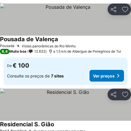
Partilhar
Ad
Pousada de Valença
Pousada
Vistas panorâmicas do Rio Minho
8,4
Muito boa
12.632
a 1.5 km de Albergue de Peregrinos de Tui
€ 100
De
Consulte os preços de
7 sites
Ver preços
Partilhar
Ad
Residencial S. Gião
Bed & Breakfast