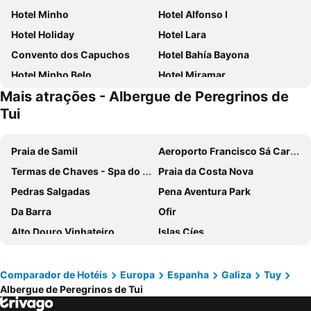
Hotel Minho
Hotel Alfonso I
Hotel Holiday
Hotel Lara
Convento dos Capuchos
Hotel Bahía Bayona
Hotel Minho Belo
Hotel Miramar
Mais atrações - Albergue de Peregrinos de
Parador de Baiona
Hotel Dom Afonso - Monção
Tui
Hotel Vila Esteves
Hotel Padre Cruz
Hotel Rompeolas
Cruceiro do Monte
Praia de Samil
Aeroporto Francisco Sá Carneiro
Hotel Costa Verde
Hotel Cristaleiro
Termas de Chaves - Spa do Imperador
Praia da Costa Nova
Hotel Nande
Boega Hotel
Pedras Salgadas
Pena Aventura Park
Hotel O Pazo
Pensão Repouso do Peregrino
Da Barra
Ofir
Hotel Val Convention
Hotel Val Flores
Alto Douro Vinhateiro
Islas Cíes
Hostal El Viejo Galeón
Nueva Colina
Porto Campanhã
Termas de São Pedro do Sul
Glasgow
Colón Tuy
Estádio do Dragão
Praia da Torreira
Comparador de Hotéis
Europa
Espanha
Galiza
Tuy
Hotel Condado
Quinta da Teimosa
Albergue de Peregrinos de Tui
Boavista
Areacova
Solar de Serrade
Hotel Fonte da Vila