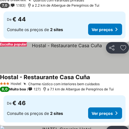
Quartos com varandas privadas
7,0
1.183
a 2.2 km de Albergue de Peregrinos de Tui
€ 44
De
Consulte os preços de
2 sites
Ver preços
Escolha popular
Partilhar
Ad
Hostal - Restaurante Casa Cuña
Hostel
Charme rústico com interiores bem cuidados
3 Estrelas
8,0
Muito boa
127
a 7.1 km de Albergue de Peregrinos de Tui
€ 46
De
Consulte os preços de
2 sites
Ver preços