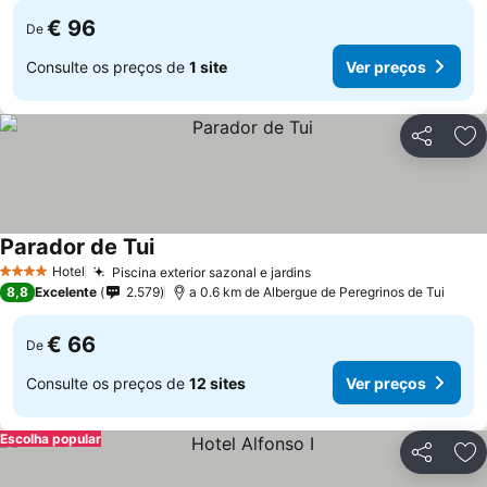
€ 96
De
Consulte os preços de
1 site
Ver preços
Partilhar
Ad
Parador de Tui
Hotel
Piscina exterior sazonal e jardins
4 Estrelas
8,8
Excelente
2.579
a 0.6 km de Albergue de Peregrinos de Tui
€ 66
De
Consulte os preços de
12 sites
Ver preços
Escolha popular
Partilhar
Ad