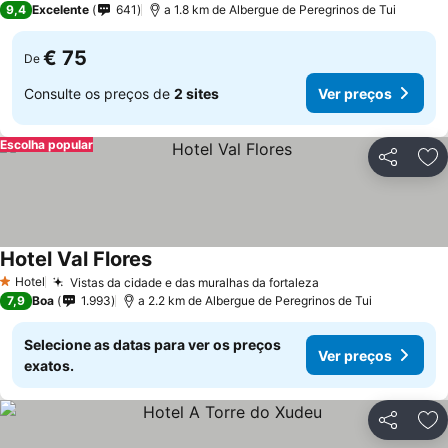
9,4
Excelente
641
a 1.8 km de Albergue de Peregrinos de Tui
€ 75
De
Consulte os preços de
2 sites
Ver preços
Escolha popular
Partilhar
Ad
Hotel Val Flores
Hotel
Vistas da cidade e das muralhas da fortaleza
1 Estrelas
7,9
Boa
1.993
a 2.2 km de Albergue de Peregrinos de Tui
Selecione as datas para ver os preços
Ver preços
exatos.
Partilhar
Ad