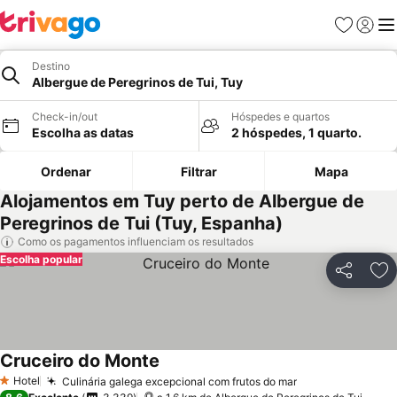
Favoritos
Iniciar
Me
Destino
Albergue de Peregrinos de Tui, Tuy
Check-in/out
Hóspedes e quartos
Escolha as datas
2 hóspedes, 1 quarto.
Ordenar
Filtrar
Mapa
Alojamentos em Tuy perto de Albergue de
Peregrinos de Tui (Tuy, Espanha)
Como os pagamentos influenciam os resultados
Escolha popular
Partilhar
Ad
Cruceiro do Monte
Hotel
Culinária galega excepcional com frutos do mar
1 Estrelas