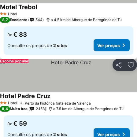
Motel Trebol
Hotel
2 Estrelas
8,7
Excelente
544
a 4.5 km de Albergue de Peregrinos de Tui
€ 83
De
Consulte os preços de
2 sites
Ver preços
Escolha popular
Partilhar
Ad
Hotel Padre Cruz
Hotel
Perto da histórica fortaleza de Valença
2 Estrelas
8,4
Muito boa
2.153
a 7.5 km de Albergue de Peregrinos de Tui
€ 59
De
Consulte os preços de
2 sites
Ver preços