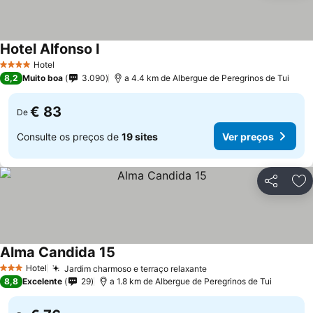
Hotel Alfonso I
Hotel
4 Estrelas
8,2
Muito boa
3.090
a 4.4 km de Albergue de Peregrinos de Tui
€ 83
De
Consulte os preços de
19 sites
Ver preços
Partilhar
Ad
Alma Candida 15
Hotel
Jardim charmoso e terraço relaxante
3 Estrelas
8,8
Excelente
29
a 1.8 km de Albergue de Peregrinos de Tui