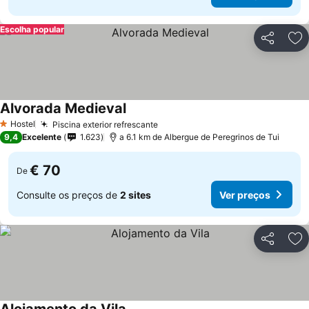
Escolha popular
Partilhar
Ad
Alvorada Medieval
Hostel
Piscina exterior refrescante
1 Estrelas
9,4
Excelente
1.623
a 6.1 km de Albergue de Peregrinos de Tui
€ 70
De
Consulte os preços de
2 sites
Ver preços
Partilhar
Ad