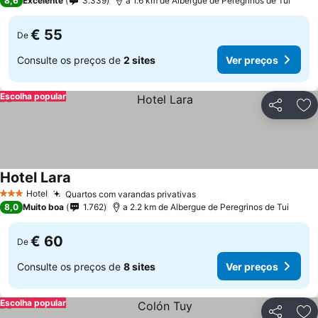
8,6
Excelente
3.339
a 1.6 km de Albergue de Peregrinos de Tui
€ 55
De
Consulte os preços de
2 sites
Ver preços
Escolha popular
Partilhar
Ad
Hotel Lara
Hotel
Quartos com varandas privativas
3 Estrelas
8,0
Muito boa
1.762
a 2.2 km de Albergue de Peregrinos de Tui
€ 60
De
Consulte os preços de
8 sites
Ver preços
Escolha popular