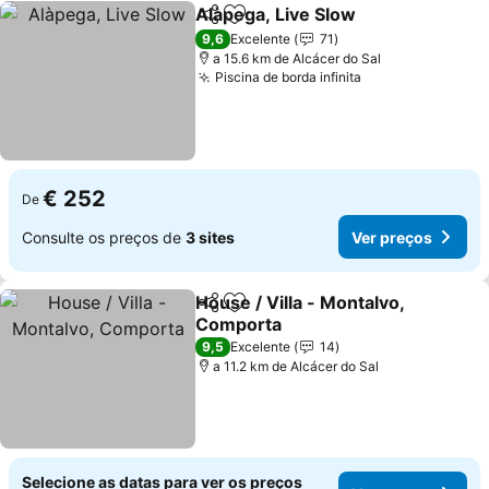
Alàpega, Live Slow
Partilhar
Adicionar aos favoritos
Ver pre
9,6
Excelente
71
a 15.6 km de Alcácer do Sal
Piscina de borda infinita
Ver preços
€ 252
De
Consulte os preços de
3 sites
Ver preços
House / Villa - Montalvo,
Partilhar
Adicionar aos favoritos
Comporta
Ver preços
9,5
Excelente
14
a 11.2 km de Alcácer do Sal
Selecione as datas para ver os preços