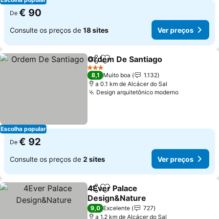
€ 90
De
Consulte os preços de
18 sites
Ver preços
Ordem De Santiago
Partilhar
Adicionar aos favoritos
Ver pr
3 Estrelas
8,1
Muito boa
1.132
a 0.1 km de Alcácer do Sal
Design arquitetônico moderno
Ver preços
Escolha popular
€ 92
De
Consulte os preços de
2 sites
Ver preços
4Ever Palace
Partilhar
Adicionar aos favoritos
Design&Nature
Ver preços
9,0
Excelente
727
a 1.2 km de Alcácer do Sal