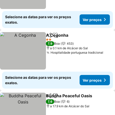
Selecione as datas para ver os preços
Ver preços
exatos.
A Cegonha
Partilhar
Adicionar aos favoritos
Ver preços
2 Estrelas
7,9
Boa
453
a 0.1 km de Alcácer do Sal
Hospitalidade portuguesa tradicional
Ver p
Selecione as datas para ver os preços
Ver preços
exatos.
Buddha Peaceful Oasis
Partilhar
Adicionar aos favoritos
Ver
7,6
Boa
6
a 17.9 km de Alcácer do Sal