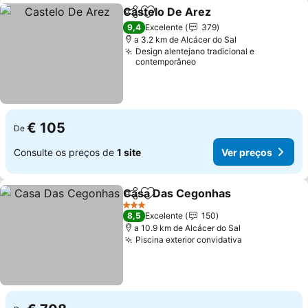
Castelo De Arez
Partilhar
Adicionar aos favoritos
Ver preço
9,4
Excelente
379
a 3.2 km de Alcácer do Sal
Design alentejano tradicional e
contemporâneo
€ 105
De
Consulte os preços de
1 site
Ver preços
Casa Das Cegonhas
Partilhar
Adicionar aos favoritos
Ver p
3 Estrelas
8,5
Excelente
150
a 10.9 km de Alcácer do Sal
Piscina exterior convidativa
Ver preços