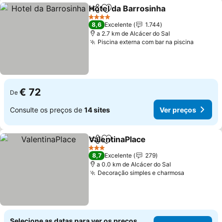
Hotel da Barrosinha
Partilhar
Adicionar aos favoritos
Ver pr
4 Estrelas
8,6
Excelente
1.744
a 2.7 km de Alcácer do Sal
Piscina externa com bar na piscina
Ver pre
€ 72
De
Consulte os preços de
14 sites
Ver preços
ValentinaPlace
Partilhar
Adicionar aos favoritos
Ver preços
3 Estrelas
8,7
Excelente
279
a 0.0 km de Alcácer do Sal
Decoração simples e charmosa
Ver preço
Selecione as datas para ver os preços