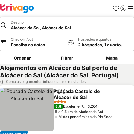
Favoritos
Iniciar
Me
Destino
Alcácer do Sal, Alcácer do Sal
Check-in/out
Hóspedes e quartos
Escolha as datas
2 hóspedes, 1 quarto.
Ordenar
Filtrar
Mapa
Alojamentos em Alcácer do Sal perto de
Alcácer do Sal (Alcácer do Sal, Portugal)
Como os pagamentos influenciam os resultados
Pousada Castelo de
Partilhar
Adicionar aos favoritos
Alcacer do Sal
Ver preços
4 Estrelas
8,8
Excelente
3.264
a 0.5 km de Alcácer do Sal
Vistas panorâmicas do Rio Sado
Ver preç
Escolha popular