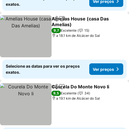
Ver preços
exatos.
Amelias House (casa Das
Partilhar
Adicionar aos favoritos
Amelias)
Ver preços
9,7
Excelente
15
a 18.1 km de Alcácer do Sal
Selecione as datas para ver os preços
Ver preços
exatos.
Courela Do Monte Novo Ii
Partilhar
Adicionar aos favoritos
9,5
Excelente
34
a 19.1 km de Alcácer do Sal