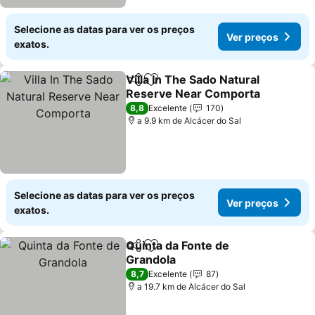
Selecione as datas para ver os preços
Ver preços
exatos.
Villa In The Sado Natural
Partilhar
Adicionar aos favoritos
Reserve Near Comporta
Ver preços
8,8
Excelente
170
a 9.9 km de Alcácer do Sal
Selecione as datas para ver os preços
Ver preços
exatos.
Quinta da Fonte de
Partilhar
Adicionar aos favoritos
Grandola
Ver preços
8,7
Excelente
87
a 19.7 km de Alcácer do Sal