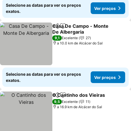
Selecione as datas para ver os preços
Ver preços
exatos.
Casa De Campo - Monte
Partilhar
Adicionar aos favoritos
De Albergaria
Ver preços
9,1
Excelente
27
a 10.0 km de Alcácer do Sal
Selecione as datas para ver os preços
Ver preços
exatos.
O Cantinho dos Vieiras
Partilhar
Adicionar aos favoritos
Ver
9,5
Excelente
11
a 16.9 km de Alcácer do Sal