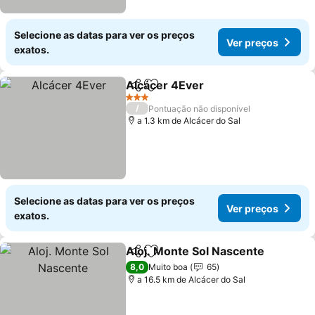
Selecione as datas para ver os preços
Ver preços
exatos.
Alcácer 4Ever
Partilhar
Adicionar aos favoritos
Ver preços
3 Estrelas
/
Pontuação não disponível
a 1.3 km de Alcácer do Sal
Selecione as datas para ver os preços
Ver preços
exatos.
Aloj. Monte Sol Nascente
Partilhar
Adicionar aos favoritos
V
8,0
Muito boa
65
a 16.5 km de Alcácer do Sal