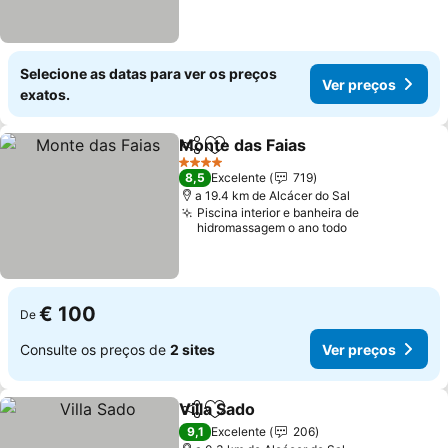
Selecione as datas para ver os preços
Ver preços
exatos.
Monte das Faias
Partilhar
Adicionar aos favoritos
Ver preço
4 Estrelas
8,5
Excelente
719
a 19.4 km de Alcácer do Sal
Piscina interior e banheira de
hidromassagem o ano todo
€ 100
De
Consulte os preços de
2 sites
Ver preços
Villa Sado
Partilhar
Adicionar aos favoritos
Ver preços
9,1
Excelente
206