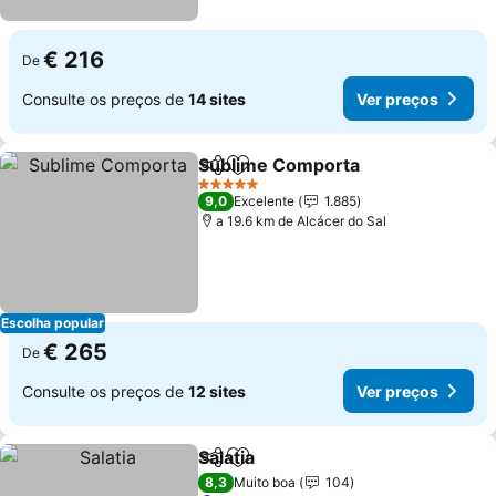
€ 216
De
Consulte os preços de
14 sites
Ver preços
Sublime Comporta
Partilhar
Adicionar aos favoritos
Ver pre
5 Estrelas
9,0
Excelente
1.885
a 19.6 km de Alcácer do Sal
Escolha popular
€ 265
De
Consulte os preços de
12 sites
Ver preços
Salatia
Partilhar
Adicionar aos favoritos
Ver preços
8,3
Muito boa
104