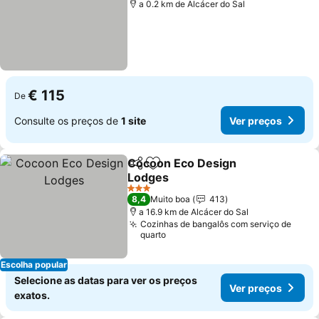
a 0.2 km de Alcácer do Sal
€ 115
De
Consulte os preços de
1 site
Ver preços
Cocoon Eco Design
Partilhar
Adicionar aos favoritos
Lodges
Ver preços
3 Estrelas
8,4
Muito boa
413
a 16.9 km de Alcácer do Sal
Cozinhas de bangalôs com serviço de
quarto
Escolha popular
Selecione as datas para ver os preços
Ver preços
exatos.