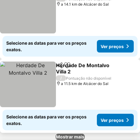
a 14.1 km de Alcácer do Sal
Selecione as datas para ver os preços
Ver preços
exatos.
Herdade De Montalvo
Partilhar
Adicionar aos favoritos
Villa 2
Ver preços
/
Pontuação não disponível
a 11.5 km de Alcácer do Sal
Selecione as datas para ver os preços
Ver preços
exatos.
Mostrar mais