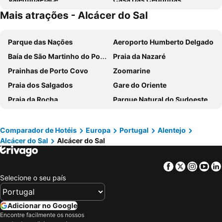
Mais atrações - Alcácer do Sal
A Cegonha
Alcácer 4Ever
Brejo da Amada
O Cantinho dos Vieiras
Parque das Nações
Aeroporto Humberto Delgado
Baía de São Martinho do Porto
Praia da Nazaré
Prainhas de Porto Covo
Zoomarine
Praia dos Salgados
Gare do Oriente
Praia da Rocha
Parque Natural do Sudoeste Alentejano e Costa Vicentina
Praia das Rocas
Estádio da Luz
Melides
Baleal
Comparador de Hotéis
Europa
Portugal
Alentejo
Alcácer do Sal
Alcácer do Sal
Portinho da Arrábida
Mina de São Domingos
Barragem do Alqueva
Praia de Pedrogão
Facebook
Twitter
Insta
Yo
Mariparque
Praia da Consolação
Selecione o seu país
Praia da Comporta
MEO Arena
Badoca Safari Park
Parque das Nações
Adicionar no Google
Jardim Zoológico de Lisboa
Praia de Vieira
Encontre facilmente os nossos