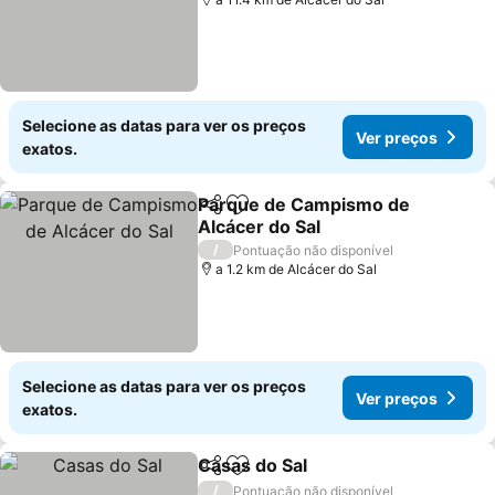
Selecione as datas para ver os preços
Ver preços
exatos.
Parque de Campismo de
Partilhar
Adicionar aos favoritos
Alcácer do Sal
Ver preços
/
Pontuação não disponível
a 1.2 km de Alcácer do Sal
Selecione as datas para ver os preços
Ver preços
exatos.
Casas do Sal
Partilhar
Adicionar aos favoritos
Ver preços
/
Pontuação não disponível