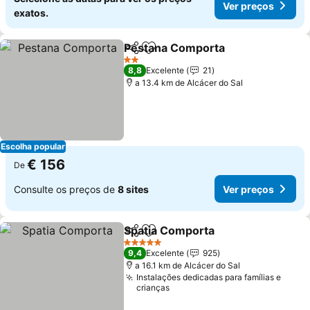
Ver preços
exatos.
Pestana Comporta
Partilhar
Adicionar aos favoritos
Ver pre
2 Estrelas
8,8
Excelente
21
a 13.4 km de Alcácer do Sal
Escolha popular
€ 156
De
Consulte os preços de
8 sites
Ver preços
Spatia Comporta
Partilhar
Adicionar aos favoritos
Ver preço
5 Estrelas
9,4
Excelente
925
a 16.1 km de Alcácer do Sal
Instalações dedicadas para famílias e
crianças