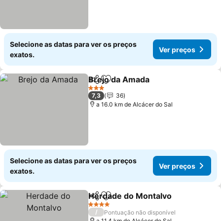
Selecione as datas para ver os preços
Ver preços
exatos.
Brejo da Amada
Partilhar
Adicionar aos favoritos
Ver preço
3 Estrelas
7,3
36
a 16.0 km de Alcácer do Sal
Selecione as datas para ver os preços
Ver preços
exatos.
Herdade do Montalvo
Partilhar
Adicionar aos favoritos
Ver 
4 Estrelas
/
Pontuação não disponível
a 11.4 km de Alcácer do Sal