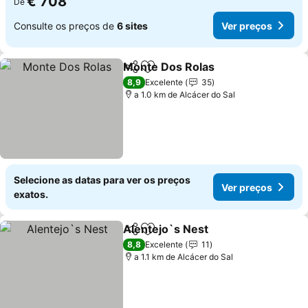
€ 708
De
Consulte os preços de
6 sites
Ver preços
Monte Dos Rolas
Partilhar
Adicionar aos favoritos
Ver preç
8,9
Excelente
35
a 1.0 km de Alcácer do Sal
Selecione as datas para ver os preços
Ver preços
exatos.
Alentejo`s Nest
Partilhar
Adicionar aos favoritos
Ver preço
8,8
Excelente
11
a 1.1 km de Alcácer do Sal