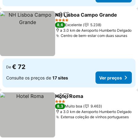
NH Lisboa Campo Grande
Partilhar
Adicionar aos favoritos
4 Estrelas
8,6
Excelente
5.238
a 3.0 km de Aeroporto Humberto Delgado
Centro de bem-estar com duas saunas
€ 72
De
Consulte os preços de
17 sites
Ver preços
Hotel Roma
Partilhar
Adicionar aos favoritos
3 Estrelas
8,3
Muito boa
9.463
a 3.0 km de Aeroporto Humberto Delgado
Extensa coleção de vinhos portugueses