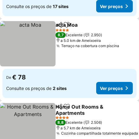
Consulte os preços de
17 sites
Ver preços
acta Moa
Partilhar
Adicionar aos favoritos
4 Estrelas
8,7
Excelente
2.950
a 5.0 km de Ameixoeira
Terraço na cobertura com piscina
€ 78
De
Consulte os preços de
2 sites
Ver preços
Home Out Rooms &
Partilhar
Adicionar aos favoritos
Apartments
4 Estrelas
8,8
Excelente
2.506
a 5.7 km de Ameixoeira
Cozinha compartilhada totalmente equipada