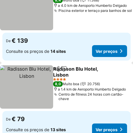
8,4
Muito boa
11.368
a 4.0 km de Aeroporto Humberto Delgado
Piscina exterior e terraço para banhos de sol
€ 139
De
Consulte os preços de
14 sites
Ver preços
Radisson Blu Hotel,
Partilhar
Adicionar aos favoritos
Lisbon
4 Estrelas
8,0
Muito boa
20.756
a 1.4 km de Aeroporto Humberto Delgado
Centro de fitness 24 horas com cartão-
chave
€ 79
De
Consulte os preços de
13 sites
Ver preços