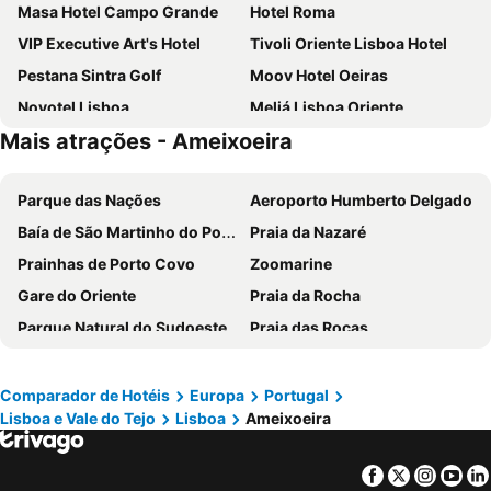
Masa Hotel Campo Grande
Hotel Roma
VIP Executive Art's Hotel
Tivoli Oriente Lisboa Hotel
Pestana Sintra Golf
Moov Hotel Oeiras
Novotel Lisboa
Meliá Lisboa Oriente
Mais atrações - Ameixoeira
VIP Executive Zurique Hotel
TRYP by Wyndham Lisboa Caparica Mar
Holiday Inn Express Lisbon - Alfragide by IHG
Turim Ibéria Hotel
Parque das Nações
Aeroporto Humberto Delgado
VIP Executive Entrecampos Hotel
Selina Secret Garden Lisbon
Baía de São Martinho do Porto
Praia da Nazaré
Residencial Jardim Da Amadora
Holiday Inn Express Lisbon - Oeiras By Ihg
Prainhas de Porto Covo
Zoomarine
ibis Lisboa Parque das Naçoes
ibis Lisboa Jose Malhoa
Gare do Oriente
Praia da Rocha
Eurostars Universal Lisboa
ibis Lisboa Sintra
Parque Natural do Sudoeste Alentejano e Costa Vicentina
Praia das Rocas
Stay Hotel Lisboa Aeroporto
MS Aparthotel
Estádio da Luz
Melides
Universo Romantico
Hotel Avenida Park
Baleal
Portinho da Arrábida
INATEL Oeiras
ibis Lisboa Alfragide
Comparador de Hotéis
Europa
Portugal
Lisboa e Vale do Tejo
Lisboa
Ameixoeira
Mina de São Domingos
Barragem do Alqueva
VIP Grand Lisboa Hotel & SPA
The Icons Hotel
Praia de Buarcos
Piodão -Aldeia Histórica
Exe Saldanha
Mercure Lisboa Almada
Facebook
Twitter
Insta
Yo
Praia de Pedrogão
Mariparque
Mood - Private Suites
Crowne Plaza Caparica Lisbon By Ihg