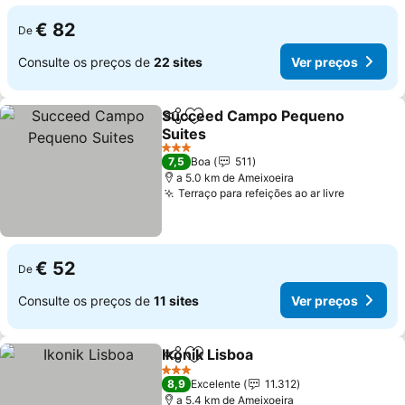
€ 82
De
Consulte os preços de
22 sites
Ver preços
Succeed Campo Pequeno
Partilhar
Adicionar aos favoritos
Suites
3 Estrelas
7,5
Boa
511
a 5.0 km de Ameixoeira
Terraço para refeições ao ar livre
€ 52
De
Consulte os preços de
11 sites
Ver preços
Ikonik Lisboa
Partilhar
Adicionar aos favoritos
3 Estrelas
8,9
Excelente
11.312
a 5.4 km de Ameixoeira