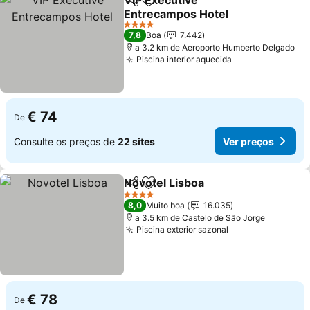
VIP Executive
Partilhar
Adicionar aos favoritos
Entrecampos Hotel
4 Estrelas
7,8
Boa
7.442
a 3.2 km de Aeroporto Humberto Delgado
Piscina interior aquecida
€ 74
De
Consulte os preços de
22 sites
Ver preços
Novotel Lisboa
Partilhar
Adicionar aos favoritos
4 Estrelas
8,0
Muito boa
16.035
a 3.5 km de Castelo de São Jorge
Piscina exterior sazonal
€ 78
De