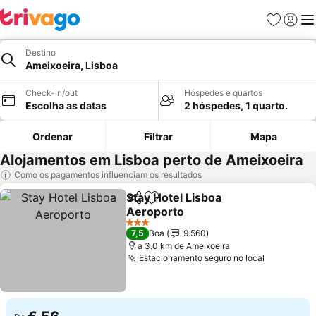
Favoritos
Iniciar
Me
Destino
Ameixoeira, Lisboa
Check-in/out
Hóspedes e quartos
Escolha as datas
2 hóspedes, 1 quarto.
Ordenar
Filtrar
Mapa
Alojamentos em Lisboa perto de Ameixoeira
Como os pagamentos influenciam os resultados
Stay Hotel Lisboa
Partilhar
Adicionar aos favoritos
Aeroporto
3 Estrelas
7,5
Boa
9.560
a 3.0 km de Ameixoeira
Estacionamento seguro no local