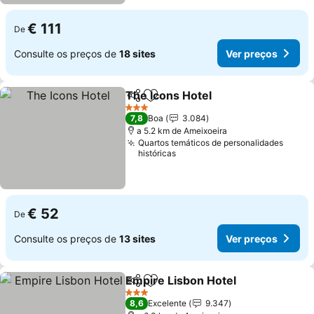
€ 111
De
Consulte os preços de
18 sites
Ver preços
The Icons Hotel
Partilhar
Adicionar aos favoritos
3 Estrelas
7,8
Boa
3.084
a 5.2 km de Ameixoeira
Quartos temáticos de personalidades
históricas
€ 52
De
Consulte os preços de
13 sites
Ver preços
Empire Lisbon Hotel
Partilhar
Adicionar aos favoritos
3 Estrelas
8,6
Excelente
9.347