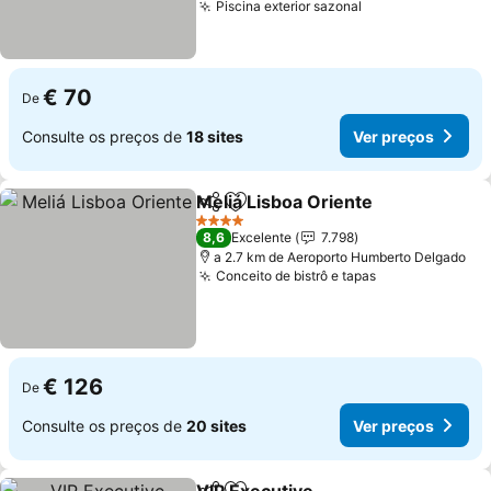
Piscina exterior sazonal
€ 70
De
Consulte os preços de
18 sites
Ver preços
Meliá Lisboa Oriente
Partilhar
Adicionar aos favoritos
4 Estrelas
8,6
Excelente
7.798
a 2.7 km de Aeroporto Humberto Delgado
Conceito de bistrô e tapas
€ 126
De
Consulte os preços de
20 sites
Ver preços