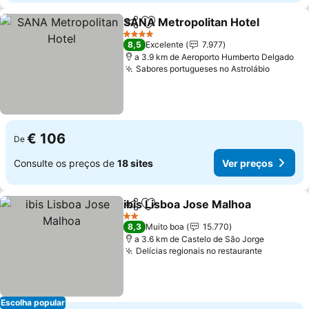
SANA Metropolitan Hotel
Partilhar
Adicionar aos favoritos
4 Estrelas
8,5
Excelente
7.977
a 3.9 km de Aeroporto Humberto Delgado
Sabores portugueses no Astrolábio
€ 106
De
Consulte os preços de
18 sites
Ver preços
ibis Lisboa Jose Malhoa
Partilhar
Adicionar aos favoritos
2 Estrelas
8,3
Muito boa
15.770
a 3.6 km de Castelo de São Jorge
Delícias regionais no restaurante
Escolha popular