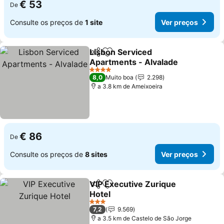
€ 53
De
Consulte os preços de
1 site
Ver preços
Lisbon Serviced
Partilhar
Adicionar aos favoritos
Apartments - Alvalade
4 Estrelas
8,0
Muito boa
2.298
a 3.8 km de Ameixoeira
€ 86
De
Consulte os preços de
8 sites
Ver preços
VIP Executive Zurique
Partilhar
Adicionar aos favoritos
Hotel
3 Estrelas
7,2
9.569
a 3.5 km de Castelo de São Jorge