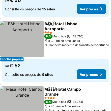
€ 56
De
Consulte os preços de
15 sites
Ver preços
B&b Hotel Lisboa
Partilhar
Adicionar aos favoritos
Aeroporto
3 Estrelas
8,3
Muito boa
13.710
a 3.1 km de Ameixoeira
Conceito moderno de trânsito aeroportuário
Escolha popular
€ 52
De
Consulte os preços de
9 sites
Ver preços
Masa Hotel Campo
Partilhar
Adicionar aos favoritos
Grande
4 Estrelas
8,4
Muito boa
13.781
a 4.1 km de Ameixoeira
Piscina interna aquecida de água salgada