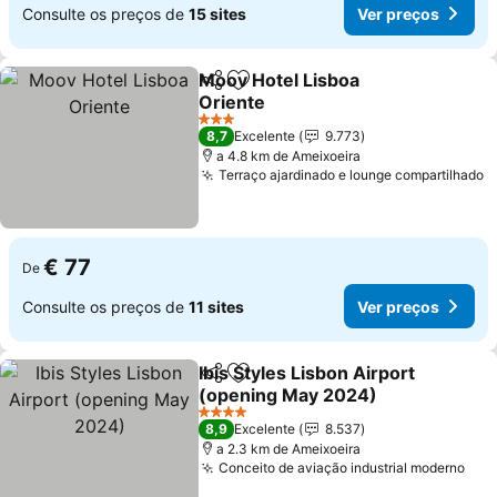
Consulte os preços de
15 sites
Ver preços
Moov Hotel Lisboa
Partilhar
Adicionar aos favoritos
Oriente
3 Estrelas
8,7
Excelente
9.773
a 4.8 km de Ameixoeira
Terraço ajardinado e lounge compartilhado
€ 77
De
Consulte os preços de
11 sites
Ver preços
Ibis Styles Lisbon Airport
Partilhar
Adicionar aos favoritos
(opening May 2024)
4 Estrelas
8,9
Excelente
8.537
a 2.3 km de Ameixoeira
Conceito de aviação industrial moderno