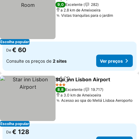
Partilhar
Adicionar aos favoritos
9,0
Excelente
282
a 2.8 km de Ameixoeira
Vistas tranquilas para o jardim
Escolha popular
€ 60
De
Consulte os preços de
2 sites
Ver preços
Star inn Lisbon Airport
Partilhar
Adicionar aos favoritos
3 Estrelas
8,8
Excelente
19.717
a 3.0 km de Ameixoeira
Acesso ao spa do Meliá Lisboa Aeroporto
Escolha popular
€ 128
De