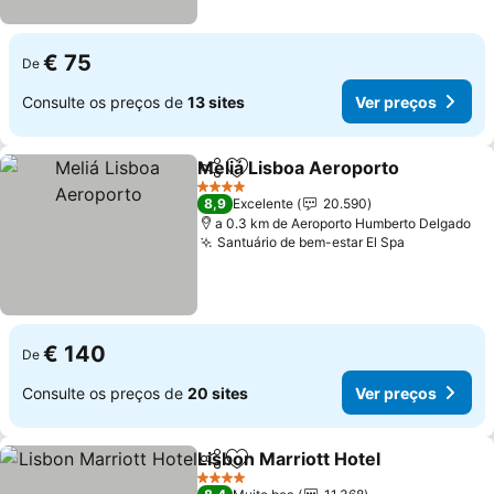
€ 75
De
Consulte os preços de
13 sites
Ver preços
Meliá Lisboa Aeroporto
Partilhar
Adicionar aos favoritos
4 Estrelas
8,9
Excelente
20.590
a 0.3 km de Aeroporto Humberto Delgado
Santuário de bem-estar El Spa
€ 140
De
Consulte os preços de
20 sites
Ver preços
Lisbon Marriott Hotel
Partilhar
Adicionar aos favoritos
4 Estrelas