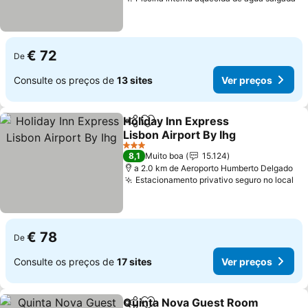
€ 72
De
Consulte os preços de
13 sites
Ver preços
Holiday Inn Express
Partilhar
Adicionar aos favoritos
Lisbon Airport By Ihg
3 Estrelas
8,1
Muito boa
15.124
a 2.0 km de Aeroporto Humberto Delgado
Estacionamento privativo seguro no local
€ 78
De
Consulte os preços de
17 sites
Ver preços
Quinta Nova Guest Room