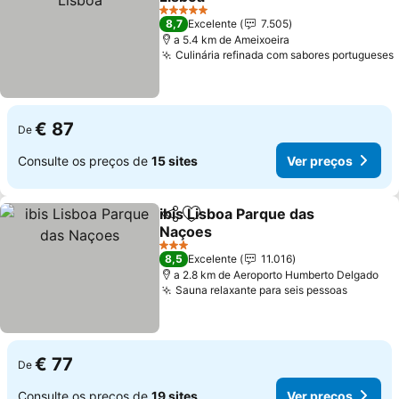
5 Estrelas
8,7
Excelente
7.505
a 5.4 km de Ameixoeira
Culinária refinada com sabores portugueses
€ 87
De
Consulte os preços de
15 sites
Ver preços
ibis Lisboa Parque das
Partilhar
Adicionar aos favoritos
Naçoes
3 Estrelas
8,5
Excelente
11.016
a 2.8 km de Aeroporto Humberto Delgado
Sauna relaxante para seis pessoas
€ 77
De
Consulte os preços de
19 sites
Ver preços