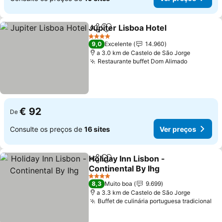
Jupiter Lisboa Hotel
Partilhar
Adicionar aos favoritos
4 Estrelas
9,0
Excelente
14.960
a 3.0 km de Castelo de São Jorge
Restaurante buffet Dom Alimado
€ 92
De
Consulte os preços de
16 sites
Ver preços
Holiday Inn Lisbon -
Partilhar
Adicionar aos favoritos
Continental By Ihg
4 Estrelas
8,3
Muito boa
9.699
a 3.3 km de Castelo de São Jorge
Buffet de culinária portuguesa tradicional