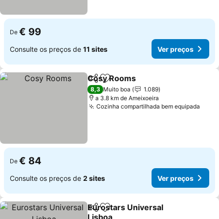
€ 99
De
Consulte os preços de
11 sites
Ver preços
Cosy Rooms
Partilhar
Adicionar aos favoritos
8,3
Muito boa
1.089
a 3.8 km de Ameixoeira
Cozinha compartilhada bem equipada
€ 84
De
Consulte os preços de
2 sites
Ver preços
Eurostars Universal
Partilhar
Adicionar aos favoritos
Lisboa