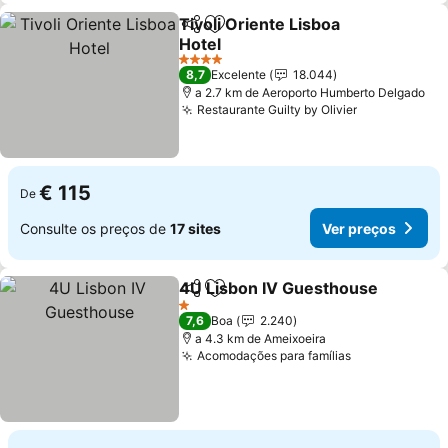
Tivoli Oriente Lisboa
Partilhar
Adicionar aos favoritos
Hotel
4 Estrelas
8,7
Excelente
18.044
a 2.7 km de Aeroporto Humberto Delgado
Restaurante Guilty by Olivier
€ 115
De
Consulte os preços de
17 sites
Ver preços
4U Lisbon IV Guesthouse
Partilhar
Adicionar aos favoritos
1 Estrelas
7,6
Boa
2.240
a 4.3 km de Ameixoeira
Acomodações para famílias