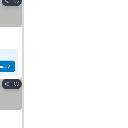
Adicionar aos favoritos
Partilhar
ços
Adicionar aos favoritos
Partilhar