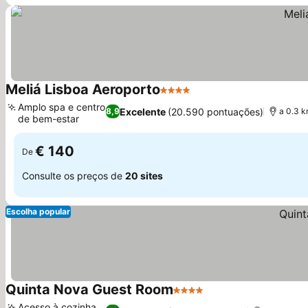
Meliá Lisboa Aeroporto
4 Estrelas
Amplo spa e centro
Excelente
(20.590 pontuações)
8,9
a 0.3 
de bem-estar
€ 140
De
Consulte os preços de
20 sites
Escolha popular
Quinta Nova Guest Room
4 Estrelas
Acesso à cozinha