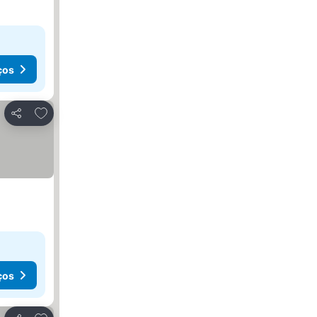
ços
Adicionar aos favoritos
Partilhar
ços