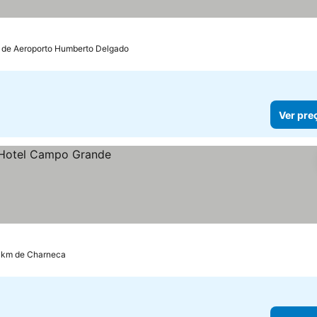
relas
 de Aeroporto Humberto Delgado
Ver pre
9 km de Charneca