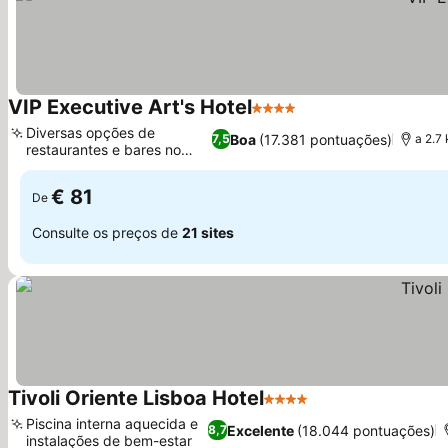
VIP Executive Art's Hotel
4 Estrelas
Diversas opções de
Boa
(17.381 pontuações)
7,5
a 2.7
restaurantes e bares no
local
€ 81
De
Consulte os preços de
21 sites
Tivoli Oriente Lisboa Hotel
4 Estrelas
Piscina interna aquecida e
Excelente
(18.044 pontuações)
8,7
instalações de bem-estar