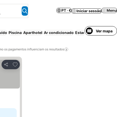
PT · €
Menu
Iniciar sessão
.
Ver mapa
uído
Piscina
Aparthotel
Ar condicionado
Estacionamento
Wi-fi
o os pagamentos influenciam os resultados
Adicionar aos favoritos
Partilhar