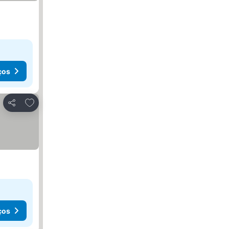
ços
Adicionar aos favoritos
Partilhar
ços