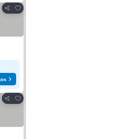
Adicionar aos favoritos
Partilhar
ços
Adicionar aos favoritos
Partilhar