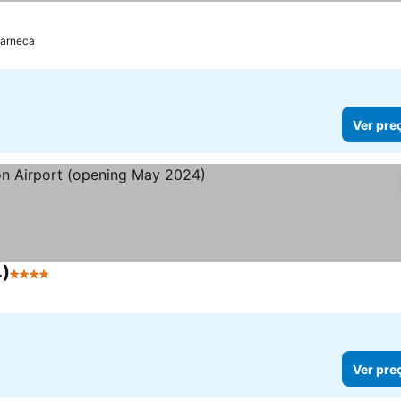
harneca
Ver pre
4)
4 Estrelas
Ver pre