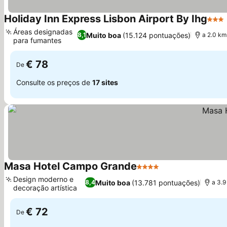
Holiday Inn Express Lisbon Airport By Ihg
3 Est
Áreas designadas
Muito boa
(15.124 pontuações)
8,1
a 2.0 km
para fumantes
€ 78
De
Consulte os preços de
17 sites
Masa Hotel Campo Grande
4 Estrelas
Design moderno e
Muito boa
(13.781 pontuações)
8,4
a 3.
decoração artística
€ 72
De