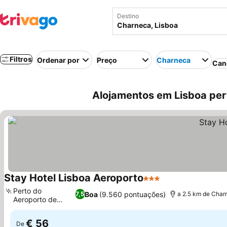
Destino
Filtros
Ordenar por
Preço
Charneca
Can
Alojamentos em Lisboa pe
Stay Hotel Lisboa Aeroporto
3 Estrelas
Perto do
Boa
(9.560 pontuações)
7,5
a 2.5 km de Char
Aeroporto de
Lisboa
€ 56
De