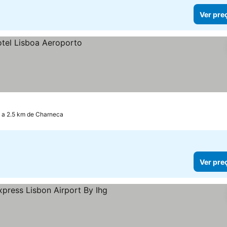
Ver pre
a 2.5 km de Charneca
Ver pre