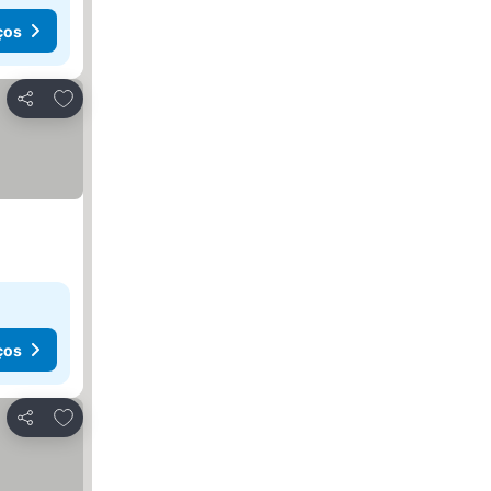
ços
Adicionar aos favoritos
Partilhar
ços
Adicionar aos favoritos
Partilhar