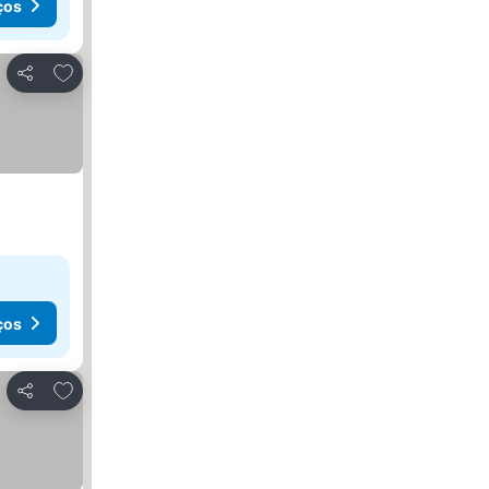
ços
Adicionar aos favoritos
Partilhar
ços
Adicionar aos favoritos
Partilhar