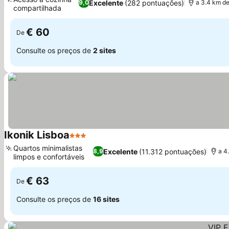
Excelente
(282 pontuações)
9,0
a 3.4 km d
compartilhada
€ 60
De
Consulte os preços de
2 sites
Ikonik Lisboa
3 Estrelas
Quartos minimalistas
Excelente
(11.312 pontuações)
8,9
a 4
limpos e confortáveis
€ 63
De
Consulte os preços de
16 sites