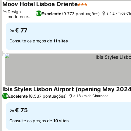
Moov Hotel Lisboa Oriente
3 Estrelas
Design
Excelente
(9.773 pontuações)
8,7
a 4.2 km de C
moderno e
limpo
€ 77
De
Consulte os preços de
11 sites
Ibis Styles Lisbon Airport (opening May 202
Excelente
(8.537 pontuações)
8,9
a 1.8 km de Charneca
€ 75
De
Consulte os preços de
10 sites