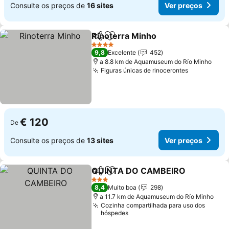
Consulte os preços de
16 sites
Ver preços
Rinoterra Minho
Partilhar
Adicionar aos favoritos
4 Estrelas
9,8
Excelente
452
a 8.8 km de Aquamuseum do Río Minho
Figuras únicas de rinocerontes
€ 120
De
Consulte os preços de
13 sites
Ver preços
QUINTA DO CAMBEIRO
Partilhar
Adicionar aos favoritos
3 Estrelas
8,4
Muito boa
298
a 11.7 km de Aquamuseum do Río Minho
Cozinha compartilhada para uso dos
hóspedes