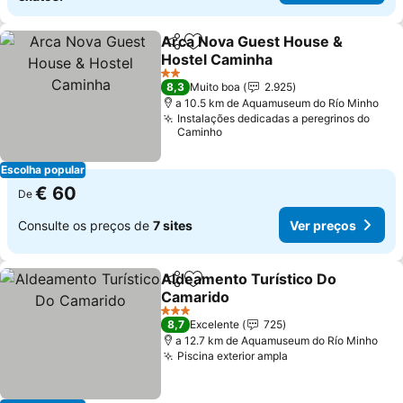
Arca Nova Guest House &
Partilhar
Adicionar aos favoritos
Hostel Caminha
2 Estrelas
8,3
Muito boa
2.925
a 10.5 km de Aquamuseum do Río Minho
Instalações dedicadas a peregrinos do
Caminho
Escolha popular
€ 60
De
Consulte os preços de
7 sites
Ver preços
Aldeamento Turístico Do
Partilhar
Adicionar aos favoritos
Camarido
3 Estrelas
8,7
Excelente
725
a 12.7 km de Aquamuseum do Río Minho
Piscina exterior ampla