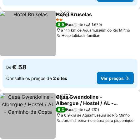
Hotel Bruselas
Partilhar
Adicionar aos favoritos
2 Estrelas
8,9
Excelente
1.679
a 11.1 km de Aquamuseum do Río Minho
Hospitalidade familiar
€ 58
De
Consulte os preços de
2 sites
Ver preços
Casa Gwendoline -
Partilhar
Adicionar aos favoritos
Albergue / Hostel / AL -
Caminho da Costa
9,3
Excelente
781
a 0.9 km de Aquamuseum do Río Minho
Jardim à beira-rio e área para piquenique