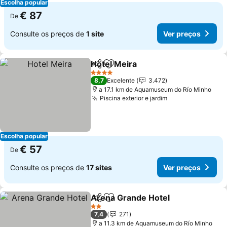
Escolha popular
€ 87
De
Consulte os preços de
1 site
Ver preços
Hotel Meira
Partilhar
Adicionar aos favoritos
4 Estrelas
8,7
Excelente
3.472
a 17.1 km de Aquamuseum do Río Minho
Piscina exterior e jardim
Escolha popular
€ 57
De
Consulte os preços de
17 sites
Ver preços
Arena Grande Hotel
Partilhar
Adicionar aos favoritos
2 Estrelas
7,4
271
a 11.3 km de Aquamuseum do Río Minho