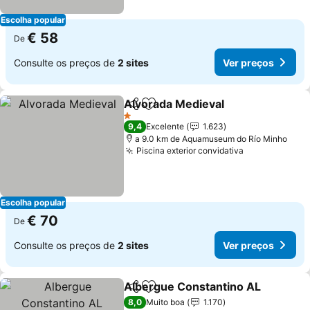
Escolha popular
€ 58
De
Consulte os preços de
2 sites
Ver preços
Alvorada Medieval
Partilhar
Adicionar aos favoritos
1 Estrelas
9,4
Excelente
1.623
a 9.0 km de Aquamuseum do Río Minho
Piscina exterior convidativa
Escolha popular
€ 70
De
Consulte os preços de
2 sites
Ver preços
Albergue Constantino AL
Partilhar
Adicionar aos favoritos
8,0
Muito boa
1.170