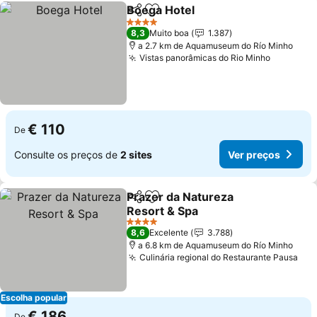
Boega Hotel
Partilhar
Adicionar aos favoritos
4 Estrelas
8,3
Muito boa
1.387
a 2.7 km de Aquamuseum do Río Minho
Vistas panorâmicas do Rio Minho
€ 110
De
Consulte os preços de
2 sites
Ver preços
Prazer da Natureza
Partilhar
Adicionar aos favoritos
Resort & Spa
4 Estrelas
8,6
Excelente
3.788
a 6.8 km de Aquamuseum do Río Minho
Culinária regional do Restaurante Pausa
Escolha popular
€ 186
De