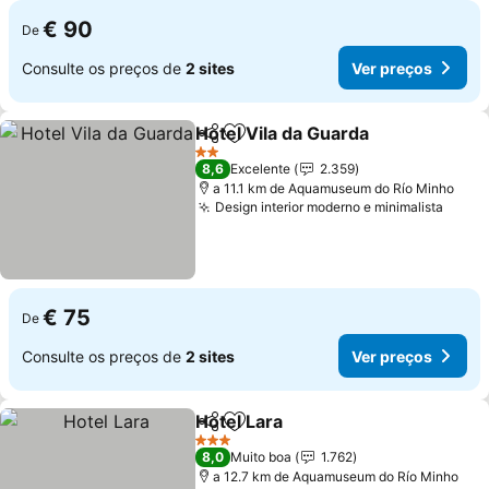
€ 90
De
Consulte os preços de
2 sites
Ver preços
Hotel Vila da Guarda
Partilhar
Adicionar aos favoritos
2 Estrelas
8,6
Excelente
2.359
a 11.1 km de Aquamuseum do Río Minho
Design interior moderno e minimalista
€ 75
De
Consulte os preços de
2 sites
Ver preços
Hotel Lara
Partilhar
Adicionar aos favoritos
3 Estrelas
8,0
Muito boa
1.762
a 12.7 km de Aquamuseum do Río Minho