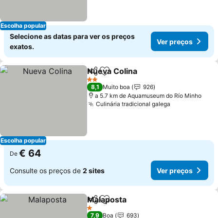
Escolha popular
Selecione as datas para ver os preços
Ver preços
exatos.
Nueva Colina
Partilhar
Adicionar aos favoritos
2 Estrelas
8,1
Muito boa
926
a 5.7 km de Aquamuseum do Río Minho
Culinária tradicional galega
Escolha popular
€ 64
De
Consulte os preços de
2 sites
Ver preços
Malaposta
Partilhar
Adicionar aos favoritos
1 Estrelas
7,9
Boa
693