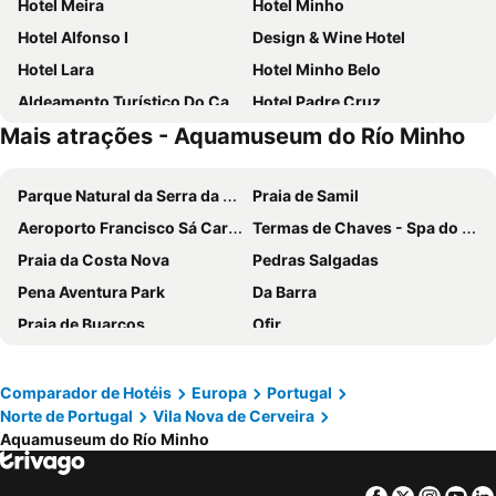
Hotel Meira
Hotel Minho
Hotel Alfonso I
Design & Wine Hotel
Hotel Lara
Hotel Minho Belo
Aldeamento Turístico Do Camarido
Hotel Padre Cruz
Mais atrações - Aquamuseum do Río Minho
Cruceiro do Monte
Hotel Costa Verde
Hotel Cristaleiro
Hotel Vila da Guarda
Parque Natural da Serra da Estrela
Praia de Samil
Boega Hotel
Quintinha D`Arga
Aeroporto Francisco Sá Carneiro
Termas de Chaves - Spa do Imperador
Pensão Repouso do Peregrino
Abrigo do Portinho
Praia da Costa Nova
Pedras Salgadas
Hotel Val Flores
Nueva Colina
Pena Aventura Park
Da Barra
Glasgow
Rinoterra Minho
Praia de Buarcos
Ofir
Colón Tuy
Alma Candida
Alto Douro Vinhateiro
Islas Cíes
Hotel Celta
Hotel Vasco Da Gama
Praia de Quiaios
Porto Campanhã
Hotel Restaurante Glasgow
Convento San Payo
Comparador de Hotéis
Europa
Portugal
Norte de Portugal
Vila Nova de Cerveira
Termas de São Pedro do Sul
Estádio do Dragão
Malaposta
Cerquido by NHôme
Aquamuseum do Río Minho
Praia da Torreira
Boavista
Hotel Apartamento Marouco
Alda Santa Trega
Areacova
Campanhã
Hotel Bruselas
Hotel Entrerobles
Facebook
Twitter
Insta
Yo