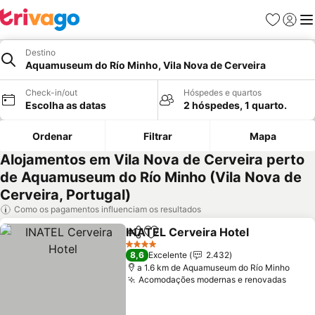
Favoritos
Iniciar
Me
Destino
Aquamuseum do Río Minho, Vila Nova de Cerveira
Check-in/out
Hóspedes e quartos
Escolha as datas
2 hóspedes, 1 quarto.
Ordenar
Filtrar
Mapa
Alojamentos em Vila Nova de Cerveira perto
de Aquamuseum do Río Minho (Vila Nova de
Cerveira, Portugal)
Como os pagamentos influenciam os resultados
INATEL Cerveira Hotel
Partilhar
Adicionar aos favoritos
4 Estrelas
8,6
Excelente
2.432
a 1.6 km de Aquamuseum do Río Minho
Acomodações modernas e renovadas