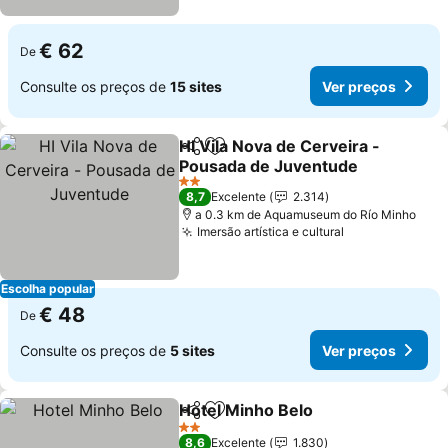
€ 62
De
Consulte os preços de
15 sites
Ver preços
HI Vila Nova de Cerveira -
Partilhar
Adicionar aos favoritos
Pousada de Juventude
2 Estrelas
8,7
Excelente
2.314
a 0.3 km de Aquamuseum do Río Minho
Imersão artística e cultural
Escolha popular
€ 48
De
Consulte os preços de
5 sites
Ver preços
Hotel Minho Belo
Partilhar
Adicionar aos favoritos
2 Estrelas
8,6
Excelente
1.830