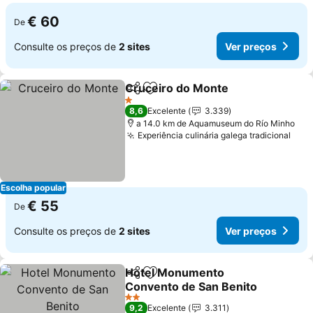
€ 60
De
Consulte os preços de
2 sites
Ver preços
Cruceiro do Monte
Partilhar
Adicionar aos favoritos
1 Estrelas
8,6
Excelente
3.339
a 14.0 km de Aquamuseum do Río Minho
Experiência culinária galega tradicional
Escolha popular
€ 55
De
Consulte os preços de
2 sites
Ver preços
Hotel Monumento
Partilhar
Adicionar aos favoritos
Convento de San Benito
2 Estrelas
9,2
Excelente
3.311