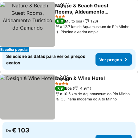
Nature & Beach Guest
Partilhar
Adicionar aos favoritos
Rooms, Aldeamento
Turístico do Camarido
3 Estrelas
8,0
Muito boa
128
a 12.7 km de Aquamuseum do Río Minho
Piscina exterior ampla
Escolha popular
Selecione as datas para ver os preços
Ver preços
exatos.
Design & Wine Hotel
Partilhar
Adicionar aos favoritos
4 Estrelas
7,9
Boa
4.974
a 10.5 km de Aquamuseum do Río Minho
Culinária moderna do Alto Minho
€ 103
De