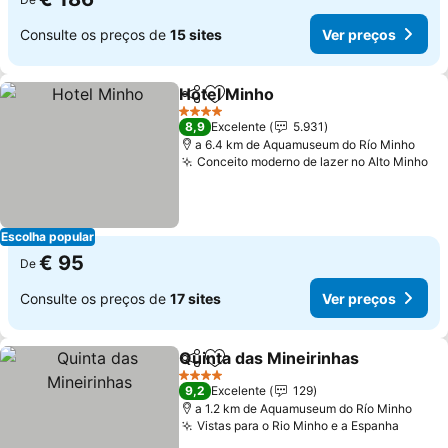
Consulte os preços de
15 sites
Ver preços
Hotel Minho
Partilhar
Adicionar aos favoritos
4 Estrelas
8,9
Excelente
5.931
a 6.4 km de Aquamuseum do Río Minho
Conceito moderno de lazer no Alto Minho
Escolha popular
€ 95
De
Consulte os preços de
17 sites
Ver preços
Quinta das Mineirinhas
Partilhar
Adicionar aos favoritos
4 Estrelas
9,2
Excelente
129
a 1.2 km de Aquamuseum do Río Minho
Vistas para o Rio Minho e a Espanha