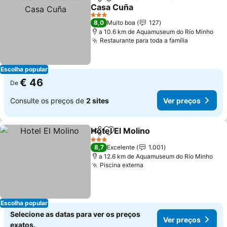
Partilhar
Adicionar aos favoritos
Casa Cuña
3 Estrelas
8,0
Muito boa
127
a 10.6 km de Aquamuseum do Río Minho
Restaurante para toda a família
Escolha popular
€ 46
De
Consulte os preços de
2 sites
Ver preços
Hotel El Molino
Partilhar
Adicionar aos favoritos
3 Estrelas
8,7
Excelente
1.001
a 12.6 km de Aquamuseum do Río Minho
Piscina externa
Escolha popular
Selecione as datas para ver os preços
Ver preços
exatos.