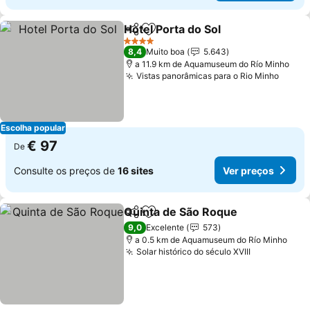
Hotel Porta do Sol
Partilhar
Adicionar aos favoritos
4 Estrelas
8,4
Muito boa
5.643
a 11.9 km de Aquamuseum do Río Minho
Vistas panorâmicas para o Rio Minho
Escolha popular
€ 97
De
Consulte os preços de
16 sites
Ver preços
Quinta de São Roque
Partilhar
Adicionar aos favoritos
9,0
Excelente
573
a 0.5 km de Aquamuseum do Río Minho
Solar histórico do século XVIII