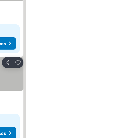
ços
Adicionar aos favoritos
Partilhar
ços