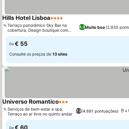
Hills Hotel Lisboa
4 Estrelas
Terraço panorâmico Sky Bar na
Muito boa
(2.935 pont
8,0
cobertura, Design boutique com
estética escura
€ 55
De
Consulte os preços de
13 sites
Universo Romantico
3 Estrelas
Serviços de bem-estar e spa,
(4.681 pontuações)
7,3
a 
Terraço ao ar livre no quinto andar
€ 60
De