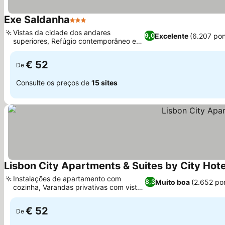
Exe Saldanha
3 Estrelas
Vistas da cidade dos andares
Excelente
(6.207 po
9,0
superiores, Refúgio contemporâneo em
Avenidas Novas
€ 52
De
Consulte os preços de
15 sites
Lisbon City Apartments & Suites by City Hote
Instalações de apartamento com
Muito boa
(2.652 po
8,3
cozinha, Varandas privativas com vista
para a cidade
€ 52
De