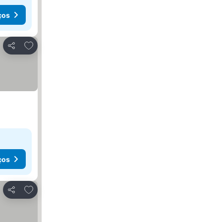
ços
Adicionar aos favoritos
Partilhar
ços
Adicionar aos favoritos
Partilhar