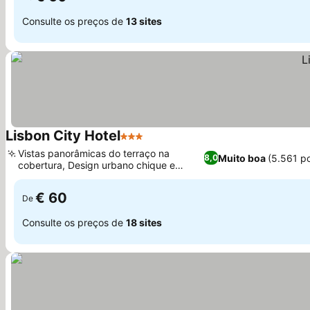
Consulte os preços de
13 sites
Lisbon City Hotel
3 Estrelas
Vistas panorâmicas do terraço na
Muito boa
(5.561 p
8,0
cobertura, Design urbano chique e
arquitetura moderna
€ 60
De
Consulte os preços de
18 sites