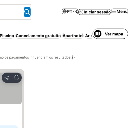
PT · €
Menu
Iniciar sessão
.
Ver mapa
Piscina
Cancelamento gratuito
Aparthotel
Ar condicionado
Est
o os pagamentos influenciam os resultados
Adicionar aos favoritos
Partilhar