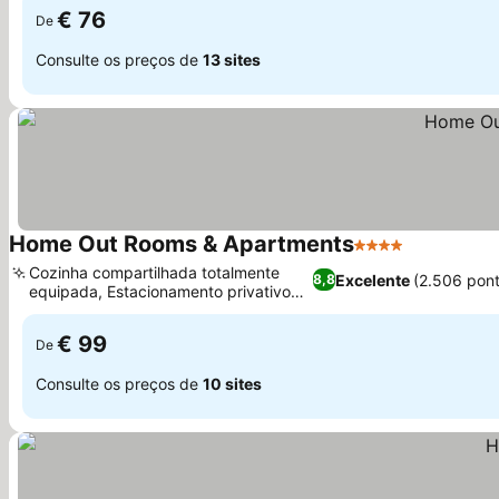
€ 76
De
Consulte os preços de
13 sites
Home Out Rooms & Apartments
4 Estrelas
Cozinha compartilhada totalmente
Excelente
(2.506 pon
8,8
equipada, Estacionamento privativo
fora da rua
€ 99
De
Consulte os preços de
10 sites