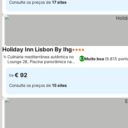
Consulte os preços de
17 sites
Holiday Inn Lisbon By Ihg
4 Estrelas
Culinária mediterrânea autêntica no
Muito boa
(9.815 pont
8,1
Lounge 28, Piscina panorâmica na
cobertura
€ 92
De
Consulte os preços de
15 sites