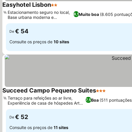
Easyhotel Lisbon
2 Estrelas
Estacionamento seguro no local,
Muito boa
(8.605 pontuaç
8,1
Base urbana moderna e
minimalista
€ 54
De
Consulte os preços de
10 sites
Succeed Campo Pequeno Suites
3 Estrelas
Terraço para refeições ao ar livre,
Boa
(511 pontuações
7,5
Experiência de casa de hóspedes Art
Déco
€ 52
De
Consulte os preços de
11 sites