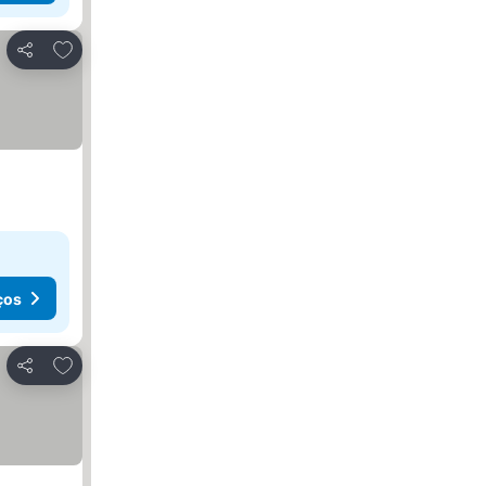
Adicionar aos favoritos
Partilhar
ços
Adicionar aos favoritos
Partilhar