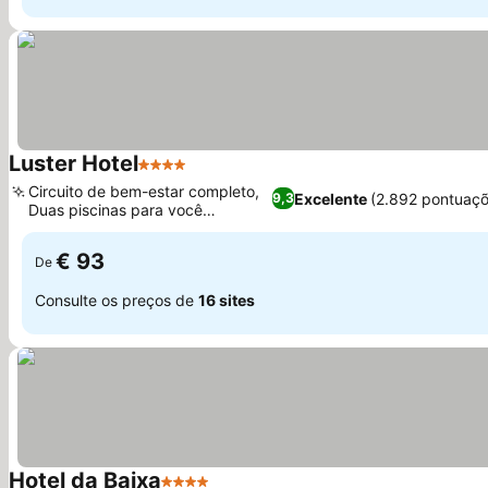
Luster Hotel
4 Estrelas
Circuito de bem-estar completo,
Excelente
(2.892 pontuaçõ
9,3
Duas piscinas para você
aproveitar
€ 93
De
Consulte os preços de
16 sites
Hotel da Baixa