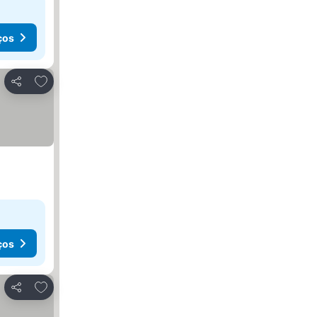
ços
Adicionar aos favoritos
Partilhar
ços
Adicionar aos favoritos
Partilhar