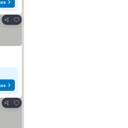
ços
Adicionar aos favoritos
Partilhar
ços
Adicionar aos favoritos
Partilhar