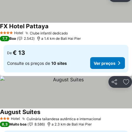
FX Hotel Pattaya
Hotel
Clube infantil dedicado
4 Estrelas
7,7
Boa
2.542
a 1.4 km de Bali Hai Pier
€ 13
De
Consulte os preços de
10 sites
Ver preços
Partilhar
Ad
August Suites
Hotel
Culinária tailandesa autêntica e internacional
3 Estrelas
8,3
Muito boa
8.586
a 2.3 km de Bali Hai Pier