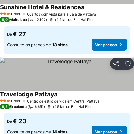
Sunshine Hotel & Residences
Hotel
Quartos com vista para a Baía de Pattaya
3 Estrelas
8,0
Muito boa
12.102
a 1.9 km de Bali Hai Pier
€ 27
De
Consulte os preços de
13 sites
Ver preços
Partilhar
Ad
Travelodge Pattaya
Hotel
Centro de estilo de vida em Central Pattaya
3 Estrelas
8,5
Excelente
6.651
a 1.5 km de Bali Hai Pier
€ 23
De
Consulte os preços de
14 sites
Ver preços