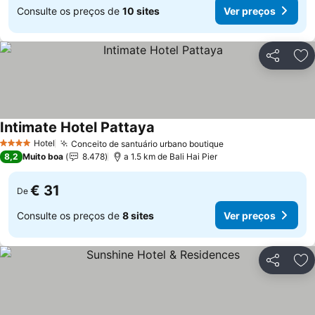
Consulte os preços de
10 sites
Ver preços
Partilhar
Ad
Intimate Hotel Pattaya
Hotel
Conceito de santuário urbano boutique
4 Estrelas
8,2
Muito boa
8.478
a 1.5 km de Bali Hai Pier
€ 31
De
Consulte os preços de
8 sites
Ver preços
Partilhar
Ad