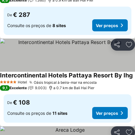
9,5
Excelente
1.360
a 0.9 km de Bali Hai Pier
€ 287
De
Consulte os preços de
8 sites
Ver preços
Partilhar
Ad
Intercontinental Hotels Pattaya Resort By Ihg
Hotel
Oásis tropical à beira-mar na encosta
5 Estrelas
9,1
Excelente
9.003
a 0.7 km de Bali Hai Pier
€ 108
De
Consulte os preços de
11 sites
Ver preços