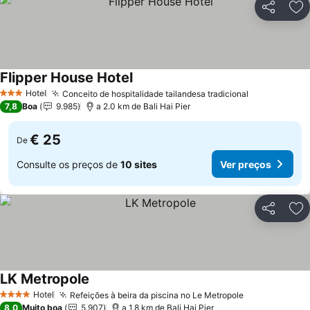
Partilhar
Ad
Flipper House Hotel
Hotel
Conceito de hospitalidade tailandesa tradicional
3 Estrelas
7,8
Boa
9.985
a 2.0 km de Bali Hai Pier
€ 25
De
Consulte os preços de
10 sites
Ver preços
Partilhar
Ad
LK Metropole
Hotel
Refeições à beira da piscina no Le Metropole
4 Estrelas
8,0
Muito boa
5.907
a 1.8 km de Bali Hai Pier