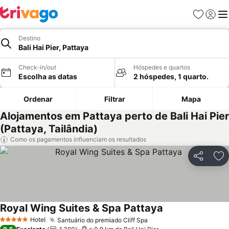
Favoritos
Iniciar
Me
Destino
Bali Hai Pier, Pattaya
Check-in/out
Hóspedes e quartos
Escolha as datas
2 hóspedes, 1 quarto.
Ordenar
Filtrar
Mapa
Alojamentos em Pattaya perto de Bali Hai Pier
(Pattaya, Tailândia)
Como os pagamentos influenciam os resultados
Partilhar
Ad
Royal Wing Suites & Spa Pattaya
Hotel
Santuário do premiado Cliff Spa
5 Estrelas