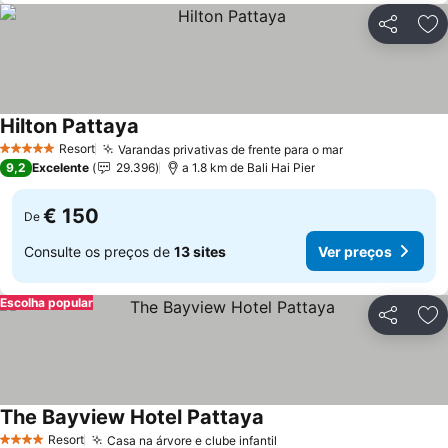
Partilhar
Ad
Hilton Pattaya
Resort
Varandas privativas de frente para o mar
5 Estrelas
9,2
Excelente
29.396
a 1.8 km de Bali Hai Pier
€ 150
De
Consulte os preços de
13 sites
Ver preços
Escolha popular
Partilhar
Ad
The Bayview Hotel Pattaya
Resort
Casa na árvore e clube infantil
4 Estrelas