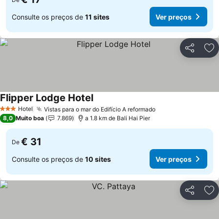
Consulte os preços de
11 sites
Ver preços
Partilhar
Ad
Flipper Lodge Hotel
Hotel
Vistas para o mar do Edifício A reformado
3 Estrelas
8,0
Muito boa
7.869
a 1.8 km de Bali Hai Pier
€ 31
De
Consulte os preços de
10 sites
Ver preços
Partilhar
Ad