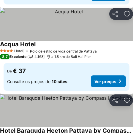
Partilhar
Ad
Acqua Hotel
Hotel
Polo de estilo de vida central de Pattaya
4 Estrelas
8,7
Excelente
4.168
a 1.8 km de Bali Hai Pier
€ 37
De
Consulte os preços de
10 sites
Ver preços
Partilhar
Ad
Hotel Baraquda Heeton Pattaya by Compass Hospitality