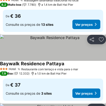
Hotel
Massagem tailandesa tradicional no local
4 Estrelas
8,2
Muito boa
7.780
a 1.4 km de Bali Hai Pier
€ 36
De
Consulte os preços de
13 sites
Ver preços
Partilhar
Ad
Baywalk Residence Pattaya
Hotel
Restaurante com terraço e vista para o mar
3 Estrelas
7,9
Boa
12.332
a 1.0 km de Bali Hai Pier
€ 37
De
Consulte os preços de
3 sites
Ver preços