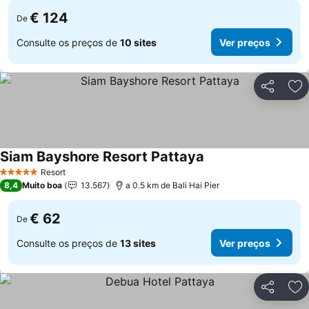
€ 124
De
Consulte os preços de
10 sites
Ver preços
Partilhar
Ad
Siam Bayshore Resort Pattaya
Resort
5 Estrelas
8,4
Muito boa
13.567
a 0.5 km de Bali Hai Pier
€ 62
De
Consulte os preços de
13 sites
Ver preços
Partilhar
Ad