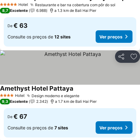
Hotel
Restaurante e bar na cobertura com pôr do sol
5 Estrelas
8,7
Excelente
6.988
a 1.3 km de Bali Hai Pier
€ 63
De
Consulte os preços de
12 sites
Ver preços
Partilhar
Ad
Amethyst Hotel Pattaya
Hotel
Design moderno e elegante
4 Estrelas
9,3
Excelente
2.342
a 1.7 km de Bali Hai Pier
€ 67
De
Consulte os preços de
7 sites
Ver preços