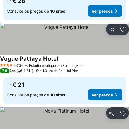
€ 28
De
Consulte os preços de
10 sites
Ver preços
Partilhar
Ad
Vogue Pattaya Hotel
Hotel
Estadia boutique em Soi Lengkee
4 Estrelas
7,8
Boa
4.511
a 1.9 km de Bali Hai Pier
€ 21
De
Consulte os preços de
10 sites
Ver preços
Partilhar
Ad