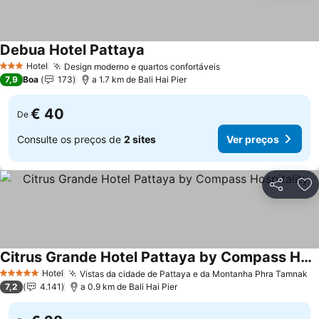
Debua Hotel Pattaya
Hotel
Design moderno e quartos confortáveis
3 Estrelas
7,9
Boa
173
a 1.7 km de Bali Hai Pier
€ 40
De
Consulte os preços de
2 sites
Ver preços
Partilhar
Ad
Citrus Grande Hotel Pattaya by Compass Hospitality
Hotel
Vistas da cidade de Pattaya e da Montanha Phra Tamnak
5 Estrelas
7,2
4.141
a 0.9 km de Bali Hai Pier