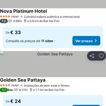
Nova Platinum Hotel
Hotel
Culinária indiana autêntica e internacional
4 Estrelas
7,2
6.994
a 0.8 km de Bali Hai Pier
€ 33
De
Consulte os preços de
11 sites
Ver preços
Partilhar
Ad
Golden Sea Pattaya
Hotel
Instalações de bem-estar e fitness
4 Estrelas
7,7
Boa
8.310
a 1.7 km de Bali Hai Pier
€ 24
De