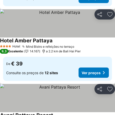
Partilhar
Ad
Hotel Amber Pattaya
Hotel
Mind Bistro e refeições no terraço
4 Estrelas
9,3
Excelente
14.167
a 2.2 km de Bali Hai Pier
€ 39
De
Consulte os preços de
12 sites
Ver preços
Partilhar
Ad