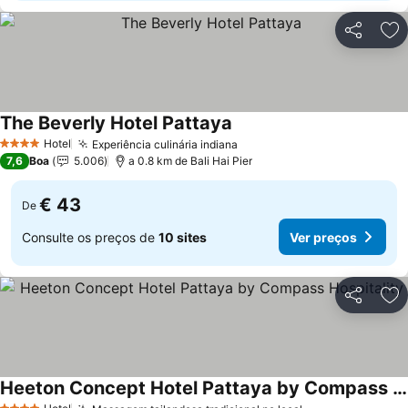
Partilhar
Ad
The Beverly Hotel Pattaya
Hotel
Experiência culinária indiana
4 Estrelas
7,6
Boa
5.006
a 0.8 km de Bali Hai Pier
€ 43
De
Consulte os preços de
10 sites
Ver preços
Partilhar
Ad
Heeton Concept Hotel Pattaya by Compass Hospitality