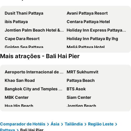
Dusit Thani Pattaya
Avani Pattaya Resort
ibis Pattaya
Centara Pattaya Hotel
Jomtien Palm Beach Hotel & Resort
Holiday Inn Express Pattaya Central By Ihg
Cape Dara Resort
Holiday Inn Pattaya By Ihg
Golden Sea Pattaya
Meliá Pattaya Hotel
Mais atrações - Bali Hai Pier
GLOW Pattaya
Grande Centre Point Pattaya
Intercontinental Hotels Pattaya Resort By Ihg
Welcome World Beachfront Resort
Aeroporto Internacional de Suvarnabhumi
MRT Sukhumvit
Welcome Jomtien Beach Hotel
Centara Nova Hotel Pattaya
Khao San Road
Pattaya Beach
Royal Star Suites Pattaya
The Monttra Pattaya
Bangkok City and Temples Tour
BTS Asok
Nine Blue Residence
The Grand Lodge Pattaya
MBK Center
Siam Center
Deep Blue Z10
Howard Johnson by Wyndham Pattaya JC
Hua Hin Beach
Jomtien Beach
Baron Beach Hotel
Sunshine Hotel & Residences
Lumphini-Park
Grand Palace and Temples and City Tour
P Plus Hotel
Grande Centre Point Space Pattaya
BTS Siam
BTS Phaya Thai
Intimate Hotel Pattaya
Altera Hotel and Residence
Comparador de Hotéis
Ásia
Tailândia
Região Leste
Pattaya
Bali Hai Pier