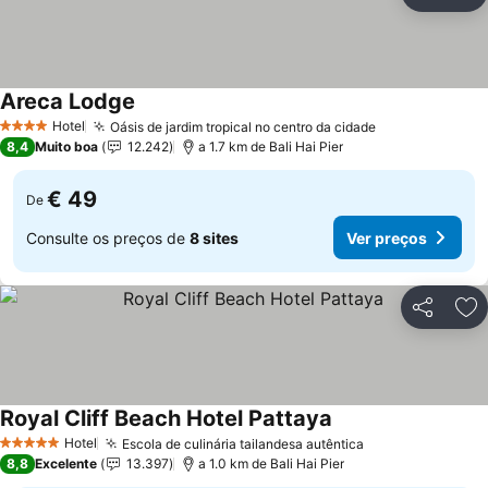
Partilhar
Ad
Areca Lodge
Hotel
Oásis de jardim tropical no centro da cidade
4 Estrelas
8,4
Muito boa
12.242
a 1.7 km de Bali Hai Pier
€ 49
De
Consulte os preços de
8 sites
Ver preços
Partilhar
Ad
Royal Cliff Beach Hotel Pattaya
Hotel
Escola de culinária tailandesa autêntica
5 Estrelas
8,8
Excelente
13.397
a 1.0 km de Bali Hai Pier