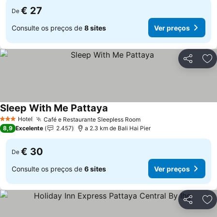
€ 27
De
Consulte os preços de
8 sites
Ver preços
Partilhar
Ad
Sleep With Me Pattaya
Hotel
Café e Restaurante Sleepless Room
3 Estrelas
8,9
Excelente
2.457
a 2.3 km de Bali Hai Pier
€ 30
De
Consulte os preços de
6 sites
Ver preços
Partilhar
Ad