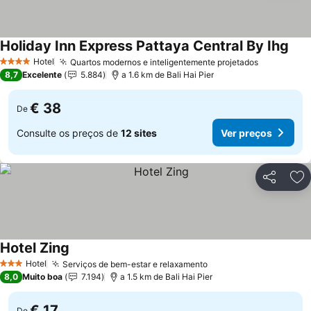
Holiday Inn Express Pattaya Central By Ihg
Hotel
Quartos modernos e inteligentemente projetados
4 Estrelas
8,7
Excelente
5.884
a 1.6 km de Bali Hai Pier
€ 38
De
Consulte os preços de
12 sites
Ver preços
Partilhar
Ad
Hotel Zing
Hotel
Serviços de bem-estar e relaxamento
3 Estrelas
8,0
Muito boa
7.194
a 1.5 km de Bali Hai Pier
€ 17
De