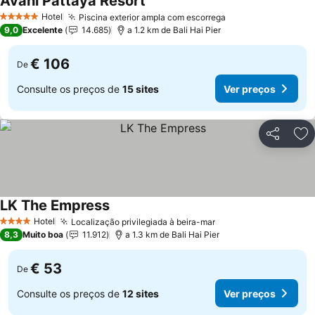
Avani Pattaya Resort
Hotel
Piscina exterior ampla com escorrega
5 Estrelas
9,0
Excelente
14.685
a 1.2 km de Bali Hai Pier
€ 106
De
Consulte os preços de
15 sites
Ver preços
Partilhar
Ad
LK The Empress
Hotel
Localização privilegiada à beira-mar
4 Estrelas
8,3
Muito boa
11.912
a 1.3 km de Bali Hai Pier
€ 53
De
Consulte os preços de
12 sites
Ver preços