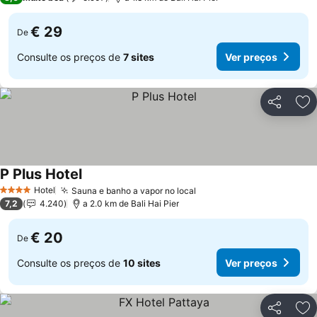
€ 29
De
Consulte os preços de
7 sites
Ver preços
Partilhar
Ad
P Plus Hotel
Hotel
Sauna e banho a vapor no local
4 Estrelas
7,2
4.240
a 2.0 km de Bali Hai Pier
€ 20
De
Consulte os preços de
10 sites
Ver preços
Partilhar
Ad