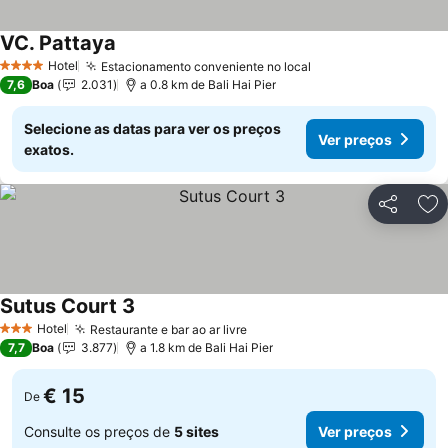
VC. Pattaya
Hotel
Estacionamento conveniente no local
4 Estrelas
7,6
Boa
2.031
a 0.8 km de Bali Hai Pier
Selecione as datas para ver os preços
Ver preços
exatos.
Partilhar
Ad
Sutus Court 3
Hotel
Restaurante e bar ao ar livre
3 Estrelas
7,7
Boa
3.877
a 1.8 km de Bali Hai Pier
€ 15
De
Consulte os preços de
5 sites
Ver preços