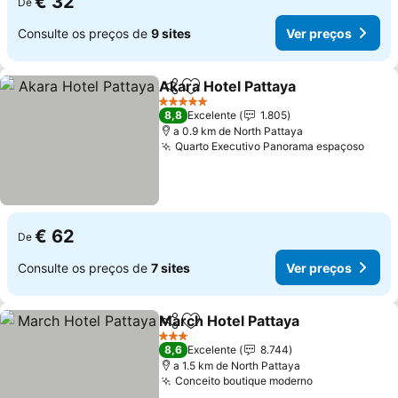
€ 32
De
Consulte os preços de
9 sites
Ver preços
Akara Hotel Pattaya
Partilhar
Adicionar aos favoritos
Ver pr
5 Estrelas
8,8
Excelente
1.805
a 0.9 km de North Pattaya
Quarto Executivo Panorama espaçoso
Ver 
€ 62
De
Consulte os preços de
7 sites
Ver preços
March Hotel Pattaya
Partilhar
Adicionar aos favoritos
Ver p
3 Estrelas
8,6
Excelente
8.744
a 1.5 km de North Pattaya
Conceito boutique moderno
Ver preços