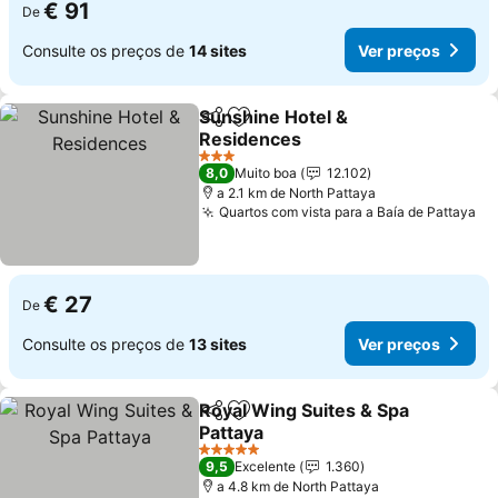
€ 91
De
Consulte os preços de
14 sites
Ver preços
Sunshine Hotel &
Partilhar
Adicionar aos favoritos
Residences
Ver preços
3 Estrelas
8,0
Muito boa
12.102
a 2.1 km de North Pattaya
Quartos com vista para a Baía de Pattaya
Ve
€ 27
De
Consulte os preços de
13 sites
Ver preços
Royal Wing Suites & Spa
Partilhar
Adicionar aos favoritos
Pattaya
Ver preços
5 Estrelas
9,5
Excelente
1.360
a 4.8 km de North Pattaya