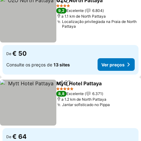
OZO North Pattaya
Partilhar
Adicionar aos favoritos
Ver pre
4 Estrelas
9,2
Excelente
6.804
a 1.1 km de North Pattaya
Localização privilegiada na Praia de North
Pattaya
€ 50
De
Consulte os preços de
13 sites
Ver preços
Mytt Hotel Pattaya
Partilhar
Adicionar aos favoritos
Ver pre
5 Estrelas
8,8
Excelente
6.371
a 1.2 km de North Pattaya
Jantar sofisticado no Pippa
Ver preços
€ 64
De