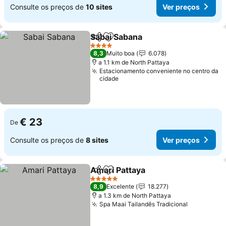
Consulte os preços de
10 sites
Ver preços
Sabai Sabana
Partilhar
Adicionar aos favoritos
Ver preços
4 Estrelas
8,3
Muito boa
6.078
a 1.1 km de North Pattaya
Estacionamento conveniente no centro da
cidade
€ 23
De
Consulte os preços de
8 sites
Ver preços
Amari Pattaya
Partilhar
Adicionar aos favoritos
Ver preços
5 Estrelas
8,9
Excelente
18.277
a 1.3 km de North Pattaya
Spa Maai Tailandês Tradicional
Ver preço