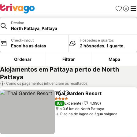
Favoritos
Iniciar
Me
Destino
North Pattaya, Pattaya
Check-in/out
Hóspedes e quartos
Escolha as datas
2 hóspedes, 1 quarto.
Ordenar
Filtrar
Mapa
Alojamentos em Pattaya perto de North
Pattaya
Como os pagamentos influenciam os resultados
Thai Garden Resort
Partilhar
Adicionar aos favoritos
Ver pr
4 Estrelas
8,8
Excelente
4.990
a 0.6 km de North Pattaya
Piscina de lagoa de água salgada
Ver pre