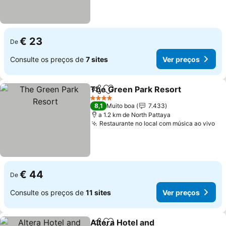
€ 23
De
Consulte os preços de
7 sites
Ver preços
The Green Park Resort
Partilhar
Adicionar aos favoritos
Ver
4 Estrelas
8,1
Muito boa
7.433
a 1.2 km de North Pattaya
Restaurante no local com música ao vivo
Ve
€ 44
De
Consulte os preços de
11 sites
Ver preços
Altera Hotel and