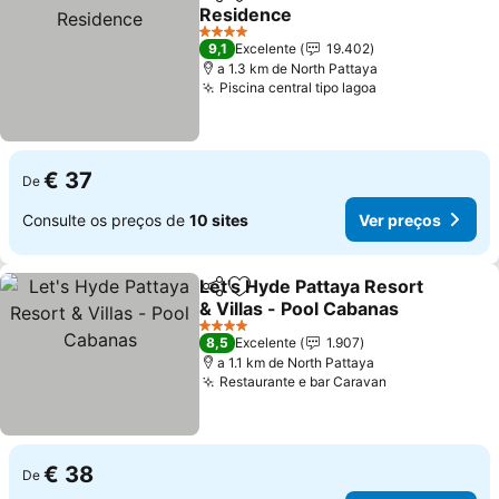
Partilhar
Adicionar aos favoritos
Residence
Ver preços
4 Estrelas
9,1
Excelente
19.402
a 1.3 km de North Pattaya
Piscina central tipo lagoa
Ver preços
€ 37
De
Consulte os preços de
10 sites
Ver preços
Let's Hyde Pattaya Resort
Partilhar
Adicionar aos favoritos
& Villas - Pool Cabanas
Ver preços
4 Estrelas
8,5
Excelente
1.907
a 1.1 km de North Pattaya
Restaurante e bar Caravan
Ver preços
€ 38
De