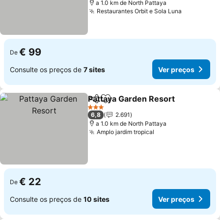
a 1.0 km de North Pattaya
Restaurantes Orbit e Sola Luna
Ver preço
€ 99
De
Consulte os preços de
7 sites
Ver preços
Pattaya Garden Resort
Partilhar
Adicionar aos favoritos
Ver
3 Estrelas
6,8
2.691
a 1.0 km de North Pattaya
Amplo jardim tropical
Ver preços
€ 22
De
Consulte os preços de
10 sites
Ver preços