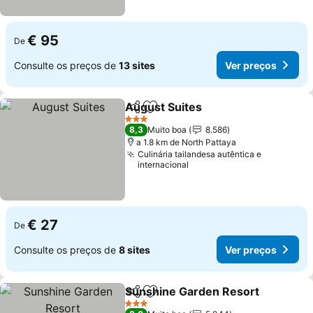
€ 95
De
Consulte os preços de
13 sites
Ver preços
August Suites
Partilhar
Adicionar aos favoritos
Ver preços
3 Estrelas
8,3
Muito boa
8.586
a 1.8 km de North Pattaya
Culinária tailandesa autêntica e
internacional
€ 27
De
Consulte os preços de
8 sites
Ver preços
Sunshine Garden Resort
Partilhar
Adicionar aos favoritos
V
3 Estrelas