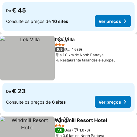
€ 45
De
Consulte os preços de
10 sites
Ver preços
Lek Villa
Partilhar
Adicionar aos favoritos
Ver preços
3 Estrelas
6,9
1.689
a 1.0 km de North Pattaya
Restaurante tailandês e europeu
Ver preç
€ 23
De
Consulte os preços de
6 sites
Ver preços
Windmill Resort Hotel
Partilhar
Adicionar aos favoritos
Ver 
3 Estrelas
7,6
Boa
1.078
a 0.9 km de North Pattaya