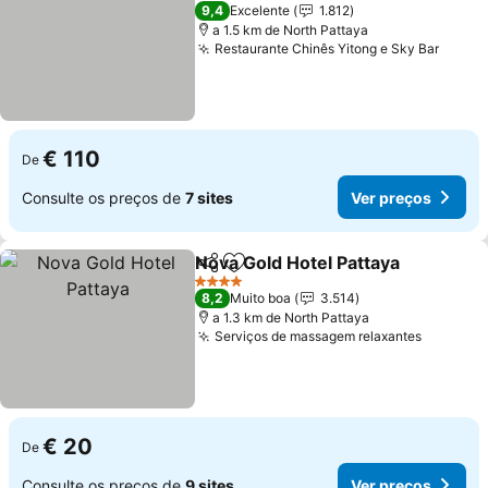
5 Estrelas
9,4
Excelente
1.812
a 1.5 km de North Pattaya
Restaurante Chinês Yitong e Sky Bar
Ver p
€ 110
De
Consulte os preços de
7 sites
Ver preços
Nova Gold Hotel Pattaya
Partilhar
Adicionar aos favoritos
Ve
4 Estrelas
8,2
Muito boa
3.514
a 1.3 km de North Pattaya
Serviços de massagem relaxantes
Ver pre
€ 20
De
Consulte os preços de
9 sites
Ver preços