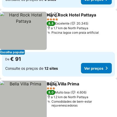
Hard Rock Hotel Pattaya
Partilhar
Adicionar aos favoritos
Ve
4 Estrelas
8,8
Excelente
20.345
a 1.7 km de North Pattaya
Piscina lagoa com praia artificial
Ver preç
Escolha popular
€ 91
De
Consulte os preços de
12 sites
Ver preços
Bella Villa Prima
Partilhar
Adicionar aos favoritos
Ver preço
3 Estrelas
8,0
Muito boa
4.606
a 1.2 km de North Pattaya
Comodidades de bem-estar
rejuvenescedoras