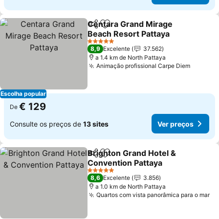
Centara Grand Mirage
Partilhar
Adicionar aos favoritos
Beach Resort Pattaya
Ver preços
5 Estrelas
8,9
Excelente
37.562
a 1.4 km de North Pattaya
Animação profissional Carpe Diem
Ver pre
Escolha popular
€ 129
De
Consulte os preços de
13 sites
Ver preços
Brighton Grand Hotel &
Partilhar
Adicionar aos favoritos
Convention Pattaya
Ver preços
5 Estrelas
8,6
Excelente
3.856
a 1.0 km de North Pattaya
Quartos com vista panorâmica para o mar
Ve