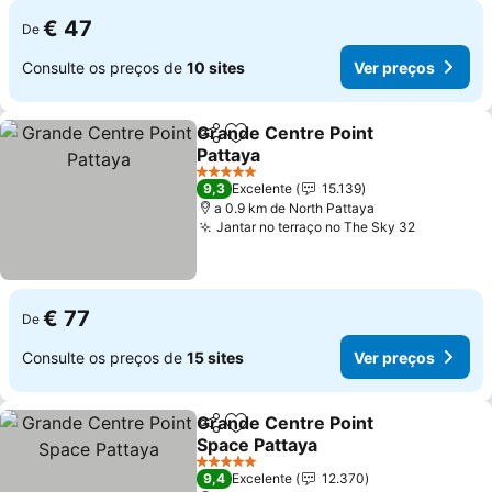
€ 47
De
Consulte os preços de
10 sites
Ver preços
Grande Centre Point
Partilhar
Adicionar aos favoritos
Pattaya
Ver preços
5 Estrelas
9,3
Excelente
15.139
a 0.9 km de North Pattaya
Jantar no terraço no The Sky 32
Ver preç
€ 77
De
Consulte os preços de
15 sites
Ver preços
Grande Centre Point
Partilhar
Adicionar aos favoritos
Space Pattaya
Ver preços
5 Estrelas
9,4
Excelente
12.370