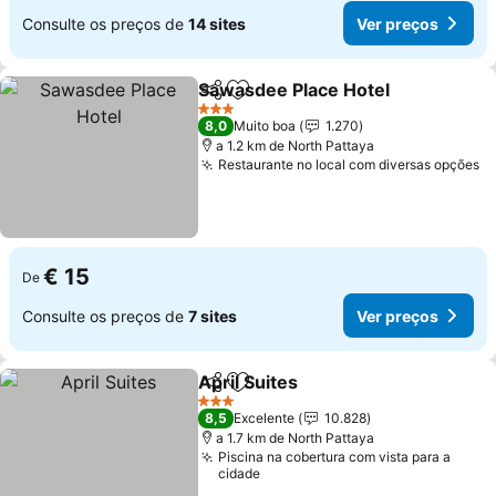
Consulte os preços de
14 sites
Ver preços
Sawasdee Place Hotel
Partilhar
Adicionar aos favoritos
Ver 
3 Estrelas
8,0
Muito boa
1.270
a 1.2 km de North Pattaya
Restaurante no local com diversas opções
V
€ 15
De
Consulte os preços de
7 sites
Ver preços
April Suites
Partilhar
Adicionar aos favoritos
Ver preços
3 Estrelas
8,5
Excelente
10.828
a 1.7 km de North Pattaya
Piscina na cobertura com vista para a
cidade