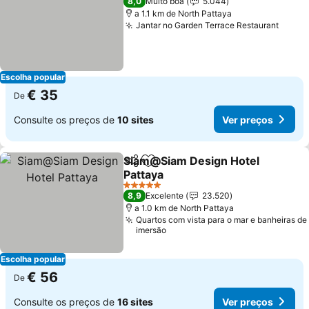
8,0
Muito boa
5.044
a 1.1 km de North Pattaya
Jantar no Garden Terrace Restaurant
Ver p
Escolha popular
€ 35
De
Consulte os preços de
10 sites
Ver preços
Siam@Siam Design Hotel
Partilhar
Adicionar aos favoritos
Pattaya
Ver preços
5 Estrelas
8,9
Excelente
23.520
a 1.0 km de North Pattaya
Quartos com vista para o mar e banheiras de
imersão
Escolha popular
€ 56
De
Consulte os preços de
16 sites
Ver preços