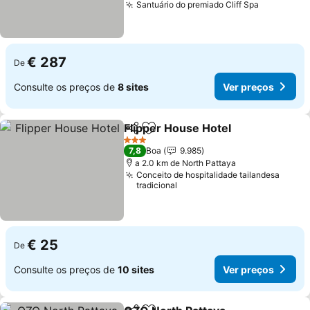
Santuário do premiado Cliff Spa
Ver preço
€ 287
De
Consulte os preços de
8 sites
Ver preços
Flipper House Hotel
Partilhar
Adicionar aos favoritos
Ver pr
3 Estrelas
7,8
Boa
9.985
a 2.0 km de North Pattaya
Conceito de hospitalidade tailandesa
tradicional
€ 25
De
Consulte os preços de
10 sites
Ver preços