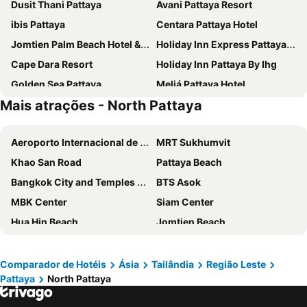
Dusit Thani Pattaya
Avani Pattaya Resort
ibis Pattaya
Centara Pattaya Hotel
Jomtien Palm Beach Hotel & Resort
Holiday Inn Express Pattaya Central By Ihg
Cape Dara Resort
Holiday Inn Pattaya By Ihg
Golden Sea Pattaya
Meliá Pattaya Hotel
Mais atrações - North Pattaya
GLOW Pattaya
Grande Centre Point Pattaya
Intercontinental Hotels Pattaya Resort By Ihg
Welcome World Beachfront Resort
Aeroporto Internacional de Suvarnabhumi
MRT Sukhumvit
Welcome Jomtien Beach Hotel
Centara Nova Hotel Pattaya
Khao San Road
Pattaya Beach
The Monttra Pattaya
Royal Star Suites Pattaya
Bangkok City and Temples Tour
BTS Asok
Nine Blue Residence
The Grand Lodge Pattaya
MBK Center
Siam Center
Deep Blue Z10
Howard Johnson by Wyndham Pattaya JC
Hua Hin Beach
Jomtien Beach
Baron Beach Hotel
Sunshine Hotel & Residences
Lumphini-Park
Grand Palace and Temples and City Tour
P Plus Hotel
Grande Centre Point Space Pattaya
BTS Siam
BTS Phaya Thai
Intimate Hotel Pattaya
Altera Hotel and Residence
Comparador de Hotéis
Ásia
Tailândia
Região Leste
Pattaya
North Pattaya
Bali Hai Pier
BTS Nana
Travelodge Pattaya
Hard Rock Hotel Pattaya
The Platinum Fashion
Yaowarat
Pattaya Discovery Beach Hotel
Centre Point Prime Hotel Pattaya