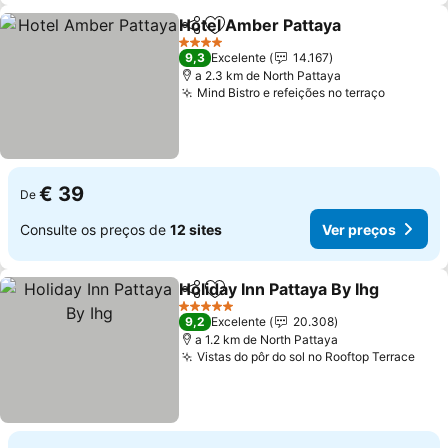
Hotel Amber Pattaya
Partilhar
Adicionar aos favoritos
Ver p
4 Estrelas
9,3
Excelente
14.167
a 2.3 km de North Pattaya
Mind Bistro e refeições no terraço
Ver pre
€ 39
De
Consulte os preços de
12 sites
Ver preços
Holiday Inn Pattaya By Ihg
Partilhar
Adicionar aos favoritos
5 Estrelas
9,2
Excelente
20.308
a 1.2 km de North Pattaya
Vistas do pôr do sol no Rooftop Terrace
Ver 