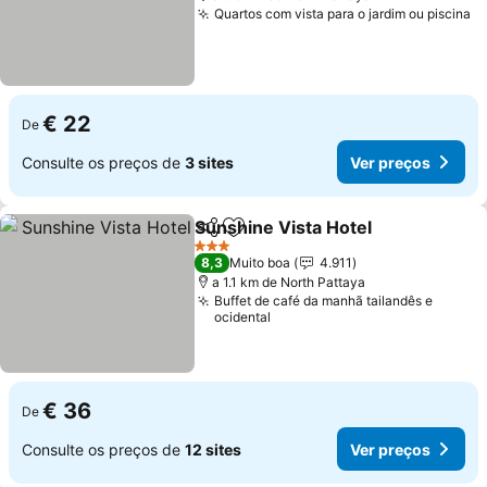
Quartos com vista para o jardim ou piscina
V
€ 22
De
Consulte os preços de
3 sites
Ver preços
Sunshine Vista Hotel
Partilhar
Adicionar aos favoritos
Ver p
3 Estrelas
8,3
Muito boa
4.911
a 1.1 km de North Pattaya
Buffet de café da manhã tailandês e
ocidental
€ 36
De
Consulte os preços de
12 sites
Ver preços