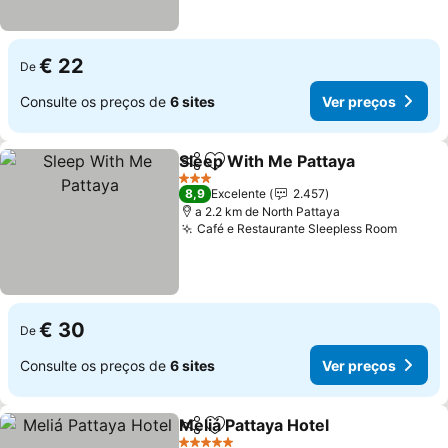
€ 22
De
Consulte os preços de
6 sites
Ver preços
Sleep With Me Pattaya
Partilhar
Adicionar aos favoritos
Ver
3 Estrelas
8,9
Excelente
2.457
a 2.2 km de North Pattaya
Café e Restaurante Sleepless Room
Ver pr
€ 30
De
Consulte os preços de
6 sites
Ver preços
Meliá Pattaya Hotel
Partilhar
Adicionar aos favoritos
Ver pr