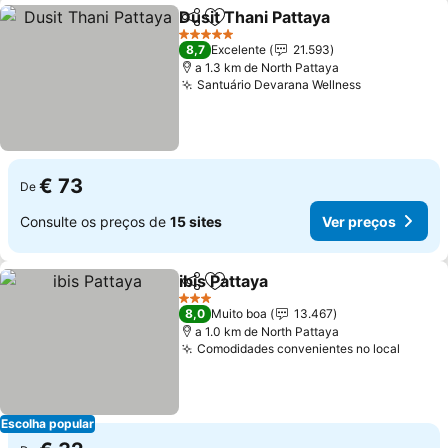
Dusit Thani Pattaya
Partilhar
Adicionar aos favoritos
Ver pr
5 Estrelas
8,7
Excelente
21.593
a 1.3 km de North Pattaya
Santuário Devarana Wellness
Ver preços
€ 73
De
Consulte os preços de
15 sites
Ver preços
ibis Pattaya
Partilhar
Adicionar aos favoritos
Ver preços
3 Estrelas
8,0
Muito boa
13.467
a 1.0 km de North Pattaya
Comodidades convenientes no local
Ver p
Escolha popular