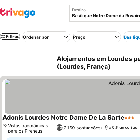
Destino
Filtros
Ordenar por
Preço
Basiliq
Alojamentos em Lourdes pe
(Lourdes, França)
Adonis Lourdes Notre Dame De La Sarte
3 Estr
Vistas panorâmicas
(2.169 pontuações)
7,3
a 0.6 km de Basi
para os Pireneus