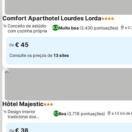
Comfort Aparthotel Lourdes Lorda
4 Estrelas
Conceito de estúdio
Muito boa
(3.430 pontuações)
8,0
a 0.
com cozinha própria
€ 45
De
Consulte os preços de
13 sites
Hôtel Majestic
3 Estrelas
Design interior
Boa
(3.718 pontuações)
7,7
a 1.0 km de
tradicional dos
Pireneus
€ 38
De