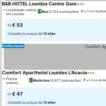
B&B HOTEL Lourdes Centre Gare
3 Estrelas
Localização central
Boa
(2.702 pontuações)
7,9
a 1.0 km de Bas
em Lourdes
€ 53
De
Consulte os preços de
13 sites
Escolha popular
Comfort Aparthotel Lourdes L’Acacia
3 Estrelas
Piscina
Muito boa
(6.677 pontuações)
8,2
a 0.4 km de Ba
exterior
sazonal
€ 47
De
Consulte os preços de
13 sites