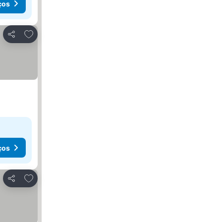
ços
Adicionar aos favoritos
Partilhar
ços
Adicionar aos favoritos
Partilhar