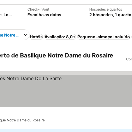
Check-in/out
Hóspedes e quartos
Escolha as datas
2 hóspedes, 1 quarto
ue Notre Dame du Rosaire
Hotéis
Avaliação: 8,0+
Pequeno-almoço incluído
rto de Basilique Notre Dame du Rosaire
Com
elas
lique Notre Dame du Rosaire