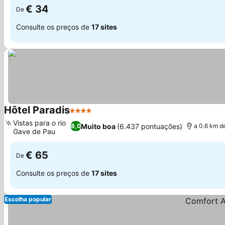
€ 34
De
Consulte os preços de
17 sites
Hôtel Paradis
4 Estrelas
Vistas para o rio
Muito boa
(6.437 pontuações)
8,0
a 0.6 km d
Gave de Pau
€ 65
De
Consulte os preços de
17 sites
Escolha popular