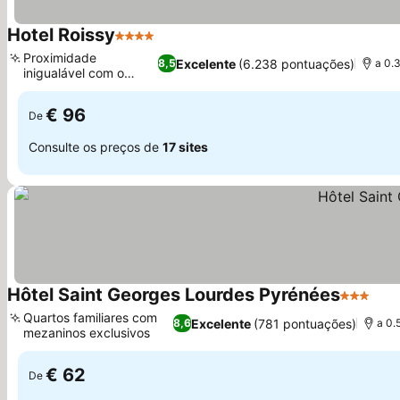
Hotel Roissy
4 Estrelas
Proximidade
Excelente
(6.238 pontuações)
8,5
a 0.
inigualável com o
Santuário
€ 96
De
Consulte os preços de
17 sites
Hôtel Saint Georges Lourdes Pyrénées
3 Estrela
Quartos familiares com
Excelente
(781 pontuações)
8,6
a 0.
mezaninos exclusivos
€ 62
De