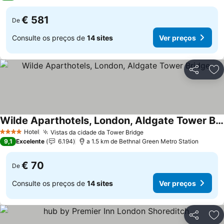
€ 581
De
Consulte os preços de
14 sites
Ver preços
Partilhar
Ad
Wilde Aparthotels, London, Aldgate Tower Bridge
Ver preços
Hotel
Vistas da cidade da Tower Bridge
Ver preços
4 Estrelas
9,1
Excelente
6.194
a 1.5 km de Bethnal Green Metro Station
€ 70
De
Consulte os preços de
14 sites
Ver preços
Partilhar
Ad