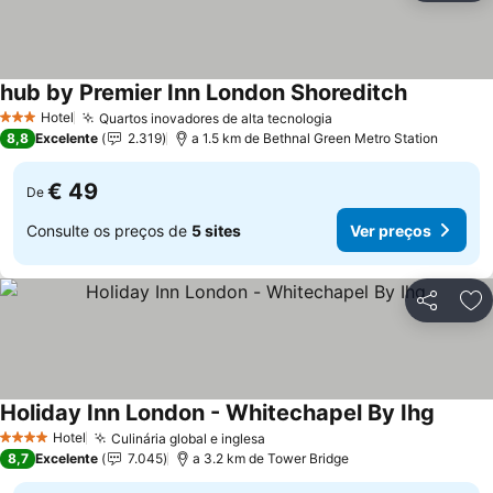
hub by Premier Inn London Shoreditch
Ver preço
Hotel
Quartos inovadores de alta tecnologia
Ver preços
3 Estrelas
8,8
Excelente
2.319
a 1.5 km de Bethnal Green Metro Station
€ 49
De
Consulte os preços de
5 sites
Ver preços
Partilhar
Ad
Holiday Inn London - Whitechapel By Ihg
Ver pr
Hotel
Culinária global e inglesa
Ver preços
4 Estrelas
8,7
Excelente
7.045
a 3.2 km de Tower Bridge