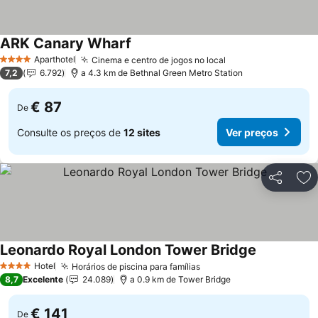
ARK Canary Wharf
Ver preços
Aparthotel
Cinema e centro de jogos no local
Ver preços
4 Estrelas
7,2
6.792
a 4.3 km de Bethnal Green Metro Station
€ 87
De
Consulte os preços de
12 sites
Ver preços
Partilhar
Ad
Leonardo Royal London Tower Bridge
Ver preços
Hotel
Horários de piscina para famílias
Ver preços
4 Estrelas
8,7
Excelente
24.089
a 0.9 km de Tower Bridge
€ 141
De