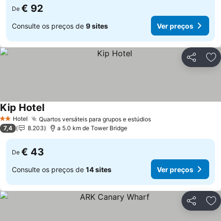
€ 92
De
Consulte os preços de
9 sites
Ver preços
Partilhar
Ad
Kip Hotel
Ver preços
Hotel
Quartos versáteis para grupos e estúdios
Ver preços
2 Estrelas
7,4
8.203
a 5.0 km de Tower Bridge
€ 43
De
Consulte os preços de
14 sites
Ver preços
Partilhar
Ad