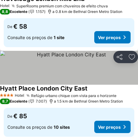
Ver preços
Hotel
SuperRooms premium com chuveiros de efeito chuva
Ver preços
8,8
Excelente
1.157
a 0.8 km de Bethnal Green Metro Station
€ 58
De
Consulte os preços de
1 site
Ver preços
Partilhar
Ad
Hyatt Place London City East
Ver preços
Hotel
Refúgio urbano chique com vista para o horizonte
Ver preç
4 Estrelas
8,7
Excelente
7.007
a 1.5 km de Bethnal Green Metro Station
€ 85
De
Consulte os preços de
10 sites
Ver preços