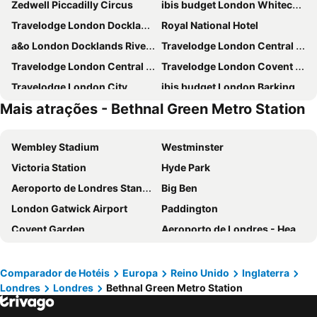
Zedwell Piccadilly Circus
ibis budget London Whitechapel - Brick Lane
Travelodge London Docklands Central
Royal National Hotel
a&o London Docklands Riverside
Travelodge London Central Elephant and Castle
Travelodge London Central City Road
Travelodge London Covent Garden
Travelodge London City
ibis budget London Barking
Mais atrações - Bethnal Green Metro Station
Travelodge London Central Kings Cross
Charlotte Street Rooms by News Hotel
Ramada London North
Strand Palace
Wembley Stadium
Westminster
Travelodge London Kings Cross Royal Scot
Park Grand Paddington Court
Victoria Station
Hyde Park
Copthorne Tara Hotel London Kensington
Travelodge London Liverpool Street
Aeroporto de Londres Stansted
Big Ben
Park Grand Hyde Park
Britannia Inn Hotel
London Gatwick Airport
Paddington
Travelodge London Central Waterloo
Travelodge London Manor House
Covent Garden
Aeroporto de Londres - Heathrow
Travelodge London Central Southwark
Travelodge London Wembley
Liverpool Street Station
Soho
Ebury House Hotel
Crowne Plaza London - Kings Cross By Ihg
Kings Cross
Metrô de Londres
Novotel London West
Premier Inn London County Hall
Comparador de Hotéis
Europa
Reino Unido
Inglaterra
Londres
Londres
Bethnal Green Metro Station
Paddington Station
Piccadilly Circus
DoubleTree by Hilton London - Chelsea
Comfort Inn Hyde Park
South Kensington
Kensington
Travelodge London Farringdon
STG Hotel Oxford Street