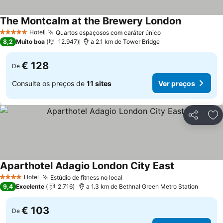
The Montcalm at the Brewery London
Ver preços
Hotel
Quartos espaçosos com caráter único
Ver preços
5 Estrelas
8,2
Muito boa
12.947
a 2.1 km de Tower Bridge
€ 128
De
Consulte os preços de
11 sites
Ver preços
Partilhar
Ad
Aparthotel Adagio London City East
Ver preços
Hotel
Estúdio de fitness no local
Ver preços
4 Estrelas
9,4
Excelente
2.716
a 1.3 km de Bethnal Green Metro Station
€ 103
De