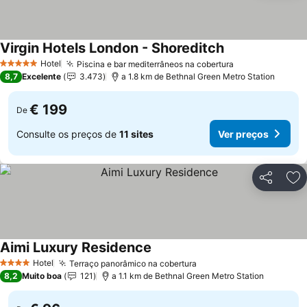
Virgin Hotels London - Shoreditch
Ver preços
Hotel
Piscina e bar mediterrâneos na cobertura
Ver preços
5 Estrelas
8,7
Excelente
3.473
a 1.8 km de Bethnal Green Metro Station
€ 199
De
Consulte os preços de
11 sites
Ver preços
Partilhar
Ad
Aimi Luxury Residence
Ver preços
Hotel
Terraço panorâmico na cobertura
Ver preços
4 Estrelas
8,2
Muito boa
121
a 1.1 km de Bethnal Green Metro Station