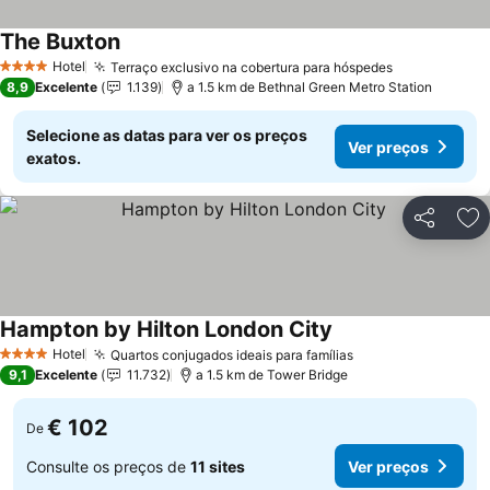
The Buxton
Ver preços
Hotel
Terraço exclusivo na cobertura para hóspedes
Ver preços
4 Estrelas
8,9
Excelente
1.139
a 1.5 km de Bethnal Green Metro Station
Selecione as datas para ver os preços
Ver preços
exatos.
Partilhar
Ad
Hampton by Hilton London City
Ver preços
Hotel
Quartos conjugados ideais para famílias
Ver preços
4 Estrelas
9,1
Excelente
11.732
a 1.5 km de Tower Bridge
€ 102
De
Consulte os preços de
11 sites
Ver preços