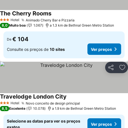
The Cherry Rooms
Ver preços
Hotel
Animado Cherry Bar e Pizzaria
Ver preços
3 Estrelas
8,0
Muito boa
1.067
a 1.3 km de Bethnal Green Metro Station
€ 104
De
Consulte os preços de
10 sites
Ver preços
Partilhar
Ad
Travelodge London City
Ver preços
Hotel
Novo conceito de design principal
Ver preços
3 Estrelas
8,5
Excelente
10.078
a 1.9 km de Bethnal Green Metro Station
Selecione as datas para ver os preços
Ver preços
exatos.