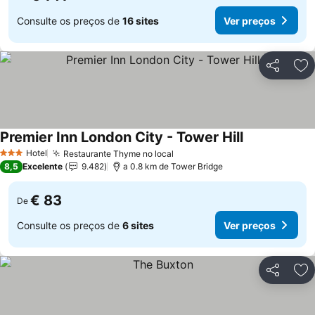
Consulte os preços de
16 sites
Ver preços
Partilhar
Ad
Premier Inn London City - Tower Hill
Ver preços
Hotel
Restaurante Thyme no local
Ver preços
3 Estrelas
8,5
Excelente
9.482
a 0.8 km de Tower Bridge
€ 83
De
Consulte os preços de
6 sites
Ver preços
Partilhar
Ad