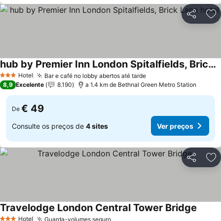
Partilhar
Ad
hub by Premier Inn London Spitalfields, Brick Lane hotel
Ver preços
Hotel
Bar e café no lobby abertos até tarde
Ver preços
3 Estrelas
8,9
Excelente
8.190
a 1.4 km de Bethnal Green Metro Station
€ 49
De
Consulte os preços de
4 sites
Ver preços
Partilhar
Ad
Travelodge London Central Tower Bridge
Ver pr
Hotel
Guarda-volumes seguro
Ver preços