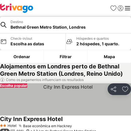
Favoritos
Iniciar
Me
Destino
Bethnal Green Metro Station, Londres
Check-in/out
Hóspedes e quartos
Escolha as datas
2 hóspedes, 1 quarto.
Ordenar
Filtrar
Mapa
Alojamentos em Londres perto de Bethnal
Green Metro Station (Londres, Reino Unido)
Como os pagamentos influenciam os resultados
Escolha popular
Partilhar
Ad
City Inn Express Hotel
Ver preços
Hotel
Base econômica em Hackney
Ver preços
2 Estrelas