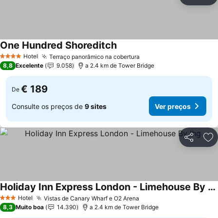
Partilhar
Ad
One Hundred Shoreditch
Ver preços
Hotel
Terraço panorâmico na cobertura
Ver preços
4 Estrelas
8,8
Excelente
9.058
a 2.4 km de Tower Bridge
€ 189
De
Consulte os preços de
9 sites
Ver preços
Partilhar
Ad
Holiday Inn Express London - Limehouse By Ihg
Ver preços
Hotel
Vistas de Canary Wharf e O2 Arena
Ver preços
3 Estrelas
8,3
Muito boa
14.390
a 2.4 km de Tower Bridge