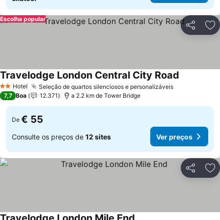
Escolha popular
Partilhar
Ad
Travelodge London Central City Road
Ver preços
Hotel
Seleção de quartos silenciosos e personalizáveis
Ver preços
2 Estrelas
7,7
Boa
12.371
a 2.2 km de Tower Bridge
€ 55
De
Consulte os preços de
12 sites
Ver preços
Partilhar
Ad
Travelodge London Mile End