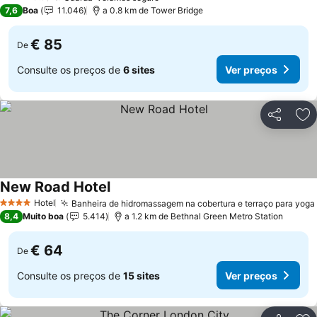
3 Estrelas
7,6
Boa
11.046
a 0.8 km de Tower Bridge
€ 85
De
Consulte os preços de
6 sites
Ver preços
Partilhar
Ad
New Road Hotel
Ver preços
Hotel
Banheira de hidromassagem na cobertura e terraço para yoga
4 Estrelas
8,4
Muito boa
5.414
a 1.2 km de Bethnal Green Metro Station
€ 64
De
Consulte os preços de
15 sites
Ver preços