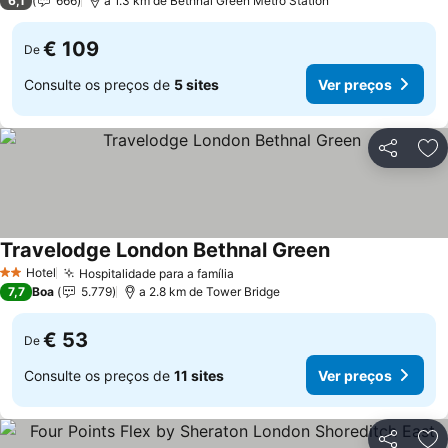
6,1
666
a 1.3 km de Bethnal Green Metro Station
€ 109
De
Consulte os preços de
5 sites
Ver preços
Partilhar
Ad
Travelodge London Bethnal Green
Ver preços
Hotel
Hospitalidade para a família
Ver preços
2 Estrelas
7,7
Boa
5.779
a 2.8 km de Tower Bridge
€ 53
De
Consulte os preços de
11 sites
Ver preços