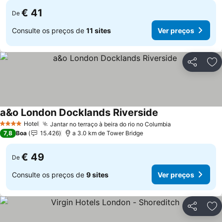
€ 41
De
Consulte os preços de
11 sites
Ver preços
Partilhar
Ad
a&o London Docklands Riverside
Ver preços
Hotel
Jantar no terraço à beira do rio no Columbia
Ver preços
4 Estrelas
7,8
Boa
15.426
a 3.0 km de Tower Bridge
€ 49
De
Consulte os preços de
9 sites
Ver preços
Partilhar
Ad