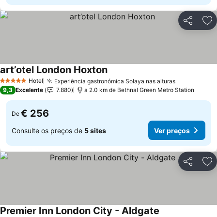
Partilhar
Ad
art’otel London Hoxton
Ver preços
Hotel
Experiência gastronómica Solaya nas alturas
Ver preços
5 Estrelas
9,3
Excelente
7.880
a 2.0 km de Bethnal Green Metro Station
€ 256
De
Consulte os preços de
5 sites
Ver preços
Partilhar
Ad
Premier Inn London City - Aldgate
Ver preços