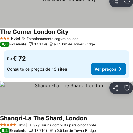
Partilhar
Ad
The Corner London City
Ver preços
Hotel
Estacionamento seguro no local
Ver preços
3 Estrelas
8,6
Excelente
17.349
a 1.5 km de Tower Bridge
€ 72
De
Consulte os preços de
13 sites
Ver preços
Partilhar
Ad
Shangri-La The Shard, London
Ver preços
Hotel
Sky Sauna com vista para o horizonte
Ver preços
5 Estrelas
9,4
Excelente
13.710
a 0.5 km de Tower Bridge