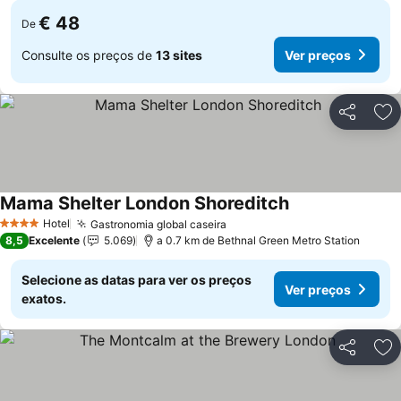
€ 48
De
Consulte os preços de
13 sites
Ver preços
Partilhar
Ad
Mama Shelter London Shoreditch
Ver preços
Hotel
Gastronomia global caseira
Ver preços
4 Estrelas
8,5
Excelente
5.069
a 0.7 km de Bethnal Green Metro Station
Selecione as datas para ver os preços
Ver preços
exatos.
Partilhar
Ad