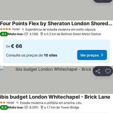
Partilhar
Ad
Four Points Flex by Sheraton London Shoreditch East
Ver preços
Hotel
Experiência de estadia moderna em estilo cápsula
Ver preç
4 Estrelas
8,1
Muito boa
4.156
a 0.2 km de Bethnal Green Metro Station
€ 66
De
Consulte os preços de
10 sites
Ver preços
Partilhar
Ad
ibis budget London Whitechapel - Brick Lane
V
Hotel
Estadia moderna e utilitária em arranha-céu
Ver preços
2 Estrelas
8,0
Muito boa
8.391
a 1.7 km de Tower Bridge