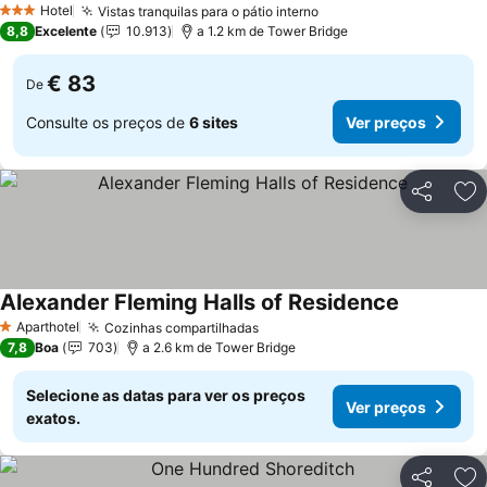
Hotel
Vistas tranquilas para o pátio interno
Ver preços
3 Estrelas
8,8
Excelente
10.913
a 1.2 km de Tower Bridge
€ 83
De
Consulte os preços de
6 sites
Ver preços
Partilhar
Ad
Alexander Fleming Halls of Residence
Ver preços
Aparthotel
Cozinhas compartilhadas
Ver preços
1 Estrelas
7,8
Boa
703
a 2.6 km de Tower Bridge
Selecione as datas para ver os preços
Ver preços
exatos.