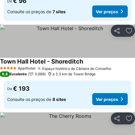
€ 96
De
Consulte os preços de
7 sites
Ver preços
Partilhar
Ad
Town Hall Hotel - Shoreditch
Ver preços
Aparthotel
Espaço histórico da Câmara do Conselho
Ver preço
5 Estrelas
8,8
Excelente
5.689
a 3.3 km de Tower Bridge
€ 193
De
Consulte os preços de
8 sites
Ver preços
Partilhar
Ad