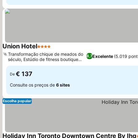
Union Hotel
4 Estrelas
Ver preços
Transformação chique de meados do
Excelente
(5.019 pon
8,7
século, Estúdio de fitness boutique
Ver preços
moderno
€ 137
De
Consulte os preços de
6 sites
Escolha popular
Holiday Inn Toronto Downtown Centre By Ihg