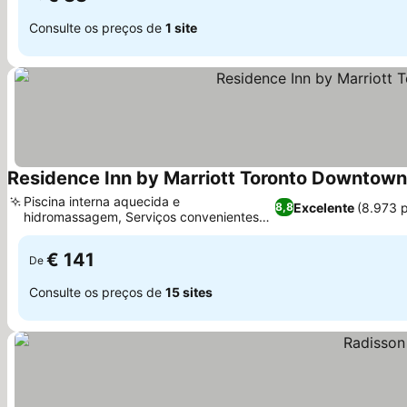
Consulte os preços de
1 site
Residence Inn by Marriott Toronto Downtown 
Piscina interna aquecida e
Excelente
(8.973 
8,8
hidromassagem, Serviços convenientes
Ver preços
de manobrista e transporte
€ 141
De
Consulte os preços de
15 sites