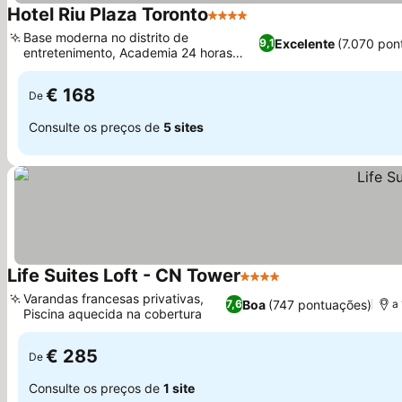
Hotel Riu Plaza Toronto
4 Estrelas
Ver preços
Base moderna no distrito de
Excelente
(7.070 pon
9,1
entretenimento, Academia 24 horas
Ver preços
totalmente equipada
€ 168
De
Consulte os preços de
5 sites
Life Suites Loft - CN Tower
4 Estrelas
Ver preços
Varandas francesas privativas,
Boa
(747 pontuações)
7,6
a 
Piscina aquecida na cobertura
Ver preços
€ 285
De
Consulte os preços de
1 site