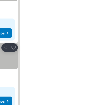
ços
Adicionar aos favoritos
Partilhar
ços