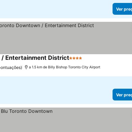
Ver pre
/ Entertainment District
4 Estrelas
Ver preços
pontuações)
a 1.5 km de Billy Bishop Toronto City Airport
Ver pre