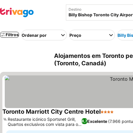
Destino
Filtros
Ordenar por
Preço
Billy B
Alojamentos em Toronto pert
(Toronto, Canadá)
Toronto Marriott City Centre Hotel
4 Estrelas
Ver pre
Restaurante icónico Sportsnet Grill,
Excelente
(7.966 pont
8,7
Quartos exclusivos com vista para o
Ver preços
campo