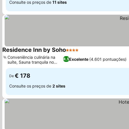
Consulte os preços de
11 sites
Residence Inn by Soho
4 Estrelas
Ver preços
Conveniência culinária na
Excelente
(4.601 pontuações)
8,5
suíte, Sauna tranquila no
Ver preços
local
€ 178
De
Consulte os preços de
2 sites