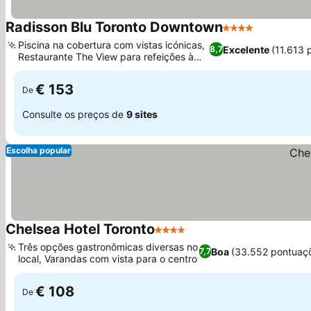
Radisson Blu Toronto Downtown
4 Estrelas
Ver preço
Piscina na cobertura com vistas icónicas,
Excelente
(11.613 
8,7
Restaurante The View para refeições à
Ver preços
beira do lago
€ 153
De
Consulte os preços de
9 sites
Escolha popular
Chelsea Hotel Toronto
4 Estrelas
Ver preços
Três opções gastronômicas diversas no
Boa
(33.552 pontuaç
7,7
local, Varandas com vista para o centro
Ver preços
€ 108
De