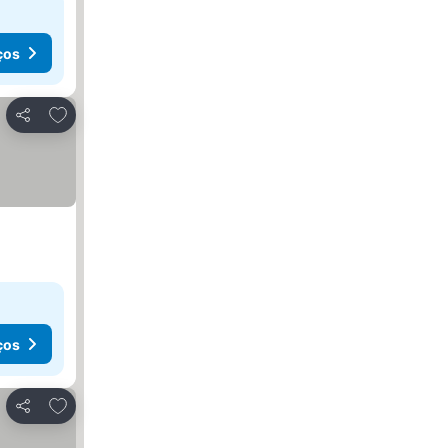
ços
Adicionar aos favoritos
Partilhar
ços
Adicionar aos favoritos
Partilhar