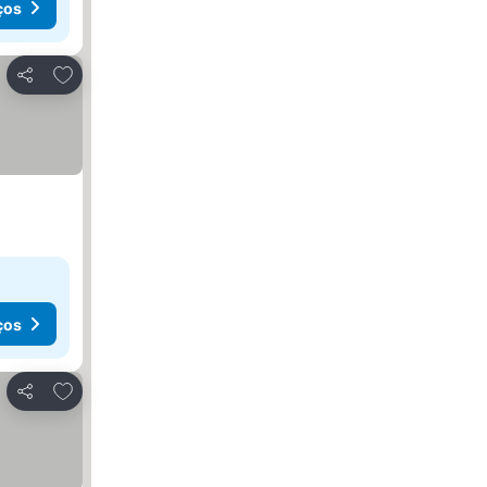
ços
Adicionar aos favoritos
Partilhar
ços
Adicionar aos favoritos
Partilhar