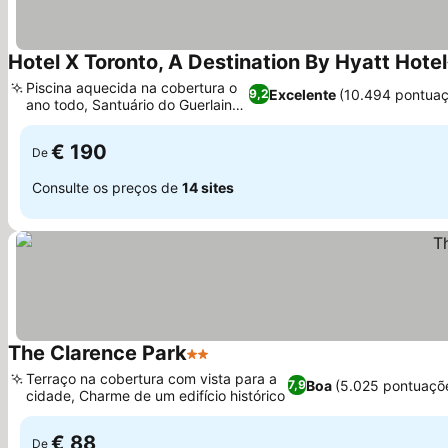
Hotel X Toronto, A Destination By Hyatt Hotel
Piscina aquecida na cobertura o
Excelente
(10.494 pontuaç
9,2
ano todo, Santuário do Guerlain
Ver preços
Spa
€ 190
De
Consulte os preços de
14 sites
The Clarence Park
2 Estrelas
Ver preços
Terraço na cobertura com vista para a
Boa
(5.025 pontuaçõ
7,9
cidade, Charme de um edifício histórico
Ver preços
€ 88
De