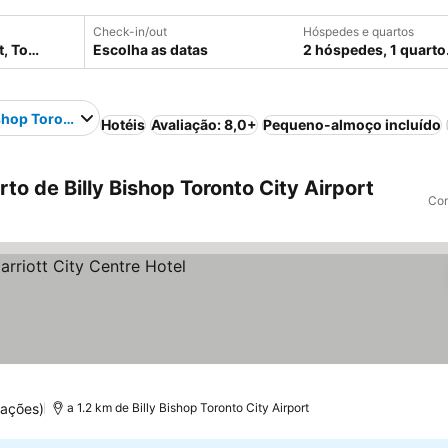
Check-in/out
Hóspedes e quartos
Escolha as datas
2 hóspedes, 1 quarto
ishop Toronto City Airport
Hotéis
Avaliação: 8,0+
Pequeno-almoço incluído
o de Billy Bishop Toronto City Airport
Com
ços
uações)
a 1.2 km de Billy Bishop Toronto City Airport