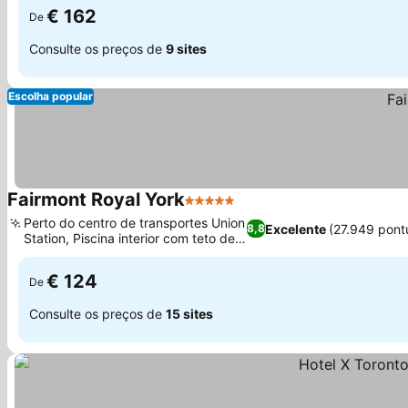
€ 162
De
Consulte os preços de
9 sites
Escolha popular
Fairmont Royal York
5 Estrelas
Ver preços
Perto do centro de transportes Union
Excelente
(27.949 pont
8,8
Station, Piscina interior com teto de
Ver preços
vidro
€ 124
De
Consulte os preços de
15 sites