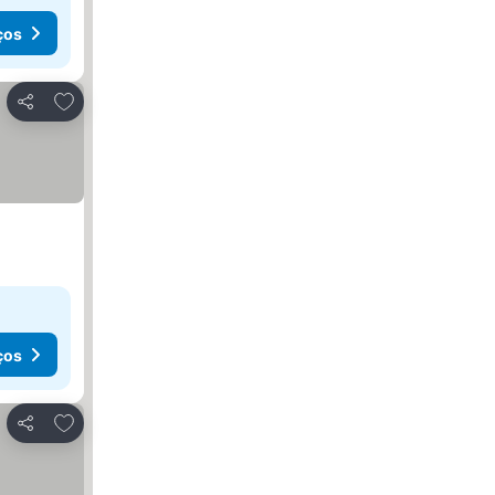
ços
Adicionar aos favoritos
Partilhar
ços
Adicionar aos favoritos
Partilhar