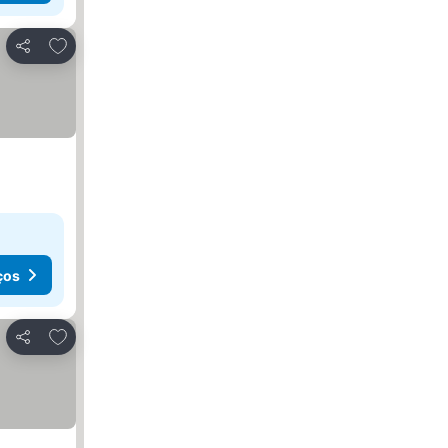
Adicionar aos favoritos
Partilhar
ços
Adicionar aos favoritos
Partilhar