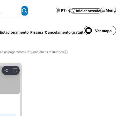
PT · €
Menu
Iniciar sessão
.
Ver mapa
Estacionamento
Piscina
Cancelamento gratuito
Aparthotel
Wi-f
o os pagamentos influenciam os resultados
Adicionar aos favoritos
Partilhar