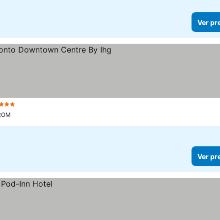
Ver pr
 Estrelas
 ROM
Ver pr