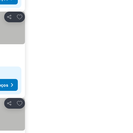
Adicionar aos favoritos
Partilhar
eços
Adicionar aos favoritos
Partilhar