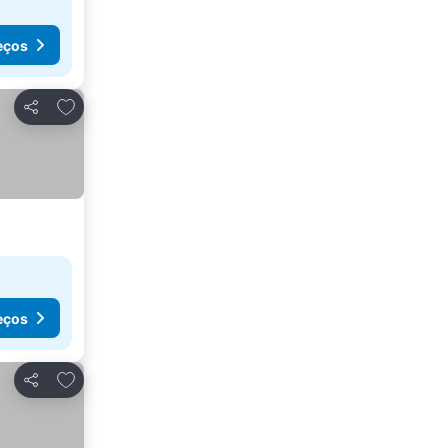
eços
Adicionar aos favoritos
Partilhar
eços
Adicionar aos favoritos
Partilhar