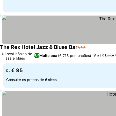
The Rex Hotel Jazz & Blues Bar
3 Estrelas
Local icônico de
Muito boa
(6.716 pontuações)
8,4
a 2.0 km de
jazz e blues
€ 95
De
Consulte os preços de
6 sites