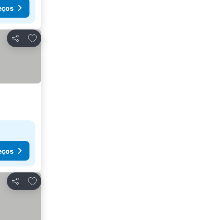
eços
Adicionar aos favoritos
Partilhar
eços
Adicionar aos favoritos
Partilhar