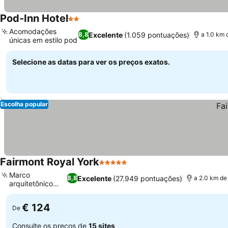
Pod-Inn Hotel
2 Estrelas
Acomodações
Excelente
(1.059 pontuações)
8,8
a 1.0 km 
únicas em estilo pod
Selecione as datas para ver os preços exatos.
Escolha popular
Fairmont Royal York
5 Estrelas
Marco
Excelente
(27.949 pontuações)
8,8
a 2.0 km de 
arquitetônico
histórico
€ 124
De
Consulte os preços de
15 sites