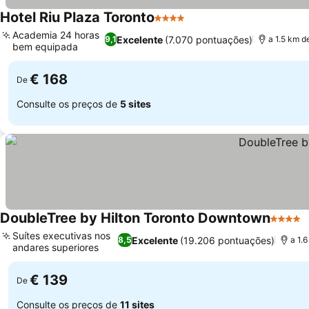
Hotel Riu Plaza Toronto
4 Estrelas
Academia 24 horas
Excelente
(7.070 pontuações)
9,1
a 1.5 km d
bem equipada
€ 168
De
Consulte os preços de
5 sites
DoubleTree by Hilton Toronto Downtown
4 Estre
Suítes executivas nos
Excelente
(19.206 pontuações)
8,5
a 1.
andares superiores
€ 139
De
Consulte os preços de
11 sites