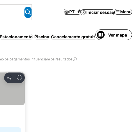
PT · €
Menu
Iniciar sessão
.
Ver mapa
Estacionamento
Piscina
Cancelamento gratuito
Aparthotel
Wi-f
o os pagamentos influenciam os resultados
Adicionar aos favoritos
Partilhar