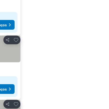
eços
Adicionar aos favoritos
Partilhar
eços
Adicionar aos favoritos
Partilhar