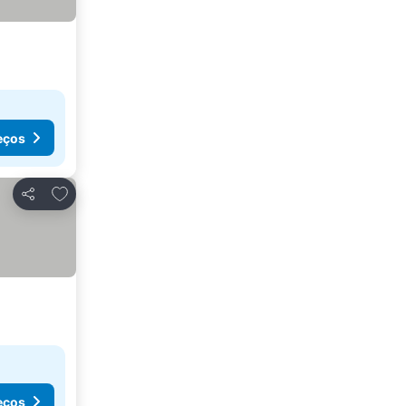
eços
Adicionar aos favoritos
Partilhar
eços