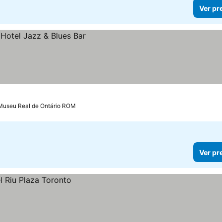
Ver pr
 Museu Real de Ontário ROM
Ver pr