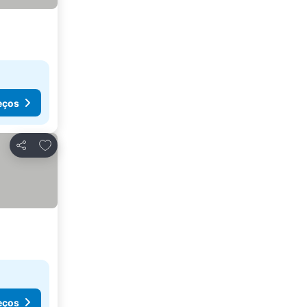
eços
Adicionar aos favoritos
Partilhar
eços