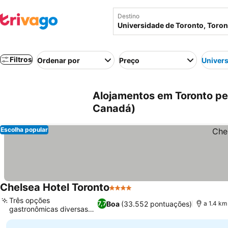
Destino
Filtros
Ordenar por
Preço
Univers
Alojamentos em Toronto per
Canadá)
Escolha popular
Chelsea Hotel Toronto
4 Estrelas
Três opções
Boa
(33.552 pontuações)
7,7
a 1.4 km
gastronômicas diversas
no local